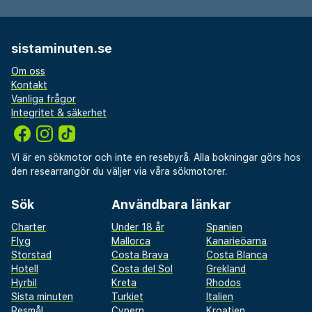
sistaminuten.se
Om oss
Kontakt
Vanliga frågor
Integritet & säkerhet
Vi är en sökmotor och inte en resebyrå. Alla bokningar görs hos
den researrangör du väljer via våra sökmotorer.
Sök
Användbara länkar
Charter
Under 18 år
Spanien
Flyg
Mallorca
Kanarieöarna
Storstad
Costa Brava
Costa Blanca
Hotell
Costa del Sol
Grekland
Hyrbil
Kreta
Rhodos
Sista minuten
Turkiet
Italien
Resmål
Cypern
Kroatien