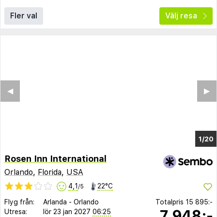
Fler val
Välj resa
◀︎
▶︎
1/16
Rosen Inn International
Orlando
,
Florida
,
USA
4,1
22°C
/5
Flyg från:
Arlanda
-
Orlando
Totalpris
15 895:-
7 948:-
Utresa:
lör 23 jan 2027
06:25