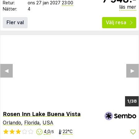
Retur:
ons 27 jan 2027
23:00
läs mer
Nätter:
4
Fler val
Välj resa
◀︎
▶︎
1/34
Rosen Inn Lake Buena Vista
Orlando
,
Florida
,
USA
4,0
22°C
/5