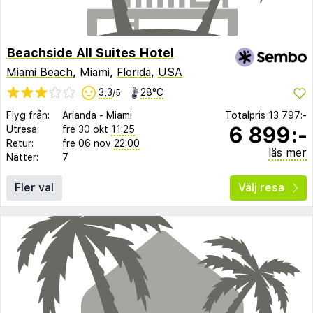
Beachside All Suites Hotel
Miami Beach
, Miami,
Florida
,
USA
3,3
28°C
/5
Flyg från:
Arlanda
-
Miami
Totalpris
13 797:-
6 899:-
Utresa:
fre 30 okt
11:25
Retur:
fre 06 nov
22:00
läs mer
Nätter:
7
Fler val
Välj resa