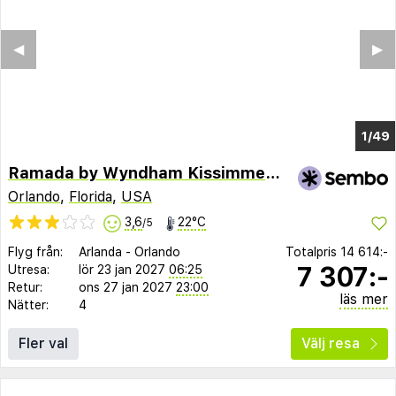
◀︎
▶︎
1/45
Ramada by Wyndham Kissimmee Gateway
Orlando
,
Florida
,
USA
3,6
22°C
/5
Flyg från:
Arlanda
-
Orlando
Totalpris
14 614:-
7 307:-
Utresa:
lör 23 jan 2027
06:25
Retur:
ons 27 jan 2027
23:00
läs mer
Nätter:
4
Fler val
Välj resa