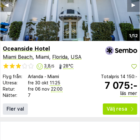
◀︎
▶︎
1/12
Oceanside Hotel
Miami Beach
, Miami,
Florida
,
USA
3,8
28°C
/5
Flyg från:
Arlanda
-
Miami
Totalpris
14 150:-
7 075:-
Utresa:
fre 30 okt
11:25
Retur:
fre 06 nov
22:00
läs mer
Nätter:
7
Fler val
Välj resa