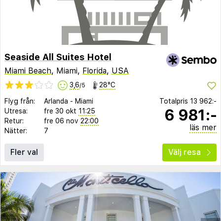
Seaside All Suites Hotel
Miami Beach
, Miami,
Florida
,
USA
3,6
28°C
/5
Flyg från:
Arlanda
-
Miami
Totalpris
13 962:-
6 981:-
Utresa:
fre 30 okt
11:25
Retur:
fre 06 nov
22:00
läs mer
Nätter:
7
Fler val
Välj resa