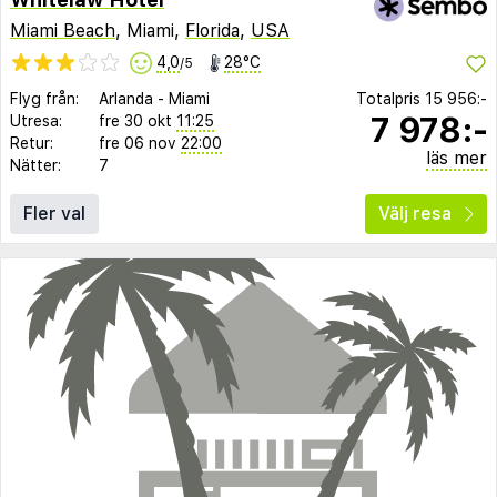
Miami Beach
, Miami,
Florida
,
USA
4,0
28°C
/5
Flyg från:
Arlanda
-
Miami
Totalpris
15 956:-
7 978:-
Utresa:
fre 30 okt
11:25
Retur:
fre 06 nov
22:00
läs mer
Nätter:
7
Fler val
Välj resa