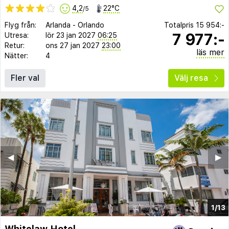
4,2
22°C
/5
Flyg från:
Arlanda
-
Orlando
Totalpris
15 954:-
7 977:-
Utresa:
lör 23 jan 2027
06:25
Retur:
ons 27 jan 2027
23:00
läs mer
Nätter:
4
Fler val
Välj resa
◀︎
▶︎
1/13
Whitelaw Hotel