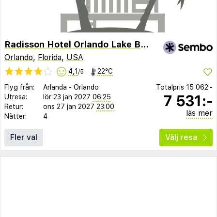
Radisson Hotel Orlando Lake Buena Vista South
Orlando
,
Florida
,
USA
4,1
22°C
/5
Flyg från:
Arlanda
-
Orlando
Totalpris
15 062:-
7 531:-
Utresa:
lör 23 jan 2027
06:25
Retur:
ons 27 jan 2027
23:00
läs mer
Nätter:
4
Fler val
Välj resa