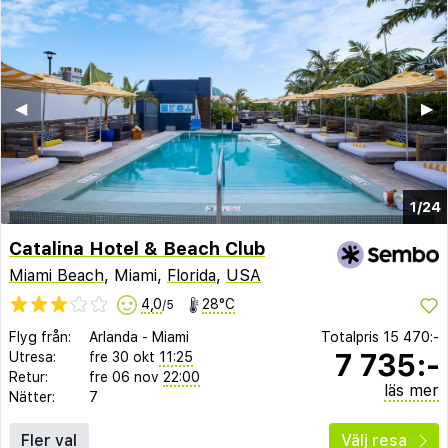
◀︎
▶︎
1/24
Catalina Hotel & Beach Club
Miami Beach
, Miami,
Florida
,
USA
4,0
28°C
/5
Flyg från:
Arlanda
-
Miami
Totalpris
15 470:-
7 735:-
Utresa:
fre 30 okt
11:25
Retur:
fre 06 nov
22:00
läs mer
Nätter:
7
Fler val
Välj resa