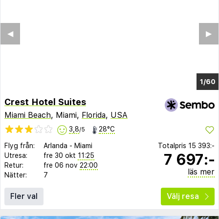
◀︎
▶︎
1/56
Crest Hotel Suites
Miami Beach
, Miami,
Florida
,
USA
3,8
28°C
/5
Flyg från:
Arlanda
-
Miami
Totalpris
15 393:-
7 697:-
Utresa:
fre 30 okt
11:25
Retur:
fre 06 nov
22:00
läs mer
Nätter:
7
Fler val
Välj resa