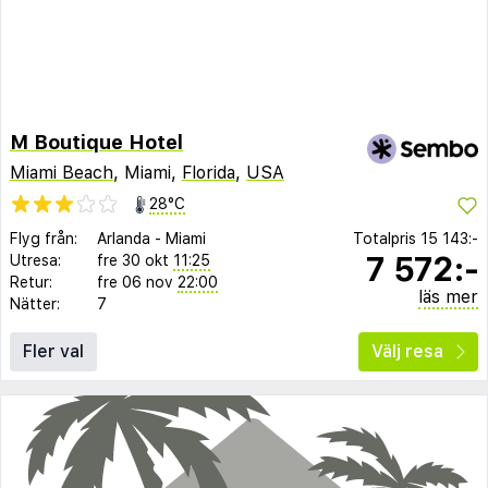
M Boutique Hotel
Miami Beach
, Miami,
Florida
,
USA
28°C
Flyg från:
Arlanda
-
Miami
Totalpris
15 143:-
7 572:-
Utresa:
fre 30 okt
11:25
Retur:
fre 06 nov
22:00
läs mer
Nätter:
7
Fler val
Välj resa