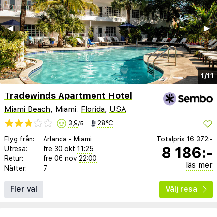
◀︎
▶︎
1/11
Tradewinds Apartment Hotel
Miami Beach
, Miami,
Florida
,
USA
3,9
28°C
/5
Flyg från:
Arlanda
-
Miami
Totalpris
16 372:-
8 186:-
Utresa:
fre 30 okt
11:25
Retur:
fre 06 nov
22:00
läs mer
Nätter:
7
Fler val
Välj resa