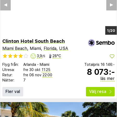
◀︎
▶︎
1/16
Clinton Hotel South Beach
Miami Beach
, Miami,
Florida
,
USA
3,9
28°C
/5
Flyg från:
Arlanda
-
Miami
Totalpris
16 146:-
8 073:-
Utresa:
fre 30 okt
11:25
Retur:
fre 06 nov
22:00
läs mer
Nätter:
7
Fler val
Välj resa