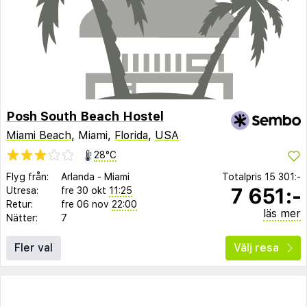
Posh South Beach Hostel
Miami Beach
, Miami,
Florida
,
USA
28°C
Flyg från:
Arlanda
-
Miami
Totalpris
15 301:-
7 651:-
Utresa:
fre 30 okt
11:25
Retur:
fre 06 nov
22:00
läs mer
Nätter:
7
Fler val
Välj resa