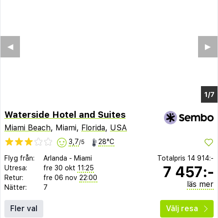
◀︎
▶︎
1/2
Waterside Hotel and Suites
Miami Beach
, Miami,
Florida
,
USA
3,7
28°C
/5
Flyg från:
Arlanda
-
Miami
Totalpris
14 914:-
7 457:-
Utresa:
fre 30 okt
11:25
Retur:
fre 06 nov
22:00
läs mer
Nätter:
7
Fler val
Välj resa