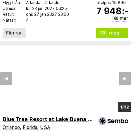
Flyg från:
Arlanda
-
Orlando
Totalpris
15 895:-
7 948:-
Utresa:
lör 23 jan 2027
06:25
Retur:
ons 27 jan 2027
23:00
läs mer
Nätter:
4
Fler val
Välj resa
◀︎
▶︎
1/28
Blue Tree Resort at Lake Buena Vista
Orlando
,
Florida
,
USA