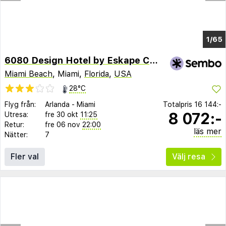
1/60
6080 Design Hotel by Eskape Collection
Miami Beach
, Miami,
Florida
,
USA
28°C
Flyg från:
Arlanda
-
Miami
Totalpris
16 144:-
8 072:-
Utresa:
fre 30 okt
11:25
Retur:
fre 06 nov
22:00
läs mer
Nätter:
7
Fler val
Välj resa