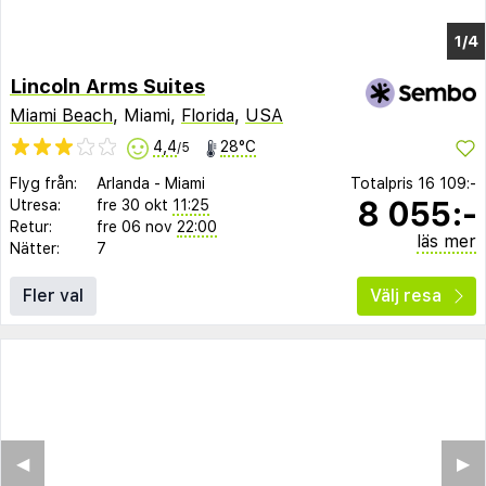
Lincoln Arms Suites
Miami Beach
, Miami,
Florida
,
USA
4,4
28°C
/5
Flyg från:
Arlanda
-
Miami
Totalpris
16 109:-
8 055:-
Utresa:
fre 30 okt
11:25
Retur:
fre 06 nov
22:00
läs mer
Nätter:
7
Fler val
Välj resa
◀︎
▶︎