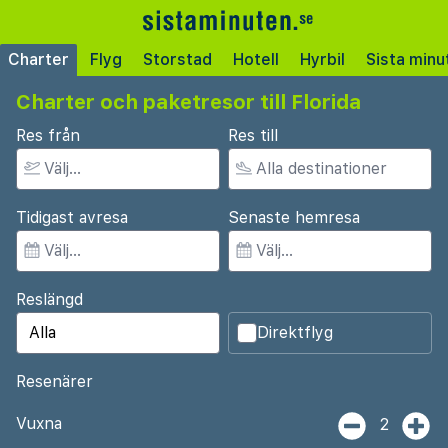
Charter
Flyg
Storstad
Hotell
Hyrbil
Sista minu
Charter och paketresor till Florida
Res från
Res till
Tidigast avresa
Senaste hemresa
Reslängd
Direktflyg
Resenärer
Vuxna
2