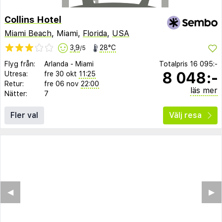
Collins Hotel
Miami Beach
, Miami,
Florida
,
USA
3,9
28°C
/5
Flyg från:
Arlanda
-
Miami
Totalpris
16 095:-
8 048:-
Utresa:
fre 30 okt
11:25
Retur:
fre 06 nov
22:00
läs mer
Nätter:
7
Fler val
Välj resa