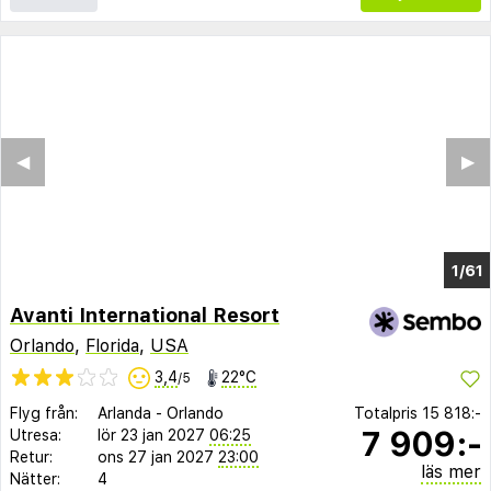
◀︎
▶︎
1/57
Avanti International Resort
Orlando
,
Florida
,
USA
3,4
22°C
/5
Flyg från:
Arlanda
-
Orlando
Totalpris
15 818:-
7 909:-
Utresa:
lör 23 jan 2027
06:25
Retur:
ons 27 jan 2027
23:00
läs mer
Nätter:
4