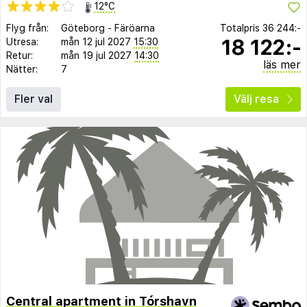
12°C
Flyg från:
Göteborg
-
Färöarna
Totalpris
36 244:-
18 122:-
Utresa:
mån 12 jul 2027
15:30
Retur:
mån 19 jul 2027
14:30
läs mer
Nätter:
7
Fler val
Välj resa
Central apartment in Tórshavn