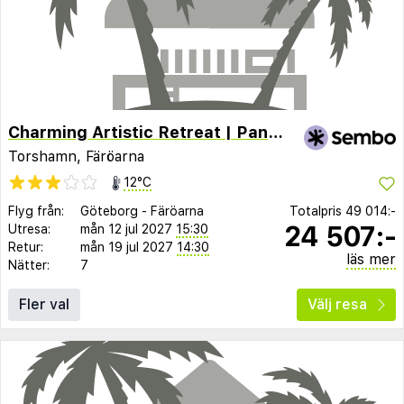
Charming Artistic Retreat | Panoramic View
Torshamn, Färöarna
12°C
Flyg från:
Göteborg
-
Färöarna
Totalpris
49 014:-
24 507:-
Utresa:
mån 12 jul 2027
15:30
Retur:
mån 19 jul 2027
14:30
läs mer
Nätter:
7
Fler val
Välj resa