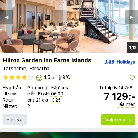
◀︎
▶︎
1/8
Hilton Garden Inn Faroe Islands
Torshamn, Färöarna
4,5
9°C
/5
Flyg från:
Göteborg
-
Färöarna
Totalpris
14 258:-
7 129:-
Utresa:
mån 19 okt
06:00
Retur:
ons 21 okt
13:25
läs mer
Nätter:
2
Fler val
Välj resa