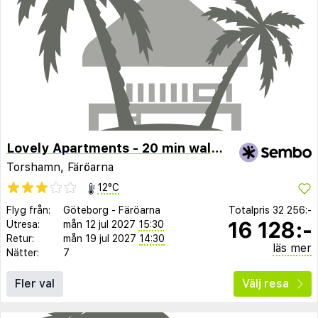
Lovely Apartments - 20 min walk from city centre
Torshamn, Färöarna
12°C
Flyg från:
Göteborg
-
Färöarna
Totalpris
32 256:-
16 128:-
Utresa:
mån 12 jul 2027
15:30
Retur:
mån 19 jul 2027
14:30
läs mer
Nätter:
7
Fler val
Välj resa