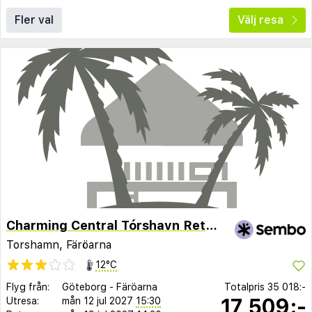
Fler val
Välj resa
Charming Central Tórshavn Retreat - 2Br Apartment
Torshamn, Färöarna
12°C
Flyg från:
Göteborg
-
Färöarna
Totalpris
35 018:-
17 509:-
Utresa:
mån 12 jul 2027
15:30