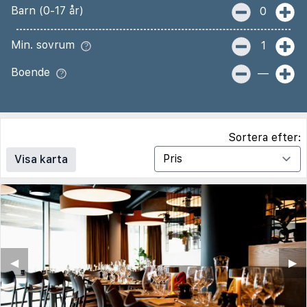
Barn (0-17 år)
0
Min. sovrum
1
Boende
—
Sortera efter:
Visa karta
◀︎
▶︎