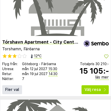
Tórshavn Apartment - City Center
Torshamn, Färöarna
12°C
Flyg från:
Göteborg
-
Färöarna
Totalpris
30 210:-
15 105:-
Utresa:
mån 12 jul 2027
15:30
Retur:
mån 19 jul 2027
14:30
läs mer
Nätter:
7
Fler val
Välj resa