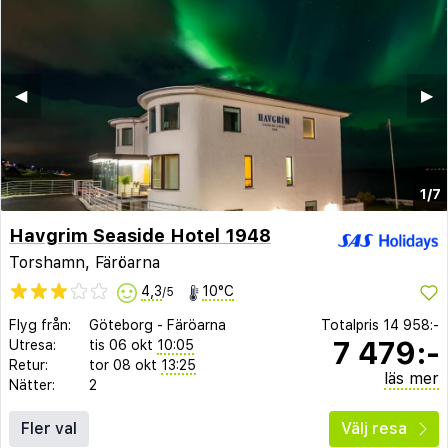
◀︎
▶︎
1/7
Havgrim Seaside Hotel 1948
Torshamn, Färöarna
4,3
10°C
/5
Flyg från:
Göteborg
-
Färöarna
Totalpris
14 958:-
7 479:-
Utresa:
tis 06 okt
10:05
Retur:
tor 08 okt
13:25
läs mer
Nätter:
2
Fler val
Välj resa