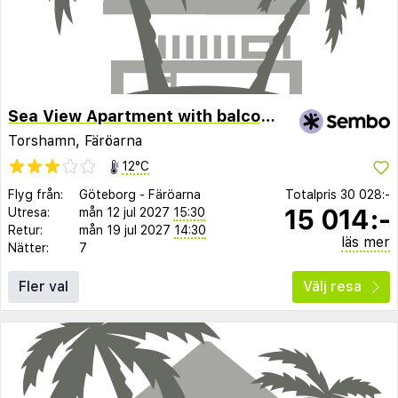
Sea View Apartment with balcony 2BR
Torshamn, Färöarna
12°C
Flyg från:
Göteborg
-
Färöarna
Totalpris
30 028:-
15 014:-
Utresa:
mån 12 jul 2027
15:30
Retur:
mån 19 jul 2027
14:30
läs mer
Nätter:
7
Fler val
Välj resa