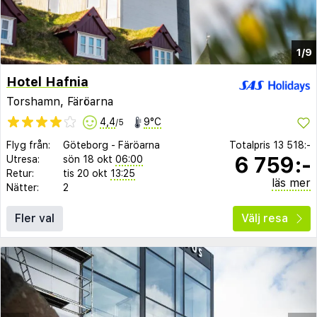
1/9
Hotel Hafnia
Torshamn, Färöarna
4,4
9°C
/5
Flyg från:
Göteborg
-
Färöarna
Totalpris
13 518:-
6 759:-
Utresa:
sön 18 okt
06:00
Retur:
tis 20 okt
13:25
läs mer
Nätter:
2
Fler val
Välj resa