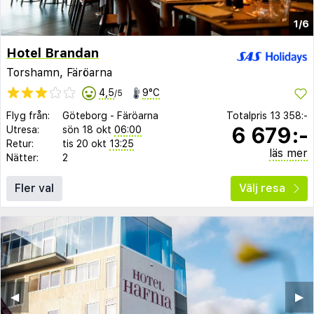
1/6
Hotel Brandan
Torshamn, Färöarna
4,5
9°C
/5
Flyg från:
Göteborg
-
Färöarna
Totalpris
13 358:-
6 679:-
Utresa:
sön 18 okt
06:00
Retur:
tis 20 okt
13:25
läs mer
Nätter:
2
Fler val
Välj resa
◀︎
▶︎