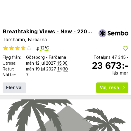
Breathtaking Views - New - 220M2 - 5 Br - Walks
Torshamn, Färöarna
12°C
Flyg från:
Göteborg
-
Färöarna
Totalpris
47 345:-
23 673:-
Utresa:
mån 12 jul 2027
15:30
Retur:
mån 19 jul 2027
14:30
läs mer
Nätter:
7
Fler val
Välj resa