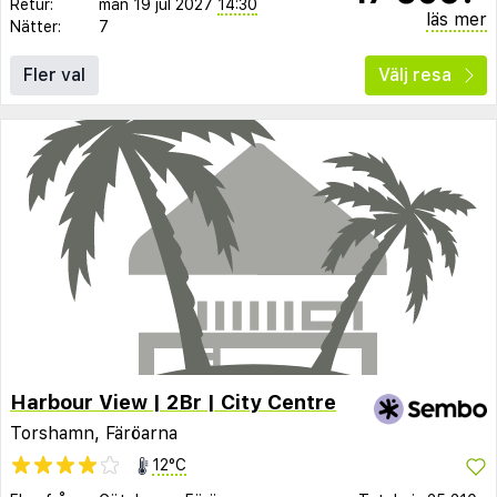
Retur:
mån 19 jul 2027
14:30
läs mer
Nätter:
7
Fler val
Välj resa
Harbour View | 2Br | City Centre
Torshamn, Färöarna
12°C