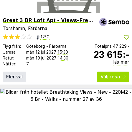
Great 3 BR Loft Apt - Views-Free Parking
Torshamn, Färöarna
12°C
Flyg från:
Göteborg
-
Färöarna
Totalpris
47 229:-
23 615:-
Utresa:
mån 12 jul 2027
15:30
Retur:
mån 19 jul 2027
14:30
läs mer
Nätter:
7
Fler val
Välj resa