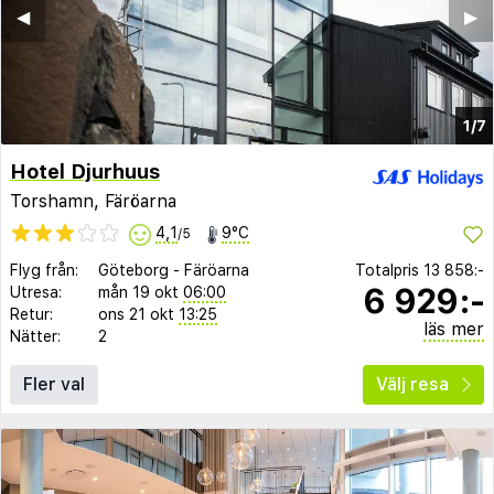
◀︎
▶︎
1/7
Hotel Djurhuus
Torshamn, Färöarna
4,1
9°C
/5
Flyg från:
Göteborg
-
Färöarna
Totalpris
13 858:-
6 929:-
Utresa:
mån 19 okt
06:00
Retur:
ons 21 okt
13:25
läs mer
Nätter:
2
Fler val
Välj resa