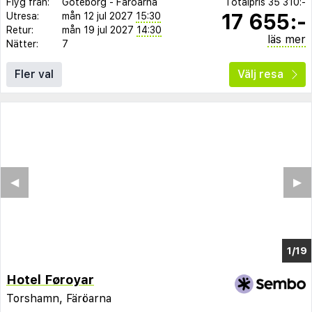
Flyg från:
Göteborg
-
Färöarna
Totalpris
35 310:-
17 655:-
Utresa:
mån 12 jul 2027
15:30
Retur:
mån 19 jul 2027
14:30
läs mer
Nätter:
7
Fler val
Välj resa
◀︎
▶︎
1/7
Hotel Føroyar
Torshamn, Färöarna