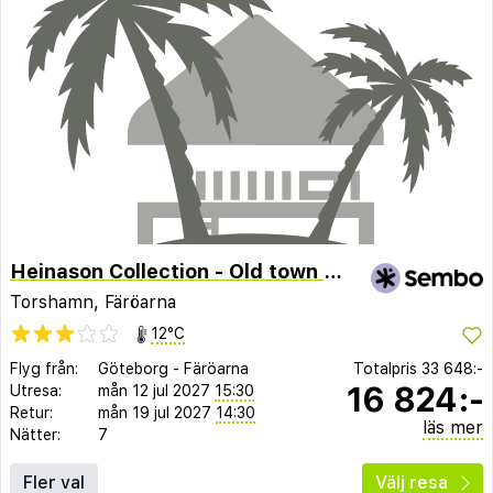
Heinason Collection - Old town & harbour
Torshamn, Färöarna
12°C
Flyg från:
Göteborg
-
Färöarna
Totalpris
33 648:-
16 824:-
Utresa:
mån 12 jul 2027
15:30
Retur:
mån 19 jul 2027
14:30
läs mer
Nätter:
7
Fler val
Välj resa