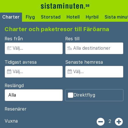
Charter
Flyg
Storstad
Hotell
Hyrbil
Sista minu
Charter och paketresor till Färöarna
Res från
Res till
Tidigast avresa
Senaste hemresa
Reslängd
Direktflyg
Resenärer
Vuxna
2