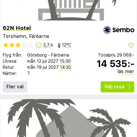
62N Hotel
Torshamn, Färöarna
3,7
12°C
/5
Flyg från:
Göteborg
-
Färöarna
Totalpris
29 069:-
14 535:-
Utresa:
mån 12 jul 2027
15:30
Retur:
mån 19 jul 2027
14:30
läs mer
Nätter:
7
Fler val
Välj resa