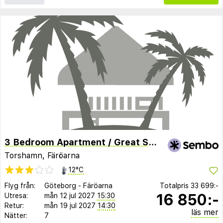
3 Bedroom Apartment / Great Sea View / Quiet
Torshamn, Färöarna
12°C
Flyg från:
Göteborg
-
Färöarna
Totalpris
33 699:-
16 850:-
Utresa:
mån 12 jul 2027
15:30
Retur:
mån 19 jul 2027
14:30
läs mer
Nätter:
7