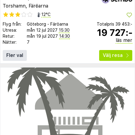
Torshamn, Färöarna
12°C
Flyg från:
Göteborg
-
Färöarna
Totalpris
39 453:-
19 727:-
Utresa:
mån 12 jul 2027
15:30
Retur:
mån 19 jul 2027
14:30
läs mer
Nätter:
7
Fler val
Välj resa