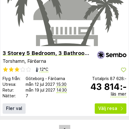
3 Storey 5 Bedroom, 3 Bathroom House in the Center of Tórshavn
Torshamn, Färöarna
12°C
Flyg från:
Göteborg
-
Färöarna
Totalpris
87 628:-
43 814:-
Utresa:
mån 12 jul 2027
15:30
Retur:
mån 19 jul 2027
14:30
läs mer
Nätter:
7
Fler val
Välj resa