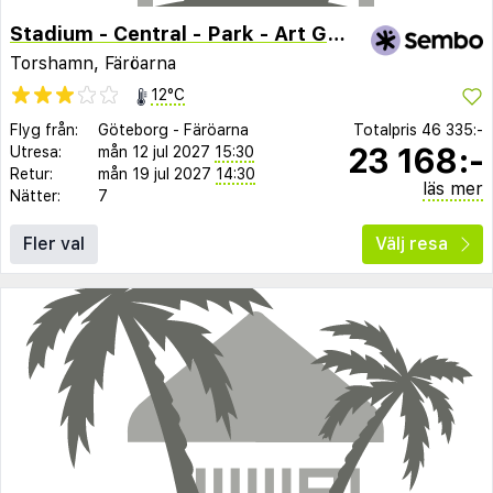
Stadium - Central - Park - Art Gallery
Torshamn, Färöarna
12°C
Flyg från:
Göteborg
-
Färöarna
Totalpris
46 335:-
23 168:-
Utresa:
mån 12 jul 2027
15:30
Retur:
mån 19 jul 2027
14:30
läs mer
Nätter:
7
Fler val
Välj resa