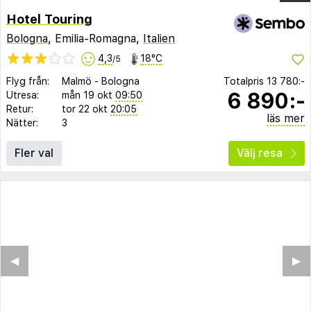
Hotel Touring
Bologna
, Emilia-Romagna,
Italien
4,3
18°C
/5
Flyg från:
Malmö
-
Bologna
Totalpris
13 780:-
6 890:-
Utresa:
mån 19 okt
09:50
Retur:
tor 22 okt
20:05
läs mer
Nätter:
3
Fler val
Välj resa
◀︎
▶︎