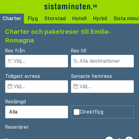
Charter
Flyg
Storstad
Hotell
Hyrbil
Sista minu
Charter och paketresor till Emilia-
Romagna
Res från
Res till
Tidigast avresa
Senaste hemresa
Reslängd
Direktflyg
Resenärer