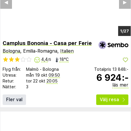
◀︎
▶︎
1/21
Camplus Bononia - Casa per Ferie
Bologna
, Emilia-Romagna,
Italien
4,4
18°C
/5
Flyg från:
Malmö
-
Bologna
Totalpris
13 848:-
6 924:-
Utresa:
mån 19 okt
09:50
Retur:
tor 22 okt
20:05
läs mer
Nätter:
3
Fler val
Välj resa