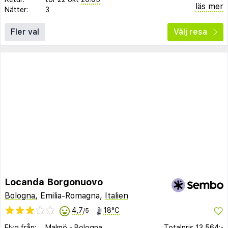
läs mer
Nätter:
3
Fler val
Välj resa
Locanda Borgonuovo
Bologna
, Emilia-Romagna,
Italien
4,7
18°C
/5
Flyg från:
Malmö
-
Bologna
Totalpris
13 564:-