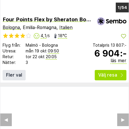
1/48
Four Points Flex by Sheraton Bologna Airport
Bologna
, Emilia-Romagna,
Italien
4,1
18°C
/5
Flyg från:
Malmö
-
Bologna
Totalpris
13 807:-
6 904:-
Utresa:
mån 19 okt
09:50
Retur:
tor 22 okt
20:05
läs mer
Nätter:
3
Fler val
Välj resa
◀︎
▶︎