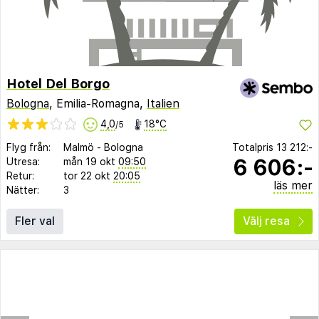
Hotel Del Borgo
Bologna
, Emilia-Romagna,
Italien
4,0
18°C
/5
Flyg från:
Malmö
-
Bologna
Totalpris
13 212:-
6 606:-
Utresa:
mån 19 okt
09:50
Retur:
tor 22 okt
20:05
läs mer
Nätter:
3
Fler val
Välj resa