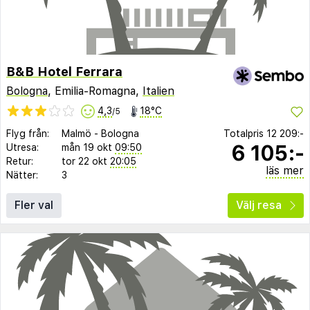
B&B Hotel Ferrara
Bologna
, Emilia-Romagna,
Italien
4,3
18°C
/5
Flyg från:
Malmö
-
Bologna
Totalpris
12 209:-
6 105:-
Utresa:
mån 19 okt
09:50
Retur:
tor 22 okt
20:05
läs mer
Nätter:
3
Fler val
Välj resa