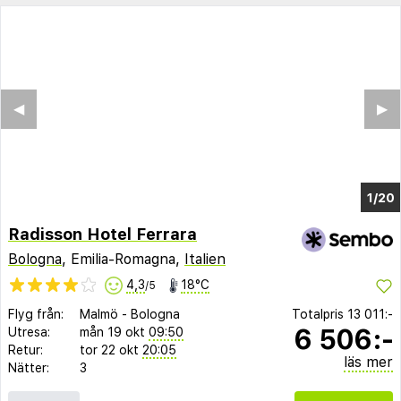
◀︎
▶︎
1/15
Radisson Hotel Ferrara
Bologna
, Emilia-Romagna,
Italien
4,3
18°C
/5
Flyg från:
Malmö
-
Bologna
Totalpris
13 011:-
6 506:-
Utresa:
mån 19 okt
09:50
Retur:
tor 22 okt
20:05
läs mer
Nätter:
3