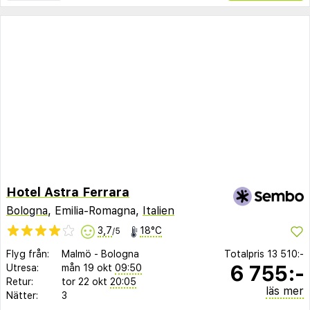
Hotel Astra Ferrara
Bologna
, Emilia-Romagna,
Italien
3,7
18°C
/5
Flyg från:
Malmö
-
Bologna
Totalpris
13 510:-
6 755:-
Utresa:
mån 19 okt
09:50
Retur:
tor 22 okt
20:05
läs mer
Nätter:
3