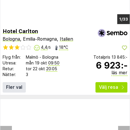
1/26
Hotel Carlton
Bologna
, Emilia-Romagna,
Italien
4,4
18°C
/5
Flyg från:
Malmö
-
Bologna
Totalpris
13 845:-
6 923:-
Utresa:
mån 19 okt
09:50
Retur:
tor 22 okt
20:05
läs mer
Nätter:
3
Fler val
Välj resa