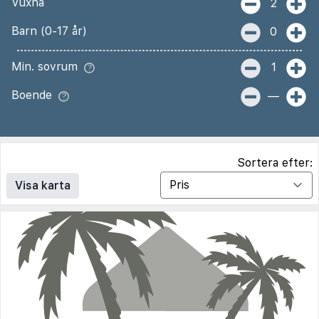
Vuxna
2
Barn (0-17 år)
0
Min. sovrum
1
Boende
—
Sortera efter:
Visa karta