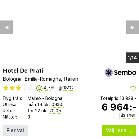
◀︎
▶︎
1/10
Hotel De Prati
Bologna
, Emilia-Romagna,
Italien
4,7
18°C
/5
Flyg från:
Malmö
-
Bologna
Totalpris
13 928:-
6 964:-
Utresa:
mån 19 okt
09:50
Retur:
tor 22 okt
20:05
läs mer
Nätter:
3
Fler val
Välj resa