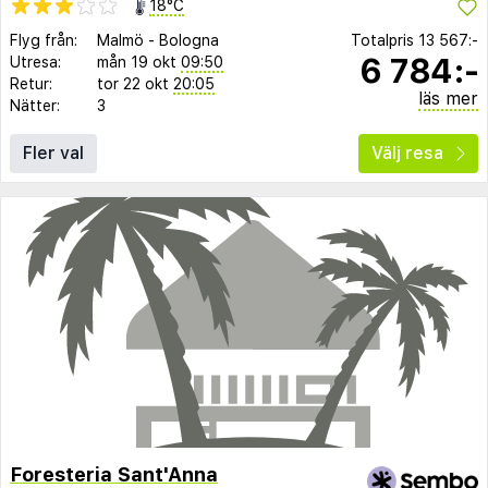
18°C
Flyg från:
Malmö
-
Bologna
Totalpris
13 567:-
6 784:-
Utresa:
mån 19 okt
09:50
Retur:
tor 22 okt
20:05
läs mer
Nätter:
3
Fler val
Välj resa
Foresteria Sant'Anna