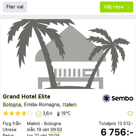
Fler val
Välj resa
Grand Hotel Elite
Bologna
, Emilia-Romagna,
Italien
3,6
18°C
/5
Flyg från:
Malmö
-
Bologna
Totalpris
13 512:-
6 756:-
Utresa:
mån 19 okt
09:50
Retur:
tor 22 okt
20:05