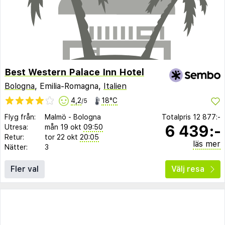
Best Western Palace Inn Hotel
Bologna
, Emilia-Romagna,
Italien
4,2
18°C
/5
Flyg från:
Malmö
-
Bologna
Totalpris
12 877:-
6 439:-
Utresa:
mån 19 okt
09:50
Retur:
tor 22 okt
20:05
läs mer
Nätter:
3
Fler val
Välj resa