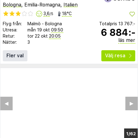
Bologna
, Emilia-Romagna,
Italien
3,6
18°C
/5
Flyg från:
Malmö
-
Bologna
Totalpris
13 767:-
6 884:-
Utresa:
mån 19 okt
09:50
Retur:
tor 22 okt
20:05
läs mer
Nätter:
3
Fler val
Välj resa
◀︎
▶︎
1/58