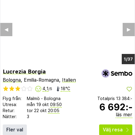
◀︎
▶︎
1/33
Lucrezia Borgia
Bologna
, Emilia-Romagna,
Italien
4,1
18°C
/5
Flyg från:
Malmö
-
Bologna
Totalpris
13 384:-
6 692:-
Utresa:
mån 19 okt
09:50
Retur:
tor 22 okt
20:05
läs mer
Nätter:
3
Fler val
Välj resa