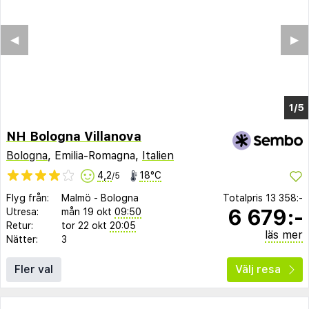
NH Bologna Villanova
Bologna
, Emilia-Romagna,
Italien
4,2
18°C
/5
Flyg från:
Malmö
-
Bologna
Totalpris
13 358:-
6 679:-
Utresa:
mån 19 okt
09:50
Retur:
tor 22 okt
20:05
läs mer
Nätter:
3
Fler val
Välj resa