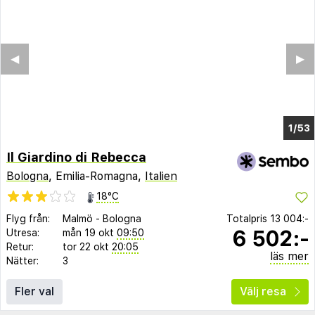
◀︎
▶︎
1/49
Il Giardino di Rebecca
Bologna
, Emilia-Romagna,
Italien
18°C
Flyg från:
Malmö
-
Bologna
Totalpris
13 004:-
6 502:-
Utresa:
mån 19 okt
09:50
Retur:
tor 22 okt
20:05
läs mer
Nätter:
3
Fler val
Välj resa