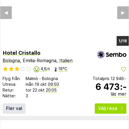
◀︎
▶︎
1/14
Hotel Cristallo
Bologna
, Emilia-Romagna,
Italien
4,6
18°C
/5
Flyg från:
Malmö
-
Bologna
Totalpris
12 946:-
6 473:-
Utresa:
mån 19 okt
09:50
Retur:
tor 22 okt
20:05
läs mer
Nätter:
3
Fler val
Välj resa