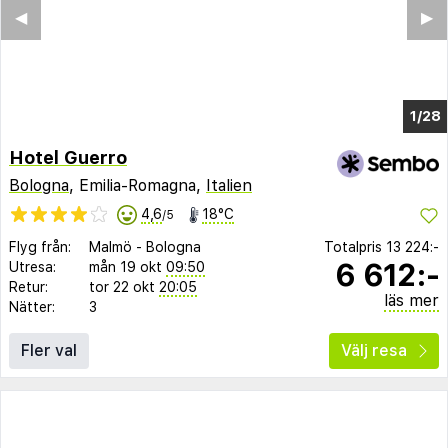
◀︎
▶︎
1/24
Hotel Guerro
Bologna
, Emilia-Romagna,
Italien
4,6
18°C
/5
Flyg från:
Malmö
-
Bologna
Totalpris
13 224:-
6 612:-
Utresa:
mån 19 okt
09:50
Retur:
tor 22 okt
20:05
läs mer
Nätter:
3
Fler val
Välj resa