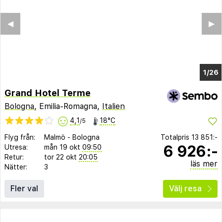
◀︎
▶︎
1/22
Grand Hotel Terme
Bologna
, Emilia-Romagna,
Italien
4,1
18°C
/5
Flyg från:
Malmö
-
Bologna
Totalpris
13 851:-
6 926:-
Utresa:
mån 19 okt
09:50
Retur:
tor 22 okt
20:05
läs mer
Nätter:
3
Fler val
Välj resa