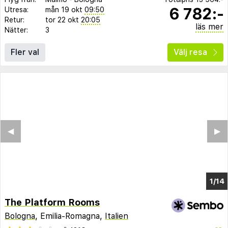
6 782:-
Utresa:
mån 19 okt
09:50
Retur:
tor 22 okt
20:05
läs mer
Nätter:
3
Fler val
Välj resa
◀︎
▶︎
1/10
The Platform Rooms
Bologna
, Emilia-Romagna,
Italien