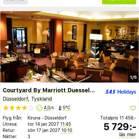
◀︎
▶︎
1/5
Courtyard By Marriott Duesseldorf Seestern
Düsseldorf
,
Tyskland
4,0
5°C
/5
Flyg från:
Kiruna
-
Düsseldorf
Totalpris
11 458:-
5 729:-
Utresa:
tor 14 jan 2027
11:45
Retur:
sön 17 jan 2027
10:10
läs mer
Nätter:
3