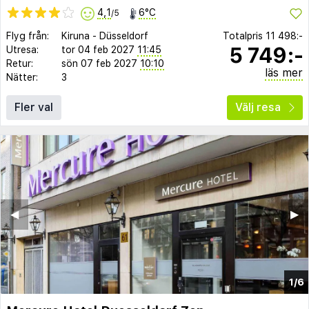
4,1
6°C
/5
Flyg från:
Kiruna
-
Düsseldorf
Totalpris
11 498:-
5 749:-
Utresa:
tor 04 feb 2027
11:45
Retur:
sön 07 feb 2027
10:10
läs mer
Nätter:
3
Fler val
Välj resa
◀︎
▶︎
1/6