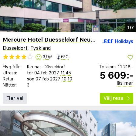
1/7
Mercure Hotel Duesseldorf Neuss
Düsseldorf
,
Tyskland
3,9
6°C
/5
Flyg från:
Kiruna
-
Düsseldorf
Totalpris
11 218:-
5 609:-
Utresa:
tor 04 feb 2027
11:45
Retur:
sön 07 feb 2027
10:10
läs mer
Nätter:
3
Fler val
Välj resa