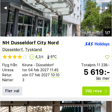
◀︎
▶︎
1/7
NH Dusseldorf City Nord
Düsseldorf
,
Tyskland
4,3
6°C
/5
Flyg från:
Kiruna
-
Düsseldorf
Totalpris
11 238:-
5 619:-
Utresa:
tor 04 feb 2027
11:45
Retur:
sön 07 feb 2027
10:10
läs mer
Nätter:
3
Fler val
Välj resa