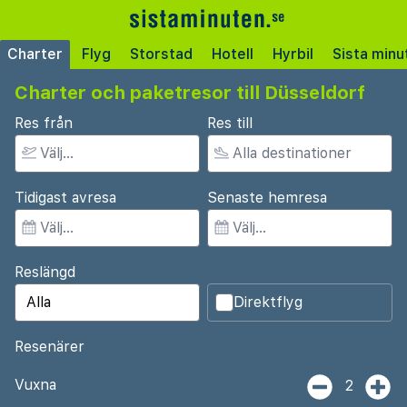
Charter
Flyg
Storstad
Hotell
Hyrbil
Sista minu
Charter och paketresor till Düsseldorf
Res från
Res till
Tidigast avresa
Senaste hemresa
Reslängd
Direktflyg
Resenärer
Vuxna
2