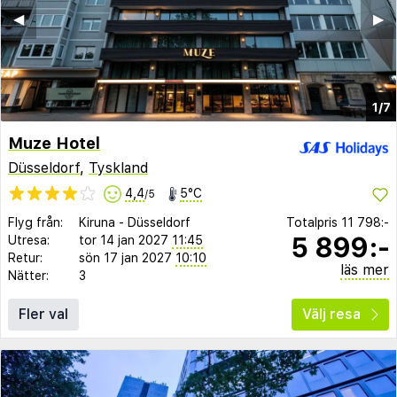
◀︎
▶︎
1/7
Muze Hotel
Düsseldorf
,
Tyskland
4,4
5°C
/5
Flyg från:
Kiruna
-
Düsseldorf
Totalpris
11 798:-
5 899:-
Utresa:
tor 14 jan 2027
11:45
Retur:
sön 17 jan 2027
10:10
läs mer
Nätter:
3
Fler val
Välj resa