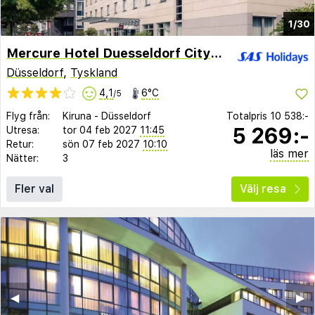
1/30
Mercure Hotel Duesseldorf City Nord
Düsseldorf
,
Tyskland
4,1
6°C
/5
Flyg från:
Kiruna
-
Düsseldorf
Totalpris
10 538:-
5 269:-
Utresa:
tor 04 feb 2027
11:45
Retur:
sön 07 feb 2027
10:10
läs mer
Nätter:
3
Fler val
Välj resa
◀︎
▶︎