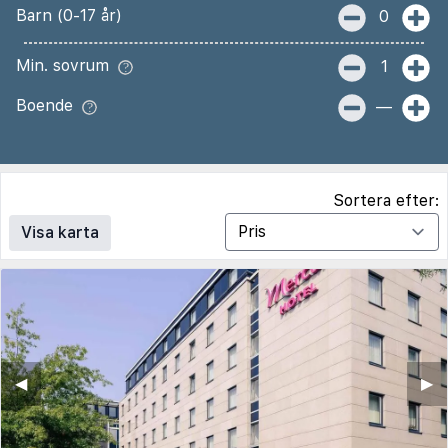
Barn (0-17 år)
0
Min. sovrum
1
Boende
—
Sortera efter:
Visa karta
◀︎
▶︎