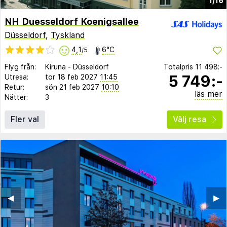
1/16
NH Duesseldorf Koenigsallee
Düsseldorf
,
Tyskland
4,1
6°C
/5
Flyg från:
Kiruna
-
Düsseldorf
Totalpris
11 498:-
5 749:-
Utresa:
tor 18 feb 2027
11:45
Retur:
sön 21 feb 2027
10:10
läs mer
Nätter:
3
Fler val
Välj resa
◀︎
▶︎