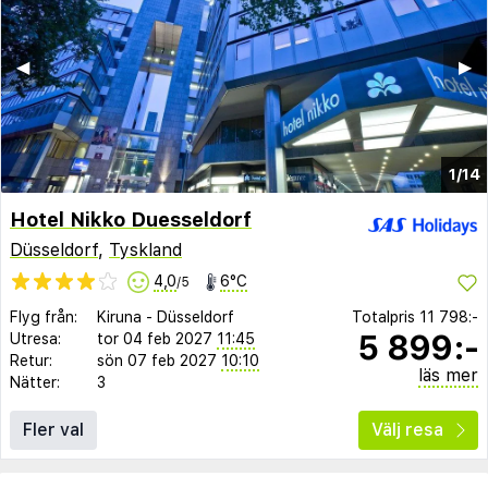
◀︎
▶︎
1/14
Hotel Nikko Duesseldorf
Düsseldorf
,
Tyskland
4,0
6°C
/5
Flyg från:
Kiruna
-
Düsseldorf
Totalpris
11 798:-
5 899:-
Utresa:
tor 04 feb 2027
11:45
Retur:
sön 07 feb 2027
10:10
läs mer
Nätter:
3
Fler val
Välj resa