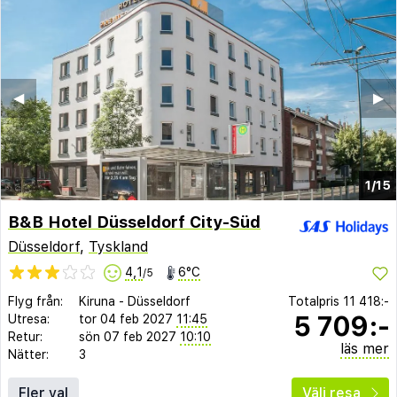
◀︎
▶︎
1/15
B&B Hotel Düsseldorf City-Süd
Düsseldorf
,
Tyskland
4,1
6°C
/5
Flyg från:
Kiruna
-
Düsseldorf
Totalpris
11 418:-
5 709:-
Utresa:
tor 04 feb 2027
11:45
Retur:
sön 07 feb 2027
10:10
läs mer
Nätter:
3
Fler val
Välj resa