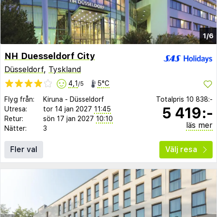
1/6
NH Duesseldorf City
Düsseldorf
,
Tyskland
4,1
5°C
/5
Flyg från:
Kiruna
-
Düsseldorf
Totalpris
10 838:-
5 419:-
Utresa:
tor 14 jan 2027
11:45
Retur:
sön 17 jan 2027
10:10
läs mer
Nätter:
3
Fler val
Välj resa