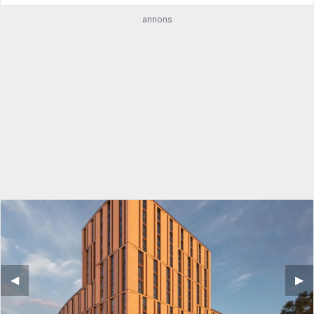
annons
◀︎
▶︎