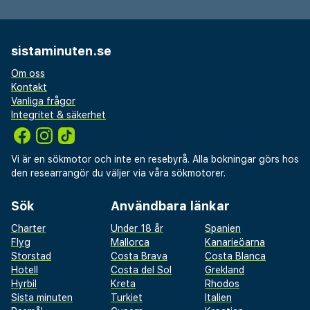
sistaminuten.se
Om oss
Kontakt
Vanliga frågor
Integritet & säkerhet
Vi är en sökmotor och inte en resebyrå. Alla bokningar görs hos
den researrangör du väljer via våra sökmotorer.
Sök
Användbara länkar
Charter
Under 18 år
Spanien
Flyg
Mallorca
Kanarieöarna
Storstad
Costa Brava
Costa Blanca
Hotell
Costa del Sol
Grekland
Hyrbil
Kreta
Rhodos
Sista minuten
Turkiet
Italien