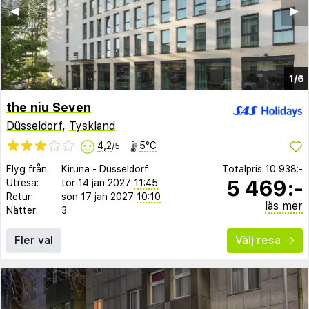
◀︎
▶︎
1/6
the niu Seven
Düsseldorf
,
Tyskland
4,2
5°C
/5
Flyg från:
Kiruna
-
Düsseldorf
Totalpris
10 938:-
5 469:-
Utresa:
tor 14 jan 2027
11:45
Retur:
sön 17 jan 2027
10:10
läs mer
Nätter:
3
Fler val
Välj resa