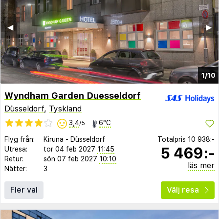
◀︎
▶︎
1/10
Wyndham Garden Duesseldorf
Düsseldorf
,
Tyskland
3,4
6°C
/5
Flyg från:
Kiruna
-
Düsseldorf
Totalpris
10 938:-
5 469:-
Utresa:
tor 04 feb 2027
11:45
Retur:
sön 07 feb 2027
10:10
läs mer
Nätter:
3
Fler val
Välj resa