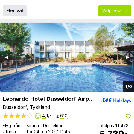
Fler val
Välj resa
◀︎
▶︎
1/6
Leonardo Hotel Dusseldorf Airport - Ratingen
Düsseldorf
,
Tyskland
4,1
6°C
/5
Flyg från:
Kiruna
-
Düsseldorf
Totalpris
11 478:-
5 739:-
Utresa:
tor 04 feb 2027
11:45