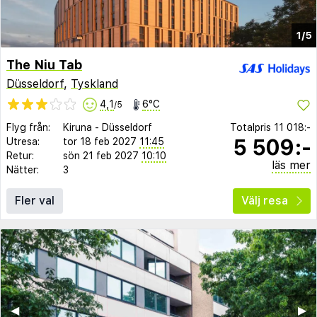
1/5
The Niu Tab
Düsseldorf
,
Tyskland
4,1
6°C
/5
Flyg från:
Kiruna
-
Düsseldorf
Totalpris
11 018:-
5 509:-
Utresa:
tor 18 feb 2027
11:45
Retur:
sön 21 feb 2027
10:10
läs mer
Nätter:
3
Fler val
Välj resa
◀︎
▶︎