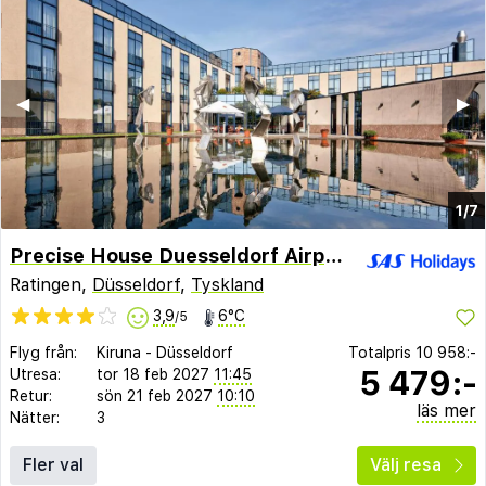
◀︎
▶︎
1/7
Precise House Duesseldorf Airport
Ratingen,
Düsseldorf
,
Tyskland
3,9
6°C
/5
Flyg från:
Kiruna
-
Düsseldorf
Totalpris
10 958:-
5 479:-
Utresa:
tor 18 feb 2027
11:45
Retur:
sön 21 feb 2027
10:10
läs mer
Nätter:
3
Fler val
Välj resa