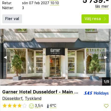
Retur:
sön 07 feb 2027
10:10
läs mer
Nätter:
3
Fler val
Välj resa
◀︎
▶︎
1/5
Garner Hotel Dusseldorf - Main Station by IHG
Düsseldorf
,
Tyskland
3,5
6°C
/5