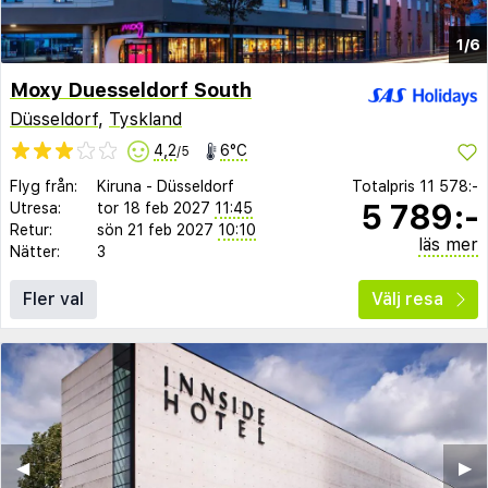
1/6
Moxy Duesseldorf South
Düsseldorf
,
Tyskland
4,2
6°C
/5
Flyg från:
Kiruna
-
Düsseldorf
Totalpris
11 578:-
5 789:-
Utresa:
tor 18 feb 2027
11:45
Retur:
sön 21 feb 2027
10:10
läs mer
Nätter:
3
Fler val
Välj resa
◀︎
▶︎