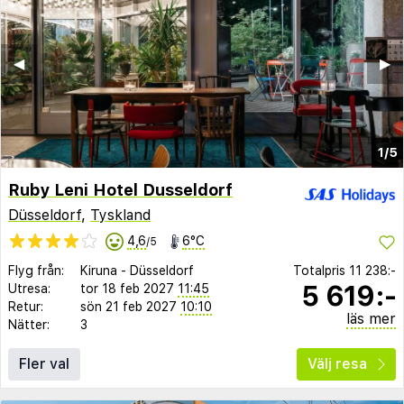
◀︎
▶︎
1/5
Ruby Leni Hotel Dusseldorf
Düsseldorf
,
Tyskland
4,6
6°C
/5
Flyg från:
Kiruna
-
Düsseldorf
Totalpris
11 238:-
5 619:-
Utresa:
tor 18 feb 2027
11:45
Retur:
sön 21 feb 2027
10:10
läs mer
Nätter:
3
Fler val
Välj resa