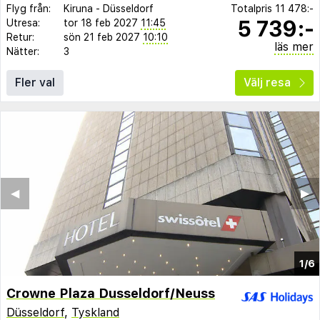
Flyg från:
Kiruna
-
Düsseldorf
Totalpris
11 478:-
5 739:-
Utresa:
tor 18 feb 2027
11:45
Retur:
sön 21 feb 2027
10:10
läs mer
Nätter:
3
Fler val
Välj resa
◀︎
▶︎
1/6
Crowne Plaza Dusseldorf/Neuss
Düsseldorf
,
Tyskland