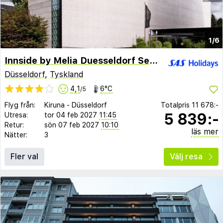
1/6
Innside by Melia Duesseldorf Seestern
Düsseldorf
,
Tyskland
4,1
6°C
/5
Flyg från:
Kiruna
-
Düsseldorf
Totalpris
11 678:-
5 839:-
Utresa:
tor 04 feb 2027
11:45
Retur:
sön 07 feb 2027
10:10
läs mer
Nätter:
3
Fler val
Välj resa