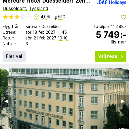
Mercure Hotel Duesseldorf Zentrum
Düsseldorf
,
Tyskland
4,0
6°C
/5
Flyg från:
Kiruna
-
Düsseldorf
Totalpris
11 498:-
5 749:-
Utresa:
tor 18 feb 2027
11:45
Retur:
sön 21 feb 2027
10:10
läs mer
Nätter:
3
Fler val
Välj resa
◀︎
▶︎