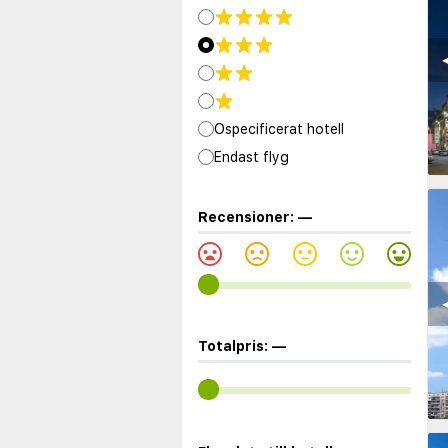
◀
Ospecificerat hotell
Endast flyg
Recensioner:
—
◀
Totalpris:
—