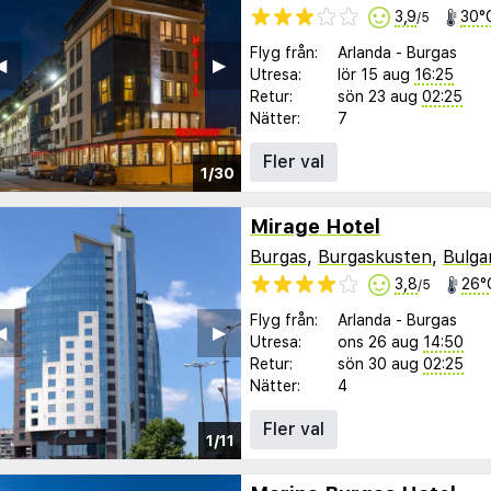
3,9
30°
/5
Flyg från:
Arlanda
-
Burgas
︎
▶︎
Utresa:
lör 15 aug
16:25
Retur:
sön 23 aug
02:25
Nätter:
7
Fler val
1/30
Mirage Hotel
Burgas
,
Burgaskusten
,
Bulga
3,8
26°
/5
Flyg från:
Arlanda
-
Burgas
︎
▶︎
Utresa:
ons 26 aug
14:50
Retur:
sön 30 aug
02:25
Nätter:
4
Fler val
1/11