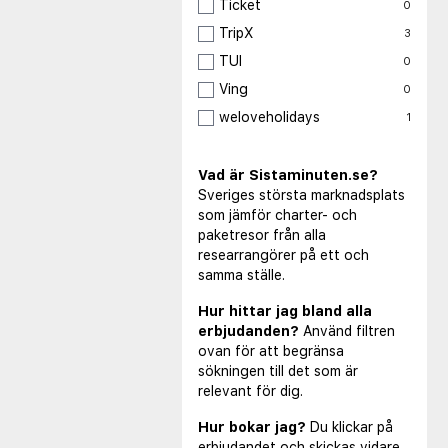
Ticket
0
TripX
3
TUI
0
Ving
0
weloveholidays
1
Vad är Sistaminuten.se?
Sveriges största marknadsplats
som jämför charter- och
paketresor från alla
researrangörer på ett och
samma ställe.
Hur hittar jag bland alla
erbjudanden?
Använd filtren
ovan för att begränsa
sökningen till det som är
relevant för dig.
Hur bokar jag?
Du klickar på
erbjudandet och skickas vidare