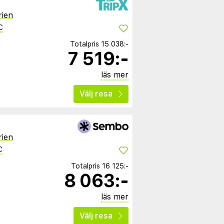
rien
C
Totalpris
15 038:-
7 519:-
läs mer
Välj resa
rien
C
Totalpris
16 125:-
8 063:-
läs mer
Välj resa