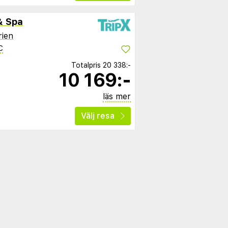
& Spa
rien
C
Totalpris
20 338:-
10 169:-
läs mer
Välj resa