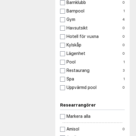
Barnklubb
0
Barnpool
1
Gym
4
Havsutsikt
0
Hotell för vuxna
0
Kylskåp
0
Lägenhet
0
Pool
1
Restaurang
3
Spa
1
Uppvärmd pool
0
Researrangörer
Markera alla
Amisol
0