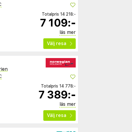
C
Totalpris
14 218:-
7 109:-
läs mer
Välj resa
rien
C
Totalpris
14 778:-
7 389:-
läs mer
Välj resa