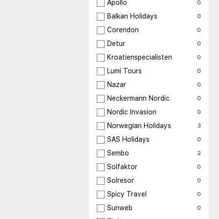
Apollo
0
Balkan Holidays
0
Corendon
0
Detur
0
Kroatienspecialisten
0
Lumi Tours
0
Nazar
0
Neckermann Nordic
0
Nordic Invasion
0
Norwegian Holidays
3
SAS Holidays
0
Sembo
2
Solfaktor
0
Solresor
0
Spicy Travel
0
Sunweb
0