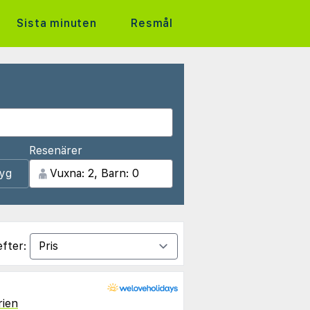
Sista minuten
Resmål
Resenärer
lyg
efter:
rien