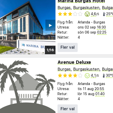
Marina Burgas Hotel
Burgas
,
Burgaskusten
,
Bulga
4,6
25°
/5
Flyg från:
Arlanda
-
Burgas
︎
▶︎
Utresa:
ons 02 sep
16:30
Retur:
sön 06 sep
02:25
Nätter:
4
Fler val
1/16
Avenue Deluxe
Burgas
,
Burgaskusten
,
Bulga
4,1
30°
/5
Flyg från:
Arlanda
-
Burgas
Utresa:
tis 11 aug
20:55
Retur:
lör 15 aug
01:40
Nätter:
4
Fler val