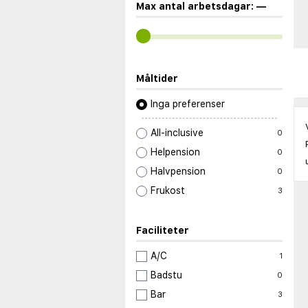
Max antal arbetsdagar:
—
Måltider
Inga preferenser
All-inclusive
0
Helpension
0
Halvpension
0
Frukost
3
Faciliteter
A/C
1
Badstu
0
Bar
3