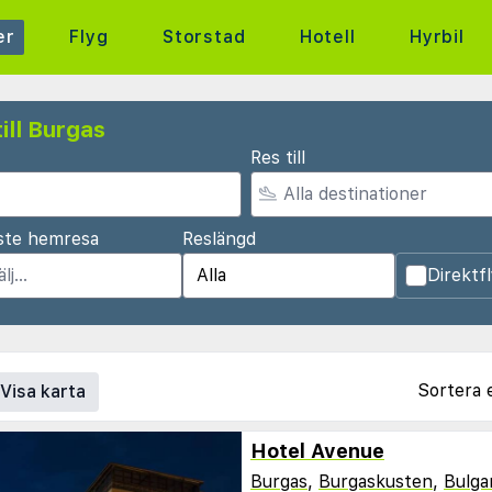
er
Flyg
Storstad
Hotell
Hyrbil
ill Burgas
Res till
ste hemresa
Reslängd
Direktf
Sortera 
Visa karta
Hotel Avenue
Burgas
,
Burgaskusten
,
Bulga