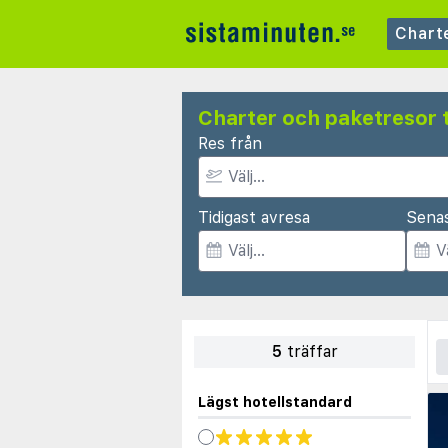
Chart
Charter och paketresor t
Res från
Tidigast avresa
Sena
5
träffar
Lägst hotellstandard