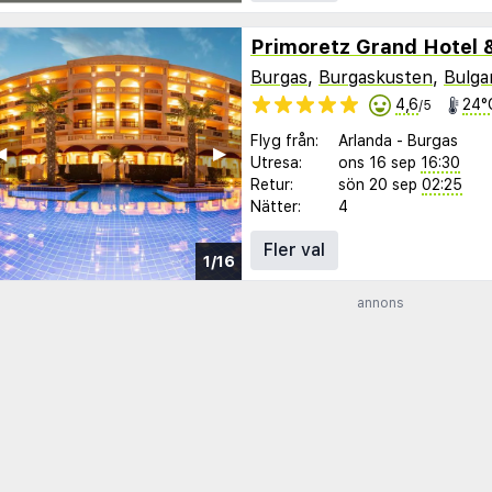
Primoretz Grand Hotel 
Burgas
,
Burgaskusten
,
Bulga
4,6
24°
/5
Flyg från:
Arlanda
-
Burgas
︎
▶︎
Utresa:
ons 16 sep
16:30
Retur:
sön 20 sep
02:25
Nätter:
4
Fler val
1/16
annons