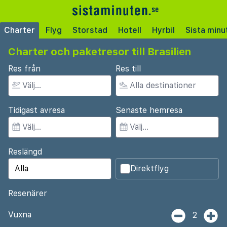
Charter
Flyg
Storstad
Hotell
Hyrbil
Sista minu
Charter och paketresor till Brasilien
Res från
Res till
Tidigast avresa
Senaste hemresa
Reslängd
Direktflyg
Resenärer
Vuxna
2