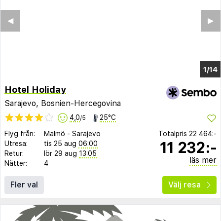
◀︎
▶︎
1/9
Hotel Holiday
Sarajevo, Bosnien-Hercegovina
4,0
25°C
/5
Flyg från:
Malmö
-
Sarajevo
Totalpris
22 464:-
11 232:-
Utresa:
tis 25 aug
06:00
Retur:
lör 29 aug
13:05
läs mer
Nätter:
4
Fler val
Välj resa