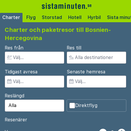
Charter
Flyg
Storstad
Hotell
Hyrbil
Sista minu
Charter och paketresor till Bosnien-
Hercegovina
Res från
Res till
Tidigast avresa
Senaste hemresa
Reslängd
Direktflyg
Resenärer