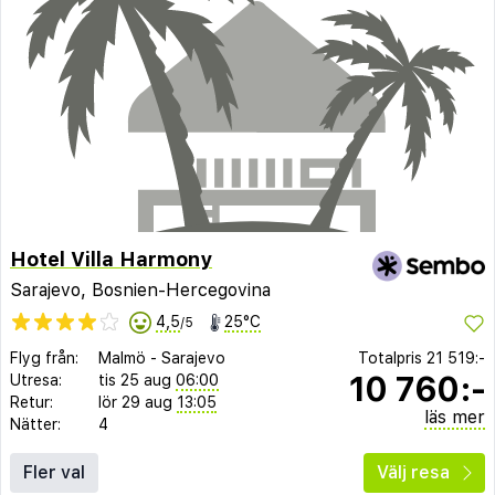
Hotel Villa Harmony
Sarajevo, Bosnien-Hercegovina
4,5
25°C
/5
Flyg från:
Malmö
-
Sarajevo
Totalpris
21 519:-
10 760:-
Utresa:
tis 25 aug
06:00
Retur:
lör 29 aug
13:05
läs mer
Nätter:
4
Fler val
Välj resa