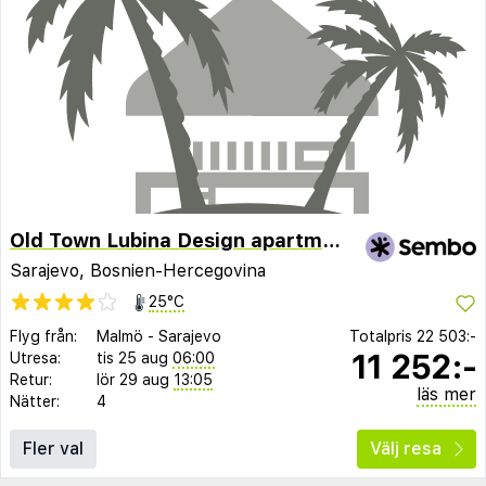
Old Town Lubina Design apartments
Sarajevo, Bosnien-Hercegovina
25°C
Flyg från:
Malmö
-
Sarajevo
Totalpris
22 503:-
11 252:-
Utresa:
tis 25 aug
06:00
Retur:
lör 29 aug
13:05
läs mer
Nätter:
4
Fler val
Välj resa