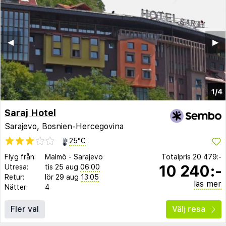
◀︎
▶︎
1/4
Saraj Hotel
Sarajevo, Bosnien-Hercegovina
25°C
Flyg från:
Malmö
-
Sarajevo
Totalpris
20 479:-
10 240:-
Utresa:
tis 25 aug
06:00
Retur:
lör 29 aug
13:05
läs mer
Nätter:
4
Fler val
Välj resa