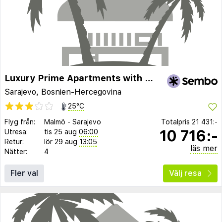
Luxury Prime Apartments with Parking
Sarajevo, Bosnien-Hercegovina
25°C
Flyg från:
Malmö
-
Sarajevo
Totalpris
21 431:-
10 716:-
Utresa:
tis 25 aug
06:00
Retur:
lör 29 aug
13:05
läs mer
Nätter:
4
Fler val
Välj resa