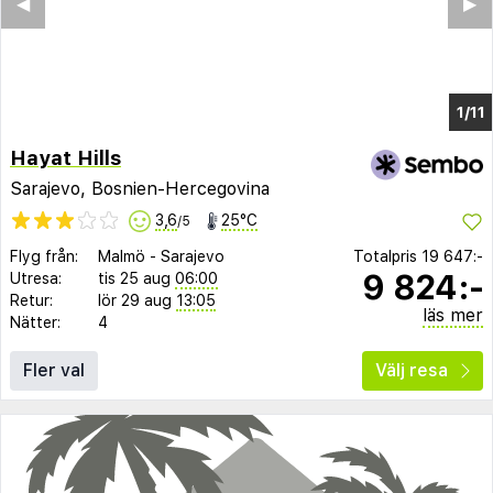
◀︎
▶︎
1/7
Hayat Hills
Sarajevo, Bosnien-Hercegovina
3,6
25°C
/5
Flyg från:
Malmö
-
Sarajevo
Totalpris
19 647:-
9 824:-
Utresa:
tis 25 aug
06:00
Retur:
lör 29 aug
13:05
läs mer
Nätter:
4
Fler val
Välj resa