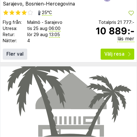
Sarajevo, Bosnien-Hercegovina
25°C
Flyg från:
Malmö
-
Sarajevo
Totalpris
21 777:-
10 889:-
Utresa:
tis 25 aug
06:00
Retur:
lör 29 aug
13:05
läs mer
Nätter:
4
Fler val
Välj resa