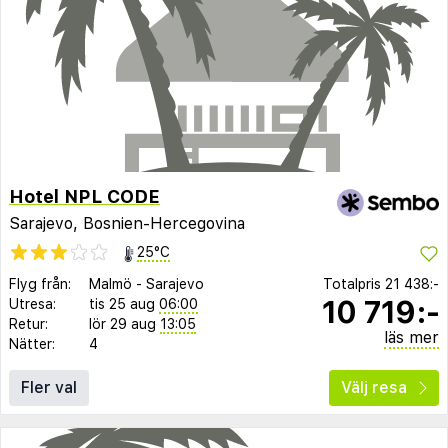
Hotel NPL CODE
Sarajevo, Bosnien-Hercegovina
25°C
Flyg från:
Malmö
-
Sarajevo
Totalpris
21 438:-
10 719:-
Utresa:
tis 25 aug
06:00
Retur:
lör 29 aug
13:05
läs mer
Nätter:
4
Fler val
Välj resa