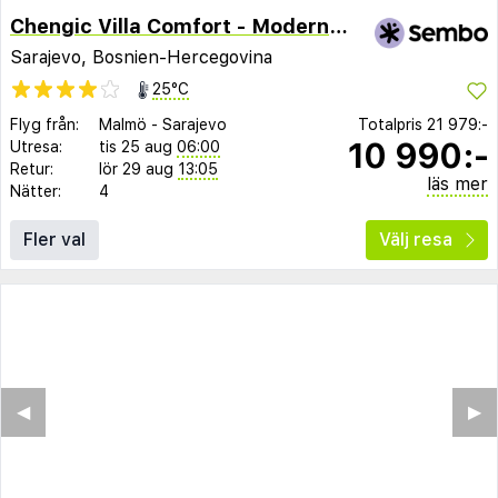
Chengic Villa Comfort - Modern 2-Bedroom
Sarajevo, Bosnien-Hercegovina
25°C
Flyg från:
Malmö
-
Sarajevo
Totalpris
21 979:-
10 990:-
Utresa:
tis 25 aug
06:00
Retur:
lör 29 aug
13:05
läs mer
Nätter:
4
Fler val
Välj resa
◀︎
▶︎