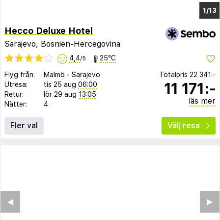
1/9
Hecco Deluxe Hotel
Sarajevo, Bosnien-Hercegovina
4,4
25°C
/5
Flyg från:
Malmö
-
Sarajevo
Totalpris
22 341:-
11 171:-
Utresa:
tis 25 aug
06:00
Retur:
lör 29 aug
13:05
läs mer
Nätter:
4
Fler val
Välj resa
◀︎
▶︎