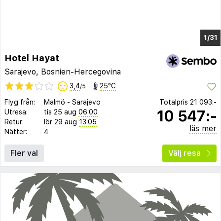
1/27
Hotel Hayat
Sarajevo, Bosnien-Hercegovina
3,4
25°C
/5
Flyg från:
Malmö
-
Sarajevo
Totalpris
21 093:-
10 547:-
Utresa:
tis 25 aug
06:00
Retur:
lör 29 aug
13:05
läs mer
Nätter:
4
Fler val
Välj resa