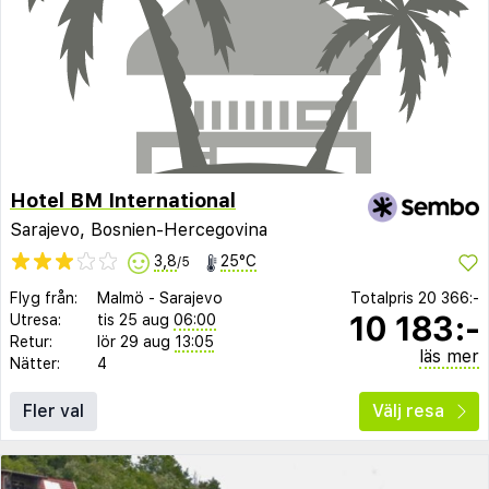
Hotel BM International
Sarajevo, Bosnien-Hercegovina
3,8
25°C
/5
Flyg från:
Malmö
-
Sarajevo
Totalpris
20 366:-
10 183:-
Utresa:
tis 25 aug
06:00
Retur:
lör 29 aug
13:05
läs mer
Nätter:
4
Fler val
Välj resa