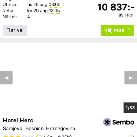
10 837:-
Utresa:
tis 25 aug
06:00
Retur:
lör 29 aug
13:05
läs mer
Nätter:
4
Fler val
Välj resa
◀︎
▶︎
1/29
Hotel Herc
Sarajevo, Bosnien-Hercegovina