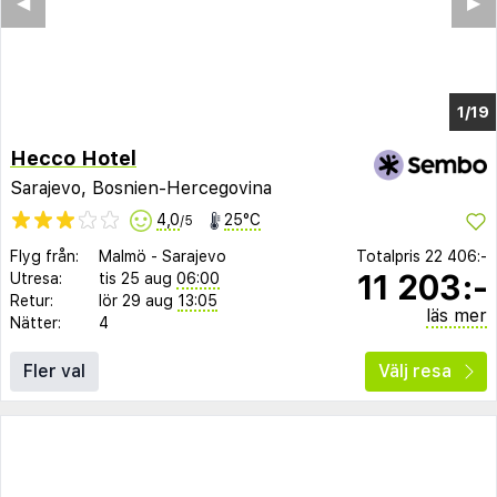
◀︎
▶︎
1/15
Hecco Hotel
Sarajevo, Bosnien-Hercegovina
4,0
25°C
/5
Flyg från:
Malmö
-
Sarajevo
Totalpris
22 406:-
11 203:-
Utresa:
tis 25 aug
06:00
Retur:
lör 29 aug
13:05
läs mer
Nätter:
4
Fler val
Välj resa