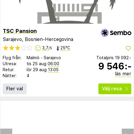
TSC Pansion
Sarajevo, Bosnien-Hercegovina
3,7
25°C
/5
Flyg från:
Malmö
-
Sarajevo
Totalpris
19 092:-
9 546:-
Utresa:
tis 25 aug
06:00
Retur:
lör 29 aug
13:05
läs mer
Nätter:
4
Fler val
Välj resa