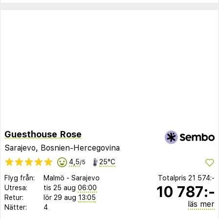
Guesthouse Rose
Sarajevo, Bosnien-Hercegovina
4,5
25°C
/5
Flyg från:
Malmö
-
Sarajevo
Totalpris
21 574:-
10 787:-
Utresa:
tis 25 aug
06:00
Retur:
lör 29 aug
13:05
läs mer
Nätter:
4