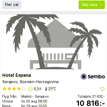
Fler val
Välj resa
Hotel Espana
Sarajevo, Bosnien-Hercegovina
4,3
25°C
/5
Flyg från:
Malmö
-
Sarajevo
Totalpris
21 632:-
10 816:-
Utresa:
tis 25 aug
06:00
Retur:
lör 29 aug
13:05