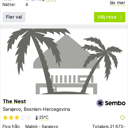
läs mer
Nätter:
4
Fler val
Välj resa
The Nest
Sarajevo, Bosnien-Hercegovina
25°C
Flyg från:
Malmö
-
Sarajevo
Totalpris
21 673:-