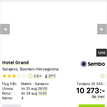
◀︎
▶︎
1/26
Hotel Grand
Sarajevo, Bosnien-Hercegovina
3,8
25°C
/5
Flyg från:
Malmö
-
Sarajevo
Totalpris
20 545:-
10 273:-
Utresa:
tis 25 aug
06:00
Retur:
lör 29 aug
13:05
läs mer
Nätter:
4