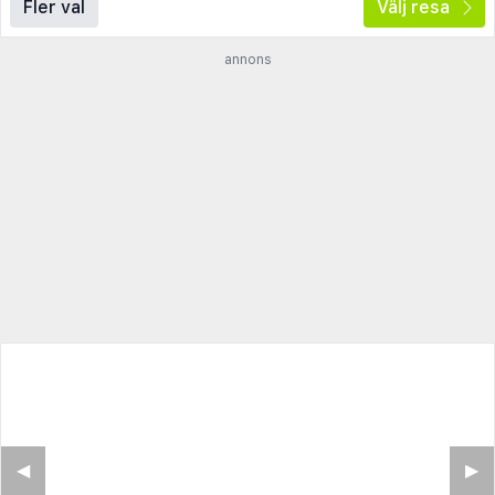
Fler val
Välj resa
annons
◀︎
▶︎