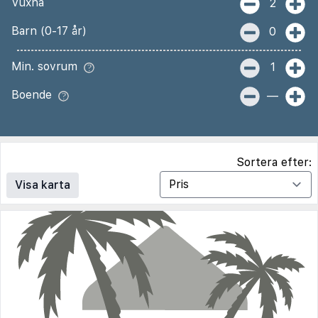
Vuxna
2
Barn (0-17 år)
0
Min. sovrum
1
Boende
—
Sortera efter:
Visa karta