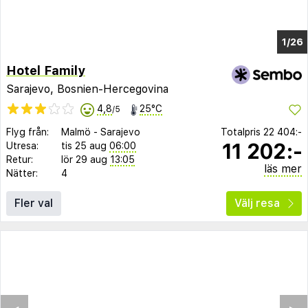
1/20
Hotel Family
Sarajevo, Bosnien-Hercegovina
4,8
25°C
/5
Flyg från:
Malmö
-
Sarajevo
Totalpris
22 404:-
11 202:-
Utresa:
tis 25 aug
06:00
Retur:
lör 29 aug
13:05
läs mer
Nätter:
4
Fler val
Välj resa