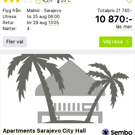
4,2
25°C
/5
Flyg från:
Malmö
-
Sarajevo
Totalpris
21 740:-
10 870:-
Utresa:
tis 25 aug
06:00
Retur:
lör 29 aug
13:05
läs mer
Nätter:
4
Fler val
Välj resa
Apartments Sarajevo City Hall