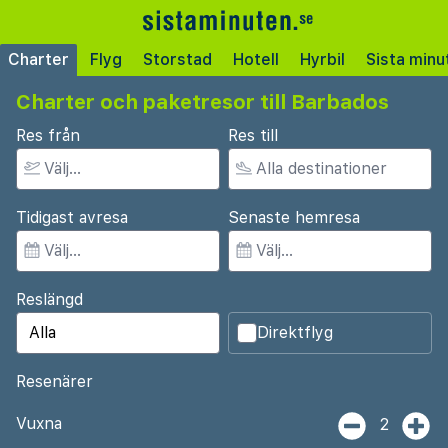
Charter
Flyg
Storstad
Hotell
Hyrbil
Sista minu
Charter och paketresor till Barbados
Res från
Res till
Tidigast avresa
Senaste hemresa
Reslängd
Direktflyg
Resenärer
Vuxna
2