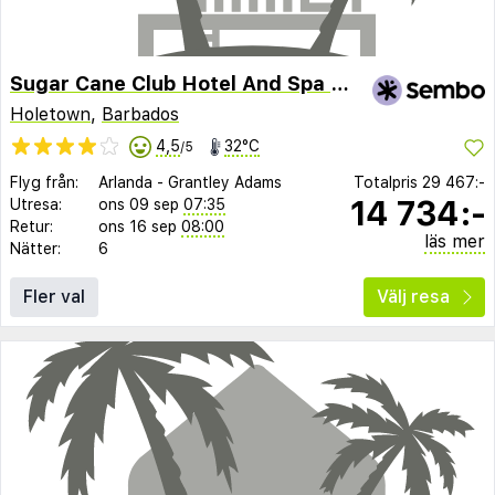
Sugar Cane Club Hotel And Spa - Adults Only
Holetown
,
Barbados
4,5
32°C
/5
Flyg från:
Arlanda
-
Grantley Adams
Totalpris
29 467:-
14 734:-
Utresa:
ons 09 sep
07:35
Retur:
ons 16 sep
08:00
läs mer
Nätter:
6
Fler val
Välj resa