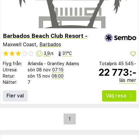
Barbados Beach Club Resort -
Maxwell Coast,
Barbados
3,9
31°C
/5
Flyg från:
Arlanda
-
Grantley Adams
Totalpris
45 545:-
22 773:-
Utresa:
sön 08 nov
07:15
Retur:
sön 15 nov
08:00
läs mer
Nätter:
7
Fler val
Välj resa
1