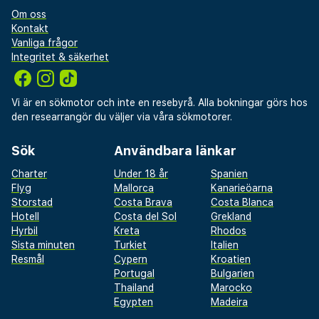
Om oss
Kontakt
Vanliga frågor
Integritet & säkerhet
Vi är en sökmotor och inte en resebyrå. Alla bokningar görs hos
den researrangör du väljer via våra sökmotorer.
Sök
Användbara länkar
Charter
Under 18 år
Spanien
Flyg
Mallorca
Kanarieöarna
Storstad
Costa Brava
Costa Blanca
Hotell
Costa del Sol
Grekland
Hyrbil
Kreta
Rhodos
Sista minuten
Turkiet
Italien
Resmål
Cypern
Kroatien
Portugal
Bulgarien
Thailand
Marocko
Egypten
Madeira