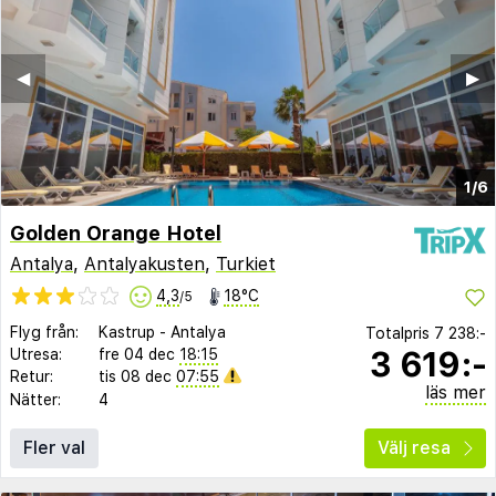
◀︎
▶︎
1/6
Golden Orange Hotel
Antalya
,
Antalyakusten
,
Turkiet
4,3
18°C
/5
Flyg från:
Kastrup
-
Antalya
Totalpris
7 238:-
3 619:-
Utresa:
fre 04 dec
18:15
Retur:
tis 08 dec
07:55
läs mer
Nätter:
4
Fler val
Välj resa