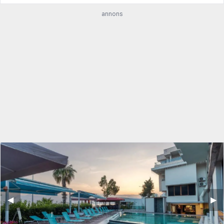
annons
◀︎
▶︎