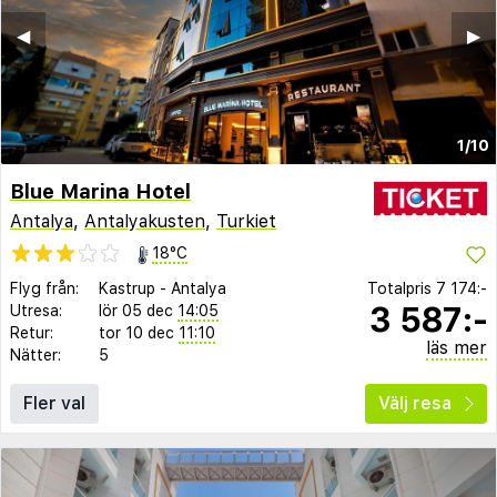
◀︎
▶︎
1/10
Blue Marina Hotel
Antalya
,
Antalyakusten
,
Turkiet
18°C
Flyg från:
Kastrup
-
Antalya
Totalpris
7 174:-
3 587:-
Utresa:
lör 05 dec
14:05
Retur:
tor 10 dec
11:10
läs mer
Nätter:
5
Fler val
Välj resa