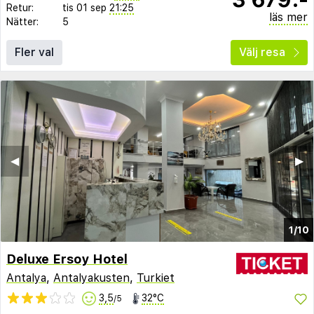
Retur:
tis 01 sep
21:25
läs mer
Nätter:
5
Fler val
Välj resa
◀︎
▶︎
1/10
Deluxe Ersoy Hotel
Antalya
,
Antalyakusten
,
Turkiet
3,5
32°C
/5