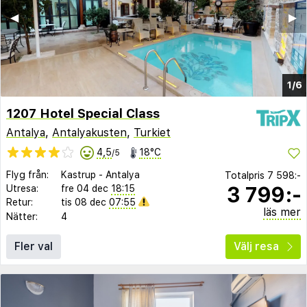
◀︎
▶︎
1/6
1207 Hotel Special Class
Antalya
,
Antalyakusten
,
Turkiet
4,5
18°C
/5
Flyg från:
Kastrup
-
Antalya
Totalpris
7 598:-
3 799:-
Utresa:
fre 04 dec
18:15
Retur:
tis 08 dec
07:55
läs mer
Nätter:
4
Fler val
Välj resa