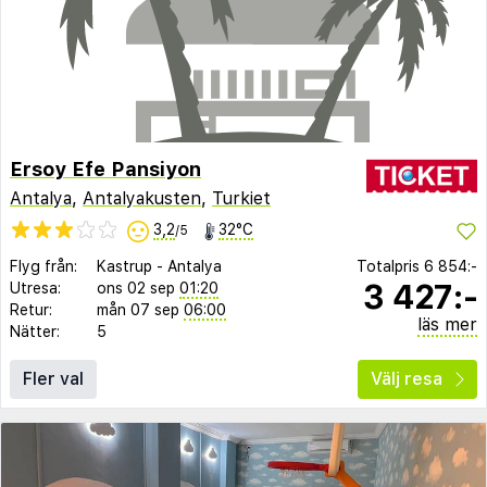
Ersoy Efe Pansiyon
Antalya
,
Antalyakusten
,
Turkiet
3,2
32°C
/5
Flyg från:
Kastrup
-
Antalya
Totalpris
6 854:-
3 427:-
Utresa:
ons 02 sep
01:20
Retur:
mån 07 sep
06:00
läs mer
Nätter:
5
Fler val
Välj resa