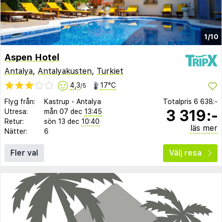
1/10
Aspen Hotel
Antalya
,
Antalyakusten
,
Turkiet
4,3
17°C
/5
Flyg från:
Kastrup
-
Antalya
Totalpris
6 638:-
3 319:-
Utresa:
mån 07 dec
13:45
Retur:
sön 13 dec
10:40
läs mer
Nätter:
6
Fler val
Välj resa