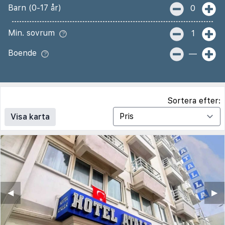
Barn (0-17 år)
0
Min. sovrum
1
Boende
—
Sortera efter:
Visa karta
◀︎
▶︎