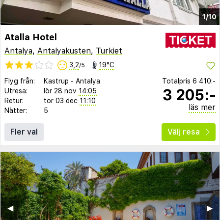
1/10
Atalla Hotel
Antalya
,
Antalyakusten
,
Turkiet
3,2
19°C
/5
Flyg från:
Kastrup
-
Antalya
Totalpris
6 410:-
3 205:-
Utresa:
lör 28 nov
14:05
Retur:
tor 03 dec
11:10
läs mer
Nätter:
5
Fler val
Välj resa
◀︎
▶︎