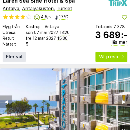
Laren Sea Side Hotel & Spa
Antalya
,
Antalyakusten
,
Turkiet
4,5
17°C
/5
Flyg från:
Kastrup
-
Antalya
Totalpris
7 378:-
3 689:-
Utresa:
sön 07 mar 2027
13:20
Retur:
fre 12 mar 2027
15:30
läs mer
Nätter:
5
Fler val
Välj resa
◀︎
▶︎