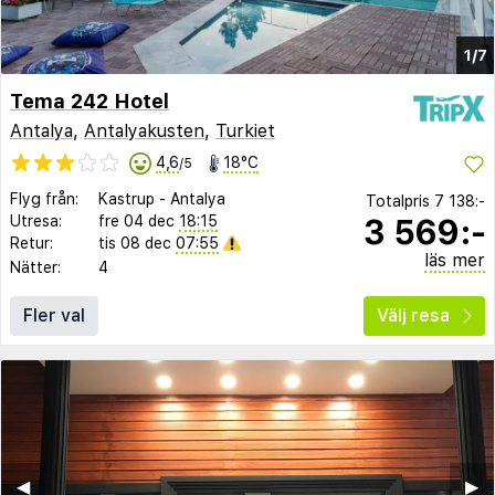
1/7
Tema 242 Hotel
Antalya
,
Antalyakusten
,
Turkiet
4,6
18°C
/5
Flyg från:
Kastrup
-
Antalya
Totalpris
7 138:-
3 569:-
Utresa:
fre 04 dec
18:15
Retur:
tis 08 dec
07:55
läs mer
Nätter:
4
Fler val
Välj resa
◀︎
▶︎