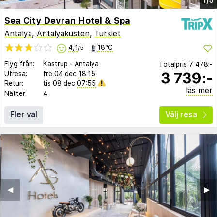
1/5
Sea City Devran Hotel & Spa
Antalya
,
Antalyakusten
,
Turkiet
4,1
18°C
/5
Flyg från:
Kastrup
-
Antalya
Totalpris
7 478:-
3 739:-
Utresa:
fre 04 dec
18:15
Retur:
tis 08 dec
07:55
läs mer
Nätter:
4
Fler val
Välj resa
◀︎
▶︎