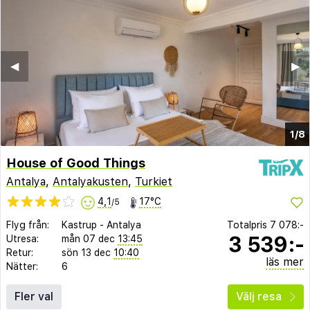
◀︎
▶︎
1/8
House of Good Things
Antalya
,
Antalyakusten
,
Turkiet
4,1
17°C
/5
Flyg från:
Kastrup
-
Antalya
Totalpris
7 078:-
3 539:-
Utresa:
mån 07 dec
13:45
Retur:
sön 13 dec
10:40
läs mer
Nätter:
6
Fler val
Välj resa