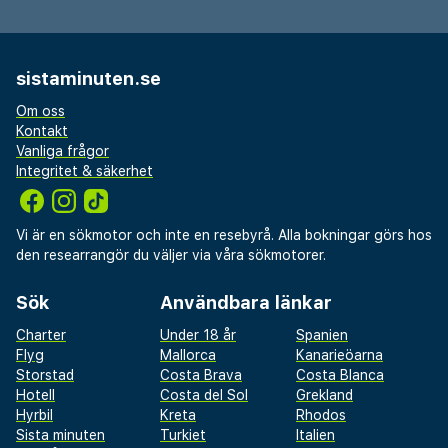
sistaminuten.se
Om oss
Kontakt
Vanliga frågor
Integritet & säkerhet
Vi är en sökmotor och inte en resebyrå. Alla bokningar görs hos
den researrangör du väljer via våra sökmotorer.
Sök
Användbara länkar
Charter
Under 18 år
Spanien
Flyg
Mallorca
Kanarieöarna
Storstad
Costa Brava
Costa Blanca
Hotell
Costa del Sol
Grekland
Hyrbil
Kreta
Rhodos
Sista minuten
Turkiet
Italien