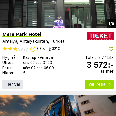
1/6
Mera Park Hotel
Antalya
,
Antalyakusten
,
Turkiet
3,3
32°C
/5
Flyg från:
Kastrup
-
Antalya
Totalpris
7 144:-
3 572:-
Utresa:
ons 02 sep
01:20
Retur:
mån 07 sep
06:00
läs mer
Nätter:
5
Fler val
Välj resa