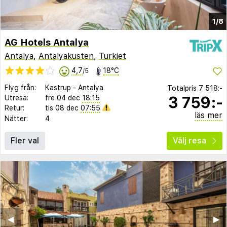
1/8
AG Hotels Antalya
Antalya
,
Antalyakusten
,
Turkiet
4,7
18°C
/5
Flyg från:
Kastrup
-
Antalya
Totalpris
7 518:-
3 759:-
Utresa:
fre 04 dec
18:15
Retur:
tis 08 dec
07:55
läs mer
Nätter:
4
Fler val
Välj resa
◀︎
▶︎