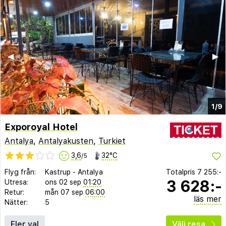
◀︎
▶︎
1/9
Exporoyal Hotel
Antalya
,
Antalyakusten
,
Turkiet
3,6
32°C
/5
Flyg från:
Kastrup
-
Antalya
Totalpris
7 255:-
3 628:-
Utresa:
ons 02 sep
01:20
Retur:
mån 07 sep
06:00
läs mer
Nätter:
5
Fler val
Välj resa