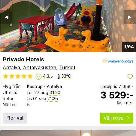
◀︎
▶︎
1/94
Privado Hotels
Antalya
,
Antalyakusten
,
Turkiet
4,3
33°C
/5
Flyg från:
Kastrup
-
Antalya
Totalpris
7 058:-
3 529:-
Utresa:
tor 27 aug
01:20
Retur:
tis 01 sep
21:25
läs mer
Nätter:
5
Fler val
Välj resa