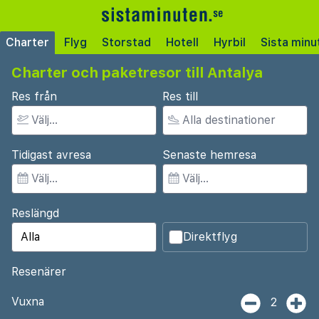
Charter
Flyg
Storstad
Hotell
Hyrbil
Sista minu
Charter och paketresor till Antalya
Res från
Res till
Tidigast avresa
Senaste hemresa
Reslängd
Direktflyg
Resenärer
Vuxna
2