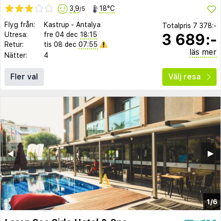
3,9
18°C
/5
Flyg från:
Kastrup
-
Antalya
Totalpris
7 378:-
3 689:-
Utresa:
fre 04 dec
18:15
Retur:
tis 08 dec
07:55
läs mer
Nätter:
4
Fler val
Välj resa
◀︎
▶︎
1/6