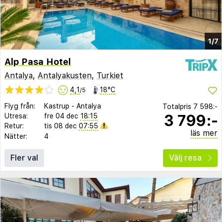
1/7
Alp Pasa Hotel
Antalya
,
Antalyakusten
,
Turkiet
4,1
18°C
/5
Flyg från:
Kastrup
-
Antalya
Totalpris
7 598:-
3 799:-
Utresa:
fre 04 dec
18:15
Retur:
tis 08 dec
07:55
läs mer
Nätter:
4
Fler val
Välj resa