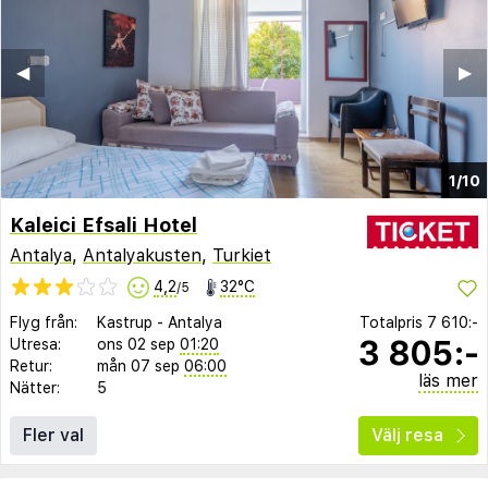
◀︎
▶︎
1/10
Kaleici Efsali Hotel
Antalya
,
Antalyakusten
,
Turkiet
4,2
32°C
/5
Flyg från:
Kastrup
-
Antalya
Totalpris
7 610:-
3 805:-
Utresa:
ons 02 sep
01:20
Retur:
mån 07 sep
06:00
läs mer
Nätter:
5
Fler val
Välj resa