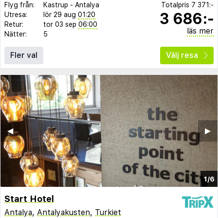
Flyg från:
Kastrup
-
Antalya
Totalpris
7 371:-
3 686:-
Utresa:
lör 29 aug
01:20
Retur:
tor 03 sep
06:00
läs mer
Nätter:
5
Fler val
Välj resa
◀︎
▶︎
1/6
Start Hotel
Antalya
,
Antalyakusten
,
Turkiet