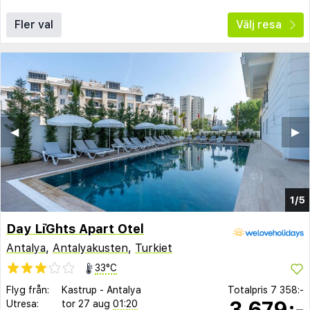
Fler val
Välj resa
◀︎
▶︎
1/5
Day Li̇Ghts Apart Otel
Antalya
,
Antalyakusten
,
Turkiet
33°C
Flyg från:
Kastrup
-
Antalya
Totalpris
7 358:-
3 679:-
Utresa:
tor 27 aug
01:20