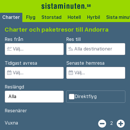
Charter
Flyg
Storstad
Hotell
Hyrbil
Sista minu
Charter och paketresor till Andorra
Res från
Res till
Tidigast avresa
Senaste hemresa
Reslängd
Direktflyg
Resenärer
Vuxna
2