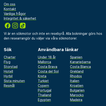
Om oss
Kontakt
Vanliga frågor
Integritet & säkerhet
Vi är en sökmotor och inte en resebyrå. Alla bokningar görs hos
den researrangör du väljer via våra sökmotorer.
Sök
Användbara länkar
Charter
Under 18 år
Spanien
Flyg
Mallorca
Kanarieöarna
Storstad
Costa Brava
Costa Blanca
Hotell
Costa del Sol
Grekland
Hyrbil
Kreta
Rhodos
Sista minuten
Turkiet
Italien
Resmål
Cypern
Kroatien
Portugal
Bulgarien
Thailand
Marocko
Egypten
Madeira