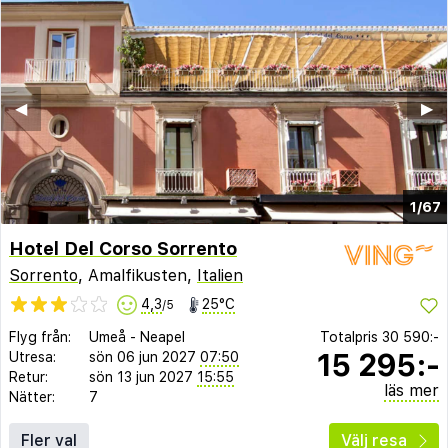
◀︎
▶︎
1/67
Hotel Del Corso Sorrento
Sorrento
, Amalfikusten,
Italien
4,3
25°C
/5
Flyg från:
Umeå
-
Neapel
Totalpris
30 590:-
15 295:-
Utresa:
sön 06 jun 2027
07:50
Retur:
sön 13 jun 2027
15:55
läs mer
Nätter:
7
Fler val
Välj resa