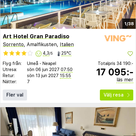
1/38
Art Hotel Gran Paradiso
Sorrento
, Amalfikusten,
Italien
4,3
25°C
/5
Flyg från:
Umeå
-
Neapel
Totalpris
34 190:-
17 095:-
Utresa:
sön 06 jun 2027
07:50
Retur:
sön 13 jun 2027
15:55
läs mer
Nätter:
7
Fler val
Välj resa