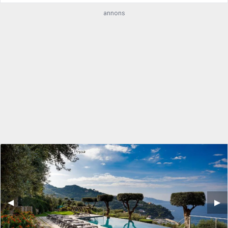
annons
◀︎
▶︎