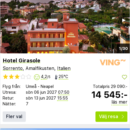
◀︎
▶︎
1/30
Hotel Girasole
Sorrento
, Amalfikusten,
Italien
4,2
25°C
/5
Flyg från:
Umeå
-
Neapel
Totalpris
29 090:-
14 545:-
Utresa:
sön 06 jun 2027
07:50
Retur:
sön 13 jun 2027
15:55
läs mer
Nätter:
7
Fler val
Välj resa