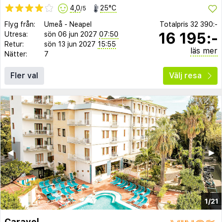
4,0
25°C
/5
Flyg från:
Umeå
-
Neapel
Totalpris
32 390:-
16 195:-
Utresa:
sön 06 jun 2027
07:50
Retur:
sön 13 jun 2027
15:55
läs mer
Nätter:
7
Fler val
Välj resa
◀︎
▶︎
1/21
Caravel