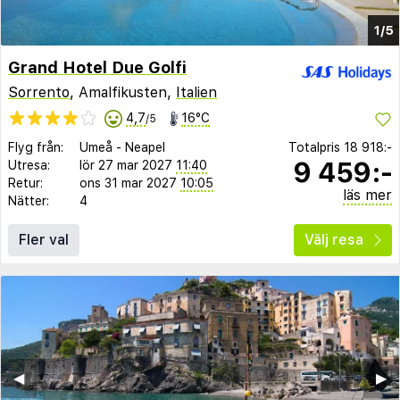
1/5
Grand Hotel Due Golfi
Sorrento
, Amalfikusten,
Italien
4,7
16°C
/5
Flyg från:
Umeå
-
Neapel
Totalpris
18 918:-
9 459:-
Utresa:
lör 27 mar 2027
11:40
Retur:
ons 31 mar 2027
10:05
läs mer
Nätter:
4
Fler val
Välj resa
◀︎
▶︎