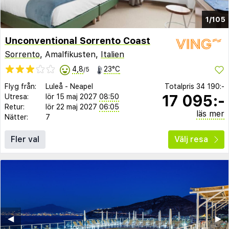
1/105
Unconventional Sorrento Coast
Sorrento
, Amalfikusten,
Italien
4,8
23°C
/5
Flyg från:
Luleå
-
Neapel
Totalpris
34 190:-
17 095:-
Utresa:
lör 15 maj 2027
08:50
Retur:
lör 22 maj 2027
06:05
läs mer
Nätter:
7
Fler val
Välj resa
◀︎
▶︎