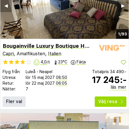
◀︎
▶︎
1/93
Bougainville Luxury Boutique Hotel
Capri
, Amalfikusten,
Italien
4,0
23°C
Färja
/5
Flyg från:
Luleå
-
Neapel
Totalpris
34 490:-
17 245:-
Utresa:
lör 15 maj 2027
08:50
Retur:
lör 22 maj 2027
06:05
läs mer
Nätter:
7
Fler val
Välj resa