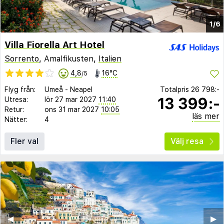
1/6
Villa Fiorella Art Hotel
Sorrento
, Amalfikusten,
Italien
4,8
16°C
/5
Flyg från:
Umeå
-
Neapel
Totalpris
26 798:-
13 399:-
Utresa:
lör 27 mar 2027
11:40
Retur:
ons 31 mar 2027
10:05
läs mer
Nätter:
4
Fler val
Välj resa
◀︎
▶︎