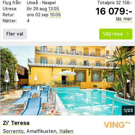
Flyg från:
Umeå
-
Neapel
Totalpris
32 158:-
16 079:-
Utresa:
lör 29 aug
13:05
Retur:
ons 02 sep
10:05
läs mer
Nätter:
4
Fler val
Välj resa
◀︎
▶︎
1/23
Zi' Teresa
Sorrento
, Amalfikusten,
Italien