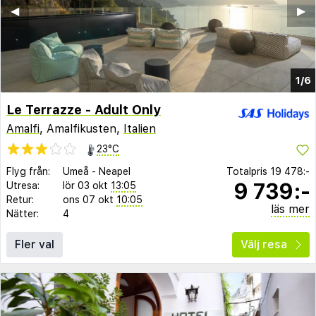
◀︎
▶︎
1/6
Le Terrazze - Adult Only
Amalfi
, Amalfikusten,
Italien
23°C
Flyg från:
Umeå
-
Neapel
Totalpris
19 478:-
9 739:-
Utresa:
lör 03 okt
13:05
Retur:
ons 07 okt
10:05
läs mer
Nätter:
4
Fler val
Välj resa