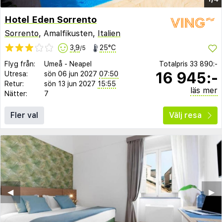
Hotel Eden Sorrento
Sorrento
, Amalfikusten,
Italien
3,9
25°C
/5
Flyg från:
Umeå
-
Neapel
Totalpris
33 890:-
16 945:-
Utresa:
sön 06 jun 2027
07:50
Retur:
sön 13 jun 2027
15:55
läs mer
Nätter:
7
Fler val
Välj resa
◀︎
▶︎