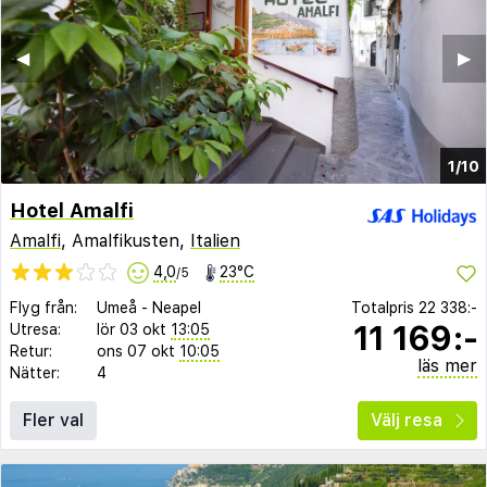
◀︎
▶︎
1/10
Hotel Amalfi
Amalfi
, Amalfikusten,
Italien
4,0
23°C
/5
Flyg från:
Umeå
-
Neapel
Totalpris
22 338:-
11 169:-
Utresa:
lör 03 okt
13:05
Retur:
ons 07 okt
10:05
läs mer
Nätter:
4
Fler val
Välj resa