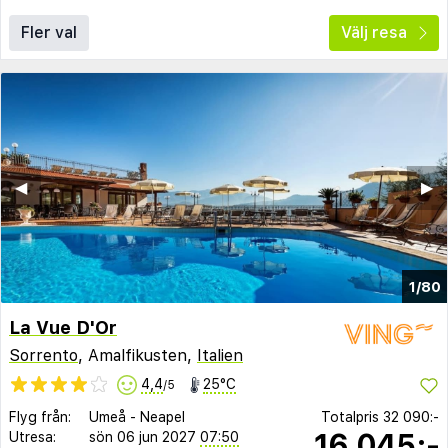
Fler val
Välj resa
◀︎
▶︎
1/80
La Vue D'Or
Sorrento
, Amalfikusten,
Italien
4,4
25°C
/5
Flyg från:
Umeå
-
Neapel
Totalpris
32 090:-
16 045:-
Utresa:
sön 06 jun 2027
07:50