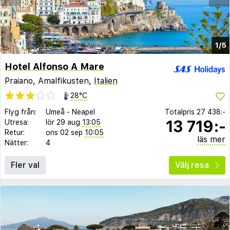
1/5
Hotel Alfonso A Mare
Praiano, Amalfikusten,
Italien
28°C
Flyg från:
Umeå
-
Neapel
Totalpris
27 438:-
13 719:-
Utresa:
lör 29 aug
13:05
Retur:
ons 02 sep
10:05
läs mer
Nätter:
4
Fler val
Välj resa