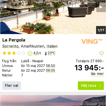
◀︎
▶︎
1/17
La Pergola
Sorrento
, Amalfikusten,
Italien
4,0
23°C
/5
Flyg från:
Luleå
-
Neapel
Totalpris
27 890:-
13 945:-
Utresa:
lör 15 maj 2027
08:50
Retur:
lör 22 maj 2027
06:05
läs mer
Nätter:
7
Fler val
Välj resa