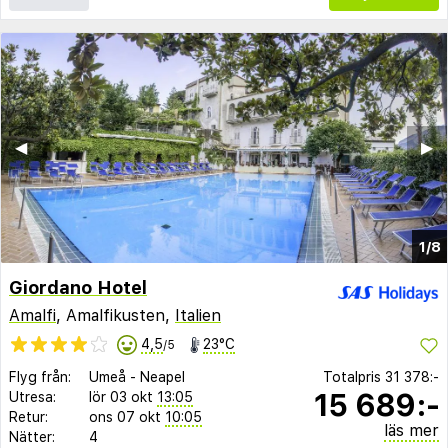
◀︎
▶︎
1/8
Giordano Hotel
Amalfi
, Amalfikusten,
Italien
4,5
23°C
/5
Flyg från:
Umeå
-
Neapel
Totalpris
31 378:-
15 689:-
Utresa:
lör 03 okt
13:05
Retur:
ons 07 okt
10:05
läs mer
Nätter:
4