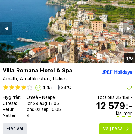
◀︎
▶︎
1/6
Villa Romana Hotel & Spa
Amalfi
, Amalfikusten,
Italien
4,4
28°C
/5
Flyg från:
Umeå
-
Neapel
Totalpris
25 158:-
12 579:-
Utresa:
lör 29 aug
13:05
Retur:
ons 02 sep
10:05
läs mer
Nätter:
4
Fler val
Välj resa