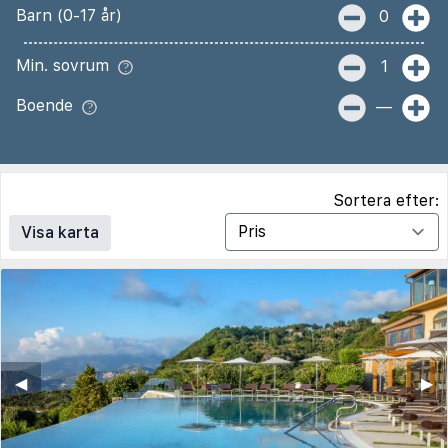
Barn (0-17 år)
0
Min. sovrum
1
Boende
—
Sortera efter:
Visa karta
◀︎
▶︎