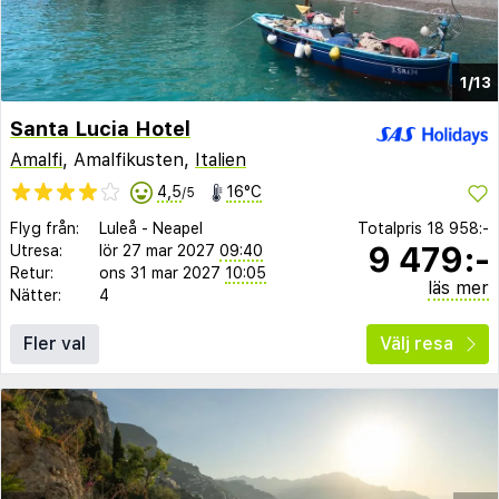
1/13
Santa Lucia Hotel
Amalfi
, Amalfikusten,
Italien
4,5
16°C
/5
Flyg från:
Luleå
-
Neapel
Totalpris
18 958:-
9 479:-
Utresa:
lör 27 mar 2027
09:40
Retur:
ons 31 mar 2027
10:05
läs mer
Nätter:
4
Fler val
Välj resa