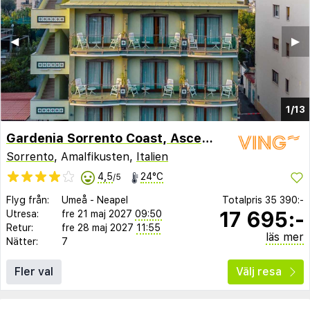
◀︎
▶︎
1/13
Gardenia Sorrento Coast, Ascend Hotel Collection
Sorrento
, Amalfikusten,
Italien
4,5
24°C
/5
Flyg från:
Umeå
-
Neapel
Totalpris
35 390:-
17 695:-
Utresa:
fre 21 maj 2027
09:50
Retur:
fre 28 maj 2027
11:55
läs mer
Nätter:
7
Fler val
Välj resa