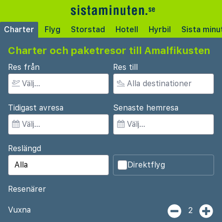
Charter
Flyg
Storstad
Hotell
Hyrbil
Sista minu
Charter och paketresor till Amalfikusten
Res från
Res till
Tidigast avresa
Senaste hemresa
Reslängd
Direktflyg
Resenärer
Vuxna
2