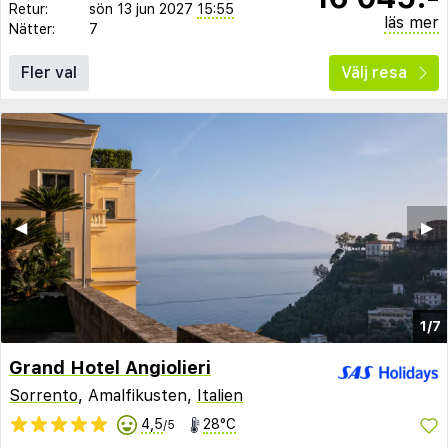
Retur:
sön 13 jun 2027
15:55
läs mer
Nätter:
7
Fler val
Välj resa
◀︎
▶︎
1/7
Grand Hotel Angiolieri
Sorrento
, Amalfikusten,
Italien
4,5
28°C
/5