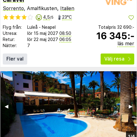
Sorrento
, Amalfikusten,
Italien
4,5
23°C
/5
Flyg från:
Luleå
-
Neapel
Totalpris
32 690:-
16 345:-
Utresa:
lör 15 maj 2027
08:50
Retur:
lör 22 maj 2027
06:05
läs mer
Nätter:
7
Fler val
Välj resa
◀︎
▶︎
1/4