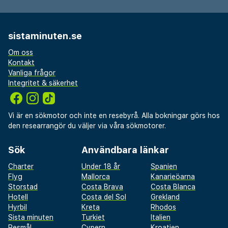
sistaminuten.se
Om oss
Kontakt
Vanliga frågor
Integritet & säkerhet
Vi är en sökmotor och inte en resebyrå. Alla bokningar görs hos
den researrangör du väljer via våra sökmotorer.
Sök
Användbara länkar
Charter
Under 18 år
Spanien
Flyg
Mallorca
Kanarieöarna
Storstad
Costa Brava
Costa Blanca
Hotell
Costa del Sol
Grekland
Hyrbil
Kreta
Rhodos
Sista minuten
Turkiet
Italien
Resmål
Cypern
Kroatien