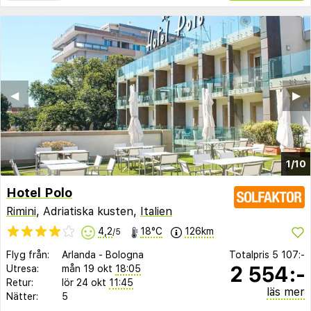
◀︎
▶︎
1/10
Hotel Polo
Rimini
, Adriatiska kusten,
Italien
4,2
18°C
126km
/5
Flyg från:
Arlanda
-
Bologna
Totalpris
5 107:-
2 554:-
Utresa:
mån 19 okt
18:05
Retur:
lör 24 okt
11:45
läs mer
Nätter:
5