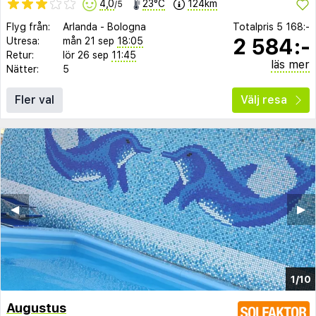
4,0
23°C
124km
/5
Flyg från:
Arlanda
-
Bologna
Totalpris
5 168:-
2 584:-
Utresa:
mån 21 sep
18:05
Retur:
lör 26 sep
11:45
läs mer
Nätter:
5
Fler val
Välj resa
◀︎
▶︎
1/10
Augustus