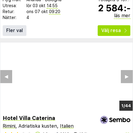
2 584:-
Utresa:
lör 03 okt
14:55
Retur:
ons 07 okt
09:20
läs mer
Nätter:
4
Fler val
Välj resa
◀︎
▶︎
1/36
Hotel Villa Caterina
Rimini
, Adriatiska kusten,
Italien