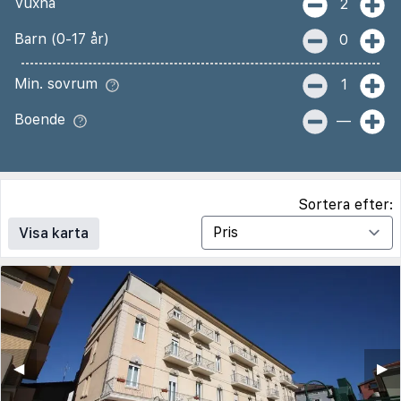
Vuxna
2
Barn (0-17 år)
0
Min. sovrum
1
Boende
—
Sortera efter:
Visa karta
◀︎
▶︎