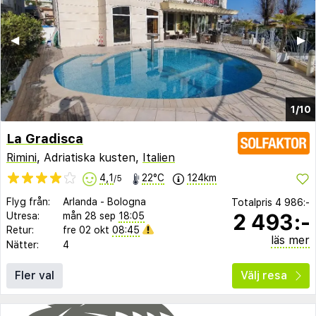
◀︎
▶︎
1/10
La Gradisca
Rimini
, Adriatiska kusten,
Italien
4,1
22°C
124km
/5
Flyg från:
Arlanda
-
Bologna
Totalpris
4 986:-
2 493:-
Utresa:
mån 28 sep
18:05
Retur:
fre 02 okt
08:45
läs mer
Nätter:
4
Fler val
Välj resa