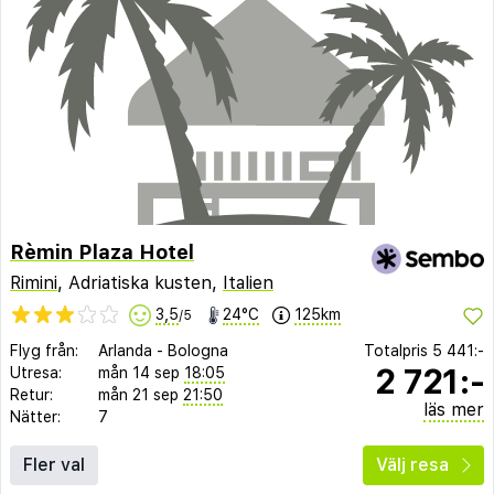
Rèmin Plaza Hotel
Rimini
, Adriatiska kusten,
Italien
3,5
24°C
125km
/5
Flyg från:
Arlanda
-
Bologna
Totalpris
5 441:-
2 721:-
Utresa:
mån 14 sep
18:05
Retur:
mån 21 sep
21:50
läs mer
Nätter:
7
Fler val
Välj resa