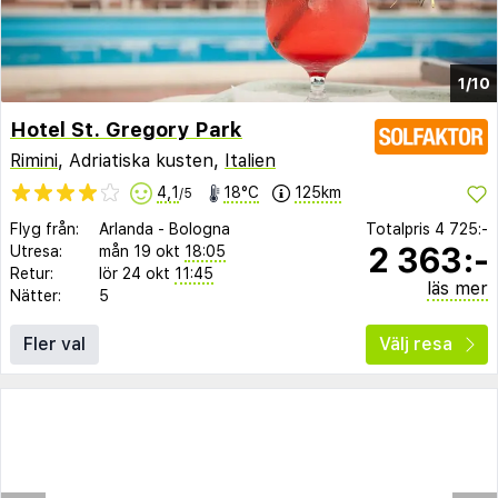
1/10
Hotel St. Gregory Park
Rimini
, Adriatiska kusten,
Italien
4,1
18°C
125km
/5
Flyg från:
Arlanda
-
Bologna
Totalpris
4 725:-
2 363:-
Utresa:
mån 19 okt
18:05
Retur:
lör 24 okt
11:45
läs mer
Nätter:
5
Fler val
Välj resa