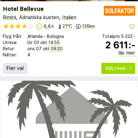
Hotel Bellevue
Rimini
, Adriatiska kusten,
Italien
4,4
21°C
126km
/5
Flyg från:
Arlanda
-
Bologna
Totalpris
5 222:-
2 611:-
Utresa:
lör 03 okt
14:55
Retur:
ons 07 okt
09:20
läs mer
Nätter:
4
Fler val
Välj resa