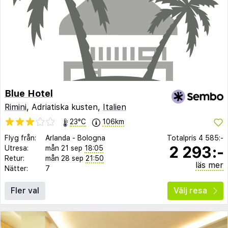
Blue Hotel
Rimini
, Adriatiska kusten,
Italien
23°C
106km
Flyg från:
Arlanda
-
Bologna
Totalpris
4 585:-
2 293:-
Utresa:
mån 21 sep
18:05
Retur:
mån 28 sep
21:50
läs mer
Nätter:
7
Fler val
Välj resa