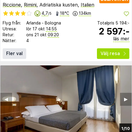
Riccione
,
Rimini
, Adriatiska kusten,
Italien
4,7
18°C
134km
/5
Flyg från:
Arlanda
-
Bologna
Totalpris
5 194:-
2 597:-
Utresa:
lör 17 okt
14:55
Retur:
ons 21 okt
09:20
läs mer
Nätter:
4
Fler val
Välj resa
◀︎
▶︎
1/10