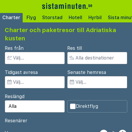
Charter
Flyg
Storstad
Hotell
Hyrbil
Sista minu
Charter och paketresor till Adriatiska
kusten
Res från
Res till
Tidigast avresa
Senaste hemresa
Reslängd
Direktflyg
Resenärer