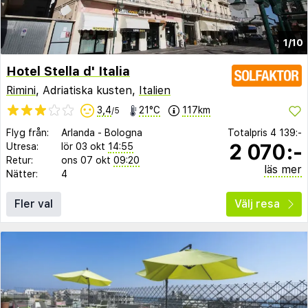
1/10
Hotel Stella d' Italia
Rimini
, Adriatiska kusten,
Italien
3,4
21°C
117km
/5
Flyg från:
Arlanda
-
Bologna
Totalpris
4 139:-
2 070:-
Utresa:
lör 03 okt
14:55
Retur:
ons 07 okt
09:20
läs mer
Nätter:
4
Fler val
Välj resa