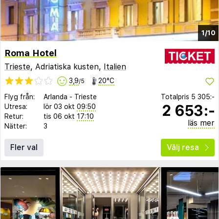
1/10
Roma Hotel
Trieste
, Adriatiska kusten,
Italien
3,9
20°C
/5
Flyg från:
Arlanda
-
Trieste
Totalpris
5 305:-
2 653:-
Utresa:
lör 03 okt
09:50
Retur:
tis 06 okt
17:10
läs mer
Nätter:
3
Fler val
Välj resa