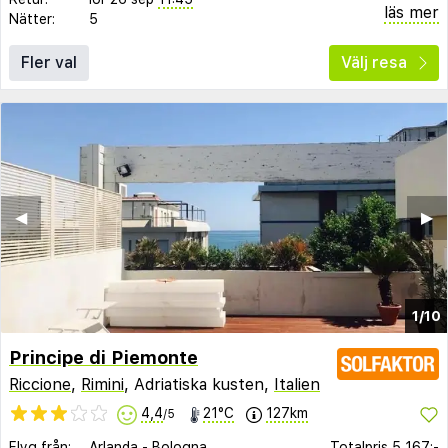
läs mer
Nätter:
5
Fler val
Välj resa
◀︎
▶︎
1/10
Principe di Piemonte
Riccione
,
Rimini
, Adriatiska kusten,
Italien
4,4
21°C
127km
/5
Flyg från:
Arlanda
-
Bologna
Totalpris
5 167:-