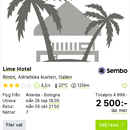
Lime Hotel
Rimini
, Adriatiska kusten,
Italien
4,2
22°C
125km
/5
Flyg från:
Arlanda
-
Bologna
Totalpris
4 999:-
2 500:-
Utresa:
mån 28 sep
18:05
Retur:
mån 05 okt
21:50
läs mer
Nätter:
7
Fler val
Välj resa