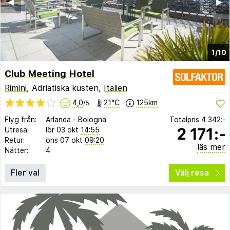
◀︎
▶︎
1/10
Club Meeting Hotel
Rimini
, Adriatiska kusten,
Italien
4,0
21°C
125km
/5
Flyg från:
Arlanda
-
Bologna
Totalpris
4 342:-
2 171:-
Utresa:
lör 03 okt
14:55
Retur:
ons 07 okt
09:20
läs mer
Nätter:
4
Fler val
Välj resa