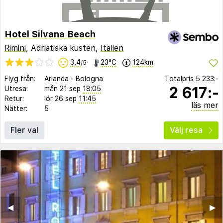
Hotel Silvana Beach
Rimini
, Adriatiska kusten,
Italien
3,4
23°C
124km
/5
Flyg från:
Arlanda
-
Bologna
Totalpris
5 233:-
2 617:-
Utresa:
mån 21 sep
18:05
Retur:
lör 26 sep
11:45
läs mer
Nätter:
5
Fler val
Välj resa
◀︎
▶︎