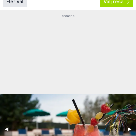
Fler val
Välj resa
annons
◀︎
▶︎