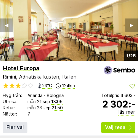
◀︎
▶︎
1/25
Hotel Europa
Rimini
, Adriatiska kusten,
Italien
23°C
124km
Flyg från:
Arlanda
-
Bologna
Totalpris
4 603:-
2 302:-
Utresa:
mån 21 sep
18:05
Retur:
mån 28 sep
21:50
läs mer
Nätter:
7
Fler val
Välj resa