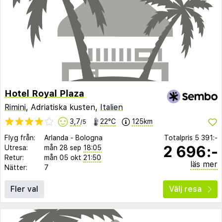
Hotel Royal Plaza
Rimini
, Adriatiska kusten,
Italien
3,7
22°C
125km
/5
Flyg från:
Arlanda
-
Bologna
Totalpris
5 391:-
2 696:-
Utresa:
mån 28 sep
18:05
Retur:
mån 05 okt
21:50
läs mer
Nätter:
7
Fler val
Välj resa