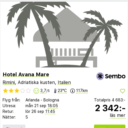
Hotel Avana Mare
Rimini
, Adriatiska kusten,
Italien
3,7
23°C
117km
/5
Flyg från:
Arlanda
-
Bologna
Totalpris
4 683:-
2 342:-
Utresa:
mån 21 sep
18:05
Retur:
lör 26 sep
11:45
läs mer
Nätter:
5