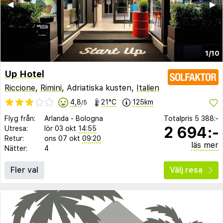
◀︎
▶︎
1/10
Up Hotel
Riccione
,
Rimini
, Adriatiska kusten,
Italien
4,8
21°C
125km
/5
Flyg från:
Arlanda
-
Bologna
Totalpris
5 388:-
2 694:-
Utresa:
lör 03 okt
14:55
Retur:
ons 07 okt
09:20
läs mer
Nätter:
4
Fler val
Välj resa