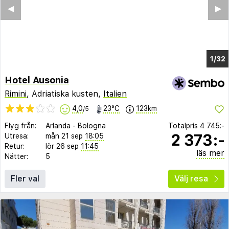
◀︎
▶︎
1/24
Hotel Ausonia
Rimini
, Adriatiska kusten,
Italien
4,0
23°C
123km
/5
Flyg från:
Arlanda
-
Bologna
Totalpris
4 745:-
2 373:-
Utresa:
mån 21 sep
18:05
Retur:
lör 26 sep
11:45
läs mer
Nätter:
5
Fler val
Välj resa