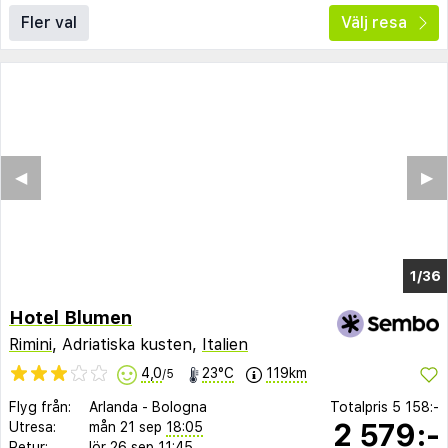
Fler val
Välj resa
◀︎
▶︎
1/29
Hotel Blumen
Rimini
, Adriatiska kusten,
Italien
4,0
23°C
119km
/5
Flyg från:
Arlanda
-
Bologna
Totalpris
5 158:-
2 579:-
Utresa:
mån 21 sep
18:05
Retur:
lör 26 sep
11:45