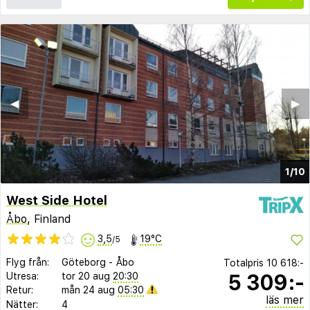
◀︎
▶︎
1/10
West Side Hotel
Åbo
, Finland
3,5
19°C
/5
Flyg från:
Göteborg
-
Åbo
Totalpris
10 618:-
5 309:-
Utresa:
tor 20 aug
20:30
Retur:
mån 24 aug
05:30
läs mer
Nätter:
4