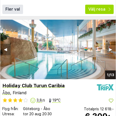
Fler val
Välj resa
◀︎
▶︎
1/13
Holiday Club Turun Caribia
Åbo
, Finland
3,8
19°C
/5
Flyg från:
Göteborg
-
Åbo
Totalpris
12 618:-
Utresa:
tor 20 aug
20:30