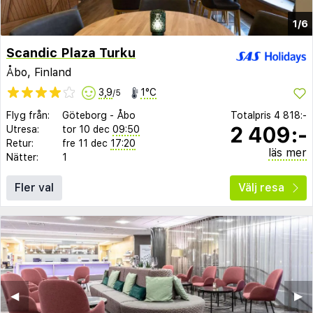
1/6
Scandic Plaza Turku
Åbo, Finland
3,9
1°C
/5
Flyg från:
Göteborg
-
Åbo
Totalpris
4 818:-
2 409:-
Utresa:
tor 10 dec
09:50
Retur:
fre 11 dec
17:20
läs mer
Nätter:
1
Fler val
Välj resa
◀︎
▶︎