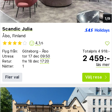
1/9
Scandic Julia
Åbo, Finland
4,1
/5
Flyg från:
Göteborg
-
Åbo
Totalpris
4 918:-
2 459:-
Utresa:
tor 17 dec
09:50
Retur:
fre 18 dec
17:20
läs mer
Nätter:
1
Fler val
Välj resa