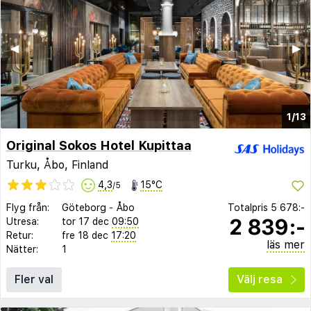
◀︎
▶︎
1/13
Original Sokos Hotel Kupittaa
Turku, Åbo, Finland
4,3
15°C
/5
Flyg från:
Göteborg
-
Åbo
Totalpris
5 678:-
2 839:-
Utresa:
tor 17 dec
09:50
Retur:
fre 18 dec
17:20
läs mer
Nätter:
1
Fler val
Välj resa