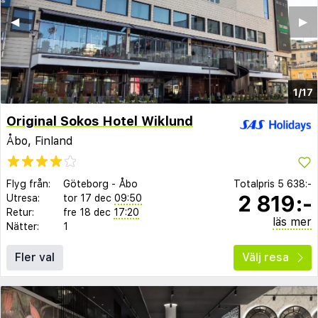
◀︎
▶︎
1/17
Original Sokos Hotel Wiklund
Åbo, Finland
Flyg från:
Göteborg
-
Åbo
Totalpris
5 638:-
2 819:-
Utresa:
tor 17 dec
09:50
Retur:
fre 18 dec
17:20
läs mer
Nätter:
1
Fler val
Välj resa