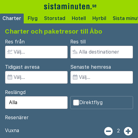
Charter
Flyg
Storstad
Hotell
Hyrbil
Sista minu
Charter och paketresor till Åbo
Res från
Res till
Tidigast avresa
Senaste hemresa
Reslängd
Direktflyg
Resenärer
Vuxna
2