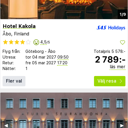
1/9
Hotel Kakola
Åbo, Finland
4,5
/5
Flyg från:
Göteborg
-
Åbo
Totalpris
5 578:-
2 789:-
Utresa:
tor 04 mar 2027
09:50
Retur:
fre 05 mar 2027
17:20
läs mer
Nätter:
1
Fler val
Välj resa
◀︎
▶︎