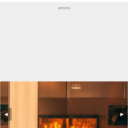
annons
◀︎
▶︎