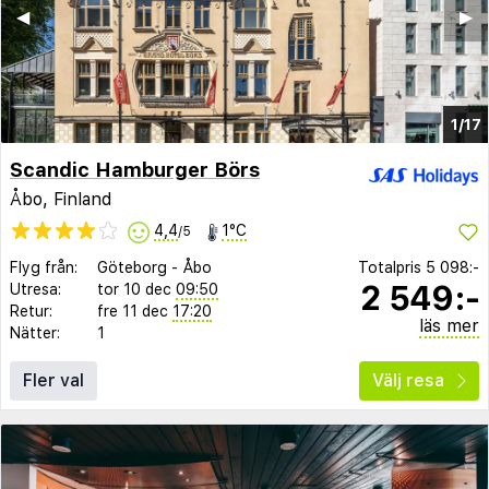
◀︎
▶︎
1/17
Scandic Hamburger Börs
Åbo, Finland
4,4
1°C
/5
Flyg från:
Göteborg
-
Åbo
Totalpris
5 098:-
2 549:-
Utresa:
tor 10 dec
09:50
Retur:
fre 11 dec
17:20
läs mer
Nätter:
1
Fler val
Välj resa