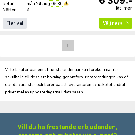
6 309:-
Retur:
mån 24 aug
05:30
läs mer
Nätter:
4
Fler val
Välj resa
1
Vi förbihåller oss om att prisförändringar kan förekomma från
söktillfälle till dess att bokning genomförs. Prisförändringen kan då
och då vara stor och beror på att leverantören av paketet ändrat
priset mellan uppdateringarna i databasen.
Vill du ha frestande erbjudanden,