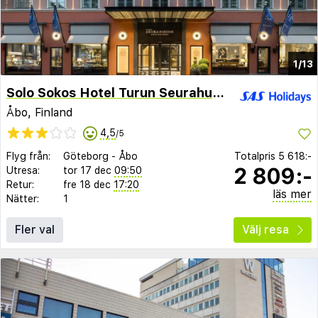
1/13
Solo Sokos Hotel Turun Seurahuone
Åbo, Finland
4,5
/5
Flyg från:
Göteborg
-
Åbo
Totalpris
5 618:-
2 809:-
Utresa:
tor 17 dec
09:50
Retur:
fre 18 dec
17:20
läs mer
Nätter:
1
Fler val
Välj resa