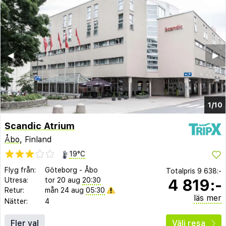
◀︎
▶︎
1/10
Scandic Atrium
Åbo
, Finland
19°C
Flyg från:
Göteborg
-
Åbo
Totalpris
9 638:-
4 819:-
Utresa:
tor 20 aug
20:30
Retur:
mån 24 aug
05:30
läs mer
Nätter:
4
Fler val
Välj resa