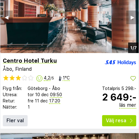
◀︎
▶︎
1/7
Centro Hotel Turku
Åbo, Finland
4,2
1°C
/5
Flyg från:
Göteborg
-
Åbo
Totalpris
5 298:-
2 649:-
Utresa:
tor 10 dec
09:50
Retur:
fre 11 dec
17:20
läs mer
Nätter:
1
Fler val
Välj resa