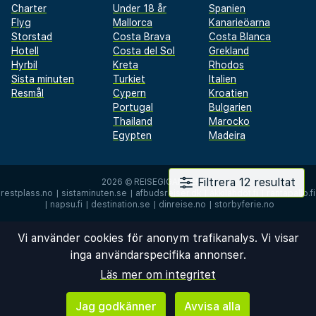
Charter
Under 18 år
Spanien
Flyg
Mallorca
Kanarieöarna
Storstad
Costa Brava
Costa Blanca
Hotell
Costa del Sol
Grekland
Hyrbil
Kreta
Rhodos
Sista minuten
Turkiet
Italien
Resmål
Cypern
Kroatien
Portugal
Bulgarien
Thailand
Marocko
Egypten
Madeira
Filtrera 12 resultat
2026 ©
REISEGIGANTEN AS
restplass.no
|
sistaminuten.se
|
afbudsrejser.dk
|
äkkilähdöt.fi
|
rantapallo.fi
|
napsu.fi
|
destination.se
|
dinreise.no
|
storbyferie.no
Vi använder cookies för anonym trafikanalys. Vi visar
inga användarspecifika annonser.
Läs mer om integritet
Jag godkänner
Avvisa alla