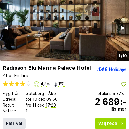
◀︎
▶︎
1/10
Radisson Blu Marina Palace Hotel
Åbo, Finland
4,3
1°C
/5
Flyg från:
Göteborg
-
Åbo
Totalpris
5 378:-
2 689:-
Utresa:
tor 10 dec
09:50
Retur:
fre 11 dec
17:20
läs mer
Nätter:
1
Fler val
Välj resa