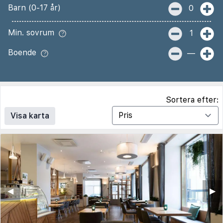
Barn (0-17 år)
0
Min. sovrum
1
Boende
—
Sortera efter:
Visa karta
◀︎
▶︎