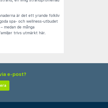
 strand, en livlig strandpromenad
aderna är det ett yrande folkliv
 goda spa- och wellness-utbudet
äng – medan de många
miljer trivs utmärkt här.
via e-post?