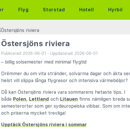
er
Flyg
Storstad
Hotell
Hyrbil
Östersjöns riviera
Publicerad: 2026-06-01 - Uppdaterad: 2026-06-01
– billig solsemester med minimal flygtid
Drömmer du om vita stränder, solvarma dagar och äkta se
helst vill slippa långa flygresor och intensiva värmeböljor?
Då kan Östersjöns riviera vara sommarens hetaste tips. I
både
Polen
,
Lettland
och
Litauen
finns nämligen breda s
semesterorter som ger sydeuropeiska vibbar. Som om inte 
och priserna mycket trevliga!
Upptäck Östersjöns riviera i sommar