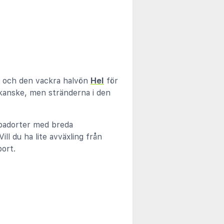
– och den vackra halvön
Hel
för
 kanske, men stränderna i den
å badorter med breda
ll du ha lite avväxling från
bort.