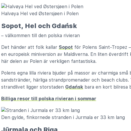
Halvøya Hel ved Østersjøen i Polen
Sopot, Hel och Gdańsk
– välkommen till den polska rivieran
Det händer att folk kallar
Sopot
för Polens Saint-Tropez 
en europeisk miniversion av Maldiverna. En liten överdrift
här delen av Polen är verkligen fantastiska.
Polens egna lilla riviera bjuder på massor av charmiga sm
sandstränder, härliga strandpromenader och beach clubs. Vi
strandlivet ligger storstaden
Gdańsk
bara en kort bilresa 
Billiga resor till polska rivieran i sommar
Den gylde, finkornede stranden i Jurmala er 33 km lang
Jūrmala och Riga