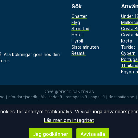
Sök
Använ
Charter
Under 18
Flyg
Mallorc
Storstad
Costa B
Hotell
Costa de
Hyrbil
Kreta
Sista minuten
Turkiet
Resmål
Cypern
å. Alla bokningar görs hos den
Portuga
orer.
Thailan
Egypten
2026 ©
REISEGIGANTEN AS
.se
|
afbudsrejser.dk
|
äkkilähdöt.fi
|
rantapallo.fi
|
napsu.fi
|
destination.se
|
ookies för anonym trafikanalys. Vi visar inga användarspeci
Läs mer om integritet
Jag godkänner
Avvisa alla