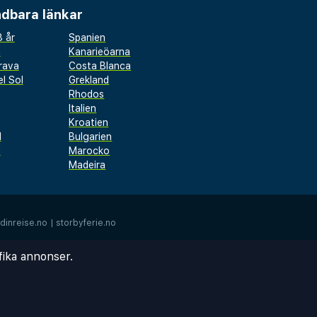
dbara länkar
 år
Spanien
a
Kanarieöarna
rava
Costa Blanca
l Sol
Grekland
Rhodos
Italien
Kroatien
l
Bulgarien
d
Marocko
Madeira
dinreise.no
|
storbyferie.no
fika annonser.