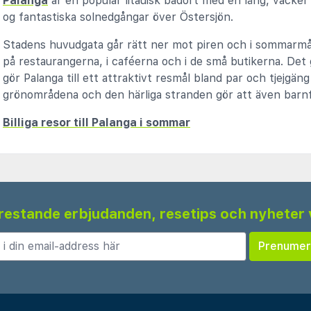
Palanga
är en populär litauisk badort med en lång, vacker
og fantastiska solnedgångar över Östersjön.
Stadens huvudgata går rätt ner mot piren och i sommarmån
på restaurangerna, i caféerna och i de små butikerna. Det
gör Palanga till ett attraktivt resmål bland par och tjejg
grönområdena och den härliga stranden gör att även barnfa
Billiga resor till Palanga i sommar
 frestande erbjudanden, resetips och nyheter 