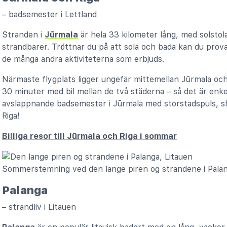
– badsemester i Lettland
Stranden i
Jūrmala
är hela 33 kilometer lång, med solstola
strandbarer. Tröttnar du på att sola och bada kan du prova
de många andra aktiviteterna som erbjuds.
Närmaste flygplats ligger ungefär mittemellan Jūrmala o
30 minuter med bil mellan de två städerna – så det är enk
avslappnande badsemester i Jūrmala med storstadspuls, sh
Riga!
Billiga resor till Jūrmala och Riga i sommar
Sommerstemning ved den lange piren og strandene i Pala
Palanga
– strandliv i Litauen