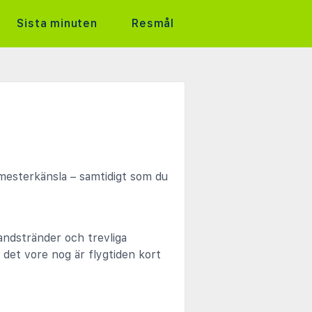
Sista minuten
Resmål
mesterkänsla – samtidigt som du
andstränder och trevliga
det vore nog är flygtiden kort