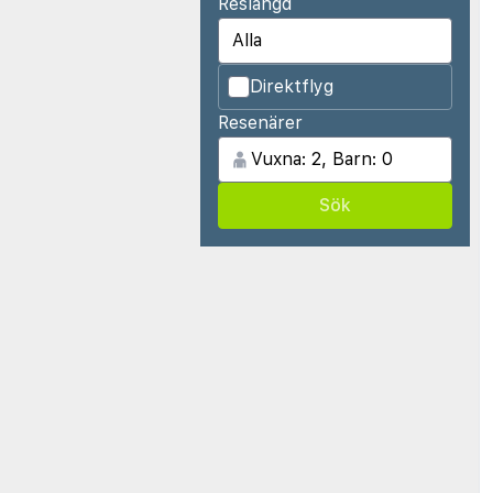
Reslängd
Direktflyg
Resenärer
Sök