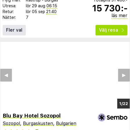
15 730:-
Utresa:
lör 29 aug
06:15
Retur:
lör 05 sep
21:40
läs mer
Nätter:
7
Fler val
Välj resa
◀︎
▶︎
1/14
Blu Bay Hotel Sozopol
Sozopol
,
Burgaskusten
,
Bulgarien