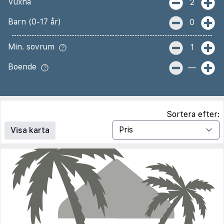
Vuxna
2
Barn (0-17 år)
0
Min. sovrum
1
Boende
—
Sortera efter:
Visa karta