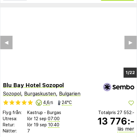
◀︎
▶︎
1/14
Blu Bay Hotel Sozopol
Sozopol
,
Burgaskusten
,
Bulgarien
4,6
24°C
/5
Flyg från:
Kastrup
-
Burgas
Totalpris
27 552:-
13 776:-
Utresa:
lör 12 sep
07:00
Retur:
lör 19 sep
10:40
läs mer
Nätter:
7