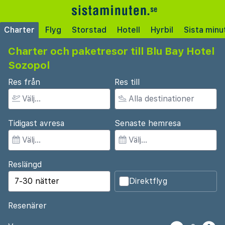
Charter
Flyg
Storstad
Hotell
Hyrbil
Sista minu
Charter och paketresor till Blu Bay Hotel
Sozopol
Res från
Res till
Tidigast avresa
Senaste hemresa
Reslängd
Direktflyg
Resenärer