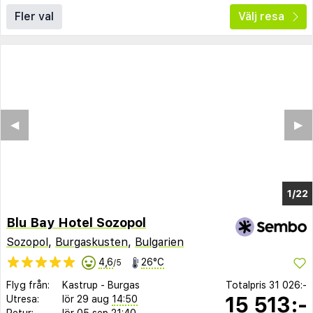
Fler val
Välj resa
◀︎
▶︎
1/14
Blu Bay Hotel Sozopol
Sozopol
,
Burgaskusten
,
Bulgarien
4,6
26°C
/5
Flyg från:
Kastrup
-
Burgas
Totalpris
31 026:-
15 513:-
Utresa:
lör 29 aug
14:50
Retur:
lör 05 sep
21:40