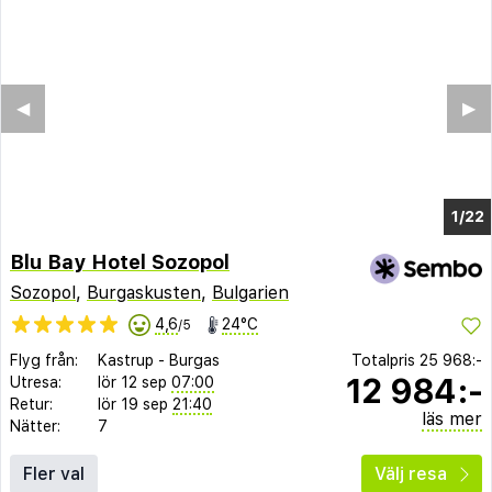
◀︎
▶︎
1/14
Blu Bay Hotel Sozopol
Sozopol
,
Burgaskusten
,
Bulgarien
4,6
24°C
/5
Flyg från:
Kastrup
-
Burgas
Totalpris
25 968:-
12 984:-
Utresa:
lör 12 sep
07:00
Retur:
lör 19 sep
21:40
läs mer
Nätter:
7
Fler val
Välj resa