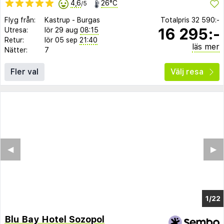
4,6
26°C
/5
Flyg från:
Kastrup
-
Burgas
Totalpris
32 590:-
16 295:-
Utresa:
lör 29 aug
08:15
Retur:
lör 05 sep
21:40
läs mer
Nätter:
7
Fler val
Välj resa
◀︎
▶︎
1/14
Blu Bay Hotel Sozopol