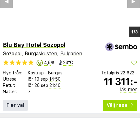
Blu Bay Hotel Sozopol
Sozopol
,
Burgaskusten
,
Bulgarien
4,6
23°C
/5
Flyg från:
Kastrup
-
Burgas
Totalpris
22 622:-
11 311:-
Utresa:
lör 19 sep
14:50
Retur:
lör 26 sep
21:40
läs mer
Nätter:
7
Fler val
Välj resa