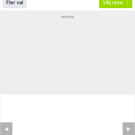
Fler val
Välj resa
annons
◀︎
▶︎