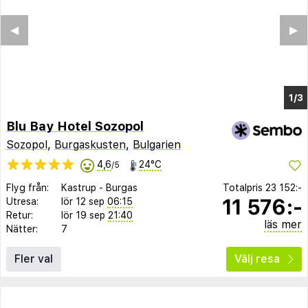
Blu Bay Hotel Sozopol
Sozopol
,
Burgaskusten
,
Bulgarien
4,6
24°C
/5
Flyg från:
Kastrup
-
Burgas
Totalpris
23 152:-
11 576:-
Utresa:
lör 12 sep
06:15
Retur:
lör 19 sep
21:40
läs mer
Nätter:
7
Fler val
Välj resa