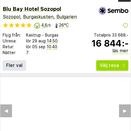
Blu Bay Hotel Sozopol
Sozopol
,
Burgaskusten
,
Bulgarien
4,6
26°C
/5
Flyg från:
Kastrup
-
Burgas
Totalpris
33 688:-
16 844:-
Utresa:
lör 29 aug
14:50
Retur:
lör 05 sep
10:40
läs mer
Nätter:
7
Fler val
Välj resa
◀︎
▶︎