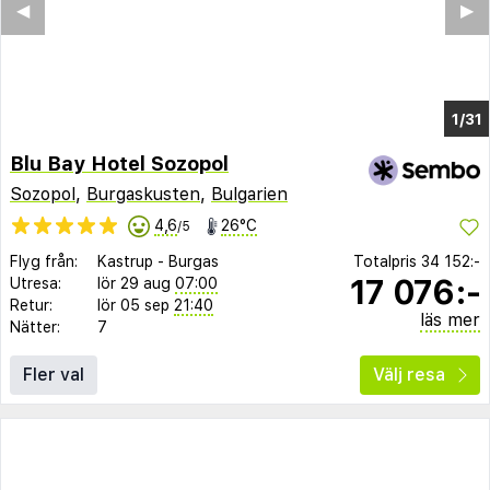
◀︎
▶︎
1/25
Blu Bay Hotel Sozopol
Sozopol
,
Burgaskusten
,
Bulgarien
4,6
26°C
/5
Flyg från:
Kastrup
-
Burgas
Totalpris
34 152:-
17 076:-
Utresa:
lör 29 aug
07:00
Retur:
lör 05 sep
21:40
läs mer
Nätter:
7
Fler val
Välj resa