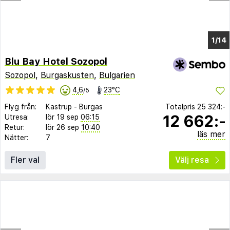
1/8
Blu Bay Hotel Sozopol
Sozopol
,
Burgaskusten
,
Bulgarien
4,6
23°C
/5
Flyg från:
Kastrup
-
Burgas
Totalpris
25 324:-
12 662:-
Utresa:
lör 19 sep
06:15
Retur:
lör 26 sep
10:40
läs mer
Nätter:
7
Fler val
Välj resa