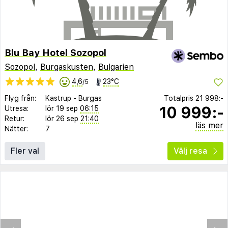
Blu Bay Hotel Sozopol
Sozopol
,
Burgaskusten
,
Bulgarien
4,6
23°C
/5
Flyg från:
Kastrup
-
Burgas
Totalpris
21 998:-
10 999:-
Utresa:
lör 19 sep
06:15
Retur:
lör 26 sep
21:40
läs mer
Nätter:
7
Fler val
Välj resa