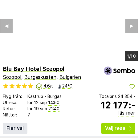
◀︎
▶︎
1/4
Blu Bay Hotel Sozopol
Sozopol
,
Burgaskusten
,
Bulgarien
4,6
24°C
/5
Flyg från:
Kastrup
-
Burgas
Totalpris
24 354:-
12 177:-
Utresa:
lör 12 sep
14:50
Retur:
lör 19 sep
21:40
läs mer
Nätter:
7
Fler val
Välj resa