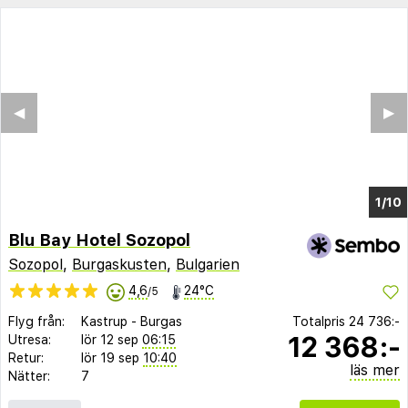
◀︎
▶︎
1/4
Blu Bay Hotel Sozopol
Sozopol
,
Burgaskusten
,
Bulgarien
4,6
24°C
/5
Flyg från:
Kastrup
-
Burgas
Totalpris
24 736:-
12 368:-
Utresa:
lör 12 sep
06:15
Retur:
lör 19 sep
10:40
läs mer
Nätter:
7