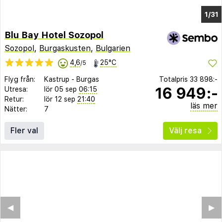
1/25
Blu Bay Hotel Sozopol
Sozopol
,
Burgaskusten
,
Bulgarien
4,6
25°C
/5
Flyg från:
Kastrup
-
Burgas
Totalpris
33 898:-
16 949:-
Utresa:
lör 05 sep
06:15
Retur:
lör 12 sep
21:40
läs mer
Nätter:
7
Fler val
Välj resa
◀︎
▶︎