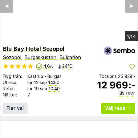
◀︎
▶︎
1/8
Blu Bay Hotel Sozopol
Sozopol
,
Burgaskusten
,
Bulgarien
4,6
24°C
/5
Flyg från:
Kastrup
-
Burgas
Totalpris
25 938:-
12 969:-
Utresa:
lör 12 sep
14:50
Retur:
lör 19 sep
10:40
läs mer
Nätter:
7
Fler val
Välj resa