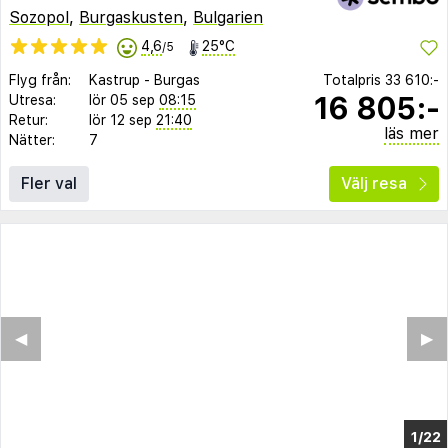
Sozopol
,
Burgaskusten
,
Bulgarien
4,6
25°C
/5
Flyg från:
Kastrup
-
Burgas
Totalpris
33 610:-
16 805:-
Utresa:
lör 05 sep
08:15
Retur:
lör 12 sep
21:40
läs mer
Nätter:
7
Fler val
Välj resa
◀︎
▶︎
1/14