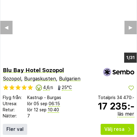
◀︎
▶︎
1/25
Blu Bay Hotel Sozopol
Sozopol
,
Burgaskusten
,
Bulgarien
4,6
25°C
/5
Flyg från:
Kastrup
-
Burgas
Totalpris
34 470:-
17 235:-
Utresa:
lör 05 sep
06:15
Retur:
lör 12 sep
10:40
läs mer
Nätter:
7
Fler val
Välj resa