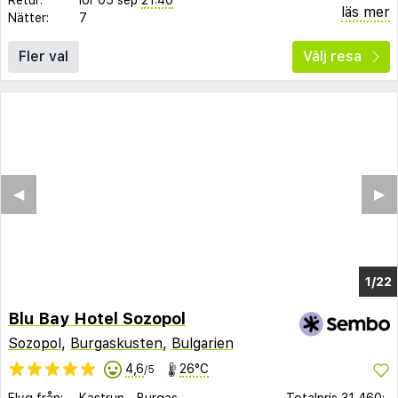
läs mer
Nätter:
7
Fler val
Välj resa
◀︎
▶︎
1/14
Blu Bay Hotel Sozopol
Sozopol
,
Burgaskusten
,
Bulgarien
4,6
26°C
/5
Flyg från:
Kastrup
-
Burgas
Totalpris
31 460:-