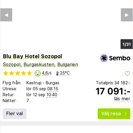
◀︎
▶︎
1/25
Blu Bay Hotel Sozopol
Sozopol
,
Burgaskusten
,
Bulgarien
4,6
25°C
/5
Flyg från:
Kastrup
-
Burgas
Totalpris
34 182:-
17 091:-
Utresa:
lör 05 sep
08:15
Retur:
lör 12 sep
10:40
läs mer
Nätter:
7
Fler val
Välj resa