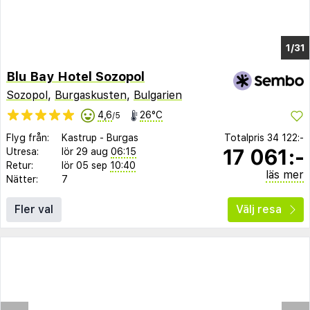
1/25
Blu Bay Hotel Sozopol
Sozopol
,
Burgaskusten
,
Bulgarien
4,6
26°C
/5
Flyg från:
Kastrup
-
Burgas
Totalpris
34 122:-
17 061:-
Utresa:
lör 29 aug
06:15
Retur:
lör 05 sep
10:40
läs mer
Nätter:
7
Fler val
Välj resa