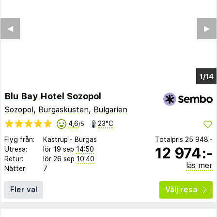
◀︎
▶︎
1/8
Blu Bay Hotel Sozopol
Sozopol
,
Burgaskusten
,
Bulgarien
4,6
23°C
/5
Flyg från:
Kastrup
-
Burgas
Totalpris
25 948:-
12 974:-
Utresa:
lör 19 sep
14:50
Retur:
lör 26 sep
10:40
läs mer
Nätter:
7
Fler val
Välj resa