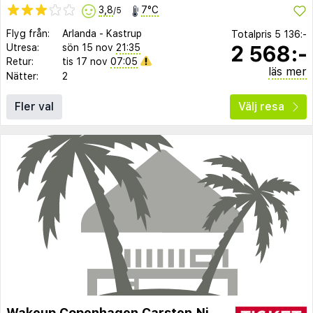
3,8
7°C
/5
Flyg från:
Arlanda
-
Kastrup
Totalpris
5 136:-
2 568:-
Utresa:
sön 15 nov
21:35
Retur:
tis 17 nov
07:05
läs mer
Nätter:
2
Fler val
Välj resa
Wakeup Copenhagen Carsten Niebuhrs Gade