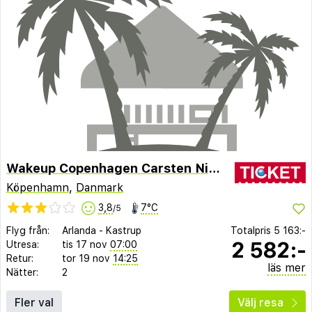
Wakeup Copenhagen Carsten Niebuhrs Gade
Köpenhamn
,
Danmark
3,8
7°C
/5
Flyg från:
Arlanda
-
Kastrup
Totalpris
5 163:-
2 582:-
Utresa:
tis 17 nov
07:00
Retur:
tor 19 nov
14:25
läs mer
Nätter:
2
Fler val
Välj resa