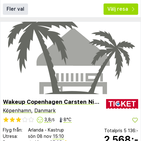
Fler val
Välj resa
Wakeup Copenhagen Carsten Niebuhrs Gade
Köpenhamn
,
Danmark
3,8
8°C
/5
Flyg från:
Arlanda
-
Kastrup
Totalpris
5 136:-
2 568:-
Utresa:
sön 08 nov
15:10