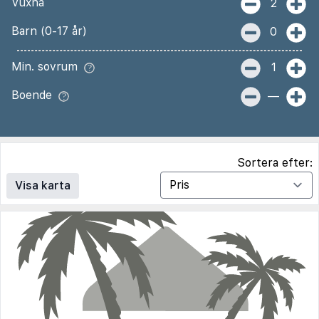
Vuxna
2
Barn (0-17 år)
0
Min. sovrum
1
Boende
—
Sortera efter:
Visa karta