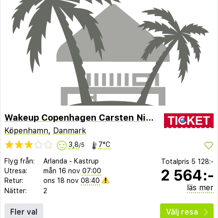
Wakeup Copenhagen Carsten Niebuhrs Gade
Köpenhamn
,
Danmark
3,8
7°C
/5
Flyg från:
Arlanda
-
Kastrup
Totalpris
5 128:-
2 564:-
Utresa:
mån 16 nov
07:00
Retur:
ons 18 nov
08:40
läs mer
Nätter:
2
Fler val
Välj resa