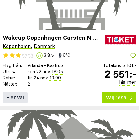
Wakeup Copenhagen Carsten Niebuhrs Gade
Köpenhamn
,
Danmark
3,8
6°C
/5
Flyg från:
Arlanda
-
Kastrup
Totalpris
5 101:-
2 551:-
Utresa:
sön 22 nov
18:05
Retur:
tis 24 nov
19:00
läs mer
Nätter:
2
Fler val
Välj resa