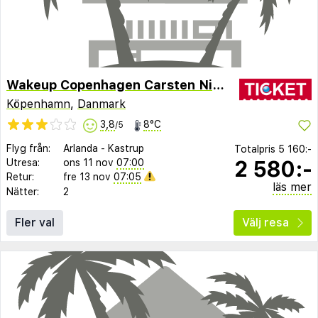
Wakeup Copenhagen Carsten Niebuhrs Gade
Köpenhamn
,
Danmark
3,8
8°C
/5
Flyg från:
Arlanda
-
Kastrup
Totalpris
5 160:-
2 580:-
Utresa:
ons 11 nov
07:00
Retur:
fre 13 nov
07:05
läs mer
Nätter:
2
Fler val
Välj resa