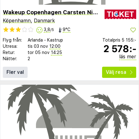
Wakeup Copenhagen Carsten Niebuhrs Gade
Köpenhamn
,
Danmark
3,8
9°C
/5
Flyg från:
Arlanda
-
Kastrup
Totalpris
5 155:-
2 578:-
Utresa:
tis 03 nov
12:00
Retur:
tor 05 nov
14:25
läs mer
Nätter:
2
Fler val
Välj resa