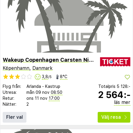
Wakeup Copenhagen Carsten Niebuhrs Gade
Köpenhamn
,
Danmark
3,8
8°C
/5
Flyg från:
Arlanda
-
Kastrup
Totalpris
5 128:-
2 564:-
Utresa:
mån 09 nov
08:50
Retur:
ons 11 nov
17:00
läs mer
Nätter:
2
Fler val
Välj resa