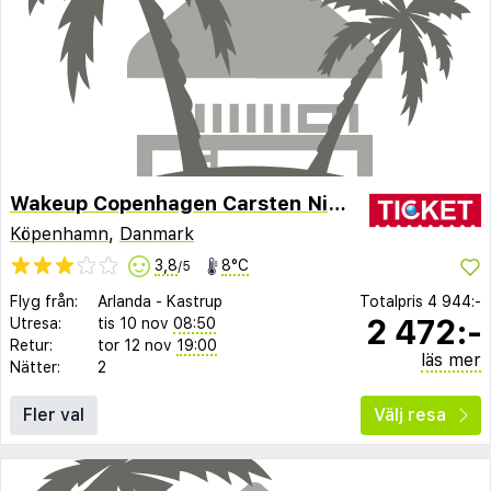
Wakeup Copenhagen Carsten Niebuhrs Gade
Köpenhamn
,
Danmark
3,8
8°C
/5
Flyg från:
Arlanda
-
Kastrup
Totalpris
4 944:-
2 472:-
Utresa:
tis 10 nov
08:50
Retur:
tor 12 nov
19:00
läs mer
Nätter:
2
Fler val
Välj resa