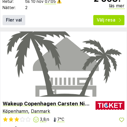
Retur:
tis 10 nov
07:05
läs mer
Nätter:
2
Fler val
Välj resa
Wakeup Copenhagen Carsten Niebuhrs Gade
Köpenhamn
,
Danmark
3,8
7°C
/5