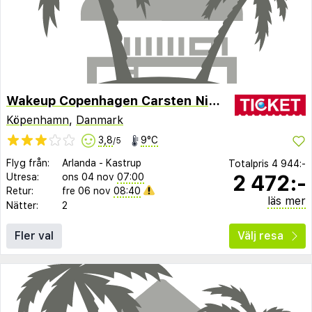
Wakeup Copenhagen Carsten Niebuhrs Gade
Köpenhamn
,
Danmark
3,8
9°C
/5
Flyg från:
Arlanda
-
Kastrup
Totalpris
4 944:-
2 472:-
Utresa:
ons 04 nov
07:00
Retur:
fre 06 nov
08:40
läs mer
Nätter:
2
Fler val
Välj resa