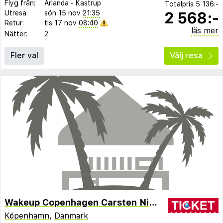
Flyg från:
Arlanda
-
Kastrup
Totalpris
5 136:-
2 568:-
Utresa:
sön 15 nov
21:35
Retur:
tis 17 nov
08:40
läs mer
Nätter:
2
Fler val
Välj resa
Wakeup Copenhagen Carsten Niebuhrs Gade
Köpenhamn
,
Danmark