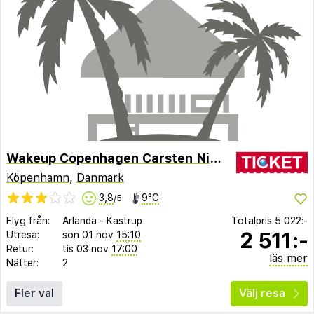
Wakeup Copenhagen Carsten Niebuhrs Gade
Köpenhamn
,
Danmark
3,8
9°C
/5
Flyg från:
Arlanda
-
Kastrup
Totalpris
5 022:-
2 511:-
Utresa:
sön 01 nov
15:10
Retur:
tis 03 nov
17:00
läs mer
Nätter:
2
Fler val
Välj resa