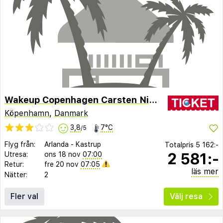
Wakeup Copenhagen Carsten Niebuhrs Gade
Köpenhamn
,
Danmark
3,8
7°C
/5
Flyg från:
Arlanda
-
Kastrup
Totalpris
5 162:-
2 581:-
Utresa:
ons 18 nov
07:00
Retur:
fre 20 nov
07:05
läs mer
Nätter:
2
Fler val
Välj resa