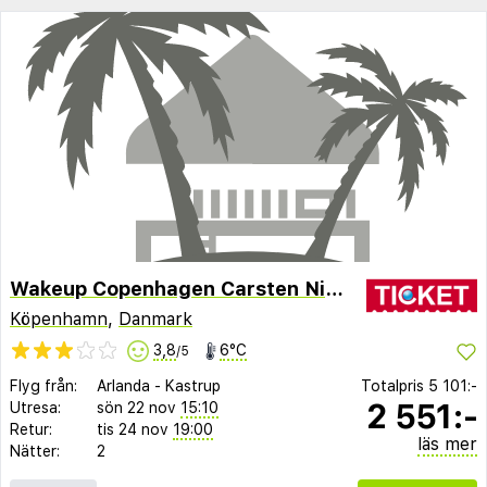
Wakeup Copenhagen Carsten Niebuhrs Gade
Köpenhamn
,
Danmark
3,8
6°C
/5
Flyg från:
Arlanda
-
Kastrup
Totalpris
5 101:-
2 551:-
Utresa:
sön 22 nov
15:10
Retur:
tis 24 nov
19:00
läs mer
Nätter:
2