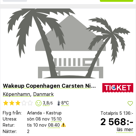
Wakeup Copenhagen Carsten Niebuhrs Gade
Köpenhamn
,
Danmark
3,8
8°C
/5
Flyg från:
Arlanda
-
Kastrup
Totalpris
5 136:-
2 568:-
Utresa:
sön 08 nov
15:10
Retur:
tis 10 nov
08:40
läs mer
Nätter:
2