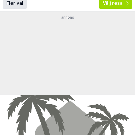
Fler val
Välj resa
annons