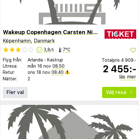
Wakeup Copenhagen Carsten Niebuhrs Gade
Köpenhamn
,
Danmark
3,8
7°C
/5
Flyg från:
Arlanda
-
Kastrup
Totalpris
4 909:-
2 455:-
Utresa:
mån 16 nov
08:50
Retur:
ons 18 nov
08:40
läs mer
Nätter:
2
Fler val
Välj resa