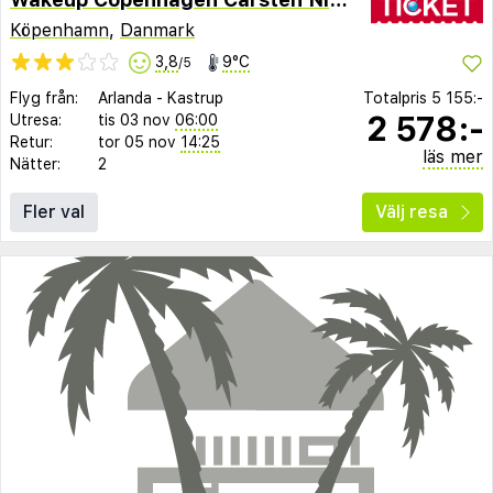
Köpenhamn
,
Danmark
3,8
9°C
/5
Flyg från:
Arlanda
-
Kastrup
Totalpris
5 155:-
2 578:-
Utresa:
tis 03 nov
06:00
Retur:
tor 05 nov
14:25
läs mer
Nätter:
2
Fler val
Välj resa