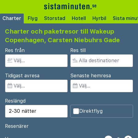
Charter
Flyg
Storstad
Hotell
Hyrbil
Sista minu
Charter och paketresor till Wakeup
Copenhagen, Carsten Niebuhrs Gade
Res från
Res till
Tidigast avresa
Senaste hemresa
Reslängd
Direktflyg
Resenärer