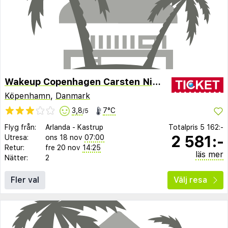
Wakeup Copenhagen Carsten Niebuhrs Gade
Köpenhamn
,
Danmark
3,8
7°C
/5
Flyg från:
Arlanda
-
Kastrup
Totalpris
5 162:-
2 581:-
Utresa:
ons 18 nov
07:00
Retur:
fre 20 nov
14:25
läs mer
Nätter:
2
Fler val
Välj resa