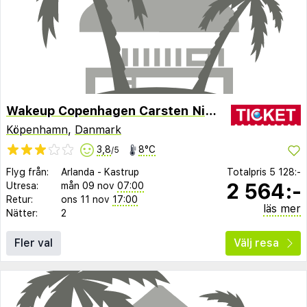
Wakeup Copenhagen Carsten Niebuhrs Gade
Köpenhamn
,
Danmark
3,8
8°C
/5
Flyg från:
Arlanda
-
Kastrup
Totalpris
5 128:-
2 564:-
Utresa:
mån 09 nov
07:00
Retur:
ons 11 nov
17:00
läs mer
Nätter:
2
Fler val
Välj resa