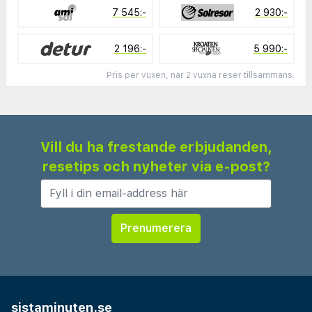
7 545:-
2 930:-
2 196:-
5 990:-
Pris per vuxen, när 2 vuxna reser tillsammans.
Vill du ha frestande erbjudanden,
resetips och nyheter via e-post?
sistaminuten.se