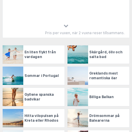
enbart hotell får du de bästa erbjudandena hos de
största aktörerna i branschen.
Pris per vuxen, när 2 vuxna reser tillsammans.
En liten flykt från
Skärgård, öliv och
vardagen
salta bad
Greklands mest
Sommar i Portugal
romantiska öar
Gyllene spanska
Billiga Balkan
badvikar
Hitta vilopulsen på
Drömsommar på
Kreta eller Rhodos
Balearerna