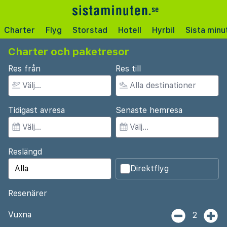
Charter
Flyg
Storstad
Hotell
Hyrbil
Sista minu
Charter och paketresor
Res från
Res till
Tidigast avresa
Senaste hemresa
Reslängd
Direktflyg
Resenärer
Vuxna
2