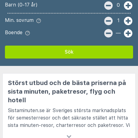
Barn (0-17 år)
0
Min. sovrum
1
Boende
—
Sök
Störst utbud och de bästa priserna på
sista minuten, paketresor, flyg och
hotell
Sistaminuten.se är Sveriges största marknadsplats
för semesterresor och det säkraste stället att hitta
sista minuten-resor, charterresor och paketresor. Vi
samarbetar med alla kända charterbolag och de