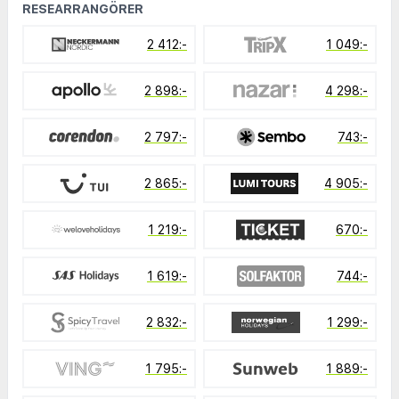
RESEARRANGÖRER
2 412:-
1 049:-
2 898:-
4 298:-
2 797:-
743:-
2 865:-
4 905:-
1 219:-
670:-
1 619:-
744:-
2 832:-
1 299:-
1 795:-
1 889:-