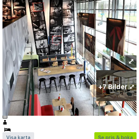
⤢
+7 Bilder ⤢
Visa karta
Se pris & boka