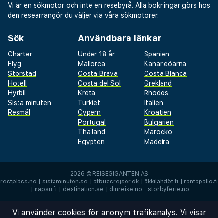
Vi är en sökmotor och inte en resebyrå. Alla bokningar görs hos
den researrangör du väljer via våra sökmotorer.
Sök
Användbara länkar
Charter
Under 18 år
Spanien
Flyg
Mallorca
Kanarieöarna
Storstad
Costa Brava
Costa Blanca
Hotell
Costa del Sol
Grekland
Hyrbil
Kreta
Rhodos
Sista minuten
Turkiet
Italien
Resmål
Cypern
Kroatien
Portugal
Bulgarien
Thailand
Marocko
Egypten
Madeira
2026 ©
REISEGIGANTEN AS
restplass.no
|
sistaminuten.se
|
afbudsrejser.dk
|
äkkilähdöt.fi
|
rantapallo.fi
|
napsu.fi
|
destination.se
|
dinreise.no
|
storbyferie.no
Vi använder cookies för anonym trafikanalys. Vi visar