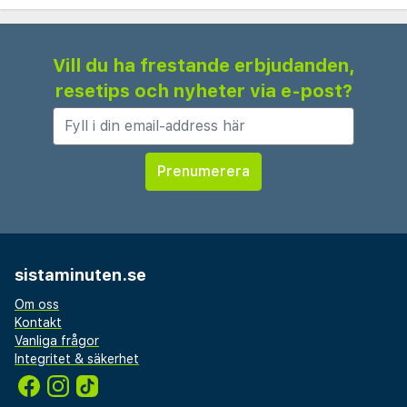
efter sightseeing eller affärsmöten. Säkra
parkeringsmöjligheter finns, och receptionsteamet
Vill du ha frestande erbjudanden,
är alltid redo att hjälpa till med lokala tips och
resetips och nyheter via e-post?
researrangemang.
sistaminuten.se
Om oss
Kontakt
Vanliga frågor
Integritet & säkerhet