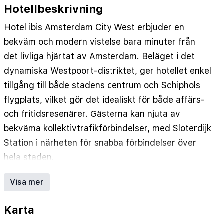
Hotellbeskrivning
Hotel ibis Amsterdam City West erbjuder en
bekväm och modern vistelse bara minuter från
det livliga hjärtat av Amsterdam. Beläget i det
dynamiska Westpoort-distriktet, ger hotellet enkel
tillgång till både stadens centrum och Schiphols
flygplats, vilket gör det idealiskt för både affärs-
och fritidsresenärer. Gästerna kan njuta av
bekväma kollektivtrafikförbindelser, med Sloterdijk
Station i närheten för snabba förbindelser över
hela staden.
Hotellet har ljusa, luftkonditionerade rum
Visa mer
designade för avkoppling och en vilsam natts
sömn. Varje rum inkluderar en mjuk säng, platt-TV,
Karta
skrivbord och ett privat badrum med en