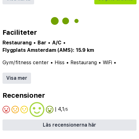
Faciliteter
Restaurang
•
Bar
•
A/C
•
Flygplats Amsterdam (AMS): 15.9 km
Gym/fitness center
•
Hiss
•
Restaurang
•
WiFi
•
Parkering
•
Luftkonditionering
•
Bar
Visa mer
Recensioner
| 4,1
/5
Läs recensionerna här