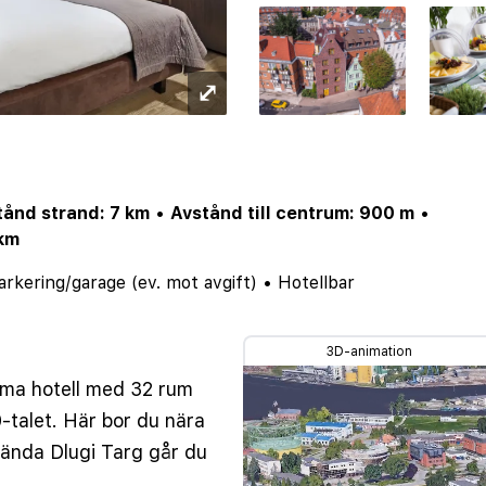
⤢
tånd strand: 7 km
•
Avstånd till centrum: 900 m
•
 km
arkering/garage (ev. mot avgift)
•
Hotellbar
3D-animation
mma hotell med 32 rum
-talet. Här bor du nära
 kända Dlugi Targ går du