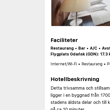
Faciliteter
Restaurang
•
Bar
•
A/C
•
Avs
Flygplats Gdańsk (GDN): 17.3
Internet/Wi-Fi
•
Restaurang
•
P
Hotellbeskrivning
Detta trivsamma och stillsa
ligger i en byggnad från 1700
stadens äldsta delar och till
på ca 10 minuter.