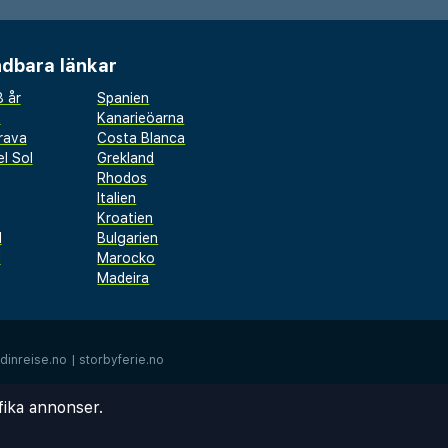
dbara länkar
 år
Spanien
a
Kanarieöarna
rava
Costa Blanca
l Sol
Grekland
Rhodos
Italien
Kroatien
l
Bulgarien
d
Marocko
Madeira
dinreise.no
|
storbyferie.no
fika annonser.