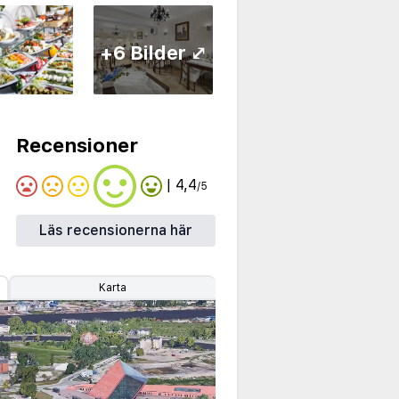
+6 Bilder ⤢
Recensioner
| 4,4
/5
Läs recensionerna här
Karta