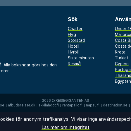
Sök
Använ
Charter
Under 18
Flyg
Mallorc
Storstad
Costa B
Hotell
Costa de
Hyrbil
Kreta
Sista minuten
Turkiet
Resmål
Cypern
å. Alla bokningar görs hos den
Portuga
orer.
Thailan
Egypten
2026 ©
REISEGIGANTEN AS
.se
|
afbudsrejser.dk
|
äkkilähdöt.fi
|
rantapallo.fi
|
napsu.fi
|
destination.se
|
ookies för anonym trafikanalys. Vi visar inga användarspeci
Läs mer om integritet