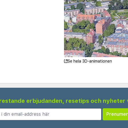
Se hela 3D-animationen
 frestande erbjudanden, resetips och nyheter 