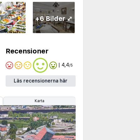
+6 Bilder ⤢
Recensioner
| 4,4
/5
Läs recensionerna här
Karta