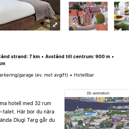
⤢
tånd strand: 7 km
•
Avstånd till centrum: 900 m
•
 km
arkering/garage (ev. mot avgift)
•
Hotellbar
3D-animation
mma hotell med 32 rum
-talet. Här bor du nära
 kända Dlugi Targ går du