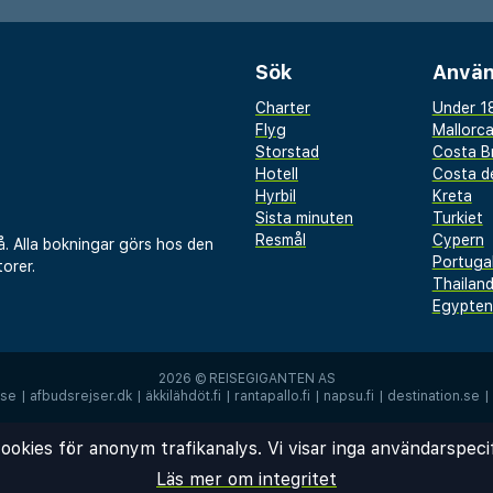
Sök
Använ
Charter
Under 18
Flyg
Mallorc
Storstad
Costa B
Hotell
Costa de
Hyrbil
Kreta
Sista minuten
Turkiet
Resmål
Cypern
å. Alla bokningar görs hos den
Portuga
orer.
Thailan
Egypten
2026 ©
REISEGIGANTEN AS
.se
|
afbudsrejser.dk
|
äkkilähdöt.fi
|
rantapallo.fi
|
napsu.fi
|
destination.se
|
ookies för anonym trafikanalys. Vi visar inga användarspeci
Läs mer om integritet