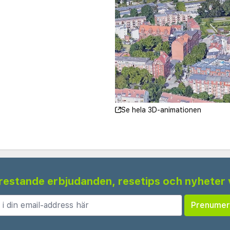
Se hela 3D-animationen
 frestande erbjudanden, resetips och nyheter 