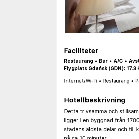
Faciliteter
Restaurang
•
Bar
•
A/C
•
Avs
Flygplats Gdańsk (GDN): 17.3
Internet/Wi-Fi
•
Restaurang
•
P
Hotellbeskrivning
Detta trivsamma och stillsa
ligger i en byggnad från 1700
stadens äldsta delar och till
på ca 10 minuter.