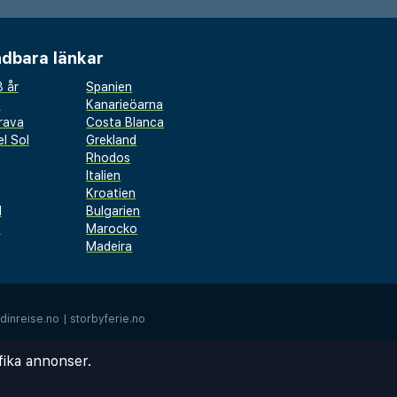
dbara länkar
 år
Spanien
a
Kanarieöarna
rava
Costa Blanca
l Sol
Grekland
Rhodos
Italien
Kroatien
l
Bulgarien
d
Marocko
Madeira
dinreise.no
|
storbyferie.no
fika annonser.