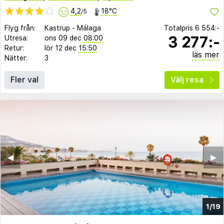
4,2
18°C
/5
Flyg från:
Kastrup
-
Málaga
Totalpris
6 554:-
3 277:-
Utresa:
ons 09 dec
08:00
Retur:
lör 12 dec
15:50
läs mer
Nätter:
3
Fler val
Välj resa
◀︎
▶︎
1/19