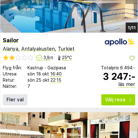
1/11
Sailor
Alanya
,
Antalyakusten
,
Turkiet
3,9
25°C
/5
Flyg från:
Kastrup
-
Gazipasa
Totalpris
6 494:-
3 247:-
Utresa:
sön 18 okt
16:40
Retur:
sön 25 okt
22:15
läs mer
Nätter:
7
Fler val
Välj resa