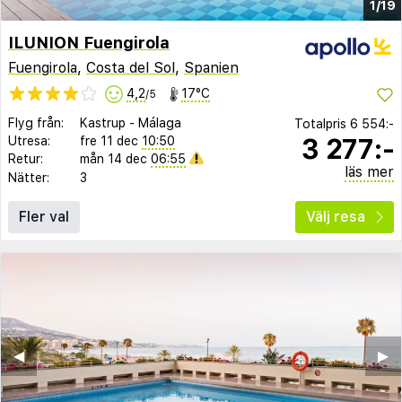
1/19
ILUNION Fuengirola
Fuengirola
,
Costa del Sol
,
Spanien
4,2
17°C
/5
Flyg från:
Kastrup
-
Málaga
Totalpris
6 554:-
3 277:-
Utresa:
fre 11 dec
10:50
Retur:
mån 14 dec
06:55
läs mer
Nätter:
3
Fler val
Välj resa
◀︎
▶︎