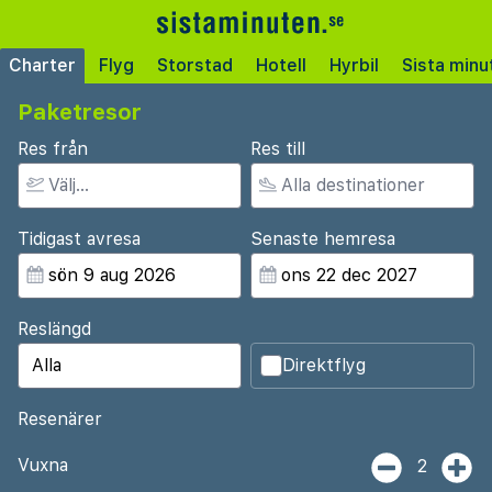
Charter
Flyg
Storstad
Hotell
Hyrbil
Sista minu
Paketresor
Res från
Res till
Tidigast avresa
Senaste hemresa
Reslängd
Direktflyg
Resenärer
Vuxna
2