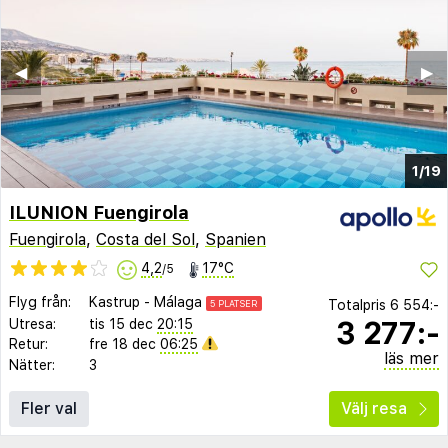
◀︎
▶︎
1/19
ILUNION Fuengirola
Fuengirola
,
Costa del Sol
,
Spanien
4,2
17°C
/5
Flyg från:
Kastrup
-
Málaga
Totalpris
6 554:-
5 PLATSER
3 277:-
Utresa:
tis 15 dec
20:15
Retur:
fre 18 dec
06:25
läs mer
Nätter:
3
Fler val
Välj resa