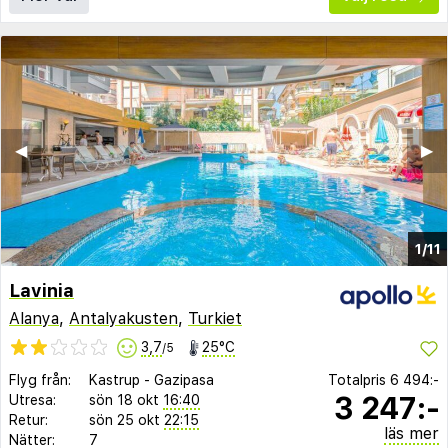
◀︎
▶︎
1/11
Lavinia
Alanya
,
Antalyakusten
,
Turkiet
3,7
25°C
/5
Flyg från:
Kastrup
-
Gazipasa
Totalpris
6 494:-
3 247:-
Utresa:
sön 18 okt
16:40
Retur:
sön 25 okt
22:15
läs mer
Nätter:
7