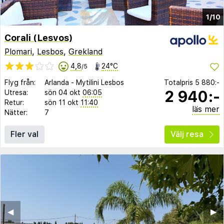
1/10
Corali (Lesvos)
Plomari
,
Lesbos
,
Grekland
4,8
24°C
/5
Flyg från:
Arlanda
-
Mytilini Lesbos
Totalpris
5 880:-
2 940:-
Utresa:
sön 04 okt
06:05
Retur:
sön 11 okt
11:40
läs mer
Nätter:
7
Fler val
Välj resa
◀︎
▶︎