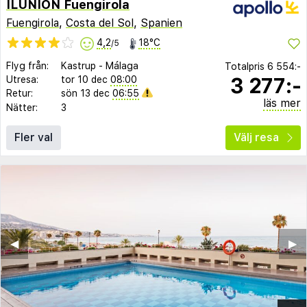
ILUNION Fuengirola
Fuengirola
,
Costa del Sol
,
Spanien
4,2
18°C
/5
Flyg från:
Kastrup
-
Málaga
Totalpris
6 554:-
3 277:-
Utresa:
tor 10 dec
08:00
Retur:
sön 13 dec
06:55
läs mer
Nätter:
3
Fler val
Välj resa
◀︎
▶︎