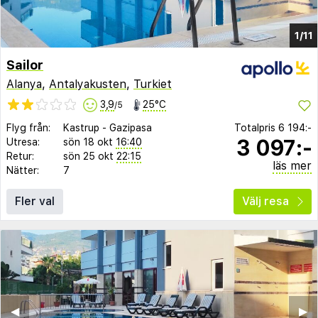
1/11
Sailor
Alanya
,
Antalyakusten
,
Turkiet
3,9
25°C
/5
Flyg från:
Kastrup
-
Gazipasa
Totalpris
6 194:-
3 097:-
Utresa:
sön 18 okt
16:40
Retur:
sön 25 okt
22:15
läs mer
Nätter:
7
Fler val
Välj resa
◀︎
▶︎