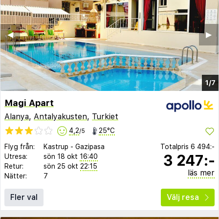
◀︎
▶︎
1/7
Magi Apart
Alanya
,
Antalyakusten
,
Turkiet
4,2
25°C
/5
Flyg från:
Kastrup
-
Gazipasa
Totalpris
6 494:-
3 247:-
Utresa:
sön 18 okt
16:40
Retur:
sön 25 okt
22:15
läs mer
Nätter:
7
Fler val
Välj resa