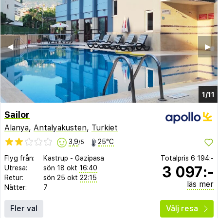
◀︎
▶︎
1/11
Sailor
Alanya
,
Antalyakusten
,
Turkiet
3,9
25°C
/5
Flyg från:
Kastrup
-
Gazipasa
Totalpris
6 194:-
3 097:-
Utresa:
sön 18 okt
16:40
Retur:
sön 25 okt
22:15
läs mer
Nätter:
7
Fler val
Välj resa