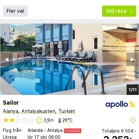
Fler val
Välj resa
◀︎
▶︎
1/11
Sailor
Alanya
,
Antalyakusten
,
Turkiet
3,9
26°C
/5
Flyg från:
Arlanda
-
Antalya
Totalpris
6 504:-
4 PLATSER
Utresa:
lör 17 okt
06:00