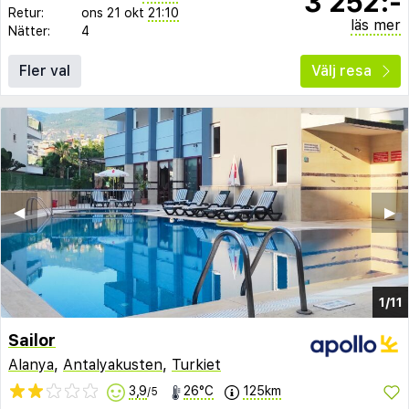
3 252:-
Retur:
ons 21 okt
21:10
läs mer
Nätter:
4
Fler val
Välj resa
◀︎
▶︎
1/11
Sailor
Alanya
,
Antalyakusten
,
Turkiet
3,9
26°C
125km
/5