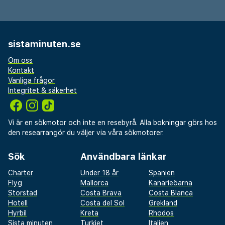
sistaminuten.se
Om oss
Kontakt
Vanliga frågor
Integritet & säkerhet
Vi är en sökmotor och inte en resebyrå. Alla bokningar görs hos
den researrangör du väljer via våra sökmotorer.
Sök
Användbara länkar
Charter
Under 18 år
Spanien
Flyg
Mallorca
Kanarieöarna
Storstad
Costa Brava
Costa Blanca
Hotell
Costa del Sol
Grekland
Hyrbil
Kreta
Rhodos
Sista minuten
Turkiet
Italien