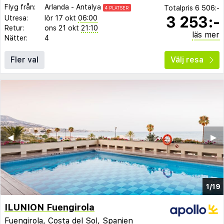
Flyg från:
Arlanda
-
Antalya
Totalpris
6 506:-
4 PLATSER
3 253:-
Utresa:
lör 17 okt
06:00
Retur:
ons 21 okt
21:10
läs mer
Nätter:
4
Fler val
Välj resa
◀︎
▶︎
1/19
ILUNION Fuengirola
Fuengirola
,
Costa del Sol
,
Spanien