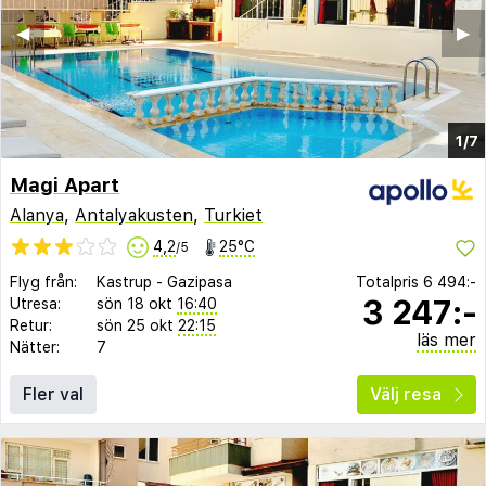
◀︎
▶︎
1/7
Magi Apart
Alanya
,
Antalyakusten
,
Turkiet
4,2
25°C
/5
Flyg från:
Kastrup
-
Gazipasa
Totalpris
6 494:-
3 247:-
Utresa:
sön 18 okt
16:40
Retur:
sön 25 okt
22:15
läs mer
Nätter:
7
Fler val
Välj resa