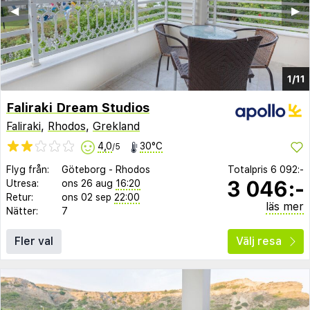
◀︎
▶︎
1/11
Faliraki Dream Studios
Faliraki
,
Rhodos
,
Grekland
4,0
30°C
/5
Flyg från:
Göteborg
-
Rhodos
Totalpris
6 092:-
3 046:-
Utresa:
ons 26 aug
16:20
Retur:
ons 02 sep
22:00
läs mer
Nätter:
7
Fler val
Välj resa