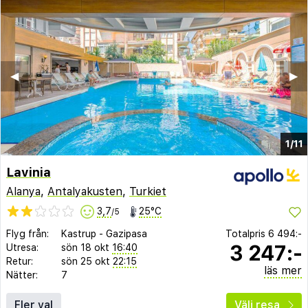
◀︎
▶︎
1/11
Lavinia
Alanya
,
Antalyakusten
,
Turkiet
3,7
25°C
/5
Flyg från:
Kastrup
-
Gazipasa
Totalpris
6 494:-
3 247:-
Utresa:
sön 18 okt
16:40
Retur:
sön 25 okt
22:15
läs mer
Nätter:
7
Fler val
Välj resa