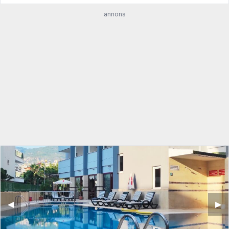
annons
◀︎
▶︎