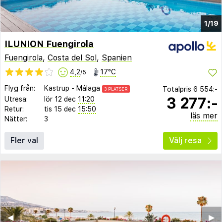
1/19
ILUNION Fuengirola
Fuengirola
,
Costa del Sol
,
Spanien
4,2
17°C
/5
Flyg från:
Kastrup
-
Málaga
Totalpris
6 554:-
3 PLATSER
3 277:-
Utresa:
lör 12 dec
11:20
Retur:
tis 15 dec
15:50
läs mer
Nätter:
3
Fler val
Välj resa
◀︎
▶︎