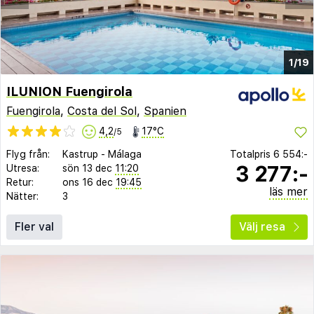
1/19
ILUNION Fuengirola
Fuengirola
,
Costa del Sol
,
Spanien
4,2
17°C
/5
Flyg från:
Kastrup
-
Málaga
Totalpris
6 554:-
3 277:-
Utresa:
sön 13 dec
11:20
Retur:
ons 16 dec
19:45
läs mer
Nätter:
3
Fler val
Välj resa