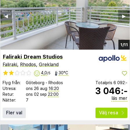
◀︎
▶︎
1/11
Faliraki Dream Studios
Faliraki
,
Rhodos
,
Grekland
4,0
30°C
/5
Flyg från:
Göteborg
-
Rhodos
Totalpris
6 092:-
3 046:-
Utresa:
ons 26 aug
16:20
Retur:
ons 02 sep
22:00
läs mer
Nätter:
7
Fler val
Välj resa