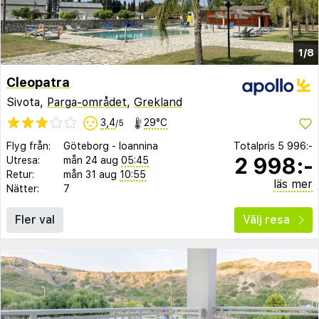
1/8
Cleopatra
Sivota,
Parga-området
,
Grekland
3,4
29°C
/5
Flyg från:
Göteborg
-
Ioannina
Totalpris
5 996:-
2 998:-
Utresa:
mån 24 aug
05:45
Retur:
mån 31 aug
10:55
läs mer
Nätter:
7
Fler val
Välj resa