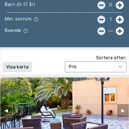
Barn (0-17 år)
0
Min. sovrum
1
Boende
—
Sortera efter:
Visa karta
◀︎
▶︎