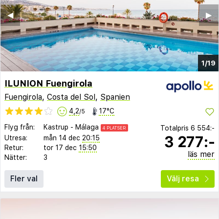
◀︎
▶︎
1/19
ILUNION Fuengirola
Fuengirola
,
Costa del Sol
,
Spanien
4,2
17°C
/5
Flyg från:
Kastrup
-
Málaga
Totalpris
6 554:-
4 PLATSER
3 277:-
Utresa:
mån 14 dec
20:15
Retur:
tor 17 dec
15:50
läs mer
Nätter:
3
Fler val
Välj resa