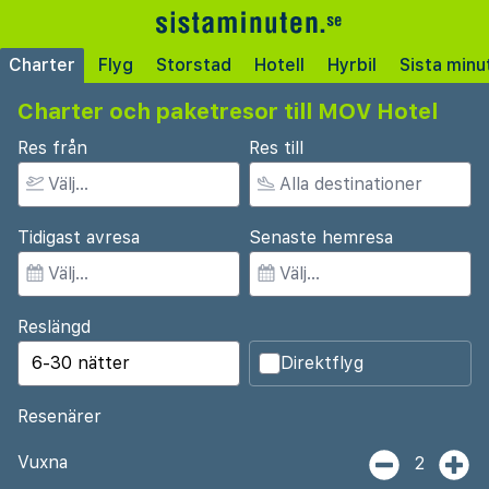
Charter
Flyg
Storstad
Hotell
Hyrbil
Sista minu
Charter och paketresor till MOV Hotel
Res från
Res till
Tidigast avresa
Senaste hemresa
Reslängd
Direktflyg
Resenärer
Vuxna
2