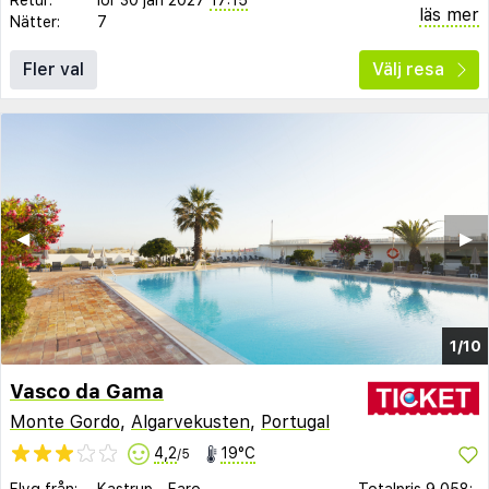
läs mer
Nätter:
7
Fler val
Välj resa
◀︎
▶︎
1/10
Vasco da Gama
Monte Gordo
,
Algarvekusten
,
Portugal
4,2
19°C
/5
Flyg från:
Kastrup
-
Faro
Totalpris
9 058:-