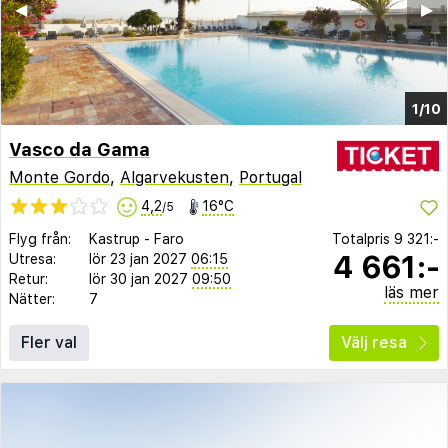
◀︎
▶︎
1/10
Vasco da Gama
Monte Gordo
,
Algarvekusten
,
Portugal
4,2
16°C
/5
Flyg från:
Kastrup
-
Faro
Totalpris
9 321:-
4 661:-
Utresa:
lör 23 jan 2027
06:15
Retur:
lör 30 jan 2027
09:50
läs mer
Nätter:
7
Fler val
Välj resa