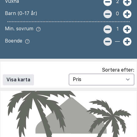
Vuxna
2
Barn (0-17 år)
0
Min. sovrum
1
Boende
—
Sortera efter:
Visa karta