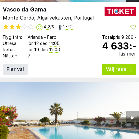
Vasco da Gama
Monte Gordo
,
Algarvekusten
,
Portugal
4,2
17°C
/5
Flyg från:
Arlanda
-
Faro
Totalpris
9 266:-
4 633:-
Utresa:
lör 12 dec
11:05
Retur:
lör 19 dec
12:00
läs mer
Nätter:
7
Fler val
Välj resa
◀︎
▶︎