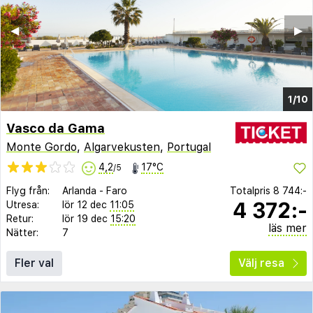
◀︎
▶︎
1/10
Vasco da Gama
Monte Gordo
,
Algarvekusten
,
Portugal
4,2
17°C
/5
Flyg från:
Arlanda
-
Faro
Totalpris
8 744:-
4 372:-
Utresa:
lör 12 dec
11:05
Retur:
lör 19 dec
15:20
läs mer
Nätter:
7
Fler val
Välj resa