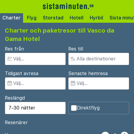
Charter
Flyg
Storstad
Hotell
Hyrbil
Sista minu
Charter och paketresor till Vasco da
Gama Hotel
Res från
Res till
Tidigast avresa
Senaste hemresa
Reslängd
Direktflyg
Resenärer