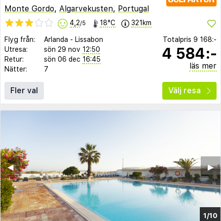
Monte Gordo
,
Algarvekusten
,
Portugal
4,2
18°C
321km
/5
Flyg från:
Arlanda
-
Lissabon
Totalpris
9 168:-
4 584:-
Utresa:
sön 29 nov
12:50
Retur:
sön 06 dec
16:45
läs mer
Nätter:
7
Fler val
Välj resa
◀︎
▶︎
1/10