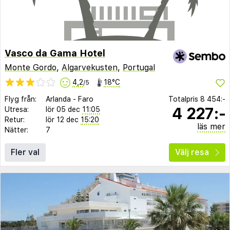
Vasco da Gama Hotel
Monte Gordo
,
Algarvekusten
,
Portugal
4,2
18°C
/5
Flyg från:
Arlanda
-
Faro
Totalpris
8 454:-
4 227:-
Utresa:
lör 05 dec
11:05
Retur:
lör 12 dec
15:20
läs mer
Nätter:
7
Fler val
Välj resa