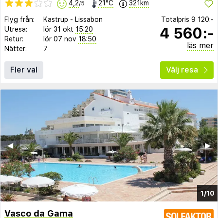
4,2
21°C
321km
/5
Flyg från:
Kastrup
-
Lissabon
Totalpris
9 120:-
4 560:-
Utresa:
lör 31 okt
15:20
Retur:
lör 07 nov
18:50
läs mer
Nätter:
7
Fler val
Välj resa
◀︎
▶︎
1/10
Vasco da Gama