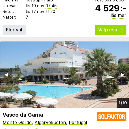
4 529:-
Utresa:
tis 10 nov
07:45
Retur:
tis 17 nov
11:20
läs mer
Nätter:
7
Fler val
Välj resa
◀︎
▶︎
1/10
Vasco da Gama
Monte Gordo
,
Algarvekusten
,
Portugal