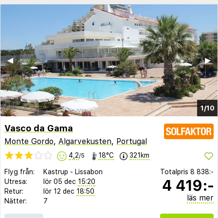
◀︎
▶︎
1/10
Vasco da Gama
Monte Gordo
,
Algarvekusten
,
Portugal
4,2
18°C
321km
/5
Flyg från:
Kastrup
-
Lissabon
Totalpris
8 838:-
4 419:-
Utresa:
lör 05 dec
15:20
Retur:
lör 12 dec
18:50
läs mer
Nätter:
7