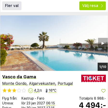
Fler val
Välj resa
◀︎
▶︎
1/10
Vasco da Gama
Monte Gordo
,
Algarvekusten
,
Portugal
4,2
16°C
/5
Flyg från:
Kastrup
-
Faro
Totalpris
8 988:-
4 494:-
Utresa:
lör 23 jan 2027
06:15
Retur:
lör 30 jan 2027
17:15