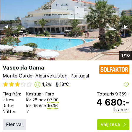
◀︎
▶︎
1/10
Vasco da Gama
Monte Gordo
,
Algarvekusten
,
Portugal
4,2
18°C
/5
Flyg från:
Kastrup
-
Faro
Totalpris
9 359:-
4 680:-
Utresa:
lör 28 nov
07:00
Retur:
lör 05 dec
10:35
läs mer
Nätter:
7
Fler val
Välj resa