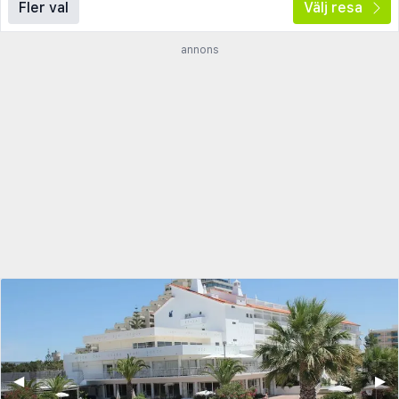
Fler val
Välj resa
annons
◀︎
▶︎