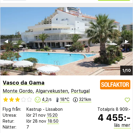
◀︎
▶︎
1/10
Vasco da Gama
Monte Gordo
,
Algarvekusten
,
Portugal
4,2
18°C
321km
/5
Flyg från:
Kastrup
-
Lissabon
Totalpris
8 909:-
4 455:-
Utresa:
lör 21 nov
15:20
Retur:
lör 28 nov
18:50
läs mer
Nätter:
7