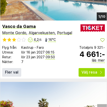
1/10
Vasco da Gama
Monte Gordo
,
Algarvekusten
,
Portugal
4,2
16°C
/5
Flyg från:
Kastrup
-
Faro
Totalpris
9 321:-
4 661:-
Utresa:
lör 16 jan 2027
06:15
Retur:
lör 23 jan 2027
09:50
läs mer
Nätter:
7
Fler val
Välj resa