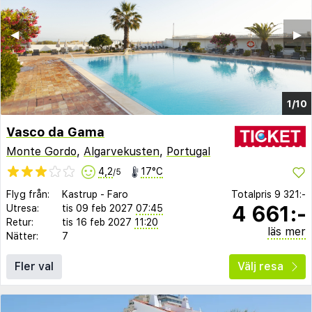
◀︎
▶︎
1/10
Vasco da Gama
Monte Gordo
,
Algarvekusten
,
Portugal
4,2
17°C
/5
Flyg från:
Kastrup
-
Faro
Totalpris
9 321:-
4 661:-
Utresa:
tis 09 feb 2027
07:45
Retur:
tis 16 feb 2027
11:20
läs mer
Nätter:
7
Fler val
Välj resa