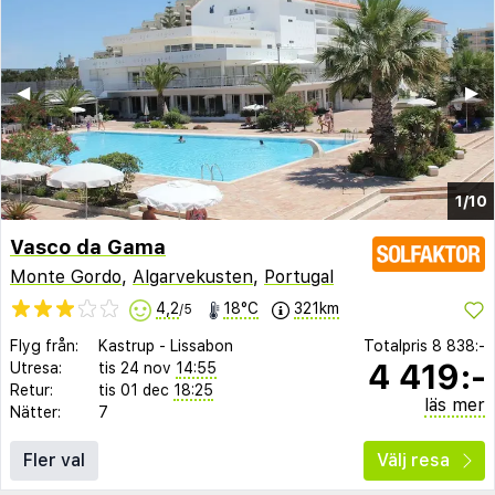
◀︎
▶︎
1/10
Vasco da Gama
Monte Gordo
,
Algarvekusten
,
Portugal
4,2
18°C
321km
/5
Flyg från:
Kastrup
-
Lissabon
Totalpris
8 838:-
4 419:-
Utresa:
tis 24 nov
14:55
Retur:
tis 01 dec
18:25
läs mer
Nätter:
7
Fler val
Välj resa