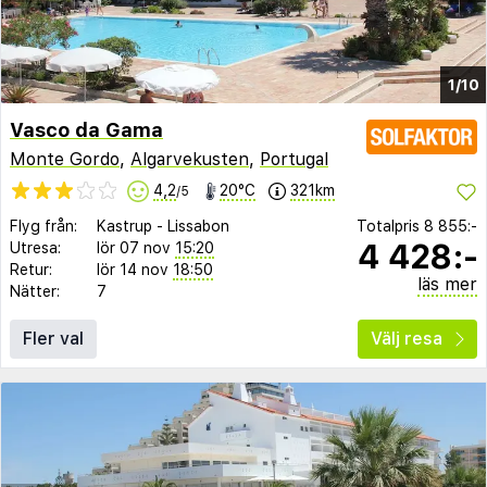
1/10
Vasco da Gama
Monte Gordo
,
Algarvekusten
,
Portugal
4,2
20°C
321km
/5
Flyg från:
Kastrup
-
Lissabon
Totalpris
8 855:-
4 428:-
Utresa:
lör 07 nov
15:20
Retur:
lör 14 nov
18:50
läs mer
Nätter:
7
Fler val
Välj resa