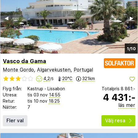
◀︎
▶︎
1/10
Vasco da Gama
Monte Gordo
,
Algarvekusten
,
Portugal
4,2
20°C
321km
/5
Flyg från:
Kastrup
-
Lissabon
Totalpris
8 861:-
4 431:-
Utresa:
tis 03 nov
14:55
Retur:
tis 10 nov
18:25
läs mer
Nätter:
7
Fler val
Välj resa