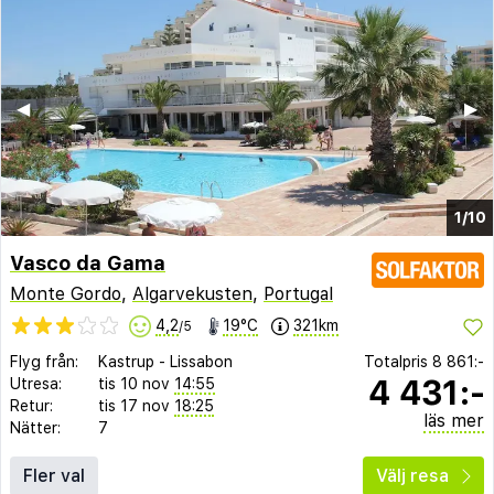
◀︎
▶︎
1/10
Vasco da Gama
Monte Gordo
,
Algarvekusten
,
Portugal
4,2
19°C
321km
/5
Flyg från:
Kastrup
-
Lissabon
Totalpris
8 861:-
4 431:-
Utresa:
tis 10 nov
14:55
Retur:
tis 17 nov
18:25
läs mer
Nätter:
7
Fler val
Välj resa