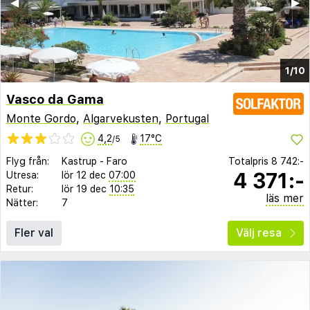
◀︎
▶︎
1/10
Vasco da Gama
Monte Gordo
,
Algarvekusten
,
Portugal
4,2
17°C
/5
Flyg från:
Kastrup
-
Faro
Totalpris
8 742:-
4 371:-
Utresa:
lör 12 dec
07:00
Retur:
lör 19 dec
10:35
läs mer
Nätter:
7
Fler val
Välj resa