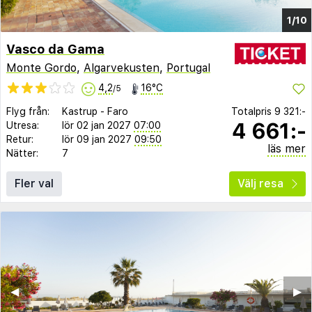
1/10
Vasco da Gama
Monte Gordo
,
Algarvekusten
,
Portugal
4,2
16°C
/5
Flyg från:
Kastrup
-
Faro
Totalpris
9 321:-
4 661:-
Utresa:
lör 02 jan 2027
07:00
Retur:
lör 09 jan 2027
09:50
läs mer
Nätter:
7
Fler val
Välj resa
◀︎
▶︎