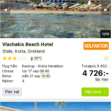
◀︎
▶︎
1/10
Vlachakis Beach Hotel
Stalis
,
Kreta
,
Grekland
26°C
Flyg från:
Kastrup
-
Kreta Heraklion
Totalpris
9 452:-
4 726:-
Utresa:
tor 17 sep
08:40
Retur:
mån 21 sep
10:40
läs mer
Nätter:
4
Fler val
Välj resa