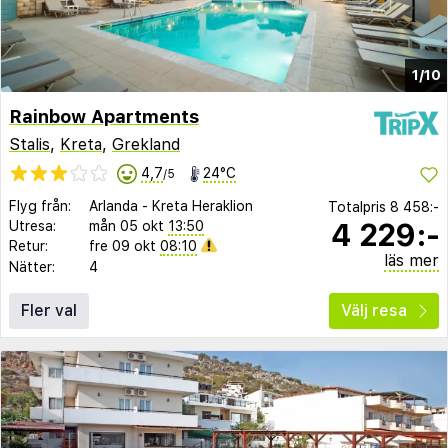
1/10
Rainbow Apartments
Stalis
,
Kreta
,
Grekland
4,7
24°C
/5
Flyg från:
Arlanda
-
Kreta Heraklion
Totalpris
8 458:-
4 229:-
Utresa:
mån 05 okt
13:50
Retur:
fre 09 okt
08:10
läs mer
Nätter:
4
Fler val
Välj resa