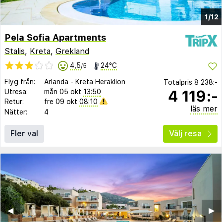
1/12
Pela Sofia Apartments
Stalis
,
Kreta
,
Grekland
4,5
24°C
/5
Flyg från:
Arlanda
-
Kreta Heraklion
Totalpris
8 238:-
4 119:-
Utresa:
mån 05 okt
13:50
Retur:
fre 09 okt
08:10
läs mer
Nätter:
4
Fler val
Välj resa
◀︎
▶︎