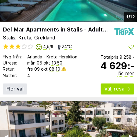
1/12
Del Mar Apartments in Stalis - Adult Only
Stalis
,
Kreta
,
Grekland
4,6
24°C
/5
Flyg från:
Arlanda
-
Kreta Heraklion
Totalpris
9 258:-
4 629:-
Utresa:
mån 05 okt
13:50
Retur:
fre 09 okt
08:10
läs mer
Nätter:
4
Fler val
Välj resa
◀︎
▶︎