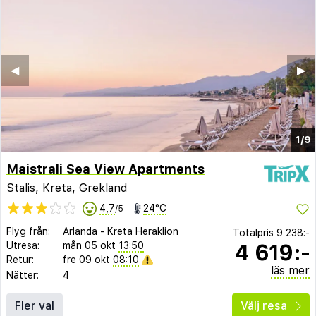
◀︎
▶︎
1/9
Maistrali Sea View Apartments
Stalis
,
Kreta
,
Grekland
4,7
24°C
/5
Flyg från:
Arlanda
-
Kreta Heraklion
Totalpris
9 238:-
4 619:-
Utresa:
mån 05 okt
13:50
Retur:
fre 09 okt
08:10
läs mer
Nätter:
4
Fler val
Välj resa