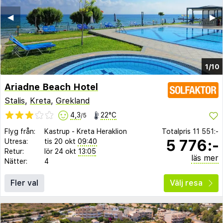
◀︎
▶︎
1/10
Ariadne Beach Hotel
Stalis
,
Kreta
,
Grekland
4,3
22°C
/5
Flyg från:
Kastrup
-
Kreta Heraklion
Totalpris
11 551:-
5 776:-
Utresa:
tis 20 okt
09:40
Retur:
lör 24 okt
13:05
läs mer
Nätter:
4
Fler val
Välj resa