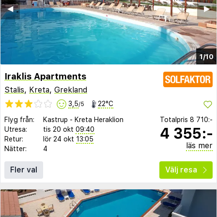
◀︎
▶︎
1/10
Iraklis Apartments
Stalis
,
Kreta
,
Grekland
3,5
22°C
/5
Flyg från:
Kastrup
-
Kreta Heraklion
Totalpris
8 710:-
4 355:-
Utresa:
tis 20 okt
09:40
Retur:
lör 24 okt
13:05
läs mer
Nätter:
4
Fler val
Välj resa