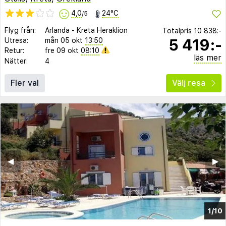
4,0
24°C
/5
Flyg från:
Arlanda
-
Kreta Heraklion
Totalpris
10 838:-
5 419:-
Utresa:
mån 05 okt
13:50
Retur:
fre 09 okt
08:10
läs mer
Nätter:
4
Fler val
Välj resa
◀︎
▶︎
1/10