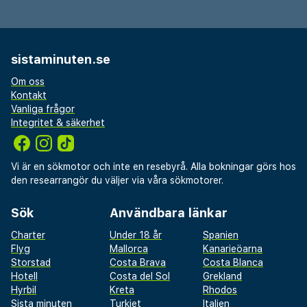
sistaminuten.se
Om oss
Kontakt
Vanliga frågor
Integritet & säkerhet
Vi är en sökmotor och inte en resebyrå. Alla bokningar görs hos
den researrangör du väljer via våra sökmotorer.
Sök
Användbara länkar
Charter
Under 18 år
Spanien
Flyg
Mallorca
Kanarieöarna
Storstad
Costa Brava
Costa Blanca
Hotell
Costa del Sol
Grekland
Hyrbil
Kreta
Rhodos
Sista minuten
Turkiet
Italien