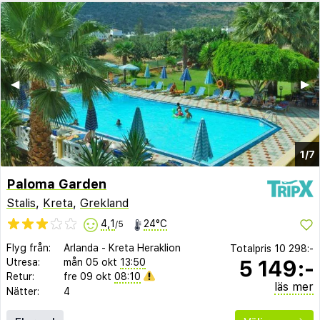
◀︎
▶︎
1/7
Paloma Garden
Stalis
,
Kreta
,
Grekland
4,1
24°C
/5
Flyg från:
Arlanda
-
Kreta Heraklion
Totalpris
10 298:-
5 149:-
Utresa:
mån 05 okt
13:50
Retur:
fre 09 okt
08:10
läs mer
Nätter:
4