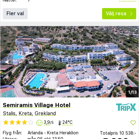
Fler val
Välj resa
◀︎
▶︎
1/13
Semiramis Village Hotel
Stalis
,
Kreta
,
Grekland
3,9
24°C
/5
Flyg från:
Arlanda
-
Kreta Heraklion
Totalpris
10 538:-
Utresa:
mån 05 okt
13:50