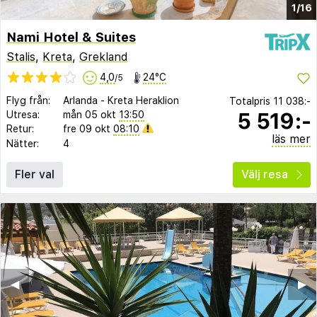
1/16
Nami Hotel & Suites
Stalis
,
Kreta
,
Grekland
4,0
24°C
/5
Flyg från:
Arlanda
-
Kreta Heraklion
Totalpris
11 038:-
5 519:-
Utresa:
mån 05 okt
13:50
Retur:
fre 09 okt
08:10
läs mer
Nätter:
4
Fler val
Välj resa
◀︎
▶︎