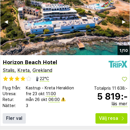
◀︎
▶︎
1/10
Horizon Beach Hotel
Stalis
,
Kreta
,
Grekland
22°C
Flyg från:
Kastrup
-
Kreta Heraklion
Totalpris
11 638:-
5 819:-
Utresa:
fre 23 okt
11:00
Retur:
mån 26 okt
06:00
läs mer
Nätter:
3
Fler val
Välj resa