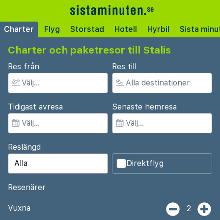
Charter
Flyg
Storstad
Hotell
Hyrbil
Sista minu
Charter och paketresor till Stalis
Res från
Res till
Tidigast avresa
Senaste hemresa
Reslängd
Direktflyg
Resenärer
Vuxna
2