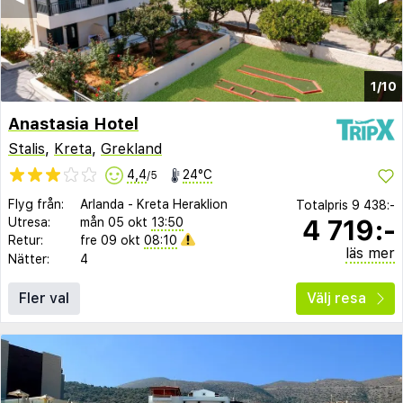
1/10
Anastasia Hotel
Stalis
,
Kreta
,
Grekland
4,4
24°C
/5
Flyg från:
Arlanda
-
Kreta Heraklion
Totalpris
9 438:-
4 719:-
Utresa:
mån 05 okt
13:50
Retur:
fre 09 okt
08:10
läs mer
Nätter:
4
Fler val
Välj resa