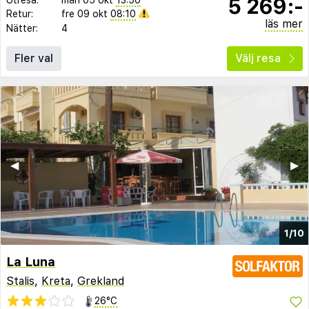
5 269:-
Retur:
fre 09 okt
08:10
läs mer
Nätter:
4
Fler val
Välj resa
◀︎
▶︎
1/10
La Luna
Stalis
,
Kreta
,
Grekland
26°C