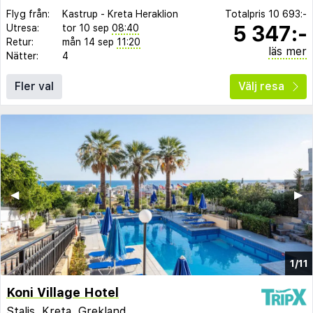
Flyg från:
Kastrup
-
Kreta Heraklion
Totalpris
10 693:-
5 347:-
Utresa:
tor 10 sep
08:40
Retur:
mån 14 sep
11:20
läs mer
Nätter:
4
Fler val
Välj resa
◀︎
▶︎
1/11
Koni Village Hotel
Stalis
,
Kreta
,
Grekland