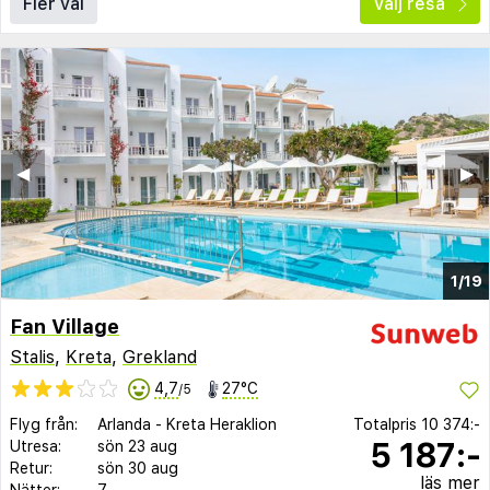
Fler val
Välj resa
◀︎
▶︎
1/19
Fan Village
Stalis
,
Kreta
,
Grekland
4,7
27°C
/5
Flyg från:
Arlanda
-
Kreta Heraklion
Totalpris
10 374:-
5 187:-
Utresa:
sön 23 aug
Retur:
sön 30 aug
läs mer
Nätter:
7