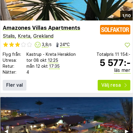
1/10
Amazones Villas Apartments
Stalis
,
Kreta
,
Grekland
3,8
24°C
/5
Flyg från:
Kastrup
-
Kreta Heraklion
Totalpris
11 154:-
5 577:-
Utresa:
tor 08 okt
12:25
Retur:
mån 12 okt
17:35
läs mer
Nätter:
4
Fler val
Välj resa
◀︎
▶︎