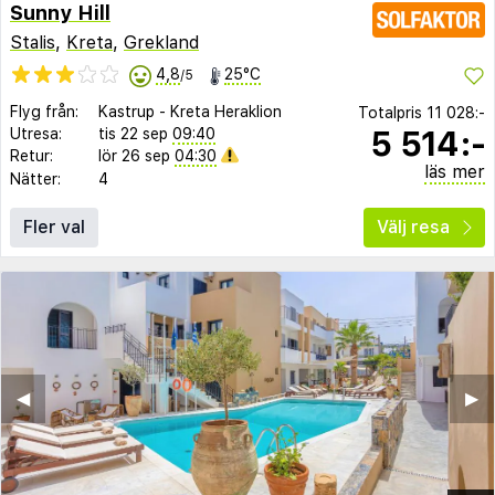
Sunny Hill
Stalis
,
Kreta
,
Grekland
4,8
25°C
/5
Flyg från:
Kastrup
-
Kreta Heraklion
Totalpris
11 028:-
5 514:-
Utresa:
tis 22 sep
09:40
Retur:
lör 26 sep
04:30
läs mer
Nätter:
4
Fler val
Välj resa
◀︎
▶︎