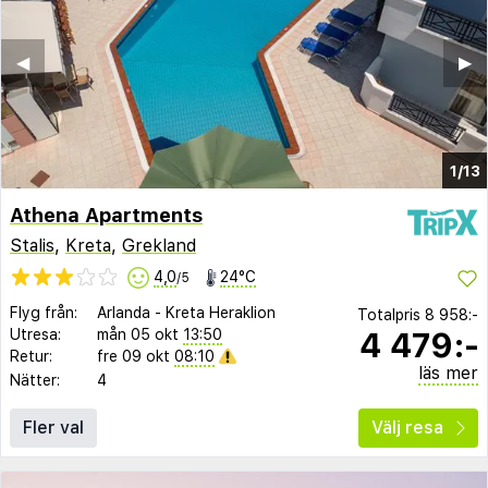
◀︎
▶︎
1/13
Athena Apartments
Stalis
,
Kreta
,
Grekland
4,0
24°C
/5
Flyg från:
Arlanda
-
Kreta Heraklion
Totalpris
8 958:-
4 479:-
Utresa:
mån 05 okt
13:50
Retur:
fre 09 okt
08:10
läs mer
Nätter:
4
Fler val
Välj resa