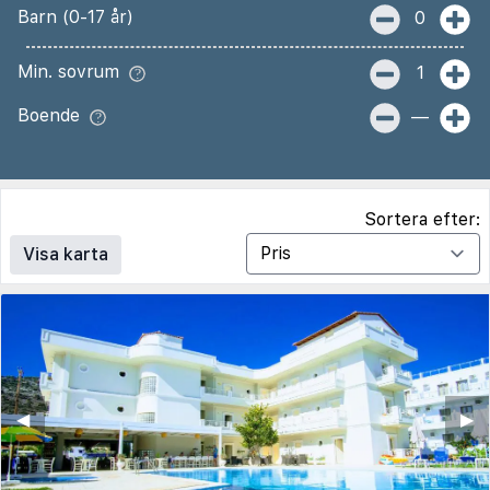
Barn (0-17 år)
0
Min. sovrum
1
Boende
—
Sortera efter:
Visa karta
◀︎
▶︎