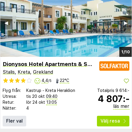
◀︎
▶︎
1/10
Dionysos Hotel Apartments & Studios
Stalis
,
Kreta
,
Grekland
4,4
22°C
/5
Flyg från:
Kastrup
-
Kreta Heraklion
Totalpris
9 614:-
4 807:-
Utresa:
tis 20 okt
09:40
Retur:
lör 24 okt
13:05
läs mer
Nätter:
4
Fler val
Välj resa