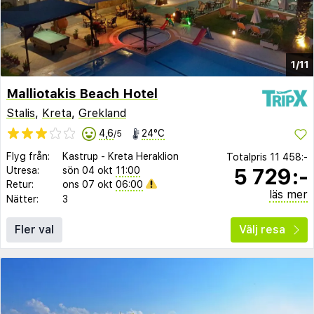
1/11
Malliotakis Beach Hotel
Stalis
,
Kreta
,
Grekland
4,6
24°C
/5
Flyg från:
Kastrup
-
Kreta Heraklion
Totalpris
11 458:-
5 729:-
Utresa:
sön 04 okt
11:00
Retur:
ons 07 okt
06:00
läs mer
Nätter:
3
Fler val
Välj resa