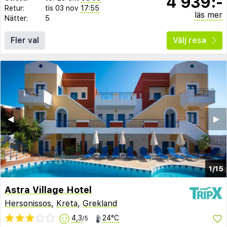
4 939:-
Retur:
tis 03 nov
17:55
läs mer
Nätter:
5
Fler val
Välj resa
◀︎
▶︎
1/15
Astra Village Hotel
Hersonissos
,
Kreta
,
Grekland
4,3
24°C
/5