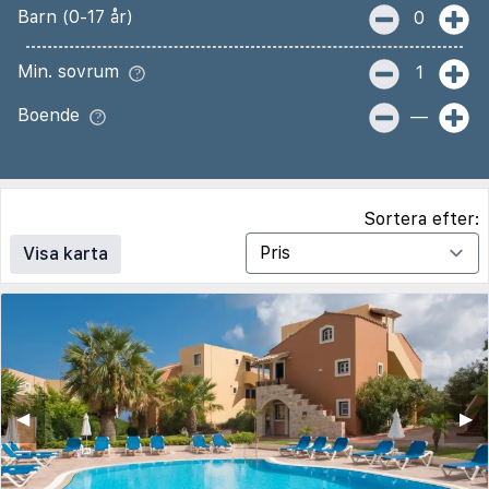
Barn (0-17 år)
0
Min. sovrum
1
Boende
—
Sortera efter:
Visa karta
◀︎
▶︎