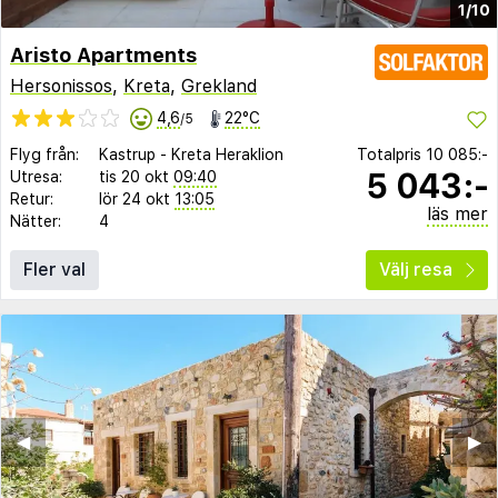
1/10
Aristo Apartments
Hersonissos
,
Kreta
,
Grekland
4,6
22°C
/5
Flyg från:
Kastrup
-
Kreta Heraklion
Totalpris
10 085:-
5 043:-
Utresa:
tis 20 okt
09:40
Retur:
lör 24 okt
13:05
läs mer
Nätter:
4
Fler val
Välj resa
◀︎
▶︎