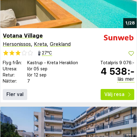
1/28
Votana Village
Hersonissos
,
Kreta
,
Grekland
27°C
Flyg från:
Kastrup
-
Kreta Heraklion
Totalpris
9 076:-
4 538:-
Utresa:
lör 05 sep
Retur:
lör 12 sep
läs mer
Nätter:
7
Fler val
Välj resa