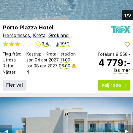
1/9
Porto Plazza Hotel
Hersonissos
,
Kreta
,
Grekland
3,4
19°C
/5
Flyg från:
Kastrup
-
Kreta Heraklion
Totalpris
9 558:-
4 779:-
Utresa:
sön 04 apr 2027
11:00
Retur:
tor 08 apr 2027
06:00
läs mer
Nätter:
4
Fler val
Välj resa
◀︎
▶︎