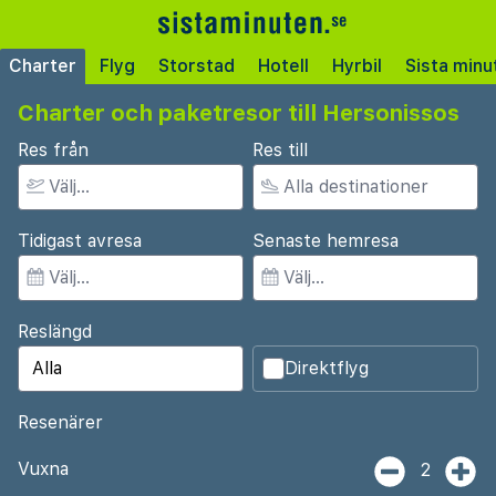
Charter
Flyg
Storstad
Hotell
Hyrbil
Sista minu
Charter och paketresor till Hersonissos
Res från
Res till
Tidigast avresa
Senaste hemresa
Reslängd
Direktflyg
Resenärer
Vuxna
2