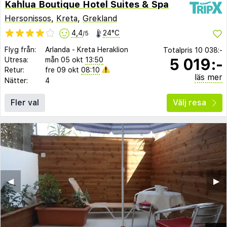
Kahlua Boutique Hotel Suites & Spa
Hersonissos
,
Kreta
,
Grekland
4,4
24°C
/5
Flyg från:
Arlanda
-
Kreta Heraklion
Totalpris
10 038:-
5 019:-
Utresa:
mån 05 okt
13:50
Retur:
fre 09 okt
08:10
läs mer
Nätter:
4
Fler val
Välj resa
◀︎
▶︎