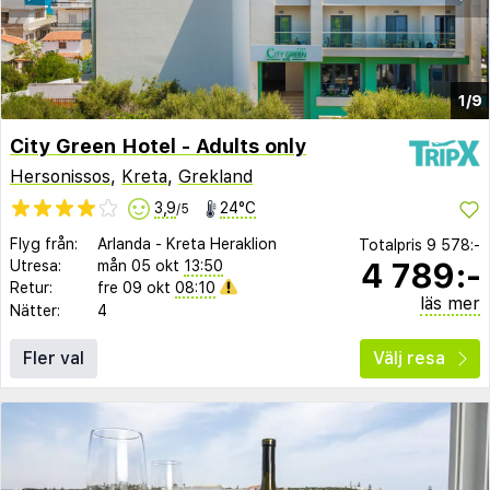
1/9
City Green Hotel - Adults only
Hersonissos
,
Kreta
,
Grekland
3,9
24°C
/5
Flyg från:
Arlanda
-
Kreta Heraklion
Totalpris
9 578:-
4 789:-
Utresa:
mån 05 okt
13:50
Retur:
fre 09 okt
08:10
läs mer
Nätter:
4
Fler val
Välj resa