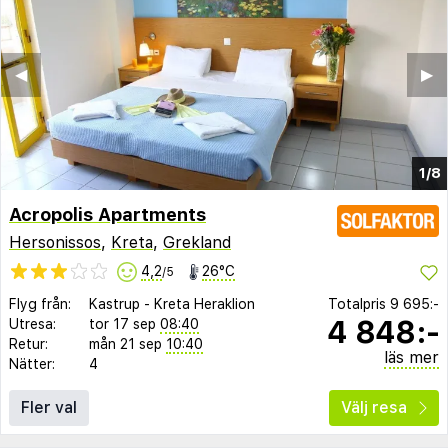
◀︎
▶︎
1/8
Acropolis Apartments
Hersonissos
,
Kreta
,
Grekland
4,2
26°C
/5
Flyg från:
Kastrup
-
Kreta Heraklion
Totalpris
9 695:-
4 848:-
Utresa:
tor 17 sep
08:40
Retur:
mån 21 sep
10:40
läs mer
Nätter:
4
Fler val
Välj resa