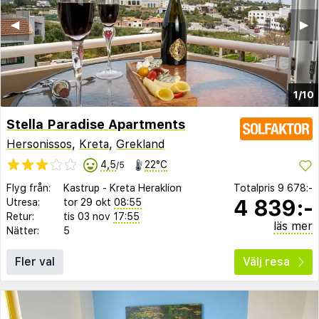
◀︎
▶︎
1/10
Stella Paradise Apartments
Hersonissos
,
Kreta
,
Grekland
4,5
22°C
/5
Flyg från:
Kastrup
-
Kreta Heraklion
Totalpris
9 678:-
4 839:-
Utresa:
tor 29 okt
08:55
Retur:
tis 03 nov
17:55
läs mer
Nätter:
5
Fler val
Välj resa