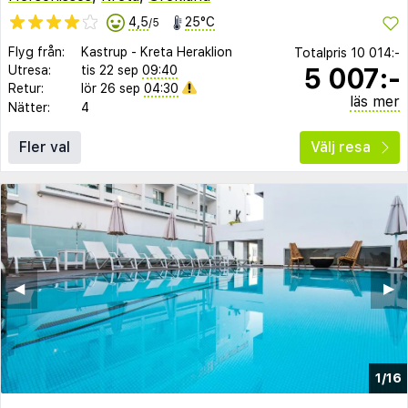
4,5
25°C
/5
Flyg från:
Kastrup
-
Kreta Heraklion
Totalpris
10 014:-
5 007:-
Utresa:
tis 22 sep
09:40
Retur:
lör 26 sep
04:30
läs mer
Nätter:
4
Fler val
Välj resa
◀︎
▶︎
1/16