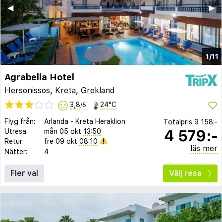
◀︎
▶︎
1/11
Agrabella Hotel
Hersonissos
,
Kreta
,
Grekland
3,8
24°C
/5
Flyg från:
Arlanda
-
Kreta Heraklion
Totalpris
9 158:-
4 579:-
Utresa:
mån 05 okt
13:50
Retur:
fre 09 okt
08:10
läs mer
Nätter:
4
Fler val
Välj resa