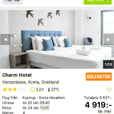
◀︎
▶︎
1/10
Charm Hotel
Hersonissos
,
Kreta
,
Grekland
3,2
22°C
/5
Flyg från:
Kastrup
-
Kreta Heraklion
Totalpris
9 837:-
4 919:-
Utresa:
tis 20 okt
09:40
Retur:
lör 24 okt
13:05
läs mer
Nätter:
4