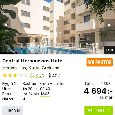
◀︎
▶︎
1/10
Central Hersonissos Hotel
Hersonissos
,
Kreta
,
Grekland
4,3
22°C
/5
Flyg från:
Kastrup
-
Kreta Heraklion
Totalpris
9 387:-
4 694:-
Utresa:
tis 20 okt
09:40
Retur:
lör 24 okt
13:05
läs mer
Nätter:
4
Fler val
Välj resa