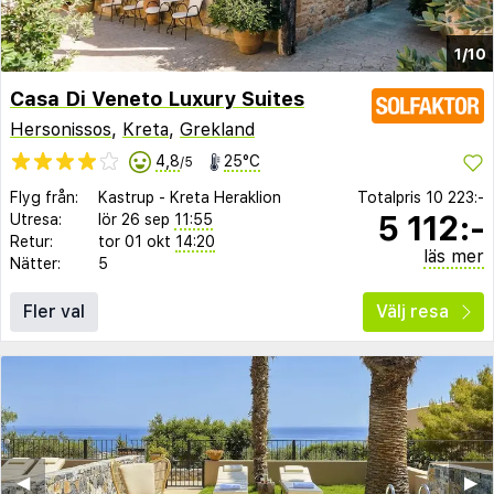
1/10
Casa Di Veneto Luxury Suites
Hersonissos
,
Kreta
,
Grekland
4,8
25°C
/5
Flyg från:
Kastrup
-
Kreta Heraklion
Totalpris
10 223:-
5 112:-
Utresa:
lör 26 sep
11:55
Retur:
tor 01 okt
14:20
läs mer
Nätter:
5
Fler val
Välj resa
◀︎
▶︎