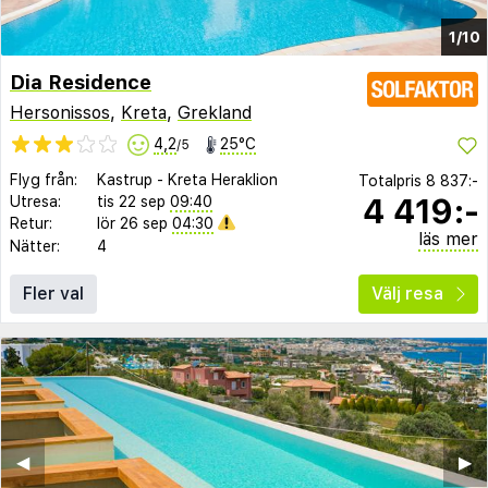
1/10
Dia Residence
Hersonissos
,
Kreta
,
Grekland
4,2
25°C
/5
Flyg från:
Kastrup
-
Kreta Heraklion
Totalpris
8 837:-
4 419:-
Utresa:
tis 22 sep
09:40
Retur:
lör 26 sep
04:30
läs mer
Nätter:
4
Fler val
Välj resa
◀︎
▶︎