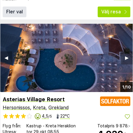
Fler val
Välj resa
◀︎
▶︎
1/10
Asterias Village Resort
Hersonissos
,
Kreta
,
Grekland
4,5
22°C
/5
Flyg från:
Kastrup
-
Kreta Heraklion
Totalpris
9 878:-
Utresa:
tor 29 okt
08:55