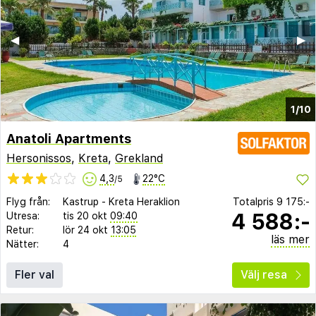
◀︎
▶︎
1/10
Anatoli Apartments
Hersonissos
,
Kreta
,
Grekland
4,3
22°C
/5
Flyg från:
Kastrup
-
Kreta Heraklion
Totalpris
9 175:-
4 588:-
Utresa:
tis 20 okt
09:40
Retur:
lör 24 okt
13:05
läs mer
Nätter:
4
Fler val
Välj resa