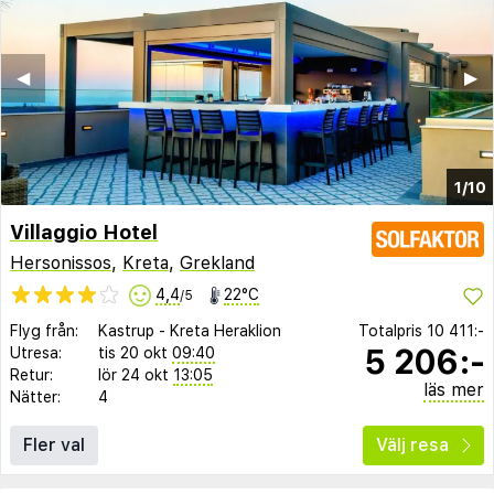
◀︎
▶︎
1/10
Villaggio Hotel
Hersonissos
,
Kreta
,
Grekland
4,4
22°C
/5
Flyg från:
Kastrup
-
Kreta Heraklion
Totalpris
10 411:-
5 206:-
Utresa:
tis 20 okt
09:40
Retur:
lör 24 okt
13:05
läs mer
Nätter:
4
Fler val
Välj resa