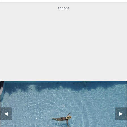
annons
◀︎
▶︎