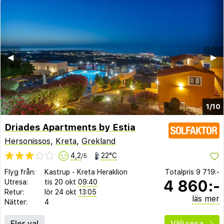
◀︎
▶︎
1/10
Driades Apartments by Estia
Hersonissos
,
Kreta
,
Grekland
4,2
22°C
/5
Flyg från:
Kastrup
-
Kreta Heraklion
Totalpris
9 719:-
4 860:-
Utresa:
tis 20 okt
09:40
Retur:
lör 24 okt
13:05
läs mer
Nätter:
4
Fler val
Välj resa