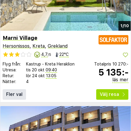
1/10
Marni Village
Hersonissos
,
Kreta
,
Grekland
4,7
22°C
/5
Flyg från:
Kastrup
-
Kreta Heraklion
Totalpris
10 270:-
5 135:-
Utresa:
tis 20 okt
09:40
Retur:
lör 24 okt
13:05
läs mer
Nätter:
4
Fler val
Välj resa