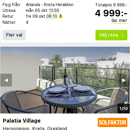
Flyg från:
Arlanda
-
Kreta Heraklion
Totalpris
9 998:-
4 999:-
Utresa:
mån 05 okt
13:50
Retur:
fre 09 okt
08:10
läs mer
Nätter:
4
Fler val
Välj resa
◀︎
▶︎
1/10
Palatia Village
Hersonissos
,
Kreta
,
Grekland