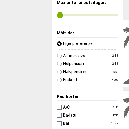
Max antal arbetsdagar:
—
Måltider
Inga preferenser
All-inclusive
243
Helpension
243
Halvpension
331
Frukost
800
Faciliteter
A/C
911
Badstu
128
Bar
1027