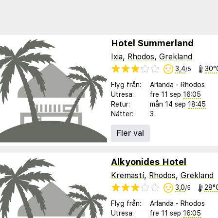
Hotel Summerland
Ixia
,
Rhodos
,
Grekland
3,4
30°
/5
Flyg från:
Arlanda
-
Rhodos
Utresa:
fre 11 sep
16:05
Retur:
mån 14 sep
18:45
Nätter:
3
Fler val
Alkyonides Hotel
Kremastí
,
Rhodos
,
Grekland
3,0
28°
/5
Flyg från:
Arlanda
-
Rhodos
Utresa:
fre 11 sep
16:05