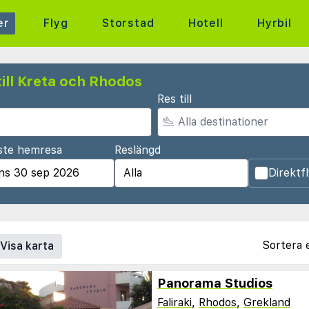
er
Flyg
Storstad
Hotell
Hyrbil
ill Kreta och Rhodos
Res till
ste hemresa
Reslängd
Direktf
Sortera 
Visa karta
Panorama Studios
Faliraki
,
Rhodos
,
Grekland