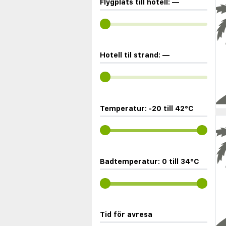
Flygplats till hotell:
—
Hotell til strand:
—
Temperatur:
-20
till
42
°C
Badtemperatur:
0
till
34
°C
Tid för avresa