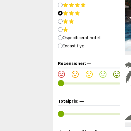
◀
Ospecificerat hotell
Endast flyg
Recensioner:
—
Totalpris:
—