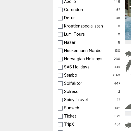
Apollo
146
◀
Corendon
57
Detur
38
Kroatienspecialisten
0
Lumi Tours
0
Nazar
5
Neckermann Nordic
130
Norwegian Holidays
236
SAS Holidays
339
Sembo
649
Solfaktor
447
Solresor
2
Spicy Travel
27
Sunweb
192
Ticket
372
TripX
451