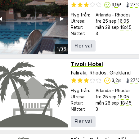
3,9
27°
/5
Flyg från:
Arlanda
-
Rhodos
︎
▶︎
Utresa:
fre 25 sep
16:05
Retur:
mån 28 sep
18:45
Nätter:
3
Fler val
1/35
Tivoli Hotel
Faliraki
,
Rhodos
,
Grekland
3,2
27°
/5
Flyg från:
Arlanda
-
Rhodos
Utresa:
fre 25 sep
16:05
Retur:
mån 28 sep
18:45
Nätter:
3
Fler val