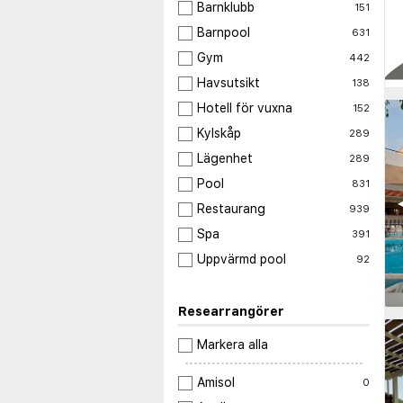
Barnklubb
151
Barnpool
631
Gym
442
Havsutsikt
138
Hotell för vuxna
152
Kylskåp
289
Lägenhet
289
Pool
831
◀
Restaurang
939
Spa
391
Uppvärmd pool
92
Researrangörer
Markera alla
Amisol
0