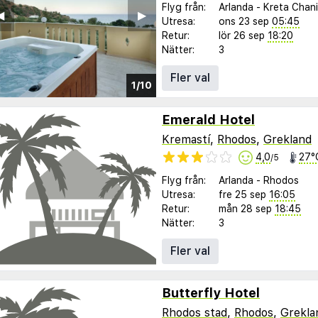
Flyg från:
Arlanda
-
Kreta Chan
︎
▶︎
Utresa:
ons 23 sep
05:45
Retur:
lör 26 sep
18:20
Nätter:
3
Fler val
1/10
Emerald Hotel
Kremastí
,
Rhodos
,
Grekland
4,0
27°
/5
Flyg från:
Arlanda
-
Rhodos
Utresa:
fre 25 sep
16:05
Retur:
mån 28 sep
18:45
Nätter:
3
Fler val
Butterfly Hotel
Rhodos stad
,
Rhodos
,
Grekla