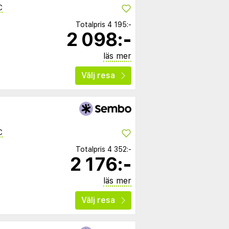
C
Totalpris
4 195:-
2 098:-
läs mer
Välj resa
C
Totalpris
4 352:-
2 176:-
läs mer
Välj resa