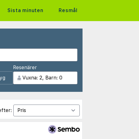
Sista minuten
Resmål
Resenärer
lyg
efter: