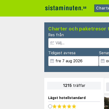
Chart
Charter och paketresor t
Res från
Tidigast avresa
Sena
1215
träffar
Lägst hotellstandard