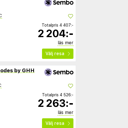
C
Totalpris
4 407:-
2 204:-
läs mer
Välj resa
hodes by GHH
C
Totalpris
4 526:-
2 263:-
läs mer
Välj resa