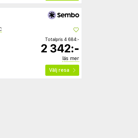
C
Totalpris
4 684:-
2 342:-
läs mer
Välj resa