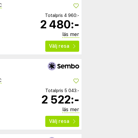
C
Totalpris
4 960:-
2 480:-
läs mer
Välj resa
C
Totalpris
5 043:-
2 522:-
läs mer
Välj resa