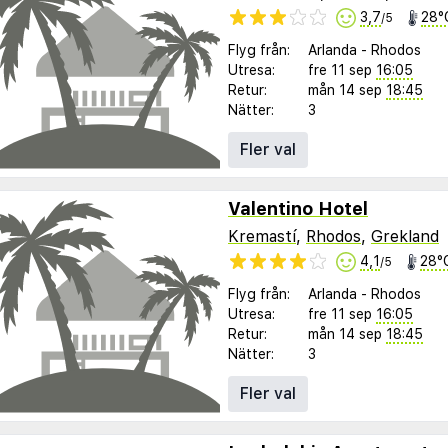
3,7
28°
/5
Flyg från:
Arlanda
-
Rhodos
Utresa:
fre 11 sep
16:05
Retur:
mån 14 sep
18:45
Nätter:
3
Fler val
Valentino Hotel
Kremastí
,
Rhodos
,
Grekland
4,1
28°
/5
Flyg från:
Arlanda
-
Rhodos
Utresa:
fre 11 sep
16:05
Retur:
mån 14 sep
18:45
Nätter:
3
Fler val