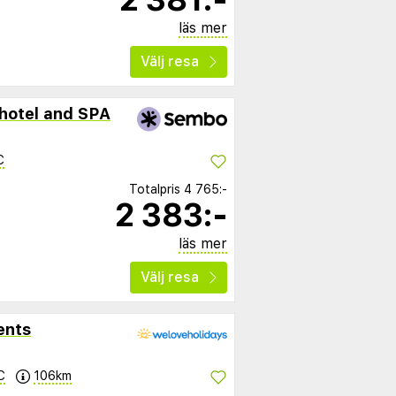
läs mer
Välj resa
hotel and SPA
C
Totalpris
4 765:-
2 383:-
läs mer
Välj resa
ents
C
106km