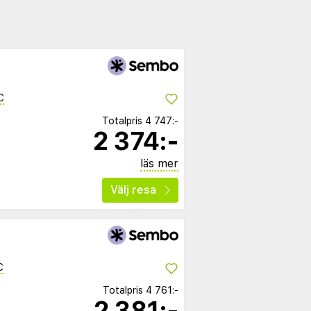
C
Totalpris
4 747:-
2 374:-
läs mer
Välj resa
C
Totalpris
4 761:-
2 381:-