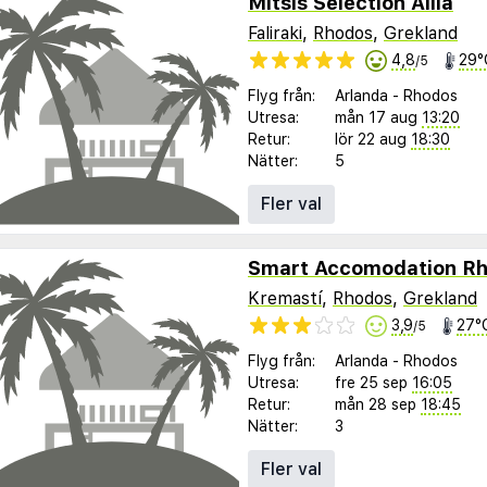
Mitsis Selection Alila
Faliraki
,
Rhodos
,
Grekland
4,8
29°
/5
Flyg från:
Arlanda
-
Rhodos
Utresa:
mån 17 aug
13:20
Retur:
lör 22 aug
18:30
Nätter:
5
Fler val
Smart Accomodation R
Kremastí
,
Rhodos
,
Grekland
3,9
27°
/5
Flyg från:
Arlanda
-
Rhodos
Utresa:
fre 25 sep
16:05
Retur:
mån 28 sep
18:45
Nätter:
3
Fler val