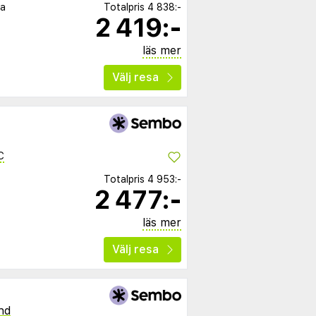
ia
Totalpris
4 838:-
2 419:-
läs mer
Välj resa
C
Totalpris
4 953:-
2 477:-
läs mer
Välj resa
nd