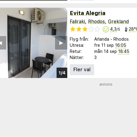
Evita Alegria
Faliraki
,
Rhodos
,
Grekland
4,3
28°
/5
Flyg från:
Arlanda
-
Rhodos
︎
▶︎
Utresa:
fre 11 sep
16:05
Retur:
mån 14 sep
18:45
Nätter:
3
Fler val
1/4
annons