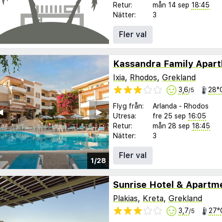
Retur:
mån 14 sep
18:45
Nätter:
3
Fler val
Kassandra Family Apart
Ixia
,
Rhodos
,
Grekland
3,6
28°
/5
Flyg från:
Arlanda
-
Rhodos
︎
▶︎
Utresa:
fre 25 sep
16:05
Retur:
mån 28 sep
18:45
Nätter:
3
Fler val
1/28
Sunrise Hotel & Apartm
Plakias
,
Kreta
,
Grekland
3,7
27°
/5