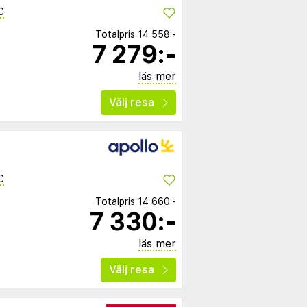
C
Totalpris
14 558:-
7 279:-
läs mer
Välj resa
C
Totalpris
14 660:-
7 330:-
läs mer
Välj resa