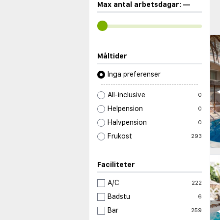
Max antal arbetsdagar:
—
Måltider
Inga preferenser
◀
All-inclusive
0
Helpension
0
Halvpension
0
Frukost
293
Faciliteter
A/C
222
Badstu
6
◀
Bar
259