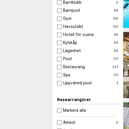
Barnklubb
0
Barnpool
66
Gym
126
Havsutsikt
120
Hotell för vuxna
46
Kylskåp
56
Lägenhet
56
Pool
317
◀
Restaurang
223
Spa
131
Uppvärmd pool
3
Researrangörer
Markera alla
Amisol
0