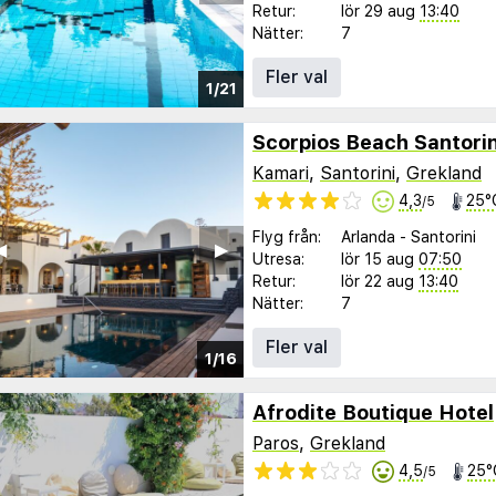
Retur:
lör 29 aug
13:40
Nätter:
7
Fler val
1/21
Scorpios Beach Santorin
Kamari
,
Santorini
,
Grekland
4,3
25°
/5
Flyg från:
Arlanda
-
Santorini
︎
▶︎
Utresa:
lör 15 aug
07:50
Retur:
lör 22 aug
13:40
Nätter:
7
Fler val
1/16
Afrodite Boutique Hotel
Paros
,
Grekland
4,5
25°
/5