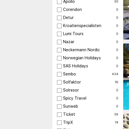
Apollo
30
◀
Corendon
0
Detur
0
Kroatienspecialisten
0
Lumi Tours
0
Nazar
0
Neckermann Nordic
0
Norwegian Holidays
0
SAS Holidays
0
Sembo
434
◀
Solfaktor
18
Solresor
0
Spicy Travel
0
Sunweb
0
Ticket
38
TripX
74