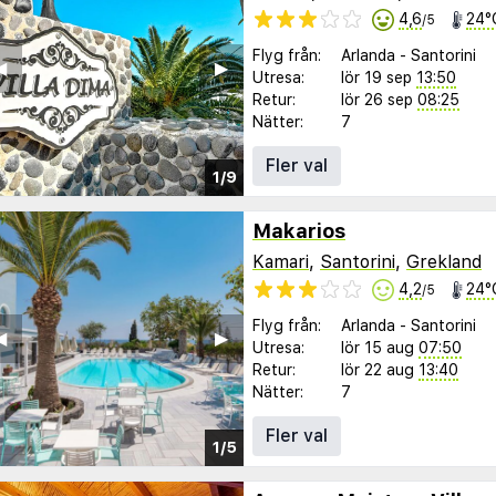
4,6
24°
/5
Flyg från:
Arlanda
-
Santorini
︎
▶︎
Utresa:
lör 19 sep
13:50
Retur:
lör 26 sep
08:25
Nätter:
7
Fler val
1/9
Makarios
Kamari
,
Santorini
,
Grekland
4,2
24°
/5
Flyg från:
Arlanda
-
Santorini
︎
▶︎
Utresa:
lör 15 aug
07:50
Retur:
lör 22 aug
13:40
Nätter:
7
Fler val
1/5