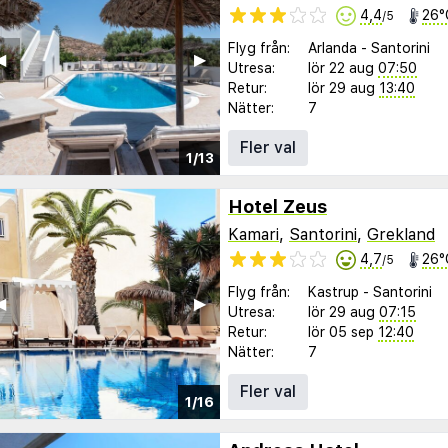
4,4
26°
/5
Flyg från:
Arlanda
-
Santorini
︎
▶︎
Utresa:
lör 22 aug
07:50
Retur:
lör 29 aug
13:40
Nätter:
7
Fler val
1/13
Hotel Zeus
Kamari
,
Santorini
,
Grekland
4,7
26°
/5
Flyg från:
Kastrup
-
Santorini
︎
▶︎
Utresa:
lör 29 aug
07:15
Retur:
lör 05 sep
12:40
Nätter:
7
Fler val
1/16