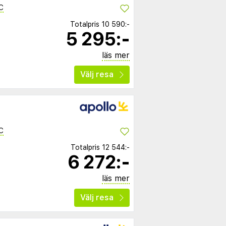
C
Totalpris
10 590:-
5 295:-
läs mer
Välj resa
C
Totalpris
12 544:-
6 272:-
läs mer
Välj resa