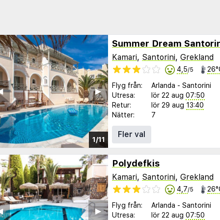
Summer Dream Santorin
Kamari
,
Santorini
,
Grekland
4,5
26°
/5
Flyg från:
Arlanda
-
Santorini
︎
▶︎
Utresa:
lör 22 aug
07:50
Retur:
lör 29 aug
13:40
Nätter:
7
Fler val
1/11
Polydefkis
Kamari
,
Santorini
,
Grekland
4,7
26°
/5
Flyg från:
Arlanda
-
Santorini
︎
▶︎
Utresa:
lör 22 aug
07:50