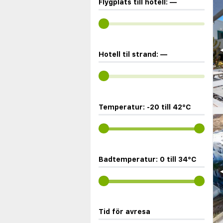
Flygplats till hotell:
—
◀
Hotell til strand:
—
Temperatur:
-20
till
42
°C
Badtemperatur:
0
till
34
°C
◀
Tid för avresa