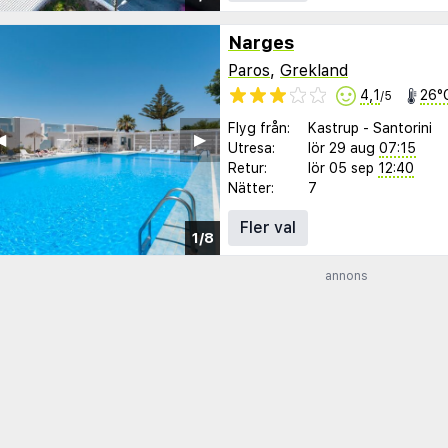
Narges
Paros
,
Grekland
4,1
26°
/5
Flyg från:
Kastrup
-
Santorini
︎
▶︎
Utresa:
lör 29 aug
07:15
Retur:
lör 05 sep
12:40
Nätter:
7
Fler val
1/8
annons