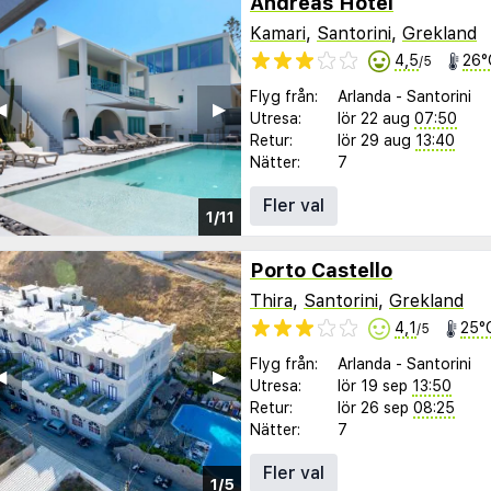
Andreas Hotel
Kamari
,
Santorini
,
Grekland
4,5
26°
/5
Flyg från:
Arlanda
-
Santorini
︎
▶︎
Utresa:
lör 22 aug
07:50
Retur:
lör 29 aug
13:40
Nätter:
7
Fler val
1/11
Porto Castello
Thira
,
Santorini
,
Grekland
4,1
25°
/5
Flyg från:
Arlanda
-
Santorini
︎
▶︎
Utresa:
lör 19 sep
13:50
Retur:
lör 26 sep
08:25
Nätter:
7
Fler val
1/5