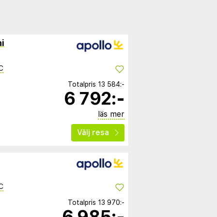
i
C
Totalpris
13 584:-
6 792:-
läs mer
Välj resa
C
Totalpris
13 970:-
6 985:-