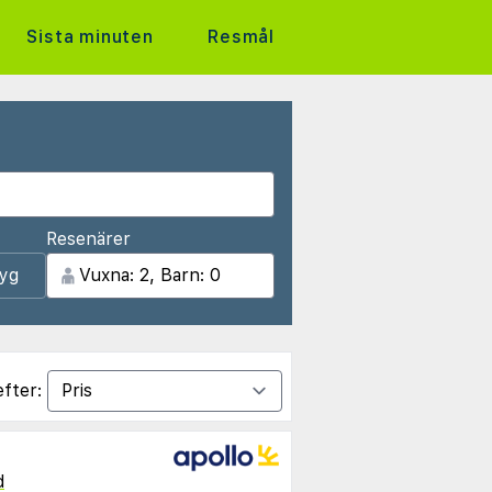
Sista minuten
Resmål
Resenärer
lyg
efter:
d