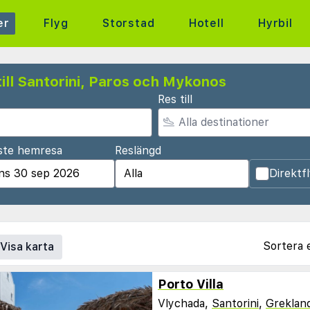
er
Flyg
Storstad
Hotell
Hyrbil
ill Santorini, Paros och Mykonos
Res till
ste hemresa
Reslängd
Direktf
Sortera 
Visa karta
Porto Villa
Vlychada,
Santorini
,
Greklan