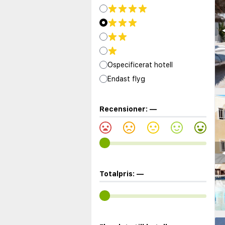
◀
Ospecificerat hotell
Endast flyg
Recensioner:
—
◀
Totalpris:
—