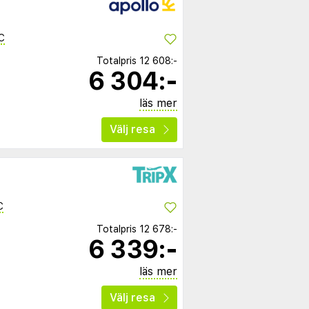
C
Totalpris
12 608:-
6 304:-
läs mer
Välj resa
C
Totalpris
12 678:-
6 339:-
läs mer
Välj resa