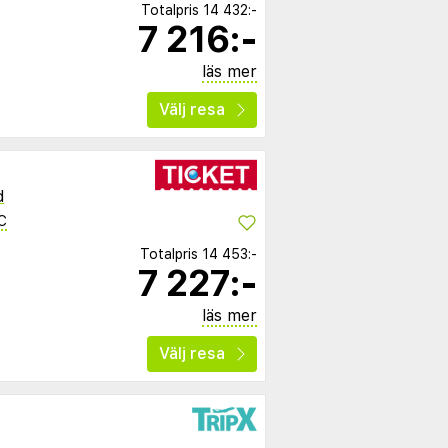
Totalpris
14 432:-
7 216:-
läs mer
Välj resa
d
C
Totalpris
14 453:-
7 227:-
läs mer
Välj resa