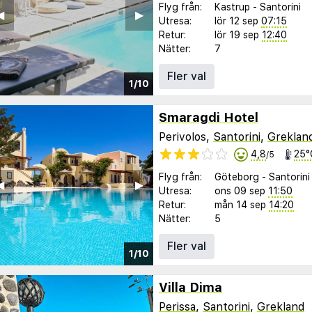
Flyg från:
Kastrup
-
Santorini
︎
▶︎
Utresa:
lör 12 sep
07:15
Retur:
lör 19 sep
12:40
Nätter:
7
Fler val
1/10
Smaragdi Hotel
Perivolos,
Santorini
,
Greklan
4,8
25°
/5
Flyg från:
Göteborg
-
Santorini
︎
▶︎
Utresa:
ons 09 sep
11:50
Retur:
mån 14 sep
14:20
Nätter:
5
Fler val
1/10
Villa Dima
Perissa
,
Santorini
,
Grekland