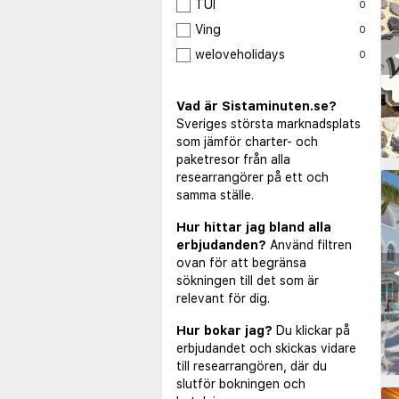
TUI
0
Ving
0
◀
weloveholidays
0
Vad är Sistaminuten.se?
Sveriges största marknadsplats
som jämför charter- och
paketresor från alla
researrangörer på ett och
samma ställe.
Hur hittar jag bland alla
erbjudanden?
Använd filtren
ovan för att begränsa
◀
sökningen till det som är
relevant för dig.
Hur bokar jag?
Du klickar på
erbjudandet och skickas vidare
till researrangören, där du
slutför bokningen och