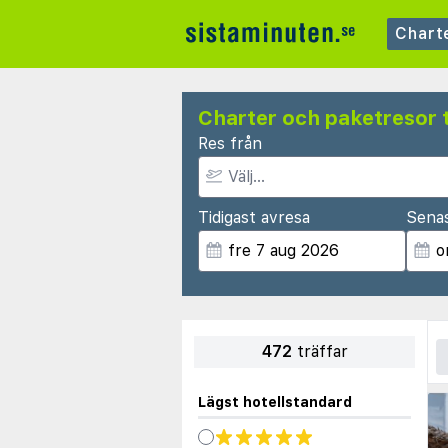
Chart
Charter och paketresor t
Res från
Tidigast avresa
Sena
472
träffar
Lägst hotellstandard