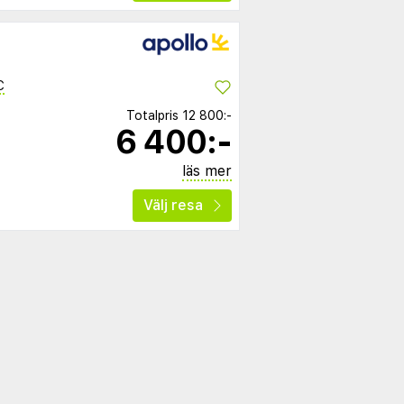
C
Totalpris
12 800:-
6 400:-
läs mer
Välj resa