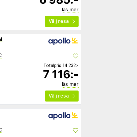
läs mer
Välj resa
i
C
Totalpris
14 232:-
7 116:-
läs mer
Välj resa
C