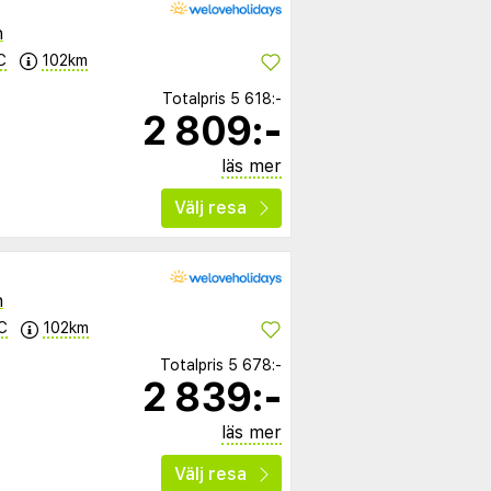
n
C
102km
Totalpris
5 618:-
2 809:-
läs mer
Välj resa
n
C
102km
Totalpris
5 678:-
2 839:-
läs mer
Välj resa