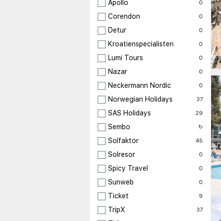
Apollo
0
◀
Corendon
0
Detur
0
Kroatienspecialisten
0
Lumi Tours
0
Nazar
0
Neckermann Nordic
0
Norwegian Holidays
37
SAS Holidays
29
Sembo
↻
◀
Solfaktor
45
Solresor
0
Spicy Travel
0
Sunweb
0
Ticket
9
TripX
37