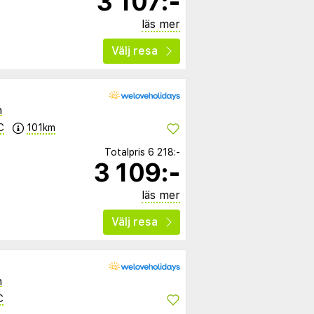
3 107:-
läs mer
Välj resa
n
C
101km
Totalpris
6 218:-
3 109:-
läs mer
Välj resa
n
C