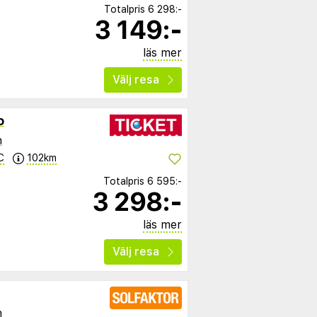
Totalpris
6 298:-
3 149:-
läs mer
Välj resa
o
n
C
102km
Totalpris
6 595:-
3 298:-
läs mer
Välj resa
n