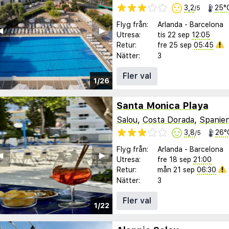
3,2
25°
/5
Flyg från:
Arlanda
-
Barcelona
︎
▶︎
Utresa:
tis 22 sep
12:05
Retur:
fre 25 sep
05:45
Nätter:
3
Fler val
1/26
Santa Monica Playa
Salou
,
Costa Dorada
,
Spanie
3,8
26°
/5
Flyg från:
Arlanda
-
Barcelona
︎
▶︎
Utresa:
fre 18 sep
21:00
Retur:
mån 21 sep
06:30
Nätter:
3
Fler val
1/22