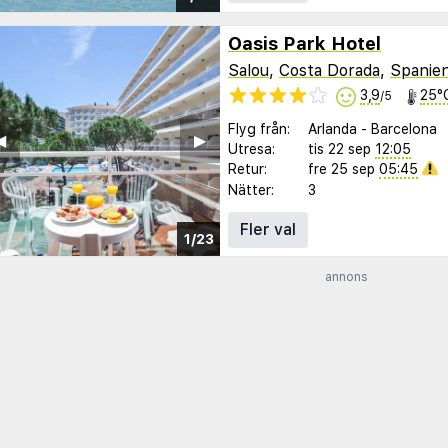
Oasis Park Hotel
Salou
,
Costa Dorada
,
Spanie
3,9
25°
/5
Flyg från:
Arlanda
-
Barcelona
︎
▶︎
Utresa:
tis 22 sep
12:05
Retur:
fre 25 sep
05:45
Nätter:
3
Fler val
1/23
annons