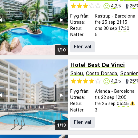
4,2
25°
/5
Flyg från:
Kastrup
-
Barcelona
︎
▶︎
Utresa:
fre 25 sep
21:15
Retur:
ons 30 sep
17:30
Nätter:
5
Fler val
1/10
Hotel Best Da Vinci
Salou
,
Costa Dorada
,
Spanie
4,2
25°
/5
Flyg från:
Arlanda
-
Barcelona
︎
▶︎
Utresa:
tis 22 sep
12:05
Retur:
fre 25 sep
05:45
Nätter:
3
Fler val
1/13