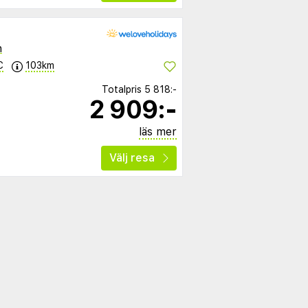
n
C
103km
Totalpris
5 818:-
2 909:-
läs mer
Välj resa