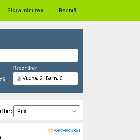
Sista minuten
Resmål
Resenärer
lyg
efter:
n