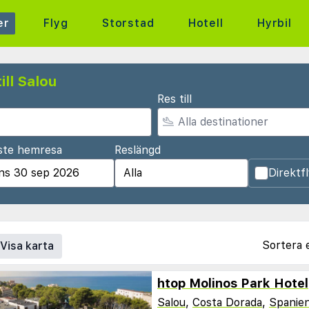
er
Flyg
Storstad
Hotell
Hyrbil
ill Salou
Res till
ste hemresa
Reslängd
Direktf
Sortera 
Visa karta
htop Molinos Park Hotel
Salou
,
Costa Dorada
,
Spanie