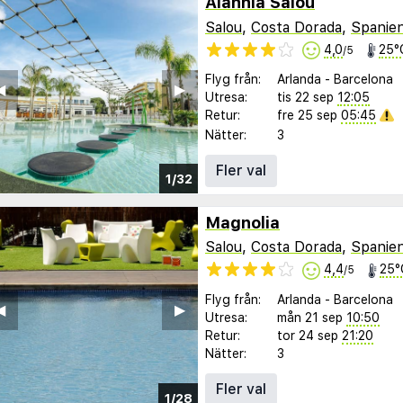
Alannia Salou
Salou
,
Costa Dorada
,
Spanie
4,0
25°
/5
Flyg från:
Arlanda
-
Barcelona
︎
▶︎
Utresa:
tis 22 sep
12:05
Retur:
fre 25 sep
05:45
Nätter:
3
Fler val
1/32
Magnolia
Salou
,
Costa Dorada
,
Spanie
4,4
25°
/5
Flyg från:
Arlanda
-
Barcelona
︎
▶︎
Utresa:
mån 21 sep
10:50
Retur:
tor 24 sep
21:20
Nätter:
3
Fler val
1/28