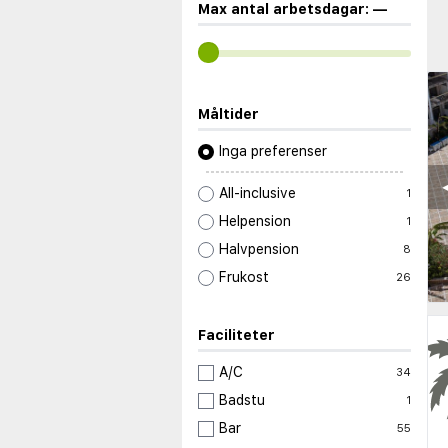
Max antal arbetsdagar:
—
Måltider
Inga preferenser
◀
All-inclusive
1
Helpension
1
Halvpension
8
Frukost
26
Faciliteter
A/C
34
Badstu
1
Bar
55