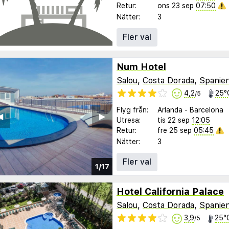
Retur:
ons 23 sep
07:50
Nätter:
3
Fler val
Num Hotel
Salou
,
Costa Dorada
,
Spanie
4,2
25°
/5
Flyg från:
Arlanda
-
Barcelona
︎
▶︎
Utresa:
tis 22 sep
12:05
Retur:
fre 25 sep
05:45
Nätter:
3
Fler val
1/17
Hotel California Palace
Salou
,
Costa Dorada
,
Spanie
3,9
25°
/5