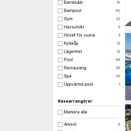
Barnklubb
10
Barnpool
50
Gym
22
Havsutsikt
0
Hotell för vuxna
2
Kylskåp
12
Lägenhet
12
Pool
49
◀
Restaurang
55
Spa
20
Uppvärmd pool
1
Researrangörer
Markera alla
Amisol
0