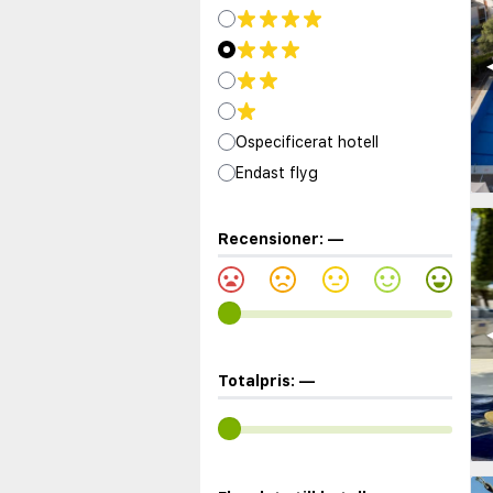
◀
Ospecificerat hotell
Endast flyg
Recensioner:
—
◀
Totalpris:
—