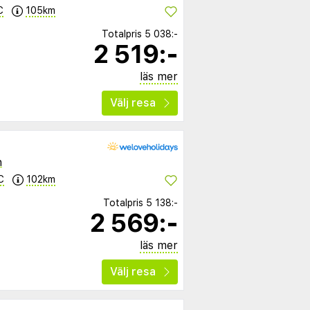
C
105km
Totalpris
5 038:-
2 519:-
läs mer
Välj resa
n
C
102km
Totalpris
5 138:-
2 569:-
läs mer
Välj resa