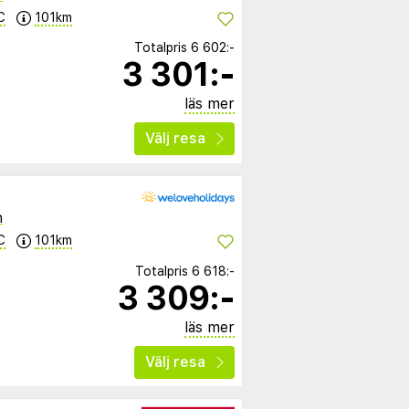
C
101km
Totalpris
6 602:-
3 301:-
läs mer
Välj resa
n
C
101km
Totalpris
6 618:-
3 309:-
läs mer
Välj resa