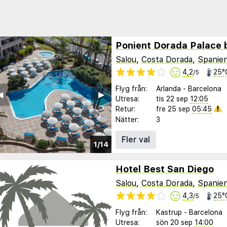
Salou
,
Costa Dorada
,
Spanie
4,2
25°
/5
Flyg från:
Arlanda
-
Barcelona
︎
▶︎
Utresa:
tis 22 sep
12:05
Retur:
fre 25 sep
05:45
Nätter:
3
Fler val
1/14
Hotel Best San Diego
Salou
,
Costa Dorada
,
Spanie
4,3
25°
/5
Flyg från:
Kastrup
-
Barcelona
Utresa:
sön 20 sep
14:00