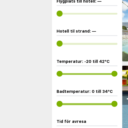
Flygplats till hotell:
—
◀
Hotell til strand:
—
Temperatur:
-20
till
42
°C
Badtemperatur:
0
till
34
°C
◀
Tid för avresa