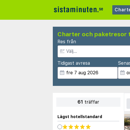
Chart
Charter och paketresor t
Res från
Tidigast avresa
Sena
61
träffar
Lägst hotellstandard