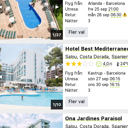
Flyg från:
Arlanda
-
Barcelona
︎
▶︎
Utresa:
fre 25 sep
21:00
Retur:
mån 28 sep
06:30
Nätter:
3
Fler val
1/37
Hotel Best Mediterrane
Salou
,
Costa Dorada
,
Spanie
4,0
24°
/5
Flyg från:
Kastrup
-
Barcelona
︎
▶︎
Utresa:
sön 27 sep
06:15
Retur:
ons 30 sep
16:15
Nätter:
3
Fler val
1/10
Ona Jardines Paraisol
Salou
,
Costa Dorada
,
Spanie