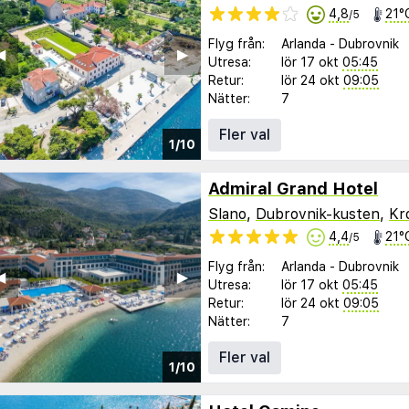
4,8
21°
/5
Flyg från:
Arlanda
-
Dubrovnik
︎
▶︎
Utresa:
lör 17 okt
05:45
Retur:
lör 24 okt
09:05
Nätter:
7
Fler val
1/10
Admiral Grand Hotel
Slano
,
Dubrovnik-kusten
,
Kr
4,4
21°
/5
Flyg från:
Arlanda
-
Dubrovnik
︎
▶︎
Utresa:
lör 17 okt
05:45
Retur:
lör 24 okt
09:05
Nätter:
7
Fler val
1/10