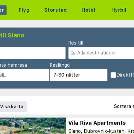
er
Flyg
Storstad
Hotell
Hyrbil
ill Slano
Res till
ste hemresa
Reslängd
Direktf
Sortera 
Visa karta
Vila Riva Apartments
Slano
,
Dubrovnik-kusten
,
Kr