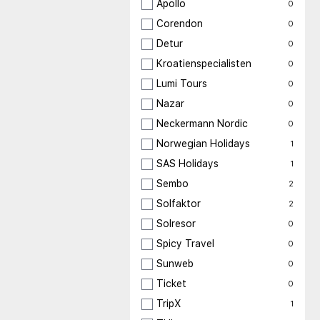
Apollo
0
Corendon
0
Detur
0
Kroatienspecialisten
0
Lumi Tours
0
Nazar
0
Neckermann Nordic
0
Norwegian Holidays
1
SAS Holidays
1
Sembo
2
Solfaktor
2
Solresor
0
Spicy Travel
0
Sunweb
0
Ticket
0
TripX
1