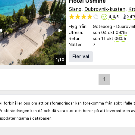
Hotel Osmine
Slano
,
Dubrovnik-kusten
,
Kr
4,4
24°
/5
Flyg från:
Göteborg
-
Dubrovni
︎
▶︎
Utresa:
sön 04 okt
09:15
Retur:
sön 11 okt
06:05
Nätter:
7
Fler val
1/10
1
Vi förbihåller oss om att prisförändringar kan förekomma från söktillfälle 
Prisförändringen kan då och då vara stor och beror på att leverantören av
uppdateringarna i databasen.