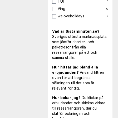
TUI
1
Ving
0
weloveholidays
2
Vad är Sistaminuten.se?
Sveriges största marknadsplats
som jämför charter- och
paketresor från alla
researrangörer på ett och
samma ställe.
Hur hittar jag bland alla
erbjudanden?
Använd filtren
ovan för att begränsa
sökningen till det som är
relevant för dig.
Hur bokar jag?
Du klickar på
erbjudandet och skickas vidare
till researrangören, där du
slutför bokningen och