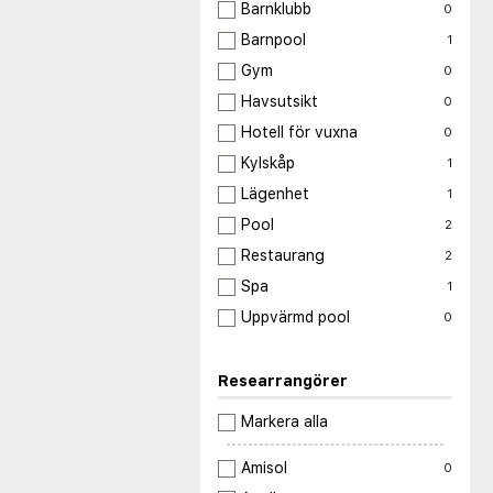
Barnklubb
0
Barnpool
1
Gym
0
Havsutsikt
0
Hotell för vuxna
0
Kylskåp
1
Lägenhet
1
Pool
2
Restaurang
2
Spa
1
Uppvärmd pool
0
Researrangörer
Markera alla
Amisol
0