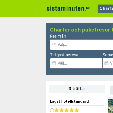
Chart
Charter och paketresor t
Res från
Tidigast avresa
Sena
3
träffar
Lägst hotellstandard