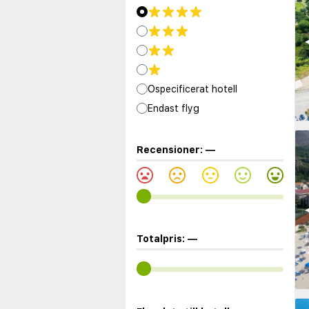
◀
Ospecificerat hotell
Endast flyg
Recensioner:
—
◀
Totalpris:
—