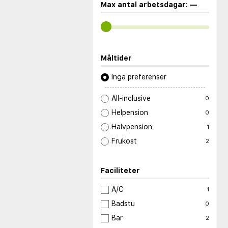
Max antal arbetsdagar:
—
Måltider
Inga preferenser
All-inclusive
0
Helpension
0
Halvpension
1
Frukost
2
Faciliteter
A/C
1
Badstu
0
Bar
2