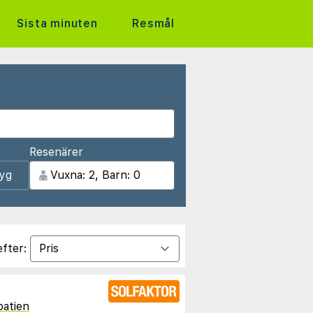
Sista minuten
Resmål
Resenärer
lyg
efter:
oatien