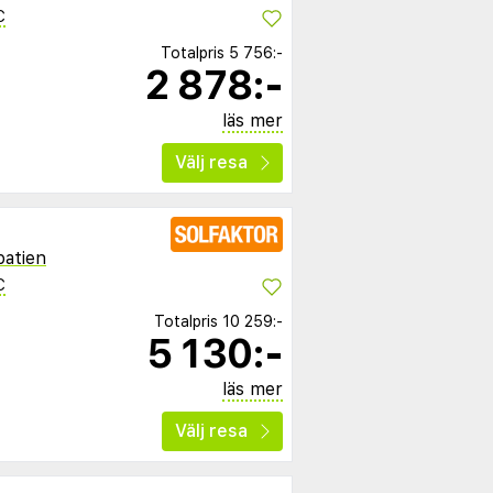
C
Totalpris
5 756:-
2 878:-
läs mer
Välj resa
oatien
C
Totalpris
10 259:-
5 130:-
läs mer
Välj resa