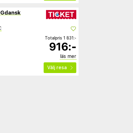
 Gdansk
C
Totalpris
1 831:-
916:-
läs mer
Välj resa