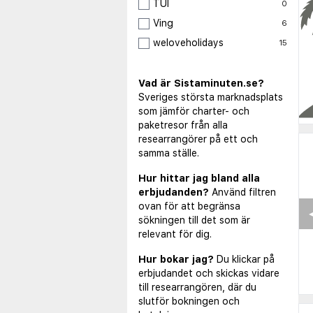
TUI
0
Ving
6
weloveholidays
15
Vad är Sistaminuten.se?
Sveriges största marknadsplats
som jämför charter- och
paketresor från alla
researrangörer på ett och
samma ställe.
Hur hittar jag bland alla
erbjudanden?
Använd filtren
ovan för att begränsa
◀
sökningen till det som är
relevant för dig.
Hur bokar jag?
Du klickar på
erbjudandet och skickas vidare
till researrangören, där du
slutför bokningen och