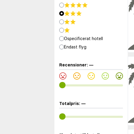
Ospecificerat hotell
Endast flyg
Recensioner:
—
Totalpris:
—