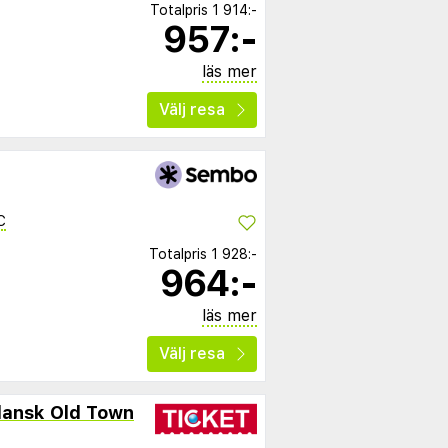
Totalpris
1 914:-
957:-
läs mer
Välj resa
C
Totalpris
1 928:-
964:-
läs mer
Välj resa
dansk Old Town