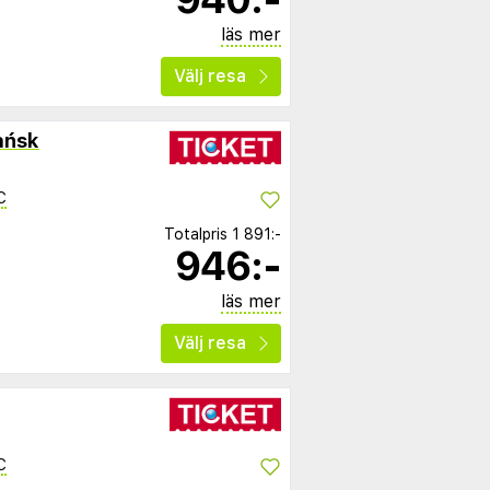
läs mer
Välj resa
ańsk
C
Totalpris
1 891:-
946:-
läs mer
Välj resa
C