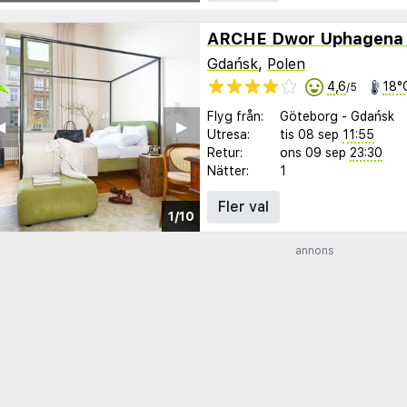
ARCHE Dwor Uphagena
Gdańsk
,
Polen
4,6
18°
/5
Flyg från:
Göteborg
-
Gdańsk
︎
▶︎
Utresa:
tis 08 sep
11:55
Retur:
ons 09 sep
23:30
Nätter:
1
Fler val
1/10
annons