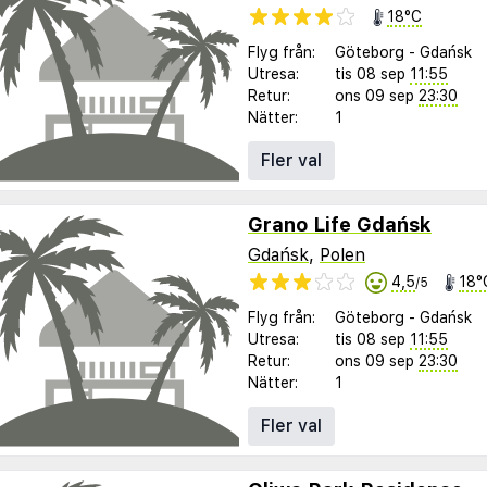
18°C
Flyg från:
Göteborg
-
Gdańsk
Utresa:
tis 08 sep
11:55
Retur:
ons 09 sep
23:30
Nätter:
1
Fler val
Grano Life Gdańsk
Gdańsk
,
Polen
4,5
18°
/5
Flyg från:
Göteborg
-
Gdańsk
Utresa:
tis 08 sep
11:55
Retur:
ons 09 sep
23:30
Nätter:
1
Fler val