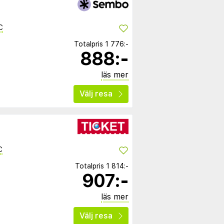
C
Totalpris
1 776:-
888:-
läs mer
Välj resa
C
Totalpris
1 814:-
907:-
läs mer
Välj resa