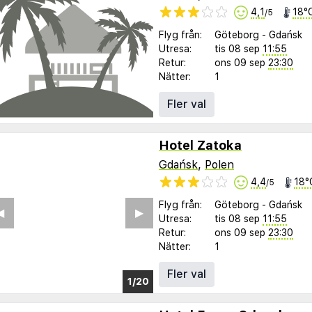
4,1
18°
/5
Flyg från:
Göteborg
-
Gdańsk
Utresa:
tis 08 sep
11:55
Retur:
ons 09 sep
23:30
Nätter:
1
Fler val
Hotel Zatoka
Gdańsk
,
Polen
4,4
18°
/5
Flyg från:
Göteborg
-
Gdańsk
︎
▶︎
Utresa:
tis 08 sep
11:55
Retur:
ons 09 sep
23:30
Nätter:
1
Fler val
1/11