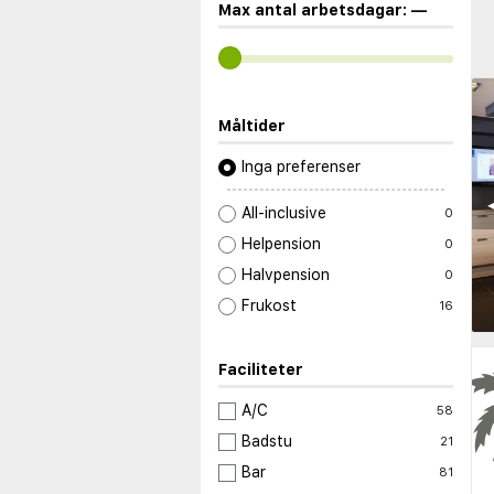
Max antal arbetsdagar:
—
Måltider
Inga preferenser
◀
All-inclusive
0
Helpension
0
Halvpension
0
Frukost
16
Faciliteter
A/C
58
Badstu
21
Bar
81