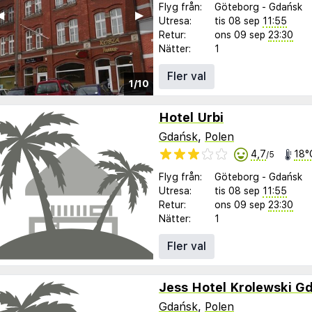
Flyg från:
Göteborg
-
Gdańsk
︎
▶︎
Utresa:
tis 08 sep
11:55
Retur:
ons 09 sep
23:30
Nätter:
1
Fler val
1/10
Hotel Urbi
Gdańsk
,
Polen
4,7
18°
/5
Flyg från:
Göteborg
-
Gdańsk
Utresa:
tis 08 sep
11:55
Retur:
ons 09 sep
23:30
Nätter:
1
Fler val
Jess Hotel Krolewski G
Gdańsk
,
Polen