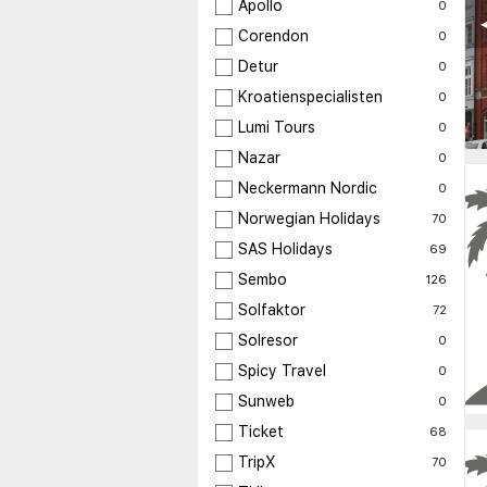
Apollo
0
◀
Corendon
0
Detur
0
Kroatienspecialisten
0
Lumi Tours
0
Nazar
0
Neckermann Nordic
0
Norwegian Holidays
70
SAS Holidays
69
Sembo
126
Solfaktor
72
Solresor
0
Spicy Travel
0
Sunweb
0
Ticket
68
TripX
70