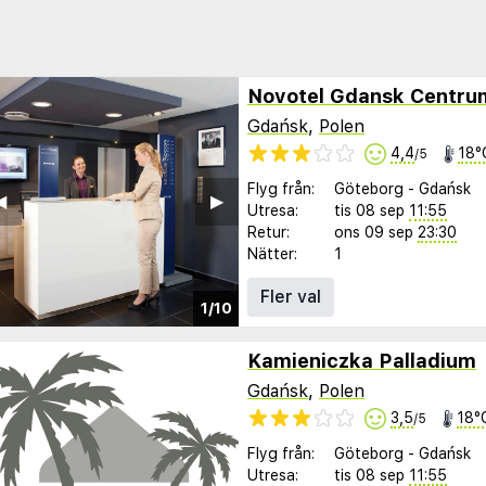
Novotel Gdansk Centru
Gdańsk
,
Polen
4,4
18°
/5
Flyg från:
Göteborg
-
Gdańsk
︎
▶︎
Utresa:
tis 08 sep
11:55
Retur:
ons 09 sep
23:30
Nätter:
1
Fler val
1/10
Kamieniczka Palladium
Gdańsk
,
Polen
3,5
18°
/5
Flyg från:
Göteborg
-
Gdańsk
Utresa:
tis 08 sep
11:55