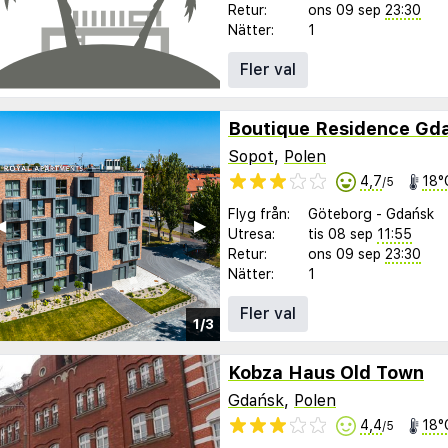
Retur:
ons 09 sep
23:30
Nätter:
1
Fler val
Boutique Residence Gd
Sopot
,
Polen
4,7
18°
/5
Flyg från:
Göteborg
-
Gdańsk
︎
▶︎
Utresa:
tis 08 sep
11:55
Retur:
ons 09 sep
23:30
Nätter:
1
Fler val
1/3
Kobza Haus Old Town
Gdańsk
,
Polen
4,4
18°
/5