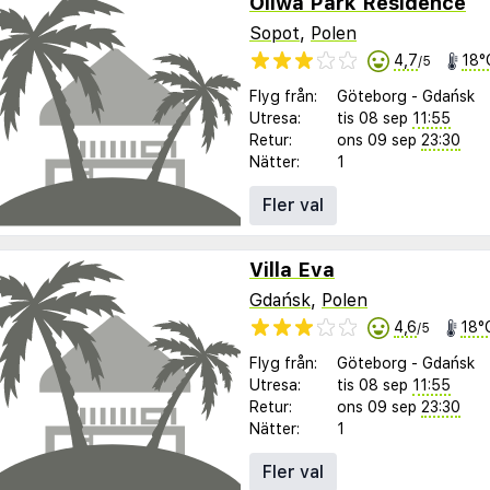
Oliwa Park Residence
Sopot
,
Polen
4,7
18°
/5
Flyg från:
Göteborg
-
Gdańsk
Utresa:
tis 08 sep
11:55
Retur:
ons 09 sep
23:30
Nätter:
1
Fler val
Villa Eva
Gdańsk
,
Polen
4,6
18°
/5
Flyg från:
Göteborg
-
Gdańsk
Utresa:
tis 08 sep
11:55
Retur:
ons 09 sep
23:30
Nätter:
1
Fler val