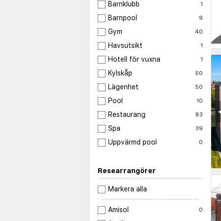
Barnklubb
1
Barnpool
9
Gym
40
Havsutsikt
1
Hotell för vuxna
1
Kylskåp
50
Lägenhet
50
Pool
10
◀
Restaurang
83
Spa
39
Uppvärmd pool
0
Researrangörer
Markera alla
Amisol
0