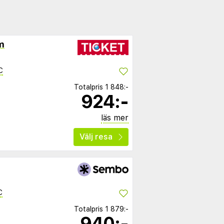
m
C
Totalpris
1 848:-
924:-
läs mer
Välj resa
C
Totalpris
1 879:-
940:-