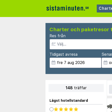
Chart
Charter och paketresor t
Res från
Tidigast avresa
Sena
148
träffar
Lägst hotellstandard