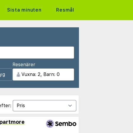
Sista minuten
Resmål
Resenärer
lyg
efter:
Apartmore