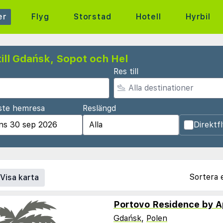
er
Flyg
Storstad
Hotell
Hyrbil
ill Gdańsk, Sopot och Hel
Res till
ste hemresa
Reslängd
Direktf
Sortera 
Visa karta
Portovo Residence by 
Gdańsk
,
Polen