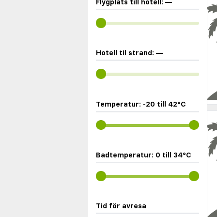
Flygplats till hotell:
—
Hotell til strand:
—
Temperatur:
-20
till
42
°C
Badtemperatur:
0
till
34
°C
Tid för avresa