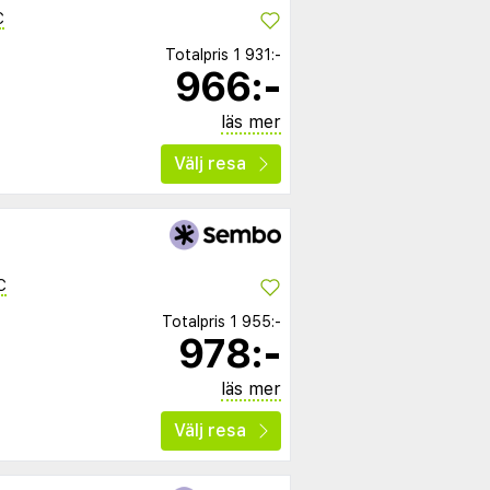
C
Totalpris
1 931:-
966:-
läs mer
Välj resa
C
Totalpris
1 955:-
978:-
läs mer
Välj resa