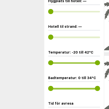
Flygplats till hotell:
—
Hotell til strand:
—
Temperatur:
-20
till
42
°C
Badtemperatur:
0
till
34
°C
Tid för avresa