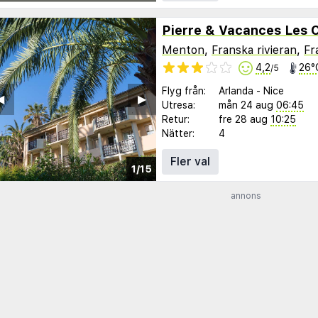
Pierre & Vacances Les C
Menton
,
Franska rivieran
,
Fr
4,2
26°
/5
Flyg från:
Arlanda
-
Nice
︎
▶︎
Utresa:
mån 24 aug
06:45
Retur:
fre 28 aug
10:25
Nätter:
4
Fler val
1/15
annons