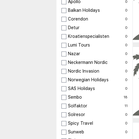
Apollo
0
Balkan Holidays
0
Corendon
0
Detur
0
Kroatienspecialisten
0
Lumi Tours
0
Nazar
0
Neckermann Nordic
0
Nordic Invasion
0
Norwegian Holidays
0
SAS Holidays
0
Sembo
18
Solfaktor
11
Solresor
0
Spicy Travel
0
Sunweb
0