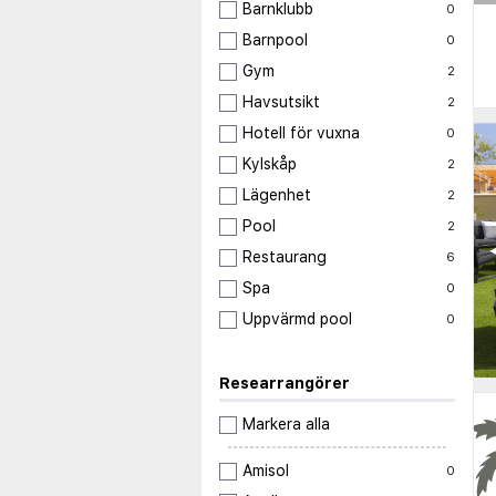
Barnklubb
0
Barnpool
0
Gym
2
Havsutsikt
2
Hotell för vuxna
0
Kylskåp
2
Lägenhet
2
Pool
2
◀
Restaurang
6
Spa
0
Uppvärmd pool
0
Researrangörer
Markera alla
Amisol
0