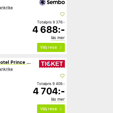
ankrike
Totalpris
9 376:-
4 688:-
läs mer
Välj resa
Best Western Premier Hotel Prince De Galles
ankrike
Totalpris
9 408:-
4 704:-
läs mer
Välj resa