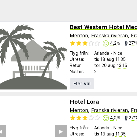
Menton
,
Franska rivieran
,
Fr
4,2
27°
/5
Flyg från:
Arlanda
-
Nice
Utresa:
tis 18 aug
11:35
Retur:
tor 20 aug
13:15
Nätter:
2
Fler val
Hotel Lora
Menton
,
Franska rivieran
,
Fr
4,0
27°
/5
Flyg från:
Arlanda
-
Nice
Utresa:
tis 18 aug
11:35