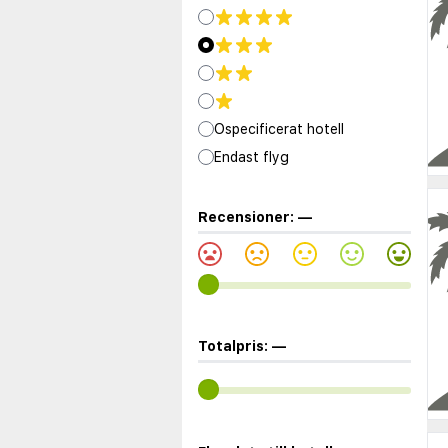
Ospecificerat hotell
Endast flyg
Recensioner:
—
Totalpris:
—