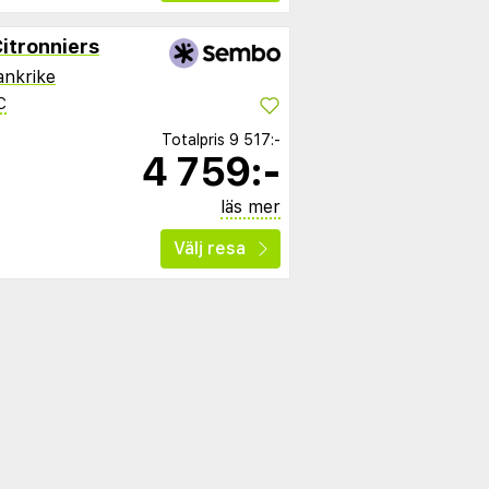
itronniers
ankrike
C
Totalpris
9 517:-
4 759:-
läs mer
Välj resa