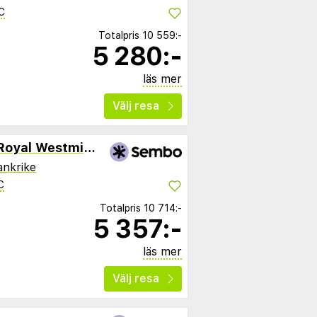
C
Totalpris
10 559:-
5 280:-
läs mer
Välj resa
Hôtel Vacances Bleues Royal Westminster
ankrike
C
Totalpris
10 714:-
5 357:-
läs mer
Välj resa