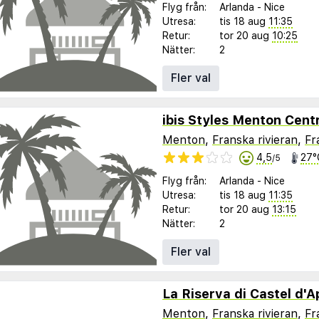
Flyg från:
Arlanda
-
Nice
Utresa:
tis 18 aug
11:35
Retur:
tor 20 aug
10:25
Nätter:
2
Fler val
ibis Styles Menton Cent
Menton
,
Franska rivieran
,
Fr
4,5
27°
/5
Flyg från:
Arlanda
-
Nice
Utresa:
tis 18 aug
11:35
Retur:
tor 20 aug
13:15
Nätter:
2
Fler val
La Riserva di Castel d'A
Menton
,
Franska rivieran
,
Fr