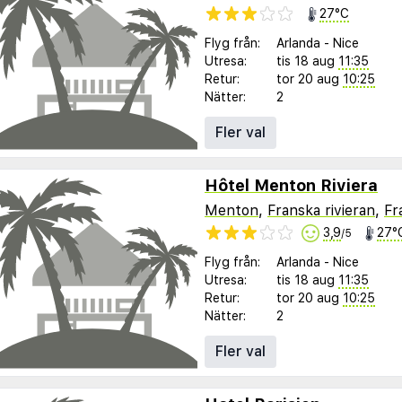
27°C
Flyg från:
Arlanda
-
Nice
Utresa:
tis 18 aug
11:35
Retur:
tor 20 aug
10:25
Nätter:
2
Fler val
Hôtel Menton Riviera
Menton
,
Franska rivieran
,
Fr
3,9
27°
/5
Flyg från:
Arlanda
-
Nice
Utresa:
tis 18 aug
11:35
Retur:
tor 20 aug
10:25
Nätter:
2
Fler val