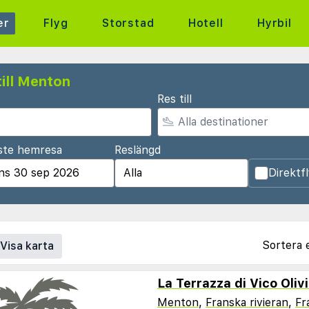
er
Flyg
Storstad
Hotell
Hyrbil
ill Menton
Res till
ste hemresa
Reslängd
Direktf
Sortera 
Visa karta
La Terrazza di Vico Oliv
Menton
,
Franska rivieran
,
Fr