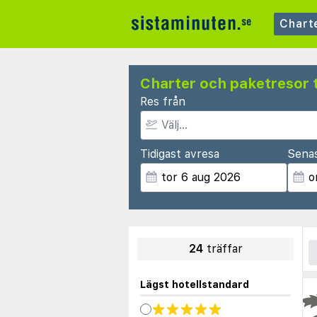
Chart
Charter och paketresor t
Res från
Tidigast avresa
Sena
24
träffar
Lägst hotellstandard