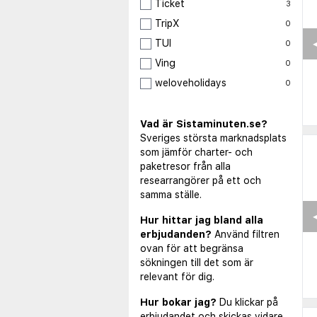
Ticket
3
TripX
0
TUI
0
Ving
0
weloveholidays
0
Vad är Sistaminuten.se?
Sveriges största marknadsplats
som jämför charter- och
paketresor från alla
researrangörer på ett och
samma ställe.
◀
Hur hittar jag bland alla
erbjudanden?
Använd filtren
ovan för att begränsa
sökningen till det som är
relevant för dig.
Hur bokar jag?
Du klickar på
erbjudandet och skickas vidare