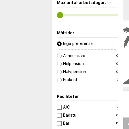
Max antal arbetsdagar:
—
Måltider
Inga preferenser
All-inclusive
0
Helpension
0
Halvpension
0
Frukost
7
Faciliteter
A/C
2
Badstu
0
Bar
11