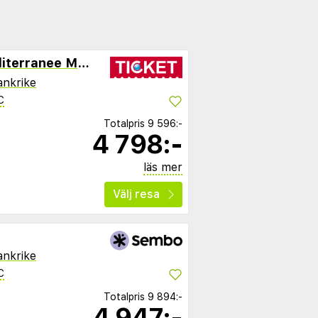
Best Western Hotel Mediterranee Menton
ankrike
C
Totalpris
9 596:-
4 798:-
läs mer
Välj resa
ankrike
C
Totalpris
9 894:-
4 947:-