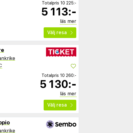
Totalpris
10 225:-
5 113:-
läs mer
Välj resa
re
ankrike
C
Totalpris
10 260:-
5 130:-
läs mer
Välj resa
ppio
ankrike