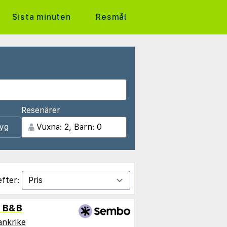
Sista minuten
Resmål
Resenärer
lyg
efter:
i B&B
ankrike