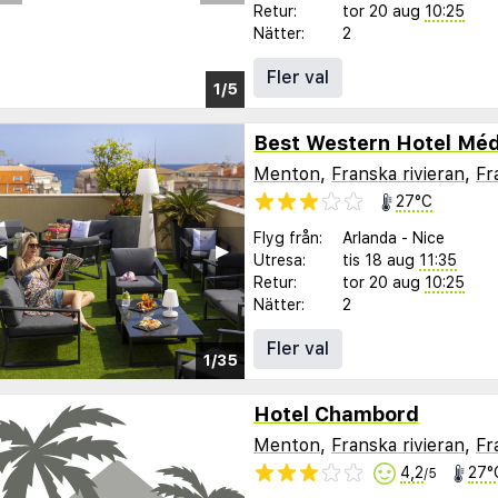
Retur:
tor 20 aug
10:25
Nätter:
2
Fler val
Menton
,
Franska rivieran
,
Fr
27°C
Flyg från:
Arlanda
-
Nice
︎
▶︎
Utresa:
tis 18 aug
11:35
Retur:
tor 20 aug
10:25
Nätter:
2
Fler val
1/35
Hotel Chambord
Menton
,
Franska rivieran
,
Fr
4,2
27°
/5