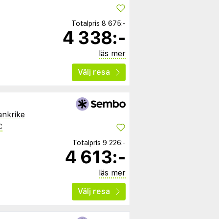
Totalpris
8 675:-
4 338:-
läs mer
Välj resa
ankrike
C
Totalpris
9 226:-
4 613:-
läs mer
Välj resa