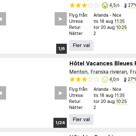
4,5
27°
/5
Flyg från:
Arlanda
-
Nice
Utresa:
tis 18 aug
11:35
Retur:
tor 20 aug
10:25
Nätter:
2
Fler val
Menton
,
Franska rivieran
,
Fr
4,0
27°
/5
Flyg från:
Arlanda
-
Nice
︎
▶︎
Utresa:
tis 18 aug
11:35
Retur:
tor 20 aug
10:25
Nätter:
2
Fler val
1/16