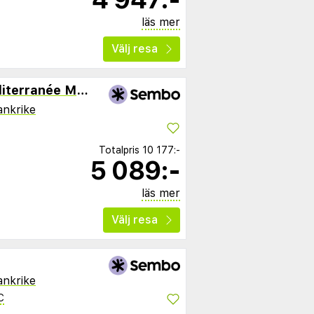
läs mer
Välj resa
Best Western Hotel Méditerranée Menton
ankrike
Totalpris
10 177:-
5 089:-
läs mer
Välj resa
ankrike
C