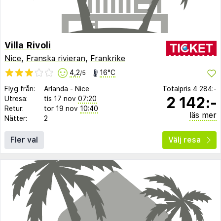
Villa Rivoli
Nice
,
Franska rivieran
,
Frankrike
4,2
16°C
/5
Flyg från:
Arlanda
-
Nice
Totalpris
4 284:-
2 142:-
Utresa:
tis 17 nov
07:20
Retur:
tor 19 nov
10:40
läs mer
Nätter:
2
Fler val
Välj resa