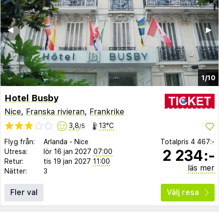
◀︎
▶︎
1/10
Hotel Busby
Nice
,
Franska rivieran
,
Frankrike
3,8
13°C
/5
Flyg från:
Arlanda
-
Nice
Totalpris
4 467:-
2 234:-
Utresa:
lör 16 jan 2027
07:00
Retur:
tis 19 jan 2027
11:00
läs mer
Nätter:
3
Fler val
Välj resa