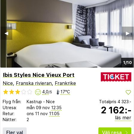
◀︎
▶︎
1/10
Ibis Styles Nice Vieux Port
Nice
,
Franska rivieran
,
Frankrike
4,0
17°C
/5
Flyg från:
Kastrup
-
Nice
Totalpris
4 323:-
2 162:-
Utresa:
mån 09 nov
12:35
Retur:
ons 11 nov
11:05
läs mer
Nätter:
2
Fler val
Välj resa