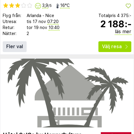
3,9
16°C
/5
Flyg från:
Arlanda
-
Nice
Totalpris
4 375:-
2 188:-
Utresa:
tis 17 nov
07:20
Retur:
tor 19 nov
10:40
läs mer
Nätter:
2
Fler val
Välj resa