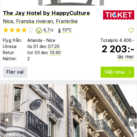
The Jay Hotel by HappyCulture
Nice
,
Franska rivieran
,
Frankrike
4,7
15°C
/5
Flyg från:
Arlanda
-
Nice
Totalpris
4 406:-
2 203:-
Utresa:
tis 01 dec
07:20
Retur:
tor 03 dec
10:40
läs mer
Nätter:
2
Fler val
Välj resa
◀︎
▶︎