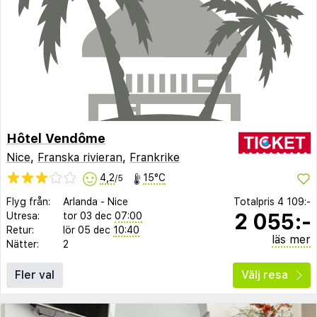
Hôtel Vendôme
Nice
,
Franska rivieran
,
Frankrike
4,2
15°C
/5
Flyg från:
Arlanda
-
Nice
Totalpris
4 109:-
2 055:-
Utresa:
tor 03 dec
07:00
Retur:
lör 05 dec
10:40
läs mer
Nätter:
2
Fler val
Välj resa