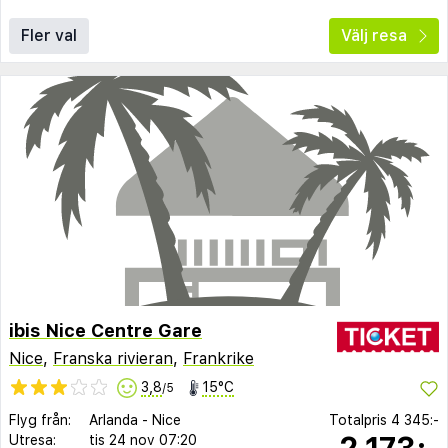
Fler val
Välj resa
ibis Nice Centre Gare
Nice
,
Franska rivieran
,
Frankrike
3,8
15°C
/5
Flyg från:
Arlanda
-
Nice
Totalpris
4 345:-
2 173:-
Utresa:
tis 24 nov
07:20