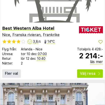
Best Western Alba Hotel
Nice
,
Franska rivieran
,
Frankrike
3,8
14°C
/5
Flyg från:
Arlanda
-
Nice
Totalpris
4 428:-
2 214:-
Utresa:
tor 10 dec
07:00
Retur:
lör 12 dec
10:40
läs mer
Nätter:
2
Fler val
Välj resa