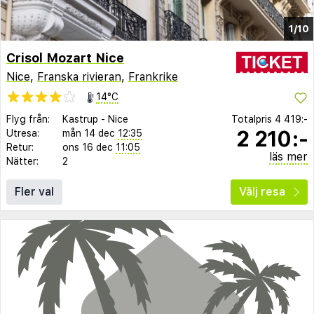
1/10
Crisol Mozart Nice
Nice
,
Franska rivieran
,
Frankrike
14°C
Flyg från:
Kastrup
-
Nice
Totalpris
4 419:-
2 210:-
Utresa:
mån 14 dec
12:35
Retur:
ons 16 dec
11:05
läs mer
Nätter:
2
Fler val
Välj resa