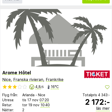
Arome Hôtel
Nice
,
Franska rivieran
,
Frankrike
4,8
16°C
/5
Flyg från:
Arlanda
-
Nice
Totalpris
4 343:-
2 172:-
Utresa:
tis 17 nov
07:20
Retur:
tor 19 nov
10:40
läs mer
Nätter:
2