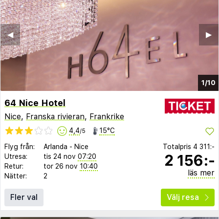
◀︎
▶︎
1/10
64 Nice Hotel
Nice
,
Franska rivieran
,
Frankrike
4,4
15°C
/5
Flyg från:
Arlanda
-
Nice
Totalpris
4 311:-
2 156:-
Utresa:
tis 24 nov
07:20
Retur:
tor 26 nov
10:40
läs mer
Nätter:
2
Fler val
Välj resa