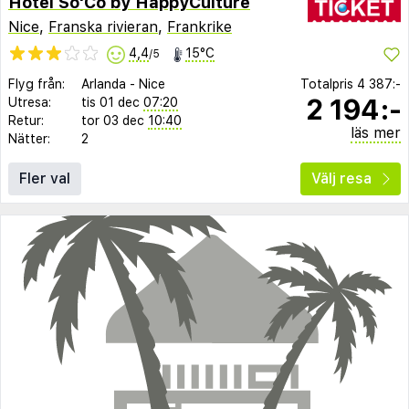
Hôtel So'Co by HappyCulture
Nice
,
Franska rivieran
,
Frankrike
4,4
15°C
/5
Flyg från:
Arlanda
-
Nice
Totalpris
4 387:-
2 194:-
Utresa:
tis 01 dec
07:20
Retur:
tor 03 dec
10:40
läs mer
Nätter:
2
Fler val
Välj resa