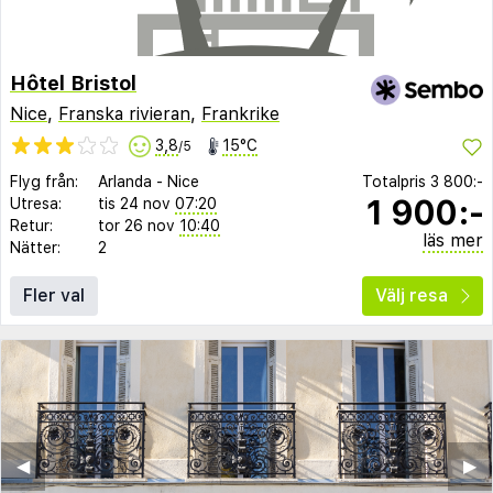
Hôtel Bristol
Nice
,
Franska rivieran
,
Frankrike
3,8
15°C
/5
Flyg från:
Arlanda
-
Nice
Totalpris
3 800:-
1 900:-
Utresa:
tis 24 nov
07:20
Retur:
tor 26 nov
10:40
läs mer
Nätter:
2
Fler val
Välj resa
◀︎
▶︎