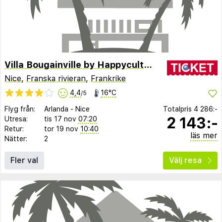
Villa Bougainville by Happyculture
Nice
,
Franska rivieran
,
Frankrike
4,4
16°C
/5
Flyg från:
Arlanda
-
Nice
Totalpris
4 286:-
2 143:-
Utresa:
tis 17 nov
07:20
Retur:
tor 19 nov
10:40
läs mer
Nätter:
2
Fler val
Välj resa