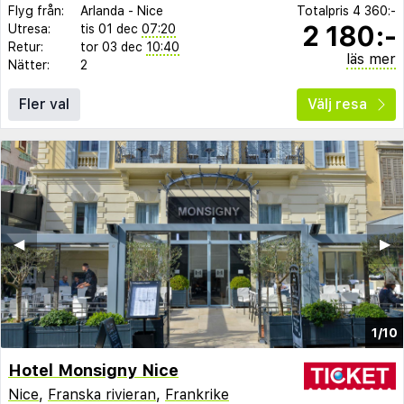
Flyg från:
Arlanda
-
Nice
Totalpris
4 360:-
2 180:-
Utresa:
tis 01 dec
07:20
Retur:
tor 03 dec
10:40
läs mer
Nätter:
2
Fler val
Välj resa
◀︎
▶︎
1/10
Hotel Monsigny Nice
Nice
,
Franska rivieran
,
Frankrike