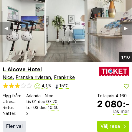
◀︎
▶︎
1/10
L Alcove Hotel
Nice
,
Franska rivieran
,
Frankrike
4,1
15°C
/5
Flyg från:
Arlanda
-
Nice
Totalpris
4 160:-
2 080:-
Utresa:
tis 01 dec
07:20
Retur:
tor 03 dec
10:40
läs mer
Nätter:
2
Fler val
Välj resa