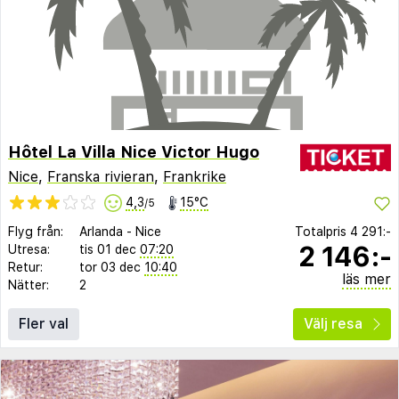
Hôtel La Villa Nice Victor Hugo
Nice
,
Franska rivieran
,
Frankrike
4,3
15°C
/5
Flyg från:
Arlanda
-
Nice
Totalpris
4 291:-
2 146:-
Utresa:
tis 01 dec
07:20
Retur:
tor 03 dec
10:40
läs mer
Nätter:
2
Fler val
Välj resa