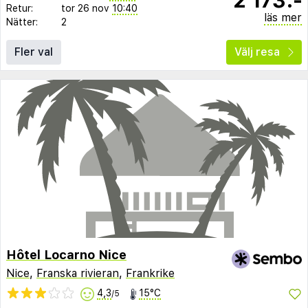
Retur:
tor 26 nov
10:40
läs mer
Nätter:
2
Fler val
Välj resa
Hôtel Locarno Nice
Nice
,
Franska rivieran
,
Frankrike
4,3
15°C
/5