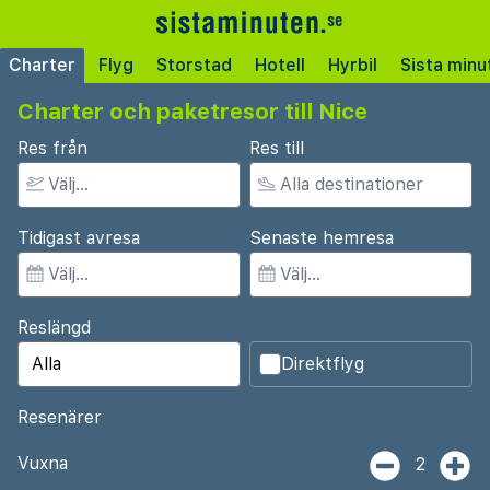
Charter
Flyg
Storstad
Hotell
Hyrbil
Sista minu
Charter och paketresor till Nice
Res från
Res till
Tidigast avresa
Senaste hemresa
Reslängd
Direktflyg
Resenärer
Vuxna
2