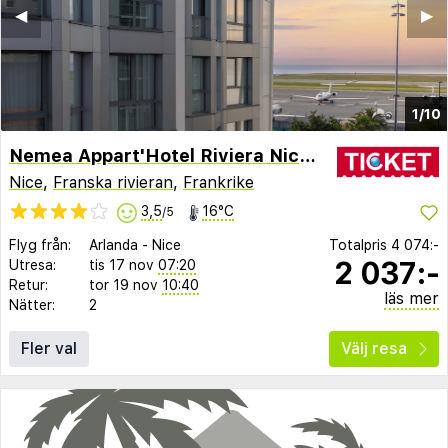
◀︎
▶︎
1/10
Nemea Appart'Hotel Riviera Nice Promenade
Nice
,
Franska rivieran
,
Frankrike
3,5
16°C
/5
Flyg från:
Arlanda
-
Nice
Totalpris
4 074:-
2 037:-
Utresa:
tis 17 nov
07:20
Retur:
tor 19 nov
10:40
läs mer
Nätter:
2
Fler val
Välj resa