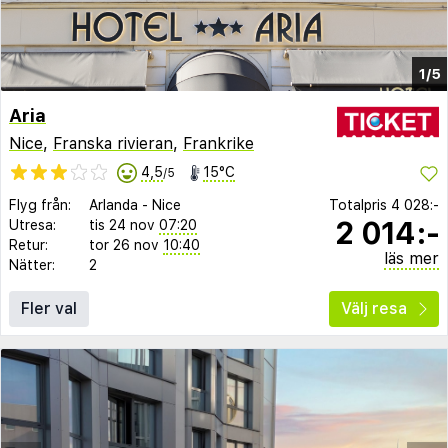
1/5
Aria
Nice
,
Franska rivieran
,
Frankrike
4,5
15°C
/5
Flyg från:
Arlanda
-
Nice
Totalpris
4 028:-
2 014:-
Utresa:
tis 24 nov
07:20
Retur:
tor 26 nov
10:40
läs mer
Nätter:
2
Fler val
Välj resa