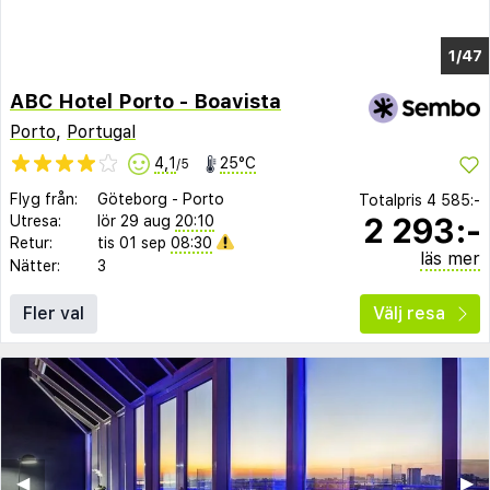
1/40
ABC Hotel Porto - Boavista
Porto
,
Portugal
4,1
25°C
/5
Flyg från:
Göteborg
-
Porto
Totalpris
4 585:-
2 293:-
Utresa:
lör 29 aug
20:10
Retur:
tis 01 sep
08:30
läs mer
Nätter:
3
Fler val
Välj resa
◀︎
▶︎