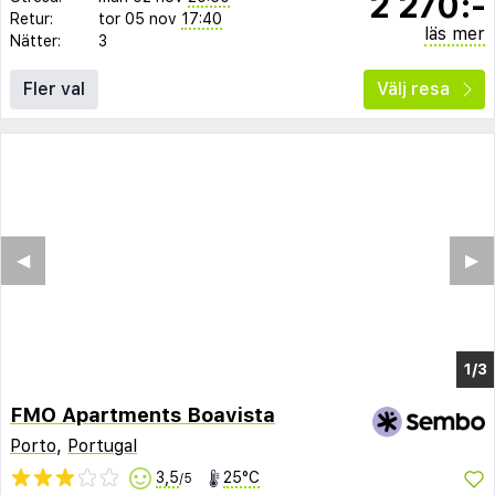
2 270:-
Retur:
tor 05 nov
17:40
läs mer
Nätter:
3
Fler val
Välj resa
FMO Apartments Boavista
Porto
,
Portugal
3,5
25°C
/5