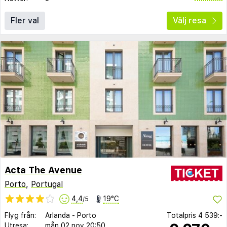
Fler val
Välj resa
Acta The Avenue
Porto
,
Portugal
4,4
19°C
/5
Flyg från:
Arlanda
-
Porto
Totalpris
4 539:-
Utresa:
mån 02 nov
20:50