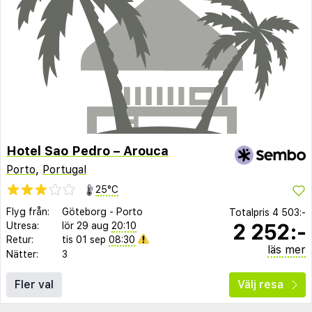
Hotel Sao Pedro – Arouca
Porto
,
Portugal
25°C
Flyg från:
Göteborg
-
Porto
Totalpris
4 503:-
2 252:-
Utresa:
lör 29 aug
20:10
Retur:
tis 01 sep
08:30
läs mer
Nätter:
3
Fler val
Välj resa