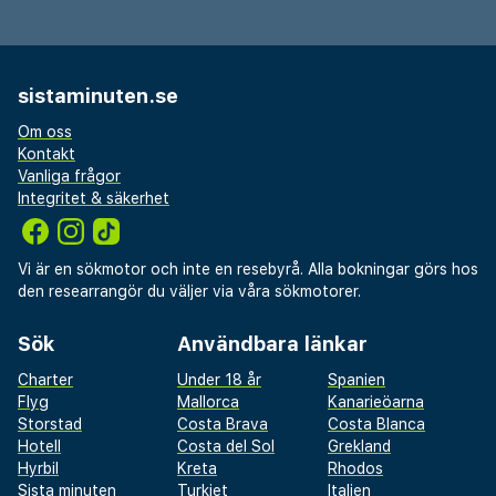
sistaminuten.se
Om oss
Kontakt
Vanliga frågor
Integritet & säkerhet
Vi är en sökmotor och inte en resebyrå. Alla bokningar görs hos
den researrangör du väljer via våra sökmotorer.
Sök
Användbara länkar
Charter
Under 18 år
Spanien
Flyg
Mallorca
Kanarieöarna
Storstad
Costa Brava
Costa Blanca
Hotell
Costa del Sol
Grekland
Hyrbil
Kreta
Rhodos
Sista minuten
Turkiet
Italien