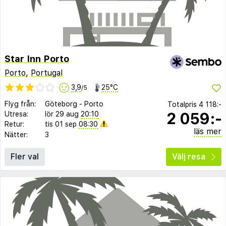
Star Inn Porto
Porto
,
Portugal
3,9
25°C
/5
Flyg från:
Göteborg
-
Porto
Totalpris
4 118:-
2 059:-
Utresa:
lör 29 aug
20:10
Retur:
tis 01 sep
08:30
läs mer
Nätter:
3
Fler val
Välj resa