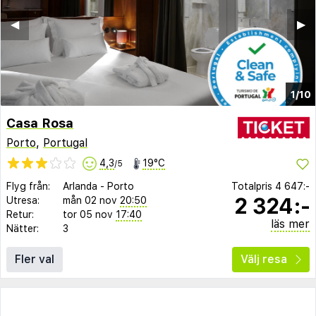
◀︎
▶︎
1/10
Casa Rosa
Porto
,
Portugal
4,3
19°C
/5
Flyg från:
Arlanda
-
Porto
Totalpris
4 647:-
2 324:-
Utresa:
mån 02 nov
20:50
Retur:
tor 05 nov
17:40
läs mer
Nätter:
3
Fler val
Välj resa