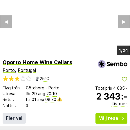
◀︎
▶︎
1/16
Oporto Home Wine Cellars
Porto
,
Portugal
25°C
Flyg från:
Göteborg
-
Porto
Totalpris
4 685:-
2 343:-
Utresa:
lör 29 aug
20:10
Retur:
tis 01 sep
08:30
läs mer
Nätter:
3
Fler val
Välj resa