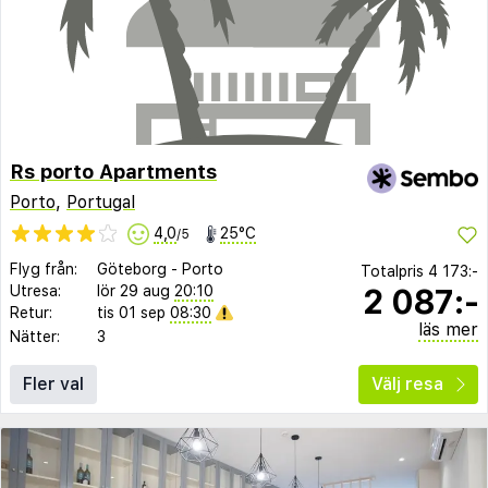
Rs porto Apartments
Porto
,
Portugal
4,0
25°C
/5
Flyg från:
Göteborg
-
Porto
Totalpris
4 173:-
2 087:-
Utresa:
lör 29 aug
20:10
Retur:
tis 01 sep
08:30
läs mer
Nätter:
3
Fler val
Välj resa