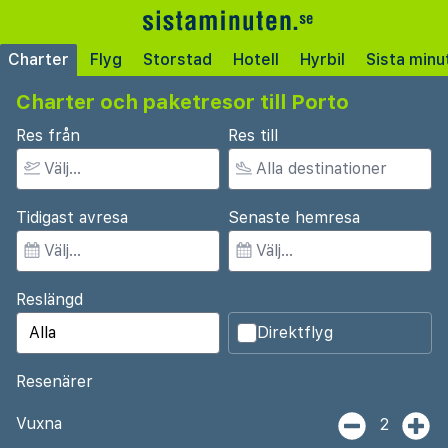
Charter
Flyg
Storstad
Hotell
Hyrbil
Sista minu
Charter och paketresor till Porto
Res från
Res till
Tidigast avresa
Senaste hemresa
Reslängd
Direktflyg
Resenärer
Vuxna
2