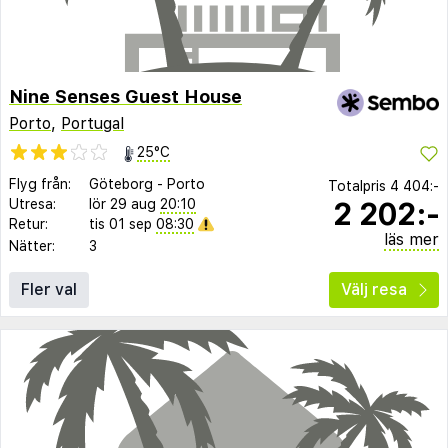
Nine Senses Guest House
Porto
,
Portugal
25°C
Flyg från:
Göteborg
-
Porto
Totalpris
4 404:-
2 202:-
Utresa:
lör 29 aug
20:10
Retur:
tis 01 sep
08:30
läs mer
Nätter:
3
Fler val
Välj resa