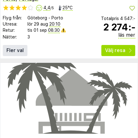
4,4
25°C
/5
Flyg från:
Göteborg
-
Porto
Totalpris
4 547:-
2 274:-
Utresa:
lör 29 aug
20:10
Retur:
tis 01 sep
08:30
läs mer
Nätter:
3
Fler val
Välj resa