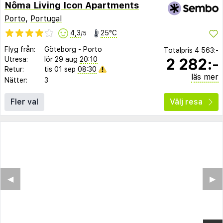
Nôma Living Icon Apartments
Porto
,
Portugal
4,3
25°C
/5
Flyg från:
Göteborg
-
Porto
Totalpris
4 563:-
2 282:-
Utresa:
lör 29 aug
20:10
Retur:
tis 01 sep
08:30
läs mer
Nätter:
3
Fler val
Välj resa
◀︎
▶︎