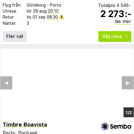
Flyg från:
Göteborg
-
Porto
Totalpris
4 546:-
2 273:-
Utresa:
lör 29 aug
20:10
Retur:
tis 01 sep
08:30
läs mer
Nätter:
3
Fler val
Välj resa
Timbre Boavista
Porto
,
Portugal