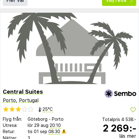
Fler val
Välj resa
Central Suites
Porto
,
Portugal
25°C
Flyg från:
Göteborg
-
Porto
Totalpris
4 538:-
2 269:-
Utresa:
lör 29 aug
20:10
Retur:
tis 01 sep
08:30
läs mer
Nätter:
3