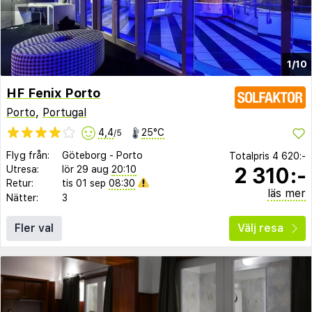
1/10
HF Fenix Porto
Porto
,
Portugal
4,4
25°C
/5
Flyg från:
Göteborg
-
Porto
Totalpris
4 620:-
2 310:-
Utresa:
lör 29 aug
20:10
Retur:
tis 01 sep
08:30
läs mer
Nätter:
3
Fler val
Välj resa