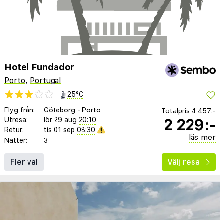
Hotel Fundador
Porto
,
Portugal
25°C
Flyg från:
Göteborg
-
Porto
Totalpris
4 457:-
2 229:-
Utresa:
lör 29 aug
20:10
Retur:
tis 01 sep
08:30
läs mer
Nätter:
3
Fler val
Välj resa