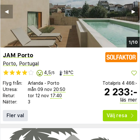
◀︎
▶︎
1/10
JAM Porto
Porto
,
Portugal
4,5
18°C
/5
Flyg från:
Arlanda
-
Porto
Totalpris
4 466:-
2 233:-
Utresa:
mån 09 nov
20:50
Retur:
tor 12 nov
17:40
läs mer
Nätter:
3
Fler val
Välj resa