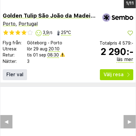
1/3
Golden Tulip São João da Madeira Hotel
Porto
,
Portugal
3,9
25°C
/5
Flyg från:
Göteborg
-
Porto
Totalpris
4 579:-
2 290:-
Utresa:
lör 29 aug
20:10
Retur:
tis 01 sep
08:30
läs mer
Nätter:
3
Fler val
Välj resa
◀︎
▶︎