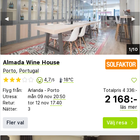
◀︎
▶︎
1/10
Almada Wine House
Porto
,
Portugal
4,7
18°C
/5
Flyg från:
Arlanda
-
Porto
Totalpris
4 336:-
2 168:-
Utresa:
mån 09 nov
20:50
Retur:
tor 12 nov
17:40
läs mer
Nätter:
3
Fler val
Välj resa