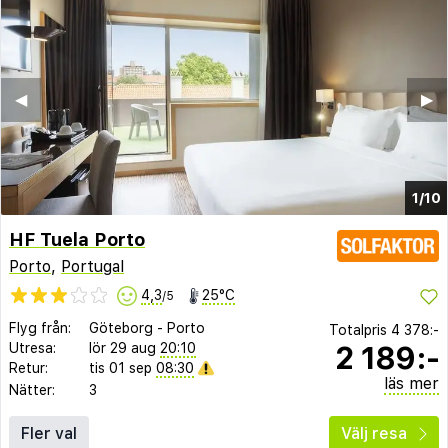
◀︎
▶︎
1/10
HF Tuela Porto
Porto
,
Portugal
4,3
25°C
/5
Flyg från:
Göteborg
-
Porto
Totalpris
4 378:-
2 189:-
Utresa:
lör 29 aug
20:10
Retur:
tis 01 sep
08:30
läs mer
Nätter:
3
Fler val
Välj resa