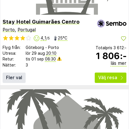
Stay Hotel Guimarães Centro
Porto
,
Portugal
4,1
25°C
/5
Flyg från:
Göteborg
-
Porto
Totalpris
3 612:-
1 806:-
Utresa:
lör 29 aug
20:10
Retur:
tis 01 sep
08:30
läs mer
Nätter:
3
Fler val
Välj resa