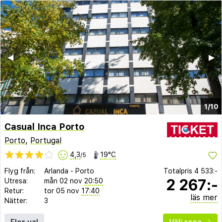
◀︎
▶︎
1/10
Casual Inca Porto
Porto
,
Portugal
4,3
19°C
/5
Flyg från:
Arlanda
-
Porto
Totalpris
4 533:-
2 267:-
Utresa:
mån 02 nov
20:50
Retur:
tor 05 nov
17:40
läs mer
Nätter:
3