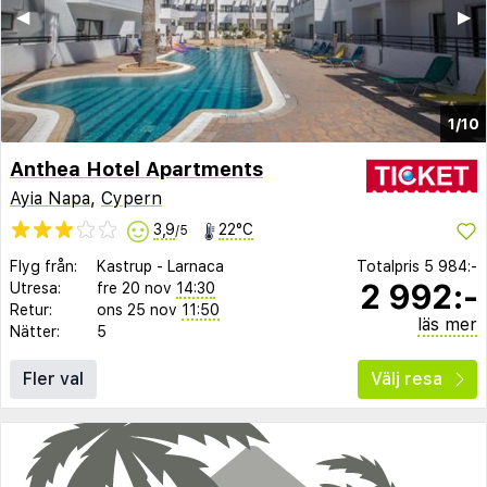
◀︎
▶︎
1/10
Anthea Hotel Apartments
Ayia Napa
,
Cypern
3,9
22°C
/5
Flyg från:
Kastrup
-
Larnaca
Totalpris
5 984:-
2 992:-
Utresa:
fre 20 nov
14:30
Retur:
ons 25 nov
11:50
läs mer
Nätter:
5
Fler val
Välj resa