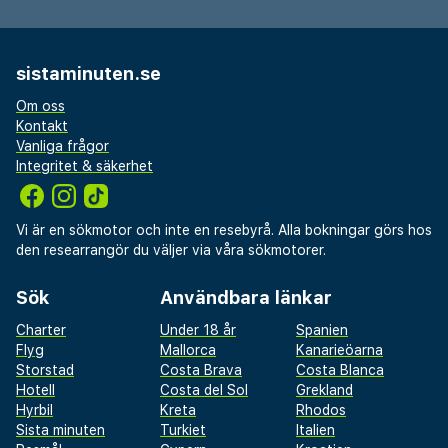
sistaminuten.se
Om oss
Kontakt
Vanliga frågor
Integritet & säkerhet
Vi är en sökmotor och inte en resebyrå. Alla bokningar görs hos
den researrangör du väljer via våra sökmotorer.
Sök
Användbara länkar
Charter
Under 18 år
Spanien
Flyg
Mallorca
Kanarieöarna
Storstad
Costa Brava
Costa Blanca
Hotell
Costa del Sol
Grekland
Hyrbil
Kreta
Rhodos
Sista minuten
Turkiet
Italien