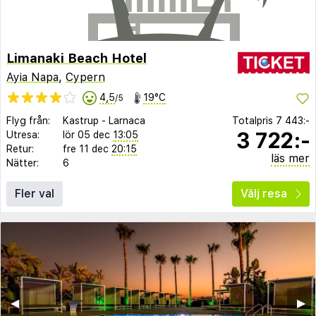
Limanaki Beach Hotel
Ayia Napa
,
Cypern
4,5
19°C
/5
Flyg från:
Kastrup
-
Larnaca
Totalpris
7 443:-
3 722:-
Utresa:
lör 05 dec
13:05
Retur:
fre 11 dec
20:15
läs mer
Nätter:
6
Fler val
Välj resa
◀︎
▶︎