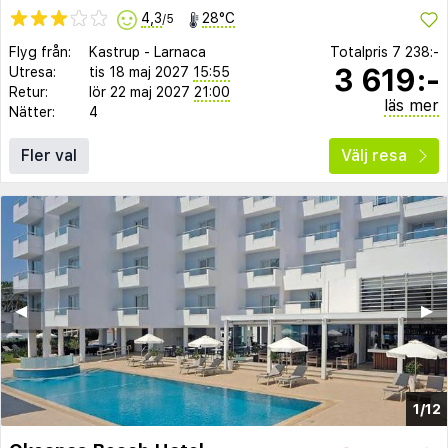
4,3
28°C
/5
Flyg från:
Kastrup
-
Larnaca
Totalpris
7 238:-
3 619:-
Utresa:
tis 18 maj 2027
15:55
Retur:
lör 22 maj 2027
21:00
läs mer
Nätter:
4
Fler val
Välj resa
◀︎
▶︎
1/12