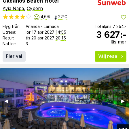
Okeanos Beach Hotel
Ayia Napa
,
Cypern
4,6
22°C
/5
Flyg från:
Arlanda
-
Larnaca
Totalpris
7 254:-
3 627:-
Utresa:
lör 17 apr 2027
14:55
Retur:
tis 20 apr 2027
20:15
läs mer
Nätter:
3
Fler val
Välj resa
◀︎
▶︎