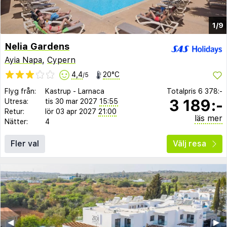
1/9
Nelia Gardens
Ayia Napa
,
Cypern
4,4
20°C
/5
Flyg från:
Kastrup
-
Larnaca
Totalpris
6 378:-
3 189:-
Utresa:
tis 30 mar 2027
15:55
Retur:
lör 03 apr 2027
21:00
läs mer
Nätter:
4
Fler val
Välj resa
◀︎
▶︎