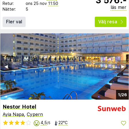
Retur:
ons 25 nov
11:50
läs mer
Nätter:
5
Fler val
Välj resa
◀︎
▶︎
1/26
Nestor Hotel
Ayia Napa
,
Cypern
4,5
22°C
/5