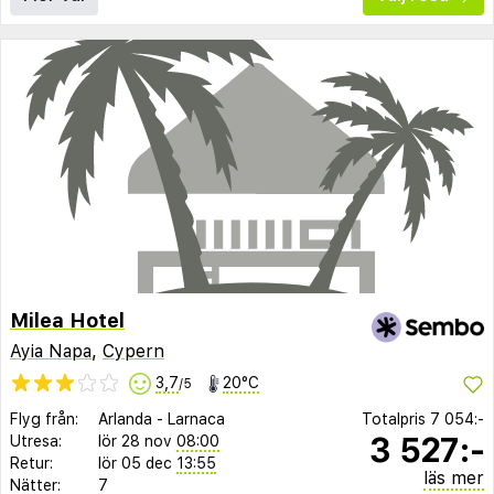
Milea Hotel
Ayia Napa
,
Cypern
3,7
20°C
/5
Flyg från:
Arlanda
-
Larnaca
Totalpris
7 054:-
3 527:-
Utresa:
lör 28 nov
08:00
Retur:
lör 05 dec
13:55
läs mer
Nätter:
7