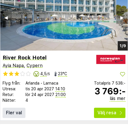
◀︎
▶︎
1/9
River Rock Hotel
Ayia Napa
,
Cypern
4,5
23°C
/5
Flyg från:
Arlanda
-
Larnaca
Totalpris
7 538:-
3 769:-
Utresa:
tis 20 apr 2027
14:10
Retur:
lör 24 apr 2027
21:00
läs mer
Nätter:
4
Fler val
Välj resa