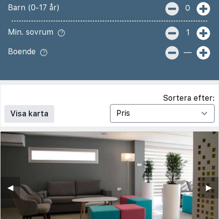
Barn (0-17 år)
0
Min. sovrum
1
Boende
—
Sortera efter:
Visa karta
◀︎
▶︎