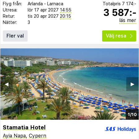
Flyg från:
Arlanda
-
Larnaca
Totalpris
7 174:-
3 587:-
Utresa:
lör 17 apr 2027
14:55
Retur:
tis 20 apr 2027
20:15
läs mer
Nätter:
3
Fler val
Välj resa
◀︎
▶︎
1/10
Stamatia Hotel
Ayia Napa
,
Cypern