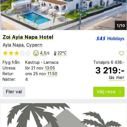
1/10
Zoi Ayia Napa Hotel
Ayia Napa
,
Cypern
4,5
22°C
/5
Flyg från:
Kastrup
-
Larnaca
Totalpris
6 438:-
3 219:-
Utresa:
lör 21 nov
13:05
Retur:
ons 25 nov
11:50
läs mer
Nätter:
4
Fler val
Välj resa