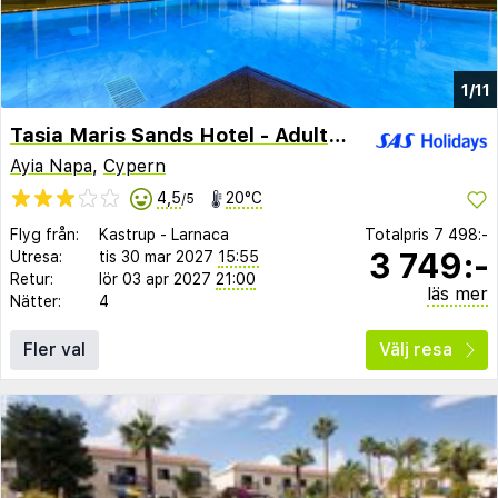
1/11
Tasia Maris Sands Hotel - Adults Only
Ayia Napa
,
Cypern
4,5
20°C
/5
Flyg från:
Kastrup
-
Larnaca
Totalpris
7 498:-
3 749:-
Utresa:
tis 30 mar 2027
15:55
Retur:
lör 03 apr 2027
21:00
läs mer
Nätter:
4
Fler val
Välj resa