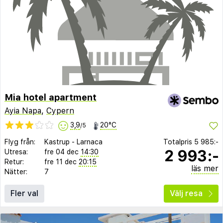
Mia hotel apartment
Ayia Napa
,
Cypern
3,9
20°C
/5
Flyg från:
Kastrup
-
Larnaca
Totalpris
5 985:-
2 993:-
Utresa:
fre 04 dec
14:30
Retur:
fre 11 dec
20:15
läs mer
Nätter:
7
Fler val
Välj resa