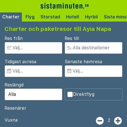
Charter
Flyg
Storstad
Hotell
Hyrbil
Sista minu
Charter och paketresor till Ayia Napa
Res från
Res till
Tidigast avresa
Senaste hemresa
Reslängd
Direktflyg
Resenärer
Vuxna
2