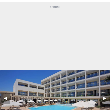
annons
◀︎
▶︎