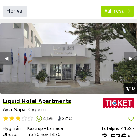
Fler val
Välj resa
◀︎
▶︎
1/10
Liquid Hotel Apartments
Ayia Napa
,
Cypern
4,5
22°C
/5
Flyg från:
Kastrup
-
Larnaca
Totalpris
7 152:-
3 576:-
Utresa:
fre 20 nov
14:30