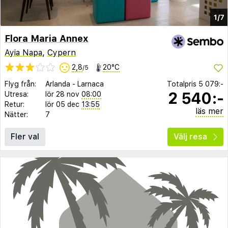
1/7
Flora Maria Annex
Ayia Napa
,
Cypern
2,8
20°C
/5
Flyg från:
Arlanda
-
Larnaca
Totalpris
5 079:-
2 540:-
Utresa:
lör 28 nov
08:00
Retur:
lör 05 dec
13:55
läs mer
Nätter:
7
Fler val
Välj resa