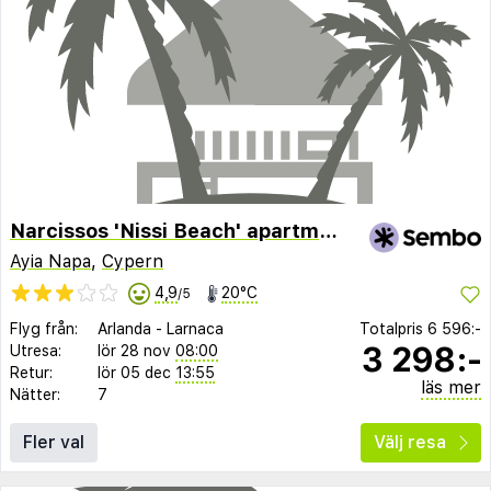
Narcissos 'Nissi Beach' apartment C3
Ayia Napa
,
Cypern
4,9
20°C
/5
Flyg från:
Arlanda
-
Larnaca
Totalpris
6 596:-
3 298:-
Utresa:
lör 28 nov
08:00
Retur:
lör 05 dec
13:55
läs mer
Nätter:
7
Fler val
Välj resa