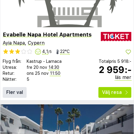
Evabelle Napa Hotel Apartments
Ayia Napa
,
Cypern
4,1
22°C
/5
Flyg från:
Kastrup
-
Larnaca
Totalpris
5 918:-
2 959:-
Utresa:
fre 20 nov
14:30
Retur:
ons 25 nov
11:50
läs mer
Nätter:
5
Fler val
Välj resa