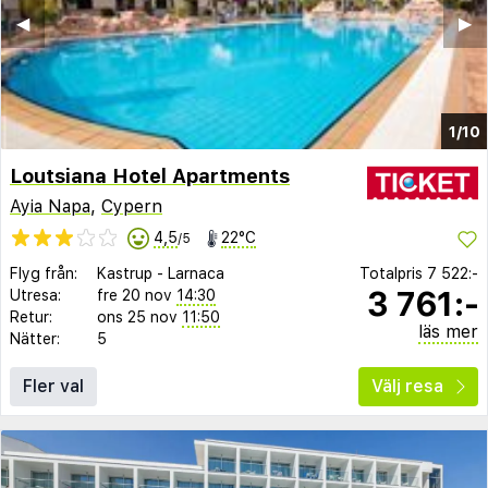
◀︎
▶︎
1/10
Loutsiana Hotel Apartments
Ayia Napa
,
Cypern
4,5
22°C
/5
Flyg från:
Kastrup
-
Larnaca
Totalpris
7 522:-
3 761:-
Utresa:
fre 20 nov
14:30
Retur:
ons 25 nov
11:50
läs mer
Nätter:
5
Fler val
Välj resa