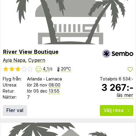
River View Boutique
Ayia Napa
,
Cypern
4,1
20°C
/5
Flyg från:
Arlanda
-
Larnaca
Totalpris
6 534:-
3 267:-
Utresa:
lör 28 nov
08:00
Retur:
lör 05 dec
13:55
läs mer
Nätter:
7
Fler val
Välj resa