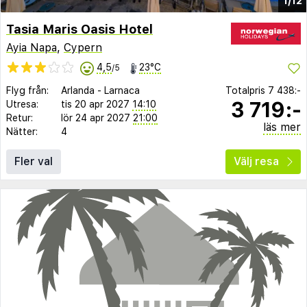
1/12
Tasia Maris Oasis Hotel
Ayia Napa
,
Cypern
4,5
23°C
/5
Flyg från:
Arlanda
-
Larnaca
Totalpris
7 438:-
3 719:-
Utresa:
tis 20 apr 2027
14:10
Retur:
lör 24 apr 2027
21:00
läs mer
Nätter:
4
Fler val
Välj resa