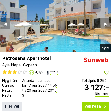
◀︎
▶︎
1/19
Petrosana Aparthotel
Ayia Napa
,
Cypern
4,3
22°C
/5
Flyg från:
Arlanda
-
Larnaca
Totalpris
6 254:-
3 127:-
Utresa:
lör 17 apr 2027
14:55
Retur:
tis 20 apr 2027
20:15
läs mer
Nätter:
3
Fler val
Välj resa