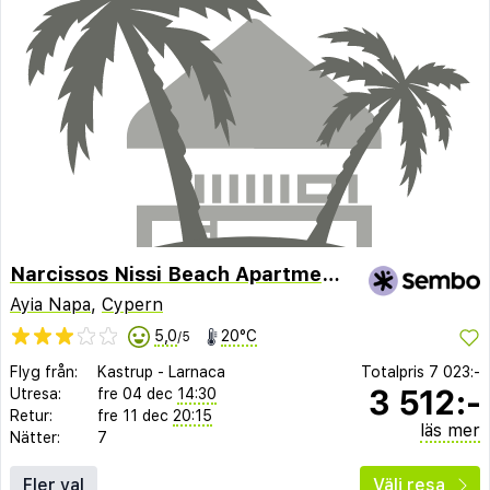
Narcissos Nissi Beach Apartment E9
Ayia Napa
,
Cypern
5,0
20°C
/5
Flyg från:
Kastrup
-
Larnaca
Totalpris
7 023:-
3 512:-
Utresa:
fre 04 dec
14:30
Retur:
fre 11 dec
20:15
läs mer
Nätter:
7
Fler val
Välj resa