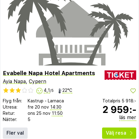
Evabelle Napa Hotel Apartments
Ayia Napa
,
Cypern
4,1
22°C
/5
Flyg från:
Kastrup
-
Larnaca
Totalpris
5 918:-
2 959:-
Utresa:
fre 20 nov
14:30
Retur:
ons 25 nov
11:50
läs mer
Nätter:
5
Fler val
Välj resa