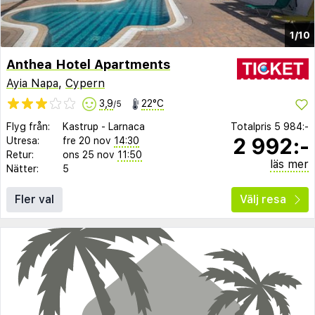
1/10
Anthea Hotel Apartments
Ayia Napa
,
Cypern
3,9
22°C
/5
Flyg från:
Kastrup
-
Larnaca
Totalpris
5 984:-
2 992:-
Utresa:
fre 20 nov
14:30
Retur:
ons 25 nov
11:50
läs mer
Nätter:
5
Fler val
Välj resa