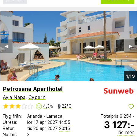
◀︎
▶︎
1/19
Petrosana Aparthotel
Ayia Napa
,
Cypern
4,3
22°C
/5
Flyg från:
Arlanda
-
Larnaca
Totalpris
6 254:-
3 127:-
Utresa:
lör 17 apr 2027
14:55
Retur:
tis 20 apr 2027
20:15
läs mer
Nätter:
3