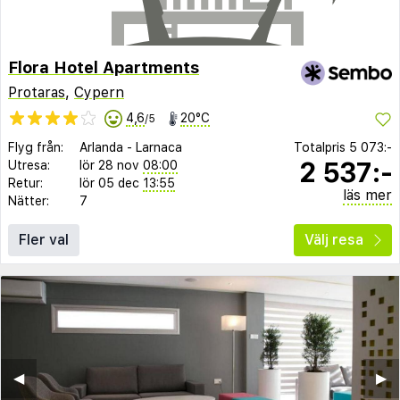
Flora Hotel Apartments
Protaras
,
Cypern
4,6
20°C
/5
Flyg från:
Arlanda
-
Larnaca
Totalpris
5 073:-
2 537:-
Utresa:
lör 28 nov
08:00
Retur:
lör 05 dec
13:55
läs mer
Nätter:
7
Fler val
Välj resa
◀︎
▶︎