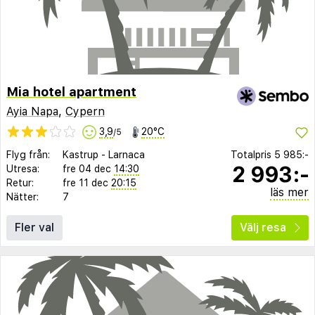
Mia hotel apartment
Ayia Napa
,
Cypern
3,9
20°C
/5
Flyg från:
Kastrup
-
Larnaca
Totalpris
5 985:-
2 993:-
Utresa:
fre 04 dec
14:30
Retur:
fre 11 dec
20:15
läs mer
Nätter:
7
Fler val
Välj resa