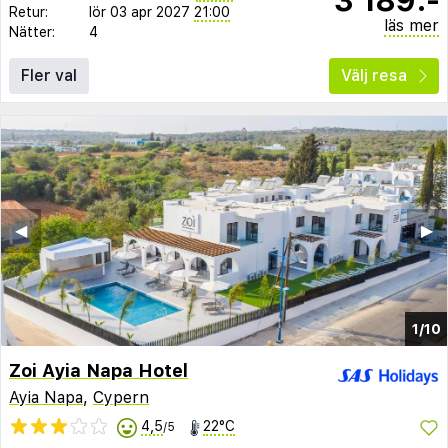
Retur:
lör 03 apr 2027
21:00
läs mer
Nätter:
4
Fler val
Välj resa
◀︎
▶︎
1/10
Zoi Ayia Napa Hotel
Ayia Napa
,
Cypern
4,5
22°C
/5