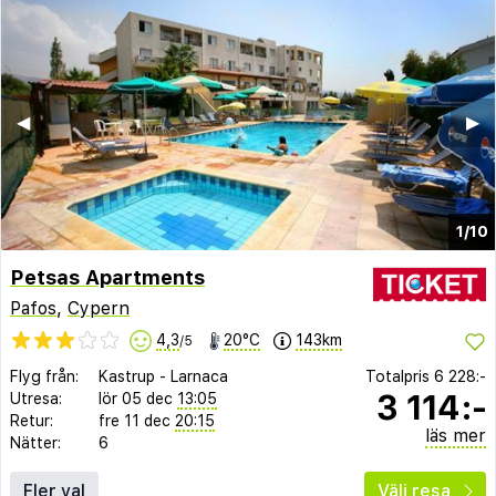
◀︎
▶︎
1/10
Petsas Apartments
Pafos
,
Cypern
4,3
20°C
143km
/5
Flyg från:
Kastrup
-
Larnaca
Totalpris
6 228:-
3 114:-
Utresa:
lör 05 dec
13:05
Retur:
fre 11 dec
20:15
läs mer
Nätter:
6
Fler val
Välj resa