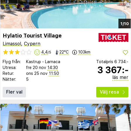
1/10
Hylatio Tourist Village
Limassol
,
Cypern
4,4
22°C
103km
/5
Flyg från:
Kastrup
-
Larnaca
Totalpris
6 734:-
3 367:-
Utresa:
fre 20 nov
14:30
Retur:
ons 25 nov
11:50
läs mer
Nätter:
5
Fler val
Välj resa