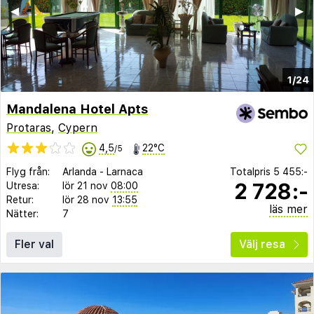
◀︎
▶︎
1/24
Mandalena Hotel Apts
Protaras
,
Cypern
4,5
22°C
/5
Flyg från:
Arlanda
-
Larnaca
Totalpris
5 455:-
2 728:-
Utresa:
lör 21 nov
08:00
Retur:
lör 28 nov
13:55
läs mer
Nätter:
7
Fler val
Välj resa