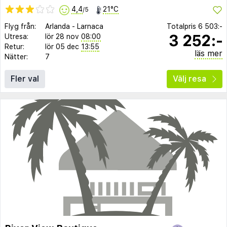
4,4
21°C
/5
Flyg från:
Arlanda
-
Larnaca
Totalpris
6 503:-
3 252:-
Utresa:
lör 28 nov
08:00
Retur:
lör 05 dec
13:55
läs mer
Nätter:
7
Fler val
Välj resa