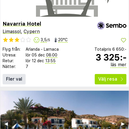
Navarria Hotel
Limassol
,
Cypern
3,5
20°C
/5
Flyg från:
Arlanda
-
Larnaca
Totalpris
6 650:-
3 325:-
Utresa:
lör 05 dec
08:00
Retur:
lör 12 dec
13:55
läs mer
Nätter:
7
Fler val
Välj resa
◀︎
▶︎