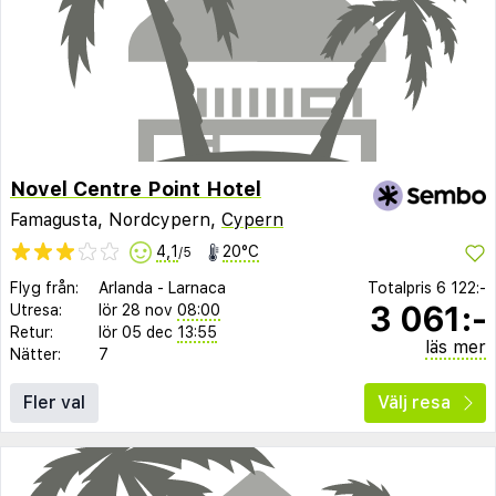
Novel Centre Point Hotel
Famagusta, Nordcypern,
Cypern
4,1
20°C
/5
Flyg från:
Arlanda
-
Larnaca
Totalpris
6 122:-
3 061:-
Utresa:
lör 28 nov
08:00
Retur:
lör 05 dec
13:55
läs mer
Nätter:
7
Fler val
Välj resa