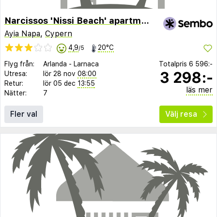
Narcissos 'Nissi Beach' apartment C3
Ayia Napa
,
Cypern
4,9
20°C
/5
Flyg från:
Arlanda
-
Larnaca
Totalpris
6 596:-
3 298:-
Utresa:
lör 28 nov
08:00
Retur:
lör 05 dec
13:55
läs mer
Nätter:
7
Fler val
Välj resa