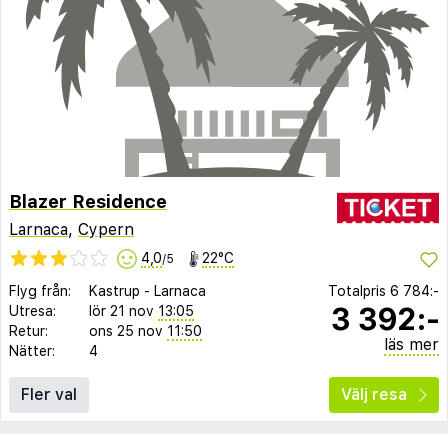
Blazer Residence
Larnaca
,
Cypern
4,0
22°C
/5
Flyg från:
Kastrup
-
Larnaca
Totalpris
6 784:-
3 392:-
Utresa:
lör 21 nov
13:05
Retur:
ons 25 nov
11:50
läs mer
Nätter:
4
Fler val
Välj resa