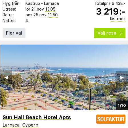
Flyg från:
Kastrup
-
Larnaca
Totalpris
6 438:-
3 219:-
Utresa:
lör 21 nov
13:05
Retur:
ons 25 nov
11:50
läs mer
Nätter:
4
Fler val
Välj resa
◀︎
▶︎
1/10
Sun Hall Beach Hotel Apts
Larnaca
,
Cypern