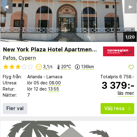
◀︎
▶︎
1/20
New York Plaza Hotel Apartments
Pafos
,
Cypern
3,1
20°C
136km
/5
Flyg från:
Arlanda
-
Larnaca
Totalpris
6 758:-
3 379:-
Utresa:
lör 05 dec
08:00
Retur:
lör 12 dec
13:55
läs mer
Nätter:
7
Fler val
Välj resa