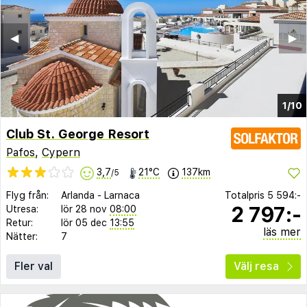
◀︎
▶︎
1/10
Club St. George Resort
Pafos
,
Cypern
3,7
21°C
137km
/5
Flyg från:
Arlanda
-
Larnaca
Totalpris
5 594:-
2 797:-
Utresa:
lör 28 nov
08:00
Retur:
lör 05 dec
13:55
läs mer
Nätter:
7
Fler val
Välj resa