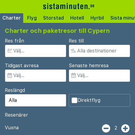
Charter
Flyg
Storstad
Hotell
Hyrbil
Sista minu
Charter och paketresor till Cypern
Res från
Res till
Tidigast avresa
Senaste hemresa
Reslängd
Direktflyg
Resenärer
Vuxna
2