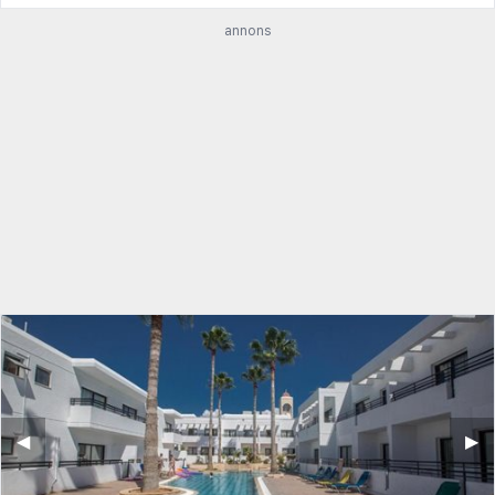
annons
◀︎
▶︎