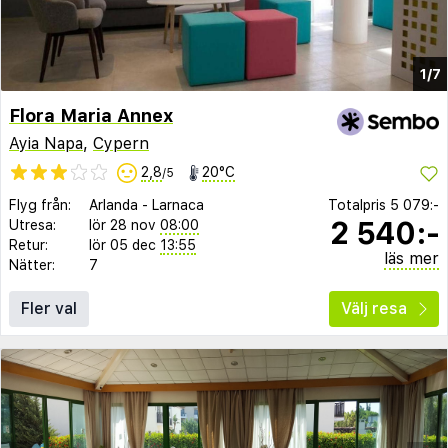
1/7
Flora Maria Annex
Ayia Napa
,
Cypern
2,8
20°C
/5
Flyg från:
Arlanda
-
Larnaca
Totalpris
5 079:-
2 540:-
Utresa:
lör 28 nov
08:00
Retur:
lör 05 dec
13:55
läs mer
Nätter:
7
Fler val
Välj resa