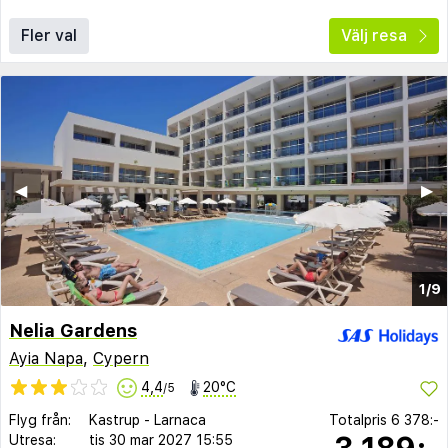
Fler val
Välj resa
◀︎
▶︎
1/9
Nelia Gardens
Ayia Napa
,
Cypern
4,4
20°C
/5
Flyg från:
Kastrup
-
Larnaca
Totalpris
6 378:-
3 189:-
Utresa:
tis 30 mar 2027
15:55