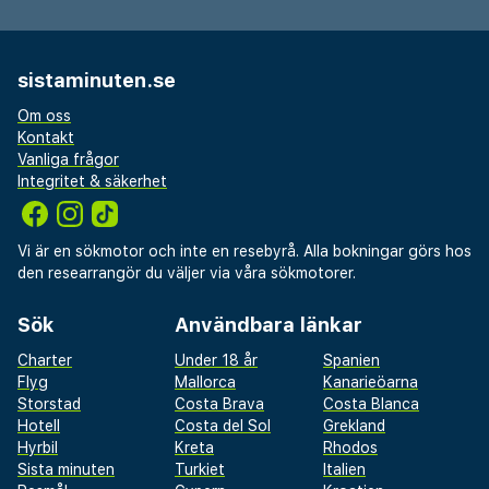
sistaminuten.se
Om oss
Kontakt
Vanliga frågor
Integritet & säkerhet
Vi är en sökmotor och inte en resebyrå. Alla bokningar görs hos
den researrangör du väljer via våra sökmotorer.
Sök
Användbara länkar
Charter
Under 18 år
Spanien
Flyg
Mallorca
Kanarieöarna
Storstad
Costa Brava
Costa Blanca
Hotell
Costa del Sol
Grekland
Hyrbil
Kreta
Rhodos
Sista minuten
Turkiet
Italien