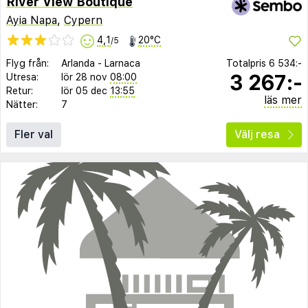
River View Boutique
Ayia Napa
,
Cypern
4,1
20°C
/5
Flyg från:
Arlanda
-
Larnaca
Totalpris
6 534:-
3 267:-
Utresa:
lör 28 nov
08:00
Retur:
lör 05 dec
13:55
läs mer
Nätter:
7
Fler val
Välj resa