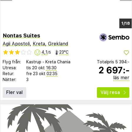
1/13
Nontas Suites
Agii Apostoli
,
Kreta
,
Grekland
4,1
23°C
/5
Flyg från:
Kastrup
-
Kreta Chania
Totalpris
5 394:-
2 697:-
Utresa:
tis 20 okt
16:30
Retur:
fre 23 okt
02:35
läs mer
Nätter:
3
Fler val
Välj resa