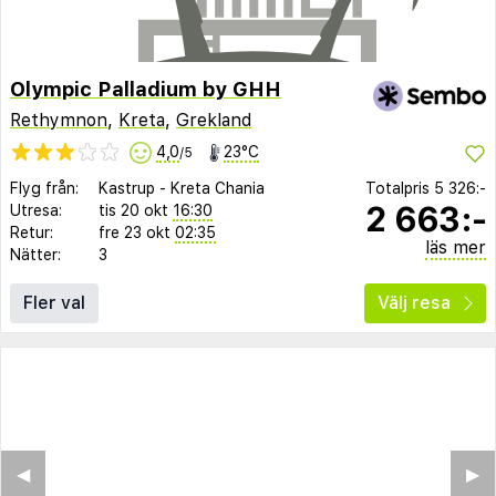
Olympic Palladium by GHH
Rethymnon
,
Kreta
,
Grekland
4,0
23°C
/5
Flyg från:
Kastrup
-
Kreta Chania
Totalpris
5 326:-
2 663:-
Utresa:
tis 20 okt
16:30
Retur:
fre 23 okt
02:35
läs mer
Nätter:
3
Fler val
Välj resa
◀︎
▶︎