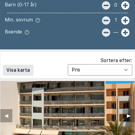
Barn (0-17 år)
0
Min. sovrum
1
Boende
—
Sortera efter:
Visa karta
◀︎
▶︎