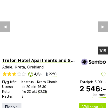
◀︎
▶︎
1/10
Trefon Hotel Apartments and Suites
Adele
,
Kreta
,
Grekland
4,5
22°C
/5
Flyg från:
Kastrup
-
Kreta Chania
Totalpris
5 091:-
2 546:-
Utresa:
tis 20 okt
16:30
Retur:
fre 23 okt
02:35
läs mer
Nätter:
3
Fler val
Välj resa