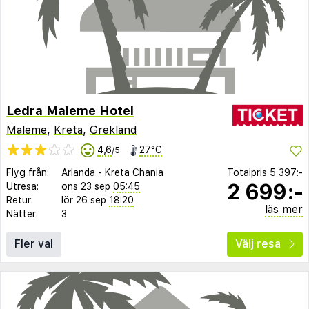
Ledra Maleme Hotel
Maleme
,
Kreta
,
Grekland
4,6
27°C
/5
Flyg från:
Arlanda
-
Kreta Chania
Totalpris
5 397:-
2 699:-
Utresa:
ons 23 sep
05:45
Retur:
lör 26 sep
18:20
läs mer
Nätter:
3
Fler val
Välj resa