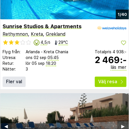
1/40
Sunrise Studios & Apartments
Rethymnon
,
Kreta
,
Grekland
4,5
29°C
/5
Flyg från:
Arlanda
-
Kreta Chania
Totalpris
4 938:-
2 469:-
Utresa:
ons 02 sep
05:45
Retur:
lör 05 sep
18:20
läs mer
Nätter:
3
Fler val
Välj resa
◀︎
▶︎