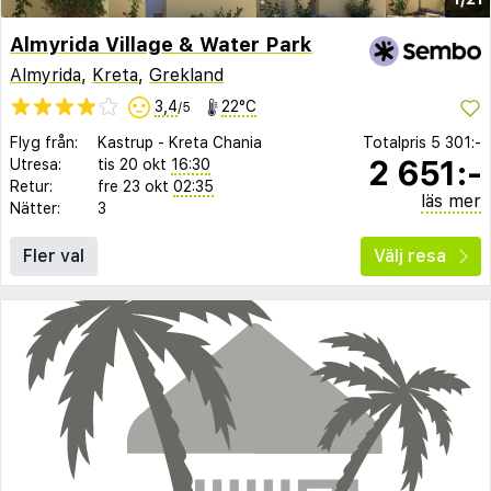
Almyrida Village & Water Park
Almyrida
,
Kreta
,
Grekland
3,4
22°C
/5
Flyg från:
Kastrup
-
Kreta Chania
Totalpris
5 301:-
2 651:-
Utresa:
tis 20 okt
16:30
Retur:
fre 23 okt
02:35
läs mer
Nätter:
3
Fler val
Välj resa