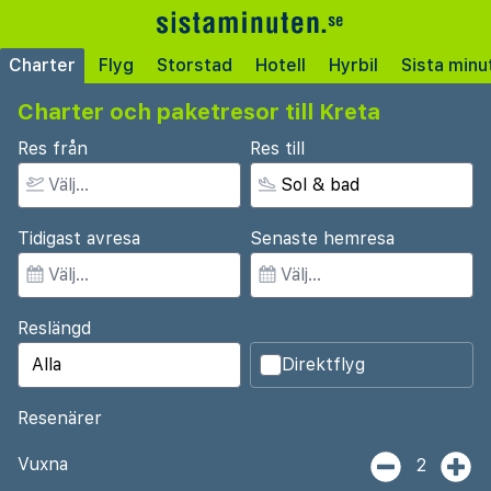
Charter
Flyg
Storstad
Hotell
Hyrbil
Sista minu
Charter och paketresor till Kreta
Res från
Res till
Tidigast avresa
Senaste hemresa
Reslängd
Direktflyg
Resenärer
Vuxna
2