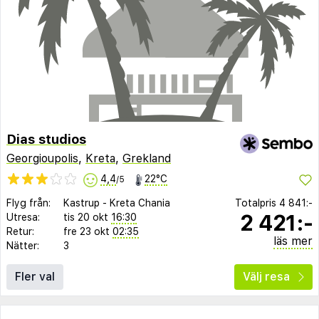
Dias studios
Georgioupolis
,
Kreta
,
Grekland
4,4
22°C
/5
Flyg från:
Kastrup
-
Kreta Chania
Totalpris
4 841:-
2 421:-
Utresa:
tis 20 okt
16:30
Retur:
fre 23 okt
02:35
läs mer
Nätter:
3
Fler val
Välj resa