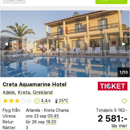
◀︎
▶︎
1/10
Creta Aquamarine Hotel
Adele
,
Kreta
,
Grekland
4,4
25°C
/5
Flyg från:
Arlanda
-
Kreta Chania
Totalpris
5 162:-
2 581:-
Utresa:
ons 23 sep
05:45
Retur:
lör 26 sep
18:20
läs mer
Nätter:
3