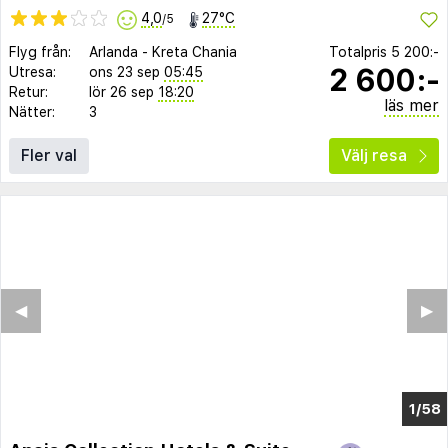
4,0
27°C
/5
Flyg från:
Arlanda
-
Kreta Chania
Totalpris
5 200:-
2 600:-
Utresa:
ons 23 sep
05:45
Retur:
lör 26 sep
18:20
läs mer
Nätter:
3
Fler val
Välj resa
◀︎
▶︎
1/52