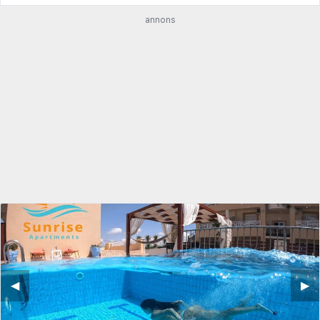
annons
◀︎
▶︎