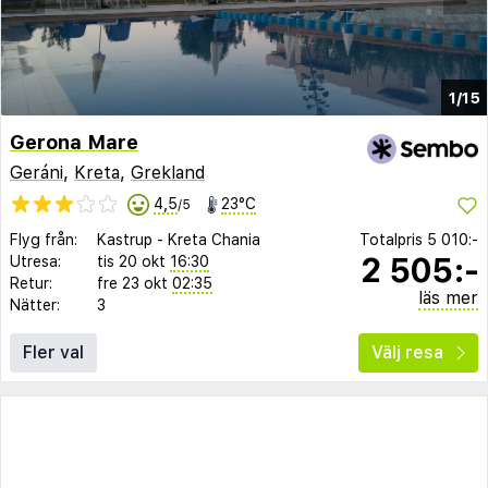
1/15
Gerona Mare
Geráni
,
Kreta
,
Grekland
4,5
23°C
/5
Flyg från:
Kastrup
-
Kreta Chania
Totalpris
5 010:-
2 505:-
Utresa:
tis 20 okt
16:30
Retur:
fre 23 okt
02:35
läs mer
Nätter:
3
Fler val
Välj resa