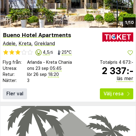
1/10
Bueno Hotel Apartments
Adele
,
Kreta
,
Grekland
4,5
25°C
/5
Flyg från:
Arlanda
-
Kreta Chania
Totalpris
4 673:-
2 337:-
Utresa:
ons 23 sep
05:45
Retur:
lör 26 sep
18:20
läs mer
Nätter:
3
Fler val
Välj resa