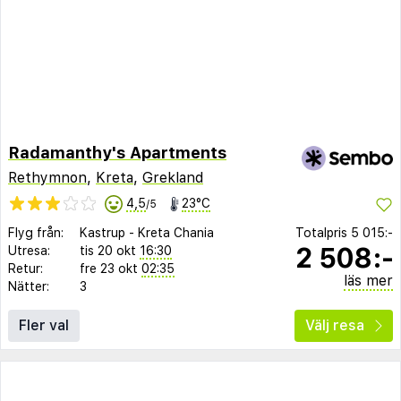
Radamanthy's Apartments
Rethymnon
,
Kreta
,
Grekland
4,5
23°C
/5
Flyg från:
Kastrup
-
Kreta Chania
Totalpris
5 015:-
2 508:-
Utresa:
tis 20 okt
16:30
Retur:
fre 23 okt
02:35
läs mer
Nätter:
3
Fler val
Välj resa