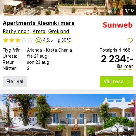
1/10
Apartments Kleoniki mare
Rethymnon
,
Kreta
,
Grekland
4,6
30°C
/5
Flyg från:
Arlanda
-
Kreta Chania
Totalpris
4 468:-
2 234:-
Utresa:
fre 21 aug
Retur:
sön 23 aug
läs mer
Nätter:
2
Fler val
Välj resa
◀︎
▶︎