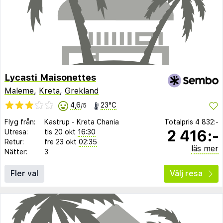
Lycasti Maisonettes
Maleme
,
Kreta
,
Grekland
4,6
23°C
/5
Flyg från:
Kastrup
-
Kreta Chania
Totalpris
4 832:-
2 416:-
Utresa:
tis 20 okt
16:30
Retur:
fre 23 okt
02:35
läs mer
Nätter:
3
Fler val
Välj resa