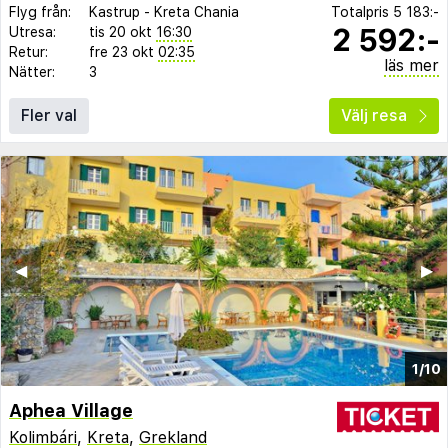
Flyg från:
Kastrup
-
Kreta Chania
Totalpris
5 183:-
2 592:-
Utresa:
tis 20 okt
16:30
Retur:
fre 23 okt
02:35
läs mer
Nätter:
3
Fler val
Välj resa
◀︎
▶︎
1/10
Aphea Village
Kolimbári
,
Kreta
,
Grekland