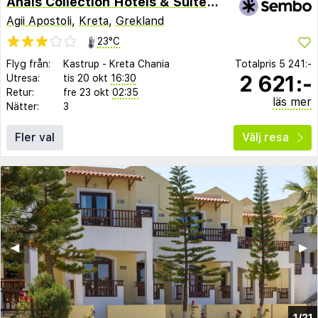
Anais Collection Hotels & Suites by GHH
Agii Apostoli
,
Kreta
,
Grekland
23°C
Flyg från:
Kastrup
-
Kreta Chania
Totalpris
5 241:-
2 621:-
Utresa:
tis 20 okt
16:30
Retur:
fre 23 okt
02:35
läs mer
Nätter:
3
Fler val
Välj resa
◀︎
▶︎
1/21