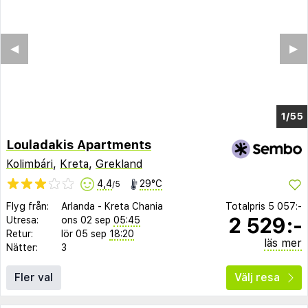
◀︎
▶︎
1/48
Louladakis Apartments
Kolimbári
,
Kreta
,
Grekland
4,4
29°C
/5
Flyg från:
Arlanda
-
Kreta Chania
Totalpris
5 057:-
2 529:-
Utresa:
ons 02 sep
05:45
Retur:
lör 05 sep
18:20
läs mer
Nätter:
3
Fler val
Välj resa