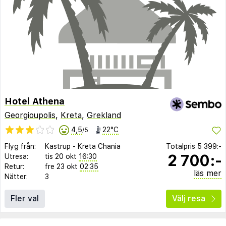
Hotel Athena
Georgioupolis
,
Kreta
,
Grekland
4,5
22°C
/5
Flyg från:
Kastrup
-
Kreta Chania
Totalpris
5 399:-
2 700:-
Utresa:
tis 20 okt
16:30
Retur:
fre 23 okt
02:35
läs mer
Nätter:
3
Fler val
Välj resa