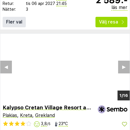
Retur:
tis 06 apr 2027
21:45
läs mer
Nätter:
3
Fler val
Välj resa
◀︎
▶︎
1/12
Kalypso Cretan Village Resort and Spa
Plakias
,
Kreta
,
Grekland
3,8
23°C
/5