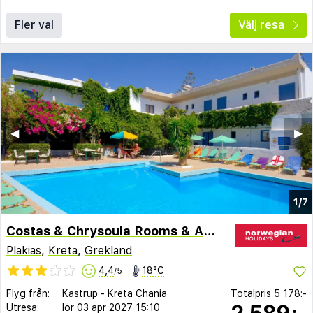
Fler val
Välj resa
◀︎
▶︎
1/7
Costas & Chrysoula Rooms & Apartments
Plakias
,
Kreta
,
Grekland
4,4
18°C
/5
Flyg från:
Kastrup
-
Kreta Chania
Totalpris
5 178:-
2 589:-
Utresa:
lör 03 apr 2027
15:10