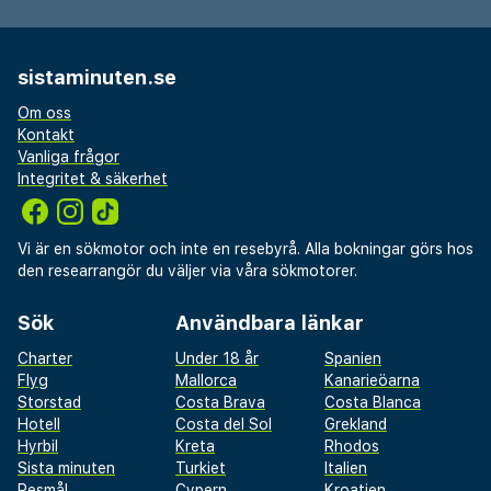
sistaminuten.se
Om oss
Kontakt
Vanliga frågor
Integritet & säkerhet
Vi är en sökmotor och inte en resebyrå. Alla bokningar görs hos
den researrangör du väljer via våra sökmotorer.
Sök
Användbara länkar
Charter
Under 18 år
Spanien
Flyg
Mallorca
Kanarieöarna
Storstad
Costa Brava
Costa Blanca
Hotell
Costa del Sol
Grekland
Hyrbil
Kreta
Rhodos
Sista minuten
Turkiet
Italien
Resmål
Cypern
Kroatien