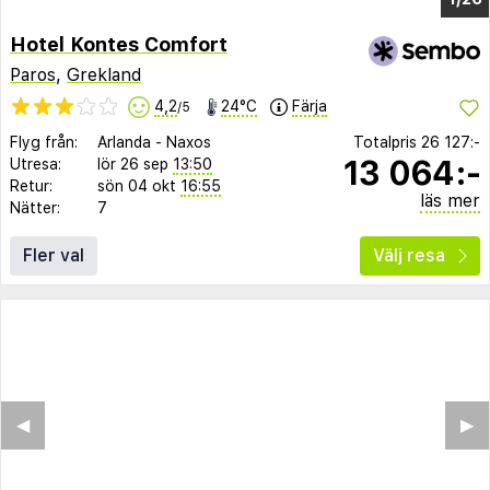
Hotel Kontes Comfort
Paros
,
Grekland
4,2
24°C
Färja
/5
Flyg från:
Arlanda
-
Naxos
Totalpris
26 127:-
13 064:-
Utresa:
lör 26 sep
13:50
Retur:
sön 04 okt
16:55
läs mer
Nätter:
7
Fler val
Välj resa
◀︎
▶︎