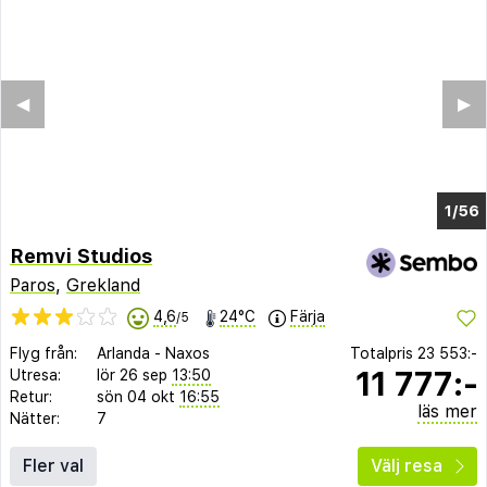
◀︎
▶︎
1/48
Remvi Studios
Paros
,
Grekland
4,6
24°C
Färja
/5
Flyg från:
Arlanda
-
Naxos
Totalpris
23 553:-
11 777:-
Utresa:
lör 26 sep
13:50
Retur:
sön 04 okt
16:55
läs mer
Nätter:
7
Fler val
Välj resa