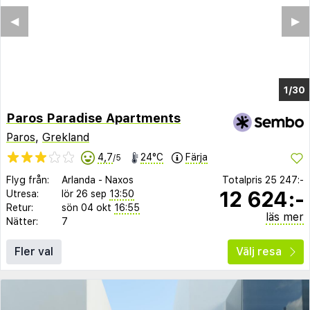
◀︎
▶︎
1/26
Paros Paradise Apartments
Paros
,
Grekland
4,7
24°C
Färja
/5
Flyg från:
Arlanda
-
Naxos
Totalpris
25 247:-
12 624:-
Utresa:
lör 26 sep
13:50
Retur:
sön 04 okt
16:55
läs mer
Nätter:
7
Fler val
Välj resa