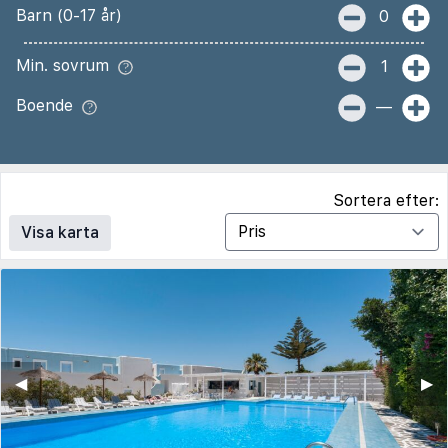
Barn (0-17 år)
0
Min. sovrum
1
Boende
—
Sortera efter:
Visa karta
◀︎
▶︎