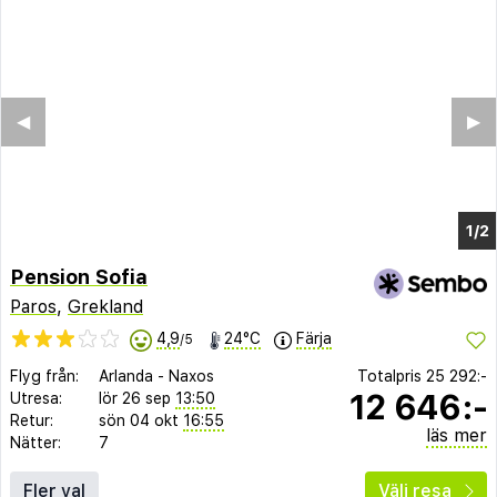
Pension Sofia
Paros
,
Grekland
4,9
24°C
Färja
/5
Flyg från:
Arlanda
-
Naxos
Totalpris
25 292:-
12 646:-
Utresa:
lör 26 sep
13:50
Retur:
sön 04 okt
16:55
läs mer
Nätter:
7
Fler val
Välj resa