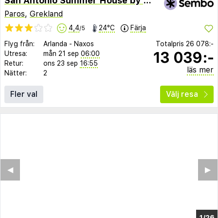
San Antonio Summer House by GHH
Paros
,
Grekland
4,4
24°C
Färja
/5
Flyg från:
Arlanda
-
Naxos
Totalpris
26 078:-
13 039:-
Utresa:
mån 21 sep
06:00
Retur:
ons 23 sep
16:55
läs mer
Nätter:
2
Fler val
Välj resa
◀︎
▶︎
1/18