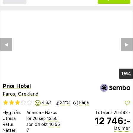
◀︎
▶︎
1/57
Pnoi Hotel
Paros
,
Grekland
4,6
24°C
Färja
/5
Flyg från:
Arlanda
-
Naxos
Totalpris
25 492:-
12 746:-
Utresa:
lör 26 sep
13:50
Retur:
sön 04 okt
16:55
läs mer
Nätter:
7