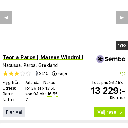
◀︎
▶︎
1/6
Teoria Paros | Matsas Windmill
Naoussa
,
Paros
,
Grekland
24°C
Färja
Flyg från:
Arlanda
-
Naxos
Totalpris
26 458:-
13 229:-
Utresa:
lör 26 sep
13:50
Retur:
sön 04 okt
16:55
läs mer
Nätter:
7
Fler val
Välj resa