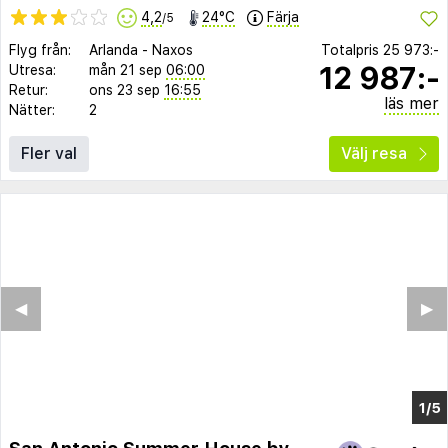
4,2
24°C
Färja
/5
Flyg från:
Arlanda
-
Naxos
Totalpris
25 973:-
12 987:-
Utresa:
mån 21 sep
06:00
Retur:
ons 23 sep
16:55
läs mer
Nätter:
2
Fler val
Välj resa