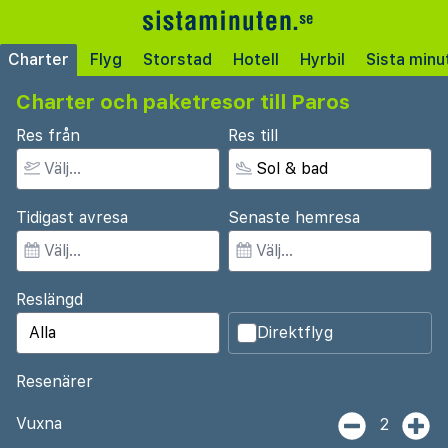
Charter
Flyg
Storstad
Hotell
Hyrbil
Sista minu
Charter och paketresor till Paros
Res från
Res till
Tidigast avresa
Senaste hemresa
Reslängd
Direktflyg
Resenärer
Vuxna
2