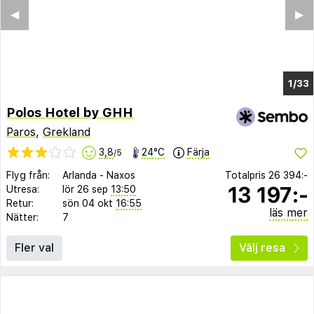
◀︎
▶︎
1/26
Polos Hotel by GHH
Paros
,
Grekland
3,8
24°C
Färja
/5
Flyg från:
Arlanda
-
Naxos
Totalpris
26 394:-
13 197:-
Utresa:
lör 26 sep
13:50
Retur:
sön 04 okt
16:55
läs mer
Nätter:
7
Fler val
Välj resa