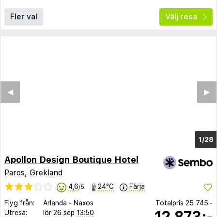
Fler val
Välj resa
◀︎
▶︎
1/22
Apollon Design Boutique Hotel
Paros
,
Grekland
4,6
24°C
Färja
/5
Flyg från:
Arlanda
-
Naxos
Totalpris
25 745:-
12 873:-
Utresa:
lör 26 sep
13:50