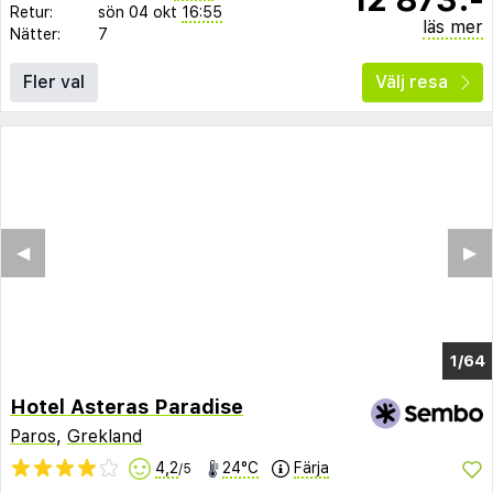
Retur:
sön 04 okt
16:55
läs mer
Nätter:
7
Fler val
Välj resa
◀︎
▶︎
1/60
Hotel Asteras Paradise
Paros
,
Grekland
4,2
24°C
Färja
/5