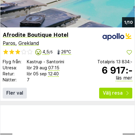
1/10
Afrodite Boutique Hotel
Paros
,
Grekland
4,5
26°C
/5
Flyg från:
Kastrup
-
Santorini
Totalpris
13 834:-
6 917:-
Utresa:
lör 29 aug
07:15
Retur:
lör 05 sep
12:40
läs mer
Nätter:
7
Fler val
Välj resa