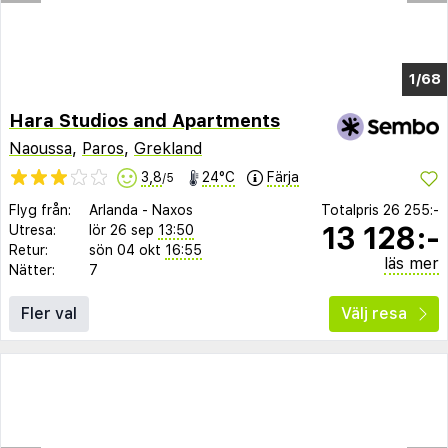
1/63
Hara Studios and Apartments
Naoussa
,
Paros
,
Grekland
3,8
24°C
Färja
/5
Flyg från:
Arlanda
-
Naxos
Totalpris
26 255:-
13 128:-
Utresa:
lör 26 sep
13:50
Retur:
sön 04 okt
16:55
läs mer
Nätter:
7
Fler val
Välj resa