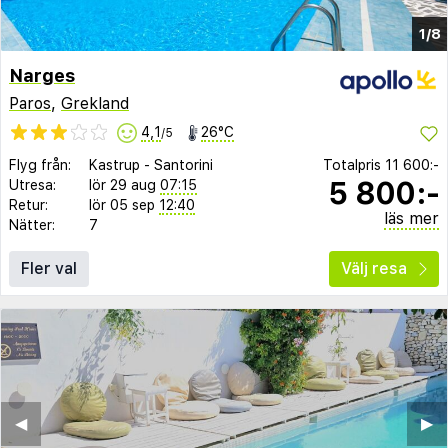
1/8
Narges
Paros
,
Grekland
4,1
26°C
/5
Flyg från:
Kastrup
-
Santorini
Totalpris
11 600:-
5 800:-
Utresa:
lör 29 aug
07:15
Retur:
lör 05 sep
12:40
läs mer
Nätter:
7
Fler val
Välj resa
◀︎
▶︎