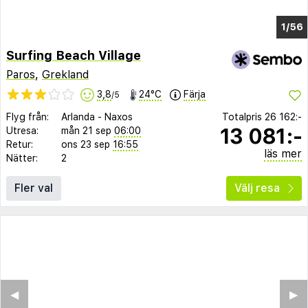
1/48
Surfing Beach Village
Paros
,
Grekland
3,8
24°C
Färja
/5
Flyg från:
Arlanda
-
Naxos
Totalpris
26 162:-
13 081:-
Utresa:
mån 21 sep
06:00
Retur:
ons 23 sep
16:55
läs mer
Nätter:
2
Fler val
Välj resa
◀︎
▶︎