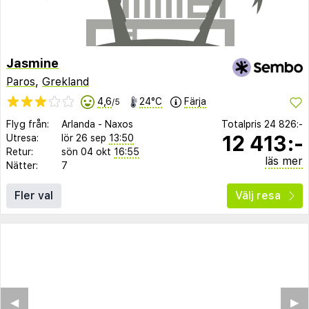
Jasmine
Paros
,
Grekland
4,6
24°C
Färja
/5
Flyg från:
Arlanda
-
Naxos
Totalpris
24 826:-
12 413:-
Utresa:
lör 26 sep
13:50
Retur:
sön 04 okt
16:55
läs mer
Nätter:
7
Fler val
Välj resa
◀︎
▶︎