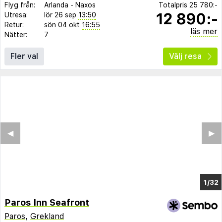
Flyg från:
Arlanda
-
Naxos
Totalpris
25 780:-
12 890:-
Utresa:
lör 26 sep
13:50
Retur:
sön 04 okt
16:55
läs mer
Nätter:
7
Fler val
Välj resa
◀︎
▶︎
1/26
Paros Inn Seafront
Paros
,
Grekland