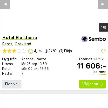
◀︎
▶︎
1/5
Hotel Eleftheria
Paros
,
Grekland
4,1
24°C
Färja
/5
Flyg från:
Arlanda
-
Naxos
Totalpris
23 212:-
11 606:-
Utresa:
lör 26 sep
13:50
Retur:
sön 04 okt
16:55
läs mer
Nätter:
7
Fler val
Välj resa