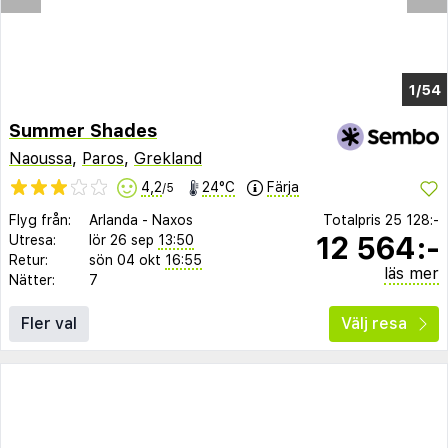
1/50
Summer Shades
Naoussa
,
Paros
,
Grekland
4,2
24°C
Färja
/5
Flyg från:
Arlanda
-
Naxos
Totalpris
25 128:-
12 564:-
Utresa:
lör 26 sep
13:50
Retur:
sön 04 okt
16:55
läs mer
Nätter:
7
Fler val
Välj resa