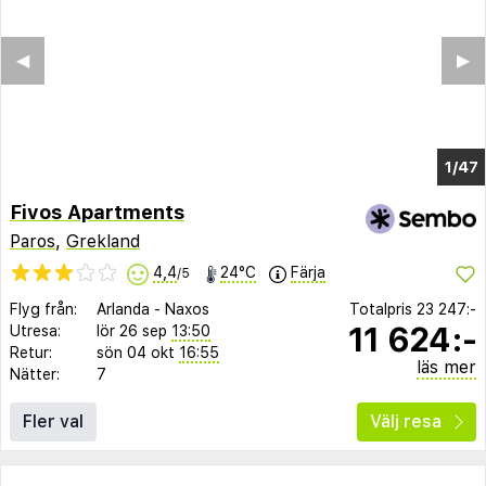
◀︎
▶︎
1/39
Fivos Apartments
Paros
,
Grekland
4,4
24°C
Färja
/5
Flyg från:
Arlanda
-
Naxos
Totalpris
23 247:-
11 624:-
Utresa:
lör 26 sep
13:50
Retur:
sön 04 okt
16:55
läs mer
Nätter:
7
Fler val
Välj resa