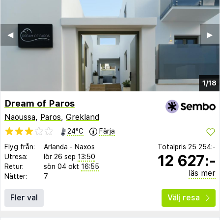
◀︎
▶︎
1/18
Dream of Paros
Naoussa
,
Paros
,
Grekland
24°C
Färja
Flyg från:
Arlanda
-
Naxos
Totalpris
25 254:-
12 627:-
Utresa:
lör 26 sep
13:50
Retur:
sön 04 okt
16:55
läs mer
Nätter:
7
Fler val
Välj resa