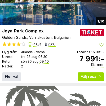
1/10
Joya Park Complex
Golden Sands
, Varnakusten,
Bulgarien
4,0
26°C
/5
Flyg från:
Arlanda
-
Varna
Totalpris
15 981:-
7 991:-
Utresa:
fre 28 aug
06:30
Retur:
sön 30 aug
09:40
läs mer
Nätter:
2
Fler val
Välj resa