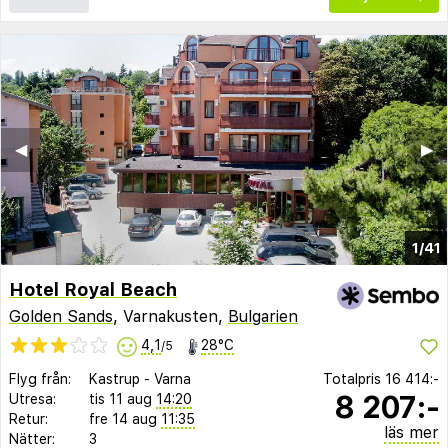
◀︎
▶︎
1/41
Hotel Royal Beach
Golden Sands
, Varnakusten,
Bulgarien
4,1
28°C
/5
Flyg från:
Kastrup
-
Varna
Totalpris
16 414:-
8 207:-
Utresa:
tis 11 aug
14:20
Retur:
fre 14 aug
11:35
läs mer
Nätter:
3