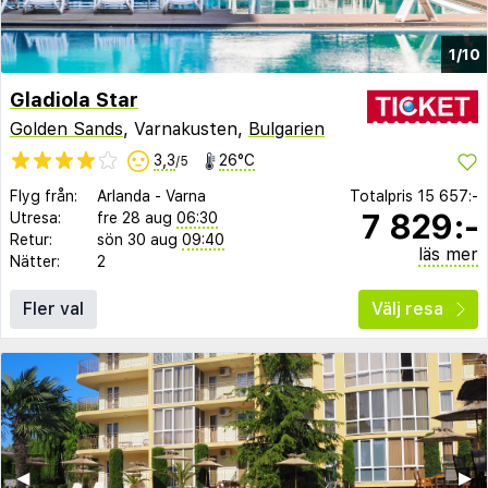
1/10
Gladiola Star
Golden Sands
, Varnakusten,
Bulgarien
3,3
26°C
/5
Flyg från:
Arlanda
-
Varna
Totalpris
15 657:-
7 829:-
Utresa:
fre 28 aug
06:30
Retur:
sön 30 aug
09:40
läs mer
Nätter:
2
Fler val
Välj resa
◀︎
▶︎