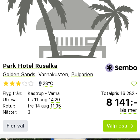
Park Hotel Rusalka
Golden Sands
, Varnakusten,
Bulgarien
28°C
Flyg från:
Kastrup
-
Varna
Totalpris
16 282:-
8 141:-
Utresa:
tis 11 aug
14:20
Retur:
fre 14 aug
11:35
läs mer
Nätter:
3
Fler val
Välj resa