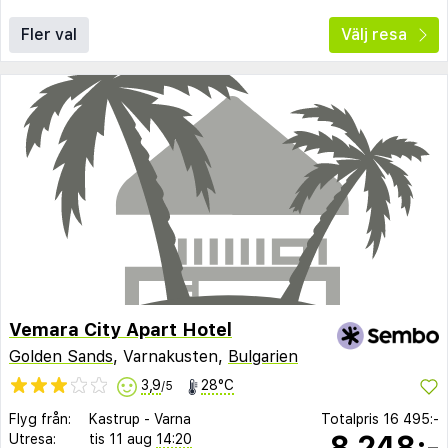
Fler val
Välj resa
Vemara City Apart Hotel
Golden Sands
, Varnakusten,
Bulgarien
3,9
28°C
/5
Flyg från:
Kastrup
-
Varna
Totalpris
16 495:-
8 248:-
Utresa:
tis 11 aug
14:20