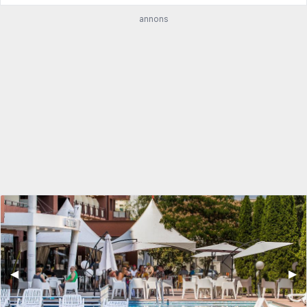
annons
◀︎
▶︎