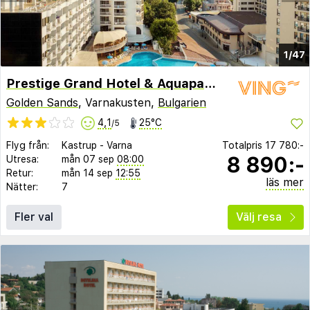
1/47
Prestige Grand Hotel & Aquapark (ex Erma)
Golden Sands
, Varnakusten,
Bulgarien
4,1
25°C
/5
Flyg från:
Kastrup
-
Varna
Totalpris
17 780:-
8 890:-
Utresa:
mån 07 sep
08:00
Retur:
mån 14 sep
12:55
läs mer
Nätter:
7
Fler val
Välj resa