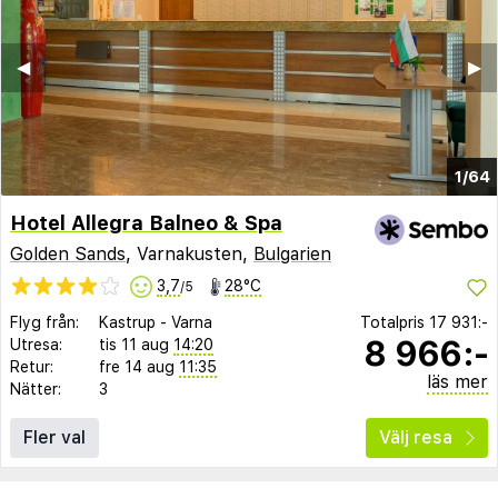
◀︎
▶︎
1/64
Hotel Allegra Balneo & Spa
Golden Sands
, Varnakusten,
Bulgarien
3,7
28°C
/5
Flyg från:
Kastrup
-
Varna
Totalpris
17 931:-
8 966:-
Utresa:
tis 11 aug
14:20
Retur:
fre 14 aug
11:35
läs mer
Nätter:
3
Fler val
Välj resa