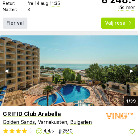
Retur:
fre 14 aug
11:35
läs mer
Nätter:
3
Fler val
Välj resa
◀︎
▶︎
1/39
GRIFID Club Arabella
Golden Sands
, Varnakusten,
Bulgarien
4,4
25°C
/5