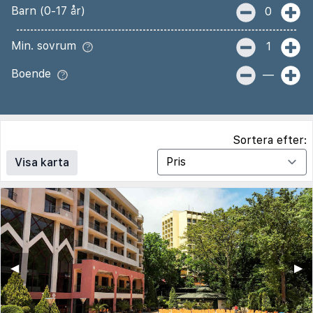
Barn (0-17 år)
0
Min. sovrum
1
Boende
—
Sortera efter:
Visa karta
◀︎
▶︎