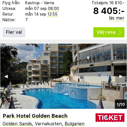
Flyg från:
Kastrup
-
Varna
Totalpris
16 810:-
8 405:-
Utresa:
mån 07 sep
08:00
Retur:
mån 14 sep
12:55
läs mer
Nätter:
7
Fler val
Välj resa
◀︎
▶︎
1/10
Park Hotel Golden Beach
Golden Sands
, Varnakusten,
Bulgarien