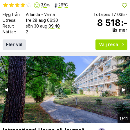
3,9
26°C
/5
Flyg från:
Arlanda
-
Varna
Totalpris
17 035:-
8 518:-
Utresa:
fre 28 aug
06:30
Retur:
sön 30 aug
09:40
läs mer
Nätter:
2
Fler val
Välj resa
◀︎
▶︎
1/41