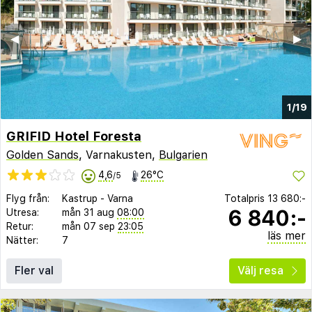
◀︎
▶︎
1/19
GRIFID Hotel Foresta
Golden Sands
, Varnakusten,
Bulgarien
4,6
26°C
/5
Flyg från:
Kastrup
-
Varna
Totalpris
13 680:-
6 840:-
Utresa:
mån 31 aug
08:00
Retur:
mån 07 sep
23:05
läs mer
Nätter:
7
Fler val
Välj resa