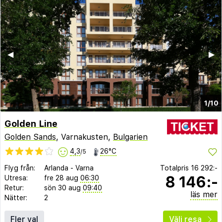
◀︎
▶︎
1/10
Golden Line
Golden Sands
, Varnakusten,
Bulgarien
4,3
26°C
/5
Flyg från:
Arlanda
-
Varna
Totalpris
16 292:-
8 146:-
Utresa:
fre 28 aug
06:30
Retur:
sön 30 aug
09:40
läs mer
Nätter:
2
Fler val
Välj resa