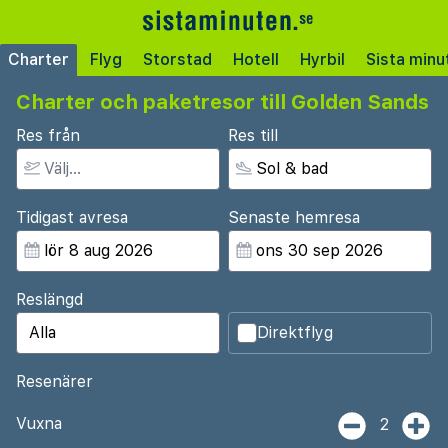
Charter
Flyg
Storstad
Hotell
Hyrbil
Sista minu
Charter och paketresor till Golden Sands
Res från
Res till
Tidigast avresa
Senaste hemresa
Reslängd
Direktflyg
Resenärer
Vuxna
2