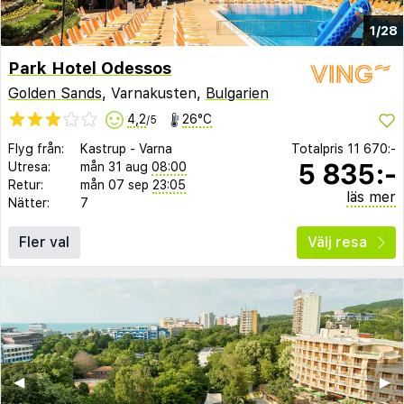
1/28
Park Hotel Odessos
Golden Sands
, Varnakusten,
Bulgarien
4,2
26°C
/5
Flyg från:
Kastrup
-
Varna
Totalpris
11 670:-
5 835:-
Utresa:
mån 31 aug
08:00
Retur:
mån 07 sep
23:05
läs mer
Nätter:
7
Fler val
Välj resa
◀︎
▶︎