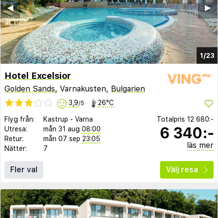
◀︎
▶︎
1/23
Hotel Excelsior
Golden Sands
, Varnakusten,
Bulgarien
3,9
26°C
/5
Flyg från:
Kastrup
-
Varna
Totalpris
12 680:-
6 340:-
Utresa:
mån 31 aug
08:00
Retur:
mån 07 sep
23:05
läs mer
Nätter:
7
Fler val
Välj resa