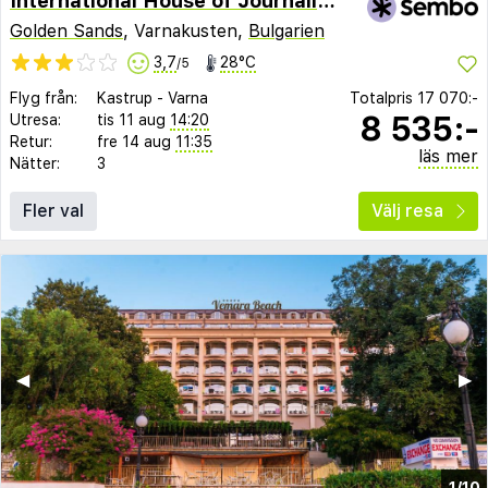
International House of Journalists
Golden Sands
, Varnakusten,
Bulgarien
3,7
28°C
/5
Flyg från:
Kastrup
-
Varna
Totalpris
17 070:-
8 535:-
Utresa:
tis 11 aug
14:20
Retur:
fre 14 aug
11:35
läs mer
Nätter:
3
Fler val
Välj resa
◀︎
▶︎
1/10