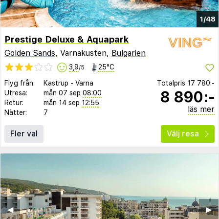
1/48
Prestige Deluxe & Aquapark
Golden Sands
, Varnakusten,
Bulgarien
3,9
25°C
/5
Flyg från:
Kastrup
-
Varna
Totalpris
17 780:-
8 890:-
Utresa:
mån 07 sep
08:00
Retur:
mån 14 sep
12:55
läs mer
Nätter:
7
Fler val
Välj resa
◀︎
▶︎