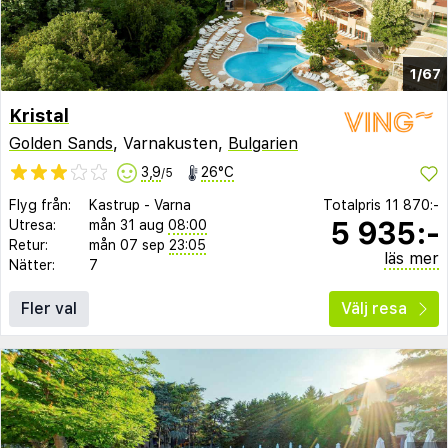
1/67
Kristal
Golden Sands
, Varnakusten,
Bulgarien
3,9
26°C
/5
Flyg från:
Kastrup
-
Varna
Totalpris
11 870:-
5 935:-
Utresa:
mån 31 aug
08:00
Retur:
mån 07 sep
23:05
läs mer
Nätter:
7
Fler val
Välj resa