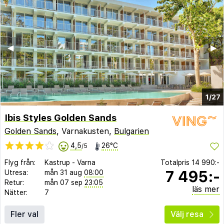
◀︎
▶︎
1/27
Ibis Styles Golden Sands
Golden Sands
, Varnakusten,
Bulgarien
4,5
26°C
/5
Flyg från:
Kastrup
-
Varna
Totalpris
14 990:-
7 495:-
Utresa:
mån 31 aug
08:00
Retur:
mån 07 sep
23:05
läs mer
Nätter:
7
Fler val
Välj resa