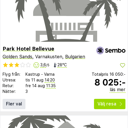
Park Hotel Bellevue
Golden Sands
, Varnakusten,
Bulgarien
3,6
28°C
/5
Flyg från:
Kastrup
-
Varna
Totalpris
16 050:-
8 025:-
Utresa:
tis 11 aug
14:20
Retur:
fre 14 aug
11:35
läs mer
Nätter:
3
Fler val
Välj resa