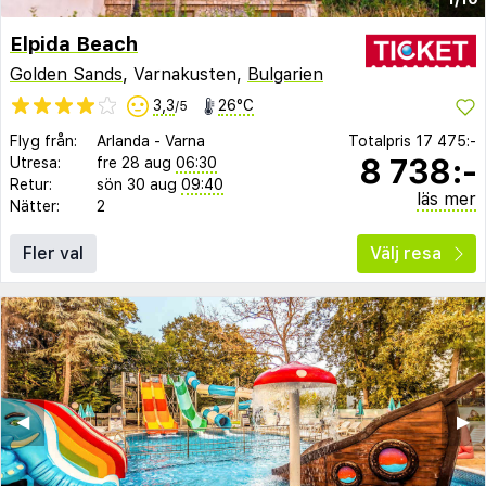
Elpida Beach
Golden Sands
, Varnakusten,
Bulgarien
3,3
26°C
/5
Flyg från:
Arlanda
-
Varna
Totalpris
17 475:-
8 738:-
Utresa:
fre 28 aug
06:30
Retur:
sön 30 aug
09:40
läs mer
Nätter:
2
Fler val
Välj resa
◀︎
▶︎