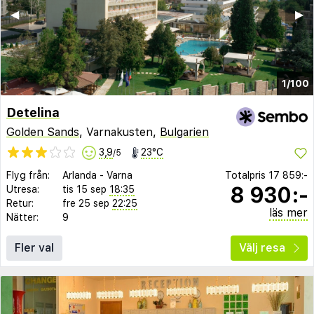
◀︎
▶︎
1/100
Detelina
Golden Sands
, Varnakusten,
Bulgarien
3,9
23°C
/5
Flyg från:
Arlanda
-
Varna
Totalpris
17 859:-
8 930:-
Utresa:
tis 15 sep
18:35
Retur:
fre 25 sep
22:25
läs mer
Nätter:
9
Fler val
Välj resa