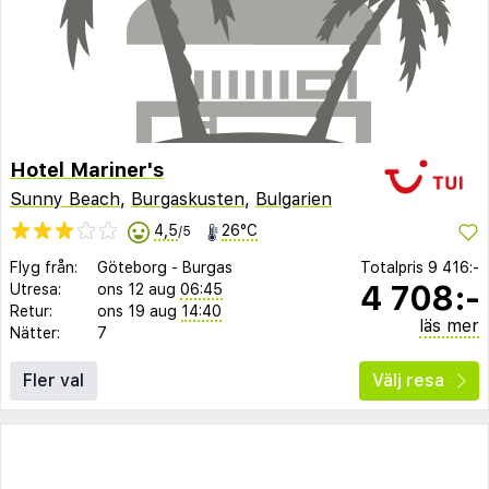
Hotel Mariner's
Sunny Beach
,
Burgaskusten
,
Bulgarien
4,5
26°C
/5
Flyg från:
Göteborg
-
Burgas
Totalpris
9 416:-
4 708:-
Utresa:
ons 12 aug
06:45
Retur:
ons 19 aug
14:40
läs mer
Nätter:
7
Fler val
Välj resa