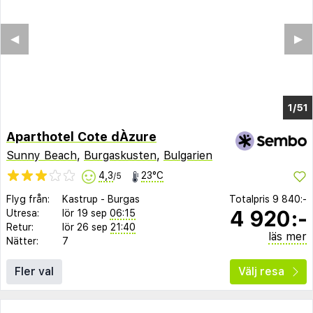
◀︎
▶︎
1/44
Aparthotel Cote dÀzure
Sunny Beach
,
Burgaskusten
,
Bulgarien
4,3
23°C
/5
Flyg från:
Kastrup
-
Burgas
Totalpris
9 840:-
4 920:-
Utresa:
lör 19 sep
06:15
Retur:
lör 26 sep
21:40
läs mer
Nätter:
7
Fler val
Välj resa