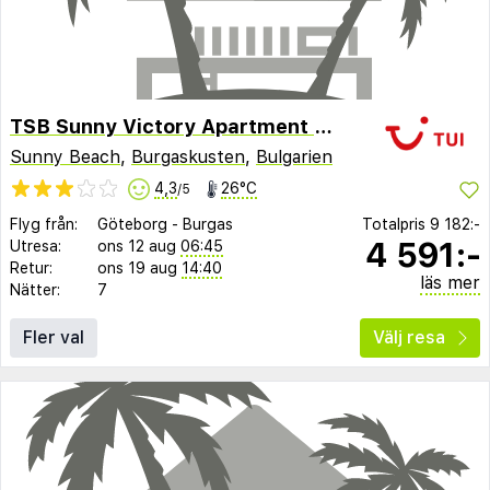
TSB Sunny Victory Apartment Hotel
Sunny Beach
,
Burgaskusten
,
Bulgarien
4,3
26°C
/5
Flyg från:
Göteborg
-
Burgas
Totalpris
9 182:-
4 591:-
Utresa:
ons 12 aug
06:45
Retur:
ons 19 aug
14:40
läs mer
Nätter:
7
Fler val
Välj resa