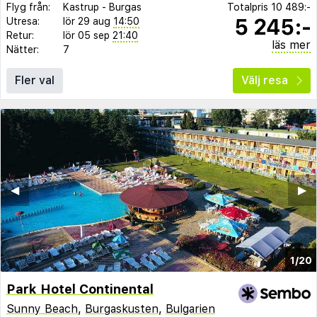
Flyg från:
Kastrup
-
Burgas
Totalpris
10 489:-
5 245:-
Utresa:
lör 29 aug
14:50
Retur:
lör 05 sep
21:40
läs mer
Nätter:
7
Fler val
Välj resa
◀︎
▶︎
1/20
Park Hotel Continental
Sunny Beach
,
Burgaskusten
,
Bulgarien