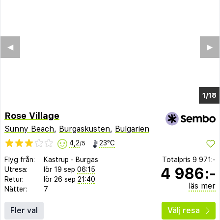
◀︎
▶︎
1/13
Rose Village
Sunny Beach
,
Burgaskusten
,
Bulgarien
4,2
23°C
/5
Flyg från:
Kastrup
-
Burgas
Totalpris
9 971:-
4 986:-
Utresa:
lör 19 sep
06:15
Retur:
lör 26 sep
21:40
läs mer
Nätter:
7
Fler val
Välj resa