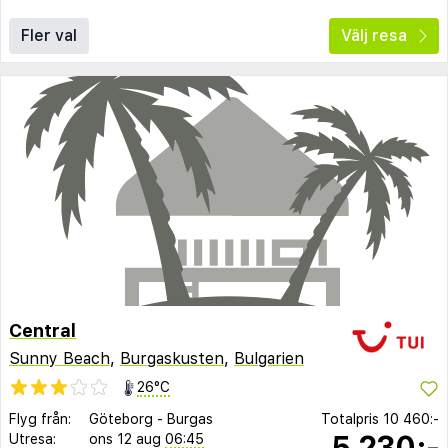
Fler val
Välj resa
Central
Sunny Beach
,
Burgaskusten
,
Bulgarien
26°C
Flyg från:
Göteborg
-
Burgas
Totalpris
10 460:-
5 230:-
Utresa:
ons 12 aug
06:45