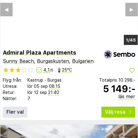
◀︎
▶︎
1/39
Admiral Plaza Apartments
Sunny Beach
,
Burgaskusten
,
Bulgarien
4,1
25°C
/5
Flyg från:
Kastrup
-
Burgas
Totalpris
10 298:-
5 149:-
Utresa:
lör 05 sep
08:15
Retur:
lör 12 sep
21:40
läs mer
Nätter:
7
Fler val
Välj resa