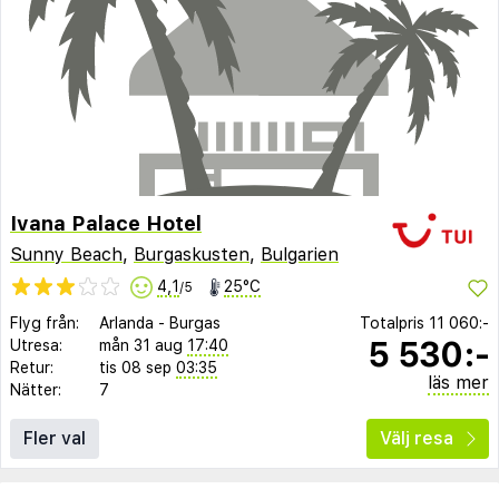
Ivana Palace Hotel
Sunny Beach
,
Burgaskusten
,
Bulgarien
4,1
25°C
/5
Flyg från:
Arlanda
-
Burgas
Totalpris
11 060:-
5 530:-
Utresa:
mån 31 aug
17:40
Retur:
tis 08 sep
03:35
läs mer
Nätter:
7
Fler val
Välj resa