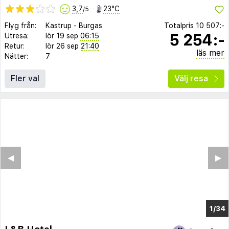
3,7
23°C
/5
Flyg från:
Kastrup
-
Burgas
Totalpris
10 507:-
5 254:-
Utresa:
lör 19 sep
06:15
Retur:
lör 26 sep
21:40
läs mer
Nätter:
7
Fler val
Välj resa
◀︎
▶︎
1/29