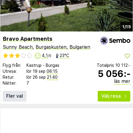
1/15
Bravo Apartments
Sunny Beach
,
Burgaskusten
,
Bulgarien
4,1
23°C
/5
Flyg från:
Kastrup
-
Burgas
Totalpris
10 112:-
5 056:-
Utresa:
lör 19 sep
06:15
Retur:
lör 26 sep
21:40
läs mer
Nätter:
7
Fler val
Välj resa