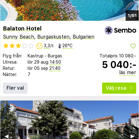
1/61
Balaton Hotel
Sunny Beach
,
Burgaskusten
,
Bulgarien
3,3
26°C
/5
Flyg från:
Kastrup
-
Burgas
Totalpris
10 080:-
5 040:-
Utresa:
lör 29 aug
14:50
Retur:
lör 05 sep
21:40
läs mer
Nätter:
7
Fler val
Välj resa
◀︎
▶︎