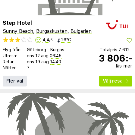
Step Hotel
Sunny Beach
,
Burgaskusten
,
Bulgarien
4,4
26°C
/5
Flyg från:
Göteborg
-
Burgas
Totalpris
7 612:-
3 806:-
Utresa:
ons 12 aug
06:45
Retur:
ons 19 aug
14:40
läs mer
Nätter:
7
Fler val
Välj resa