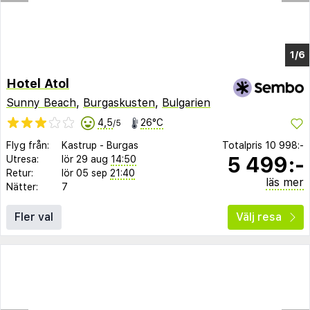
1/2
Hotel Atol
Sunny Beach
,
Burgaskusten
,
Bulgarien
4,5
26°C
/5
Flyg från:
Kastrup
-
Burgas
Totalpris
10 998:-
5 499:-
Utresa:
lör 29 aug
14:50
Retur:
lör 05 sep
21:40
läs mer
Nätter:
7
Fler val
Välj resa