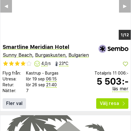
◀︎
▶︎
1/6
Smartline Meridian Hotel
Sunny Beach
,
Burgaskusten
,
Bulgarien
4,0
23°C
/5
Flyg från:
Kastrup
-
Burgas
Totalpris
11 006:-
5 503:-
Utresa:
lör 19 sep
06:15
Retur:
lör 26 sep
21:40
läs mer
Nätter:
7
Fler val
Välj resa