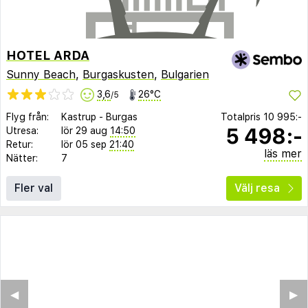
HOTEL ARDA
Sunny Beach
,
Burgaskusten
,
Bulgarien
3,6
26°C
/5
Flyg från:
Kastrup
-
Burgas
Totalpris
10 995:-
5 498:-
Utresa:
lör 29 aug
14:50
Retur:
lör 05 sep
21:40
läs mer
Nätter:
7
Fler val
Välj resa
◀︎
▶︎