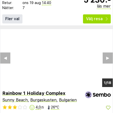
Retur:
ons 19 aug
14:40
läs mer
Nätter:
7
Fler val
Välj resa
◀︎
▶︎
1/14
Rainbow 1 Holiday Complex
Sunny Beach
,
Burgaskusten
,
Bulgarien
4,0
26°C
/5