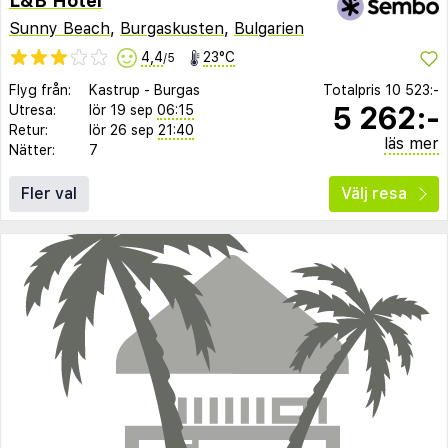
L&B Hotel
Sunny Beach
,
Burgaskusten
,
Bulgarien
4,4
23°C
/5
Flyg från:
Kastrup
-
Burgas
Totalpris
10 523:-
5 262:-
Utresa:
lör 19 sep
06:15
Retur:
lör 26 sep
21:40
läs mer
Nätter:
7
Fler val
Välj resa