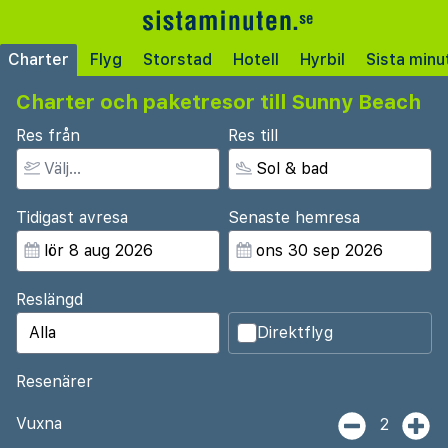
Charter
Flyg
Storstad
Hotell
Hyrbil
Sista minu
Charter och paketresor till Sunny Beach
Res från
Res till
Tidigast avresa
Senaste hemresa
Reslängd
Direktflyg
Resenärer
Vuxna
2