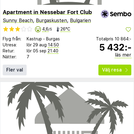
Apartment in Nessebar Fort Club
Sunny Beach
,
Burgaskusten
,
Bulgarien
4,6
26°C
/5
Flyg från:
Kastrup
-
Burgas
Totalpris
10 864:-
5 432:-
Utresa:
lör 29 aug
14:50
Retur:
lör 05 sep
21:40
läs mer
Nätter:
7
Fler val
Välj resa