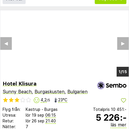
◀︎
▶︎
1/10
Hotel Klisura
Sunny Beach
,
Burgaskusten
,
Bulgarien
4,2
23°C
/5
Flyg från:
Kastrup
-
Burgas
Totalpris
10 451:-
5 226:-
Utresa:
lör 19 sep
06:15
Retur:
lör 26 sep
21:40
läs mer
Nätter:
7