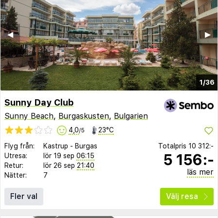
◀︎
▶︎
1/36
Sunny Day Club
Sunny Beach
,
Burgaskusten
,
Bulgarien
4,0
23°C
/5
Flyg från:
Kastrup
-
Burgas
Totalpris
10 312:-
5 156:-
Utresa:
lör 19 sep
06:15
Retur:
lör 26 sep
21:40
läs mer
Nätter:
7
Fler val
Välj resa