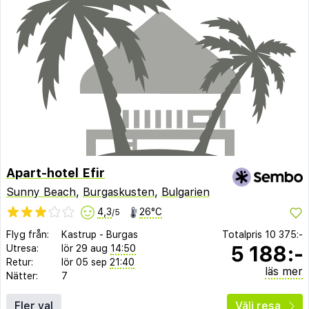
Apart-hotel Efir
Sunny Beach
,
Burgaskusten
,
Bulgarien
4,3
26°C
/5
Flyg från:
Kastrup
-
Burgas
Totalpris
10 375:-
5 188:-
Utresa:
lör 29 aug
14:50
Retur:
lör 05 sep
21:40
läs mer
Nätter:
7
Fler val
Välj resa