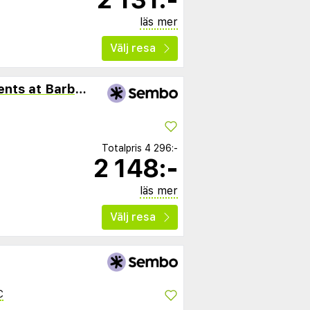
läs mer
Välj resa
Ionian Sea View Apartments at Barbati by Konnect
Totalpris
4 296:-
2 148:-
läs mer
Välj resa
C