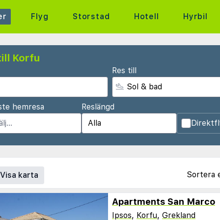
er
Flyg
Storstad
Hotell
Hyrbil
ill Korfu
Res till
ste hemresa
Reslängd
Direktf
Sortera 
Visa karta
Apartments San Marco
Ipsos
,
Korfu
,
Grekland