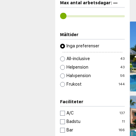
Max antal arbetsdagar:
—
Måltider
Inga preferenser
◀
All-inclusive
43
Helpension
43
Halvpension
56
Frukost
144
Faciliteter
A/C
137
Badstu
11
◀
Bar
166