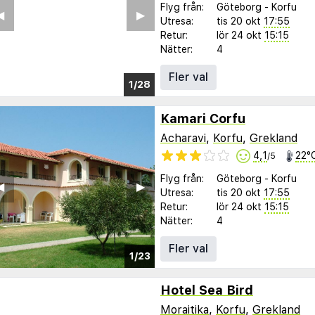
Flyg från:
Göteborg
-
Korfu
︎
▶︎
Utresa:
tis 20 okt
17:55
Retur:
lör 24 okt
15:15
Nätter:
4
Fler val
1/23
Kamari Corfu
Acharavi
,
Korfu
,
Grekland
4,1
22°
/5
Flyg från:
Göteborg
-
Korfu
︎
▶︎
Utresa:
tis 20 okt
17:55
Retur:
lör 24 okt
15:15
Nätter:
4
Fler val
1/23
Hotel Sea Bird
Moraitika
,
Korfu
,
Grekland