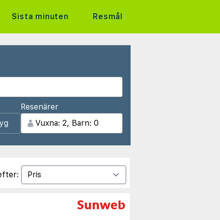
Sista minuten
Resmål
Resenärer
lyg
efter: