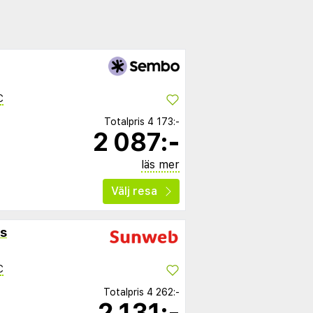
C
Totalpris
4 173:-
2 087:-
läs mer
Välj resa
s
C
Totalpris
4 262:-
2 131:-