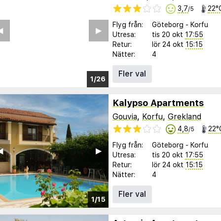
3,7
22°
/5
Flyg från:
Göteborg
-
Korfu
︎
▶︎
Utresa:
tis 20 okt
17:55
Retur:
lör 24 okt
15:15
Nätter:
4
Fler val
1/21
Kalypso Apartments
Gouvia
,
Korfu
,
Grekland
4,8
22°
/5
Flyg från:
Göteborg
-
Korfu
︎
▶︎
Utresa:
tis 20 okt
17:55
Retur:
lör 24 okt
15:15
Nätter:
4
Fler val
1/15