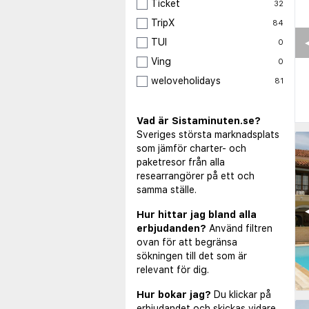
Ticket
32
TripX
84
◀
TUI
0
Ving
0
weloveholidays
81
Vad är Sistaminuten.se?
Sveriges största marknadsplats
som jämför charter- och
paketresor från alla
researrangörer på ett och
samma ställe.
◀
Hur hittar jag bland alla
erbjudanden?
Använd filtren
ovan för att begränsa
sökningen till det som är
relevant för dig.
Hur bokar jag?
Du klickar på
erbjudandet och skickas vidare