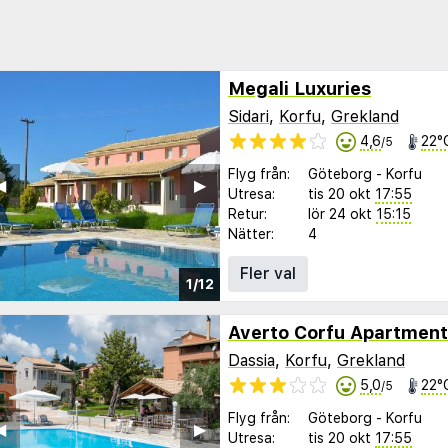
Megali Luxuries
Sidari
,
Korfu
,
Grekland
4,6
22°
/5
Flyg från:
Göteborg
-
Korfu
︎
▶︎
Utresa:
tis 20 okt
17:55
Retur:
lör 24 okt
15:15
Nätter:
4
Fler val
1/12
Averto Corfu Apartment
Dassia
,
Korfu
,
Grekland
5,0
22°
/5
Flyg från:
Göteborg
-
Korfu
︎
▶︎
Utresa:
tis 20 okt
17:55