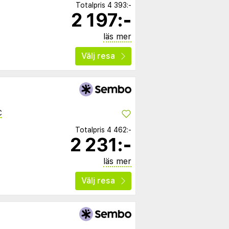
Totalpris
4 393:-
2 197:-
läs mer
Välj resa
C
Totalpris
4 462:-
2 231:-
läs mer
Välj resa