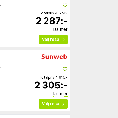
C
Totalpris
4 574:-
2 287:-
läs mer
Välj resa
C
Totalpris
4 610:-
2 305:-
läs mer
Välj resa