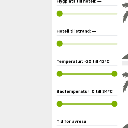
Flygplats till hotell:
—
Hotell til strand:
—
Temperatur:
-20
till
42
°C
Badtemperatur:
0
till
34
°C
Tid för avresa