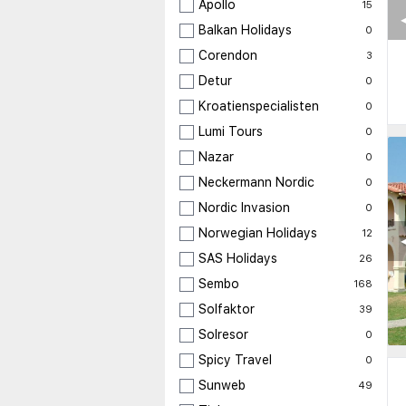
Apollo
15
◀
Balkan Holidays
0
Corendon
3
Detur
0
Kroatienspecialisten
0
Lumi Tours
0
Nazar
0
Neckermann Nordic
0
Nordic Invasion
0
Norwegian Holidays
12
◀
SAS Holidays
26
Sembo
168
Solfaktor
39
Solresor
0
Spicy Travel
0
Sunweb
49