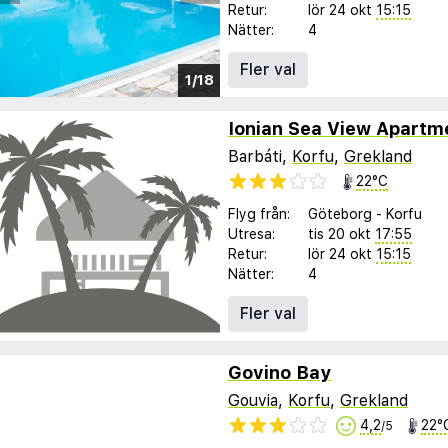
Retur:
lör 24 okt
15:15
Nätter:
4
Fler val
1/18
Barbáti,
Korfu
,
Grekland
22°C
Flyg från:
Göteborg
-
Korfu
Utresa:
tis 20 okt
17:55
Retur:
lör 24 okt
15:15
Nätter:
4
Fler val
Govino Bay
Gouvia
,
Korfu
,
Grekland
4,2
22°
/5