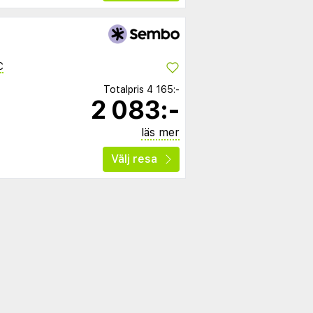
C
Totalpris
4 165:-
2 083:-
läs mer
Välj resa