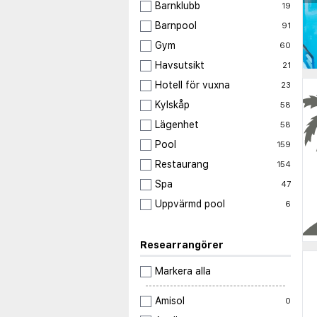
Barnklubb
19
Barnpool
91
Gym
60
Havsutsikt
21
Hotell för vuxna
23
Kylskåp
58
Lägenhet
58
Pool
159
Restaurang
154
Spa
47
Uppvärmd pool
6
Researrangörer
Markera alla
Amisol
0