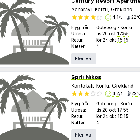
Century Resort Apartm
Acharavi
,
Korfu
,
Grekland
4,1
22°
/5
Flyg från:
Göteborg
-
Korfu
Utresa:
tis 20 okt
17:55
Retur:
lör 24 okt
15:15
Nätter:
4
Fler val
Spiti Nikos
Kontokali,
Korfu
,
Grekland
4,2
22°
/5
Flyg från:
Göteborg
-
Korfu
Utresa:
tis 20 okt
17:55
Retur:
lör 24 okt
15:15
Nätter:
4
Fler val