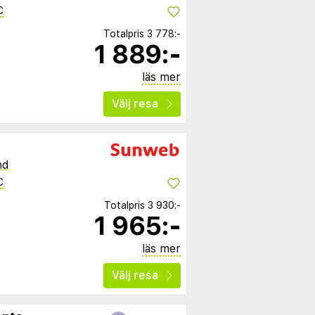
C
Totalpris
3 778:-
1 889:-
läs mer
Välj resa
nd
C
Totalpris
3 930:-
1 965:-
läs mer
Välj resa