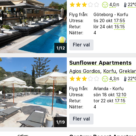
4,0
22°
/5
Flyg från:
Göteborg
-
Korfu
︎
▶︎
Utresa:
tis 20 okt
17:55
Retur:
lör 24 okt
15:15
Nätter:
4
Fler val
1/12
Sunflower Apartments
Agios Gordios
,
Korfu
,
Grekla
4,3
22°
/5
Flyg från:
Arlanda
-
Korfu
︎
▶︎
Utresa:
sön 18 okt
12:10
Retur:
tor 22 okt
17:15
Nätter:
4
Fler val
1/19