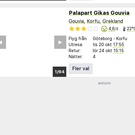
Palapart Gikas Gouvia
Gouvia
,
Korfu
,
Grekland
4,6
22°
/5
Flyg från:
Göteborg
-
Korfu
︎
▶︎
Utresa:
tis 20 okt
17:55
Retur:
lör 24 okt
15:15
Nätter:
4
Fler val
1/57
annons