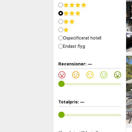
◀
Ospecificerat hotell
Endast flyg
Recensioner:
—
◀
Totalpris:
—