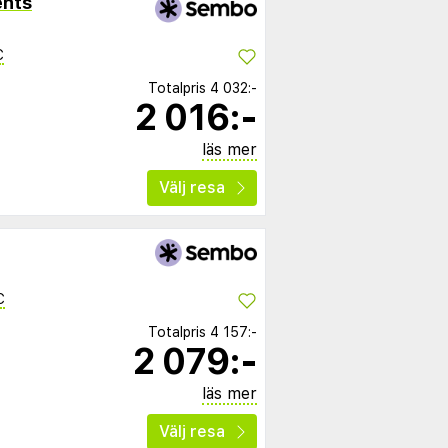
ents
C
Totalpris
4 032:-
2 016:-
läs mer
Välj resa
C
Totalpris
4 157:-
2 079:-
läs mer
Välj resa