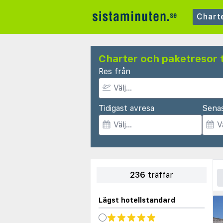
Chart
Charter och paketresor t
Res från
Tidigast avresa
Sena
236
träffar
Lägst hotellstandard