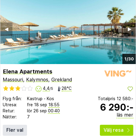
◀︎
▶︎
1/30
Elena Apartments
Massouri
,
Kalymnos
,
Grekland
4,4
28°C
/5
Flyg från:
Kastrup
-
Kos
Totalpris
12 580:-
6 290:-
Utresa:
fre 18 sep
18:55
Retur:
lör 26 sep
00:40
läs mer
Nätter:
7
Fler val
Välj resa