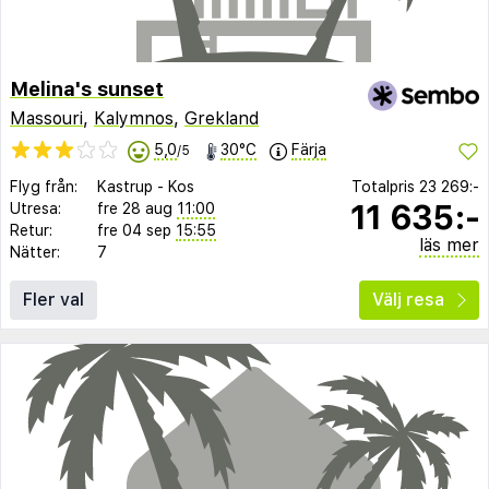
Melina's sunset
Massouri
,
Kalymnos
,
Grekland
5,0
30°C
Färja
/5
Flyg från:
Kastrup
-
Kos
Totalpris
23 269:-
11 635:-
Utresa:
fre 28 aug
11:00
Retur:
fre 04 sep
15:55
läs mer
Nätter:
7
Fler val
Välj resa