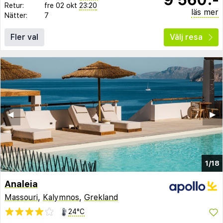
Retur:
fre 02 okt
23:20
läs mer
Nätter:
7
Fler val
Välj resa
◀︎
▶︎
1/18
Analeia
Massouri
,
Kalymnos
,
Grekland
24°C