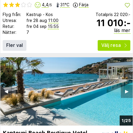
4,4
31°C
Färja
/5
Flyg från:
Kastrup
-
Kos
Totalpris
22 020:-
11 010:-
Utresa:
fre 28 aug
11:00
Retur:
fre 04 sep
15:55
läs mer
Nätter:
7
Fler val
Välj resa
◀︎
▶︎
1/25
Kantouni Beach Boutique Hotel