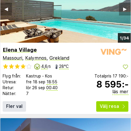
◀︎
▶︎
1/34
Elena Village
Massouri
,
Kalymnos
,
Grekland
4,6
28°C
/5
Flyg från:
Kastrup
-
Kos
Totalpris
17 190:-
8 595:-
Utresa:
fre 18 sep
18:55
Retur:
lör 26 sep
00:40
läs mer
Nätter:
7
Fler val
Välj resa