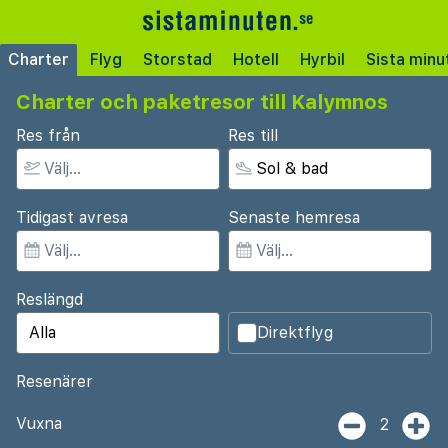
Charter
Flyg
Storstad
Hotell
Hyrbil
Sista minu
Charter och paketresor till Kalymnos
Res från
Res till
Tidigast avresa
Senaste hemresa
Reslängd
Direktflyg
Resenärer
Vuxna
2