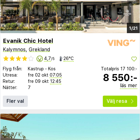
1/21
Evanik Chic Hotel
Kalymnos
,
Grekland
4,7
26°C
/5
Flyg från:
Kastrup
-
Kos
Totalpris
17 100:-
8 550:-
Utresa:
fre 02 okt
07:05
Retur:
fre 09 okt
12:45
läs mer
Nätter:
7
Fler val
Välj resa