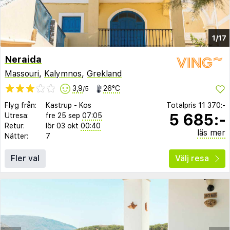
1/17
Neraida
Massouri
,
Kalymnos
,
Grekland
3,9
26°C
/5
Flyg från:
Kastrup
-
Kos
Totalpris
11 370:-
5 685:-
Utresa:
fre 25 sep
07:05
Retur:
lör 03 okt
00:40
läs mer
Nätter:
7
Fler val
Välj resa