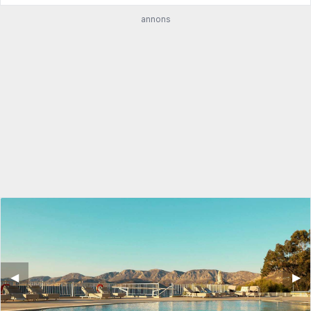
annons
◀︎
▶︎