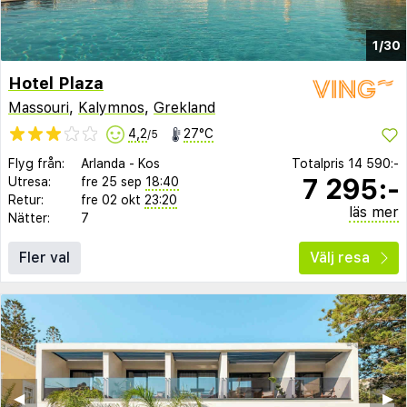
1/30
Hotel Plaza
Massouri
,
Kalymnos
,
Grekland
4,2
27°C
/5
Flyg från:
Arlanda
-
Kos
Totalpris
14 590:-
7 295:-
Utresa:
fre 25 sep
18:40
Retur:
fre 02 okt
23:20
läs mer
Nätter:
7
Fler val
Välj resa
◀︎
▶︎