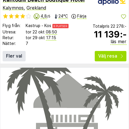
Kalymnos
,
Grekland
4,8
24°C
Färja
/5
Flyg från:
Kastrup
-
Kos
Totalpris
22 278:-
8 PLATSER
11 139:-
Utresa:
tor 22 okt
08:50
Retur:
tor 29 okt
17:15
läs mer
Nätter:
7
Fler val
Välj resa