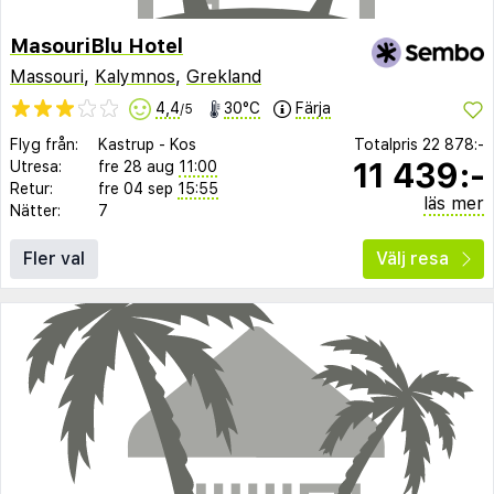
MasouriBlu Hotel
Massouri
,
Kalymnos
,
Grekland
4,4
30°C
Färja
/5
Flyg från:
Kastrup
-
Kos
Totalpris
22 878:-
11 439:-
Utresa:
fre 28 aug
11:00
Retur:
fre 04 sep
15:55
läs mer
Nätter:
7
Fler val
Välj resa