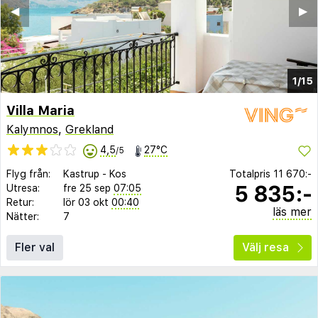
◀︎
▶︎
1/15
Villa Maria
Kalymnos
,
Grekland
4,5
27°C
/5
Flyg från:
Kastrup
-
Kos
Totalpris
11 670:-
5 835:-
Utresa:
fre 25 sep
07:05
Retur:
lör 03 okt
00:40
läs mer
Nätter:
7
Fler val
Välj resa