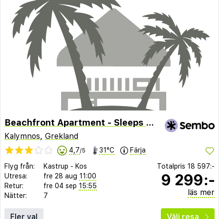
Beachfront Apartment - Sleeps 3 & Free Parking
Kalymnos
,
Grekland
4,7
31°C
Färja
/5
Flyg från:
Kastrup
-
Kos
Totalpris
18 597:-
9 299:-
Utresa:
fre 28 aug
11:00
Retur:
fre 04 sep
15:55
läs mer
Nätter:
7
Fler val
Välj resa