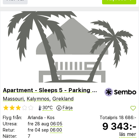
Apartment - Sleeps 5 - Parking - Private Terrace
Massouri
,
Kalymnos
,
Grekland
30°C
Färja
Flyg från:
Arlanda
-
Kos
Totalpris
18 686:-
9 343:-
Utresa:
fre 28 aug
06:05
Retur:
fre 04 sep
06:00
läs mer
Nätter:
7