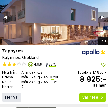
◀︎
▶︎
1/11
Zephyros
Kalymnos
,
Grekland
4,6
33°C
/5
Flyg från:
Arlanda
-
Kos
Totalpris
17 850:-
8 925:-
Utresa:
mån 16 aug 2027
07:00
Retur:
mån 23 aug 2027
13:50
läs mer
Nätter:
7
Fler val
Välj resa