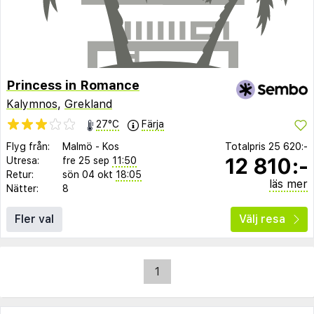
Princess in Romance
Kalymnos
,
Grekland
27°C
Färja
Flyg från:
Malmö
-
Kos
Totalpris
25 620:-
12 810:-
Utresa:
fre 25 sep
11:50
Retur:
sön 04 okt
18:05
läs mer
Nätter:
8
Fler val
Välj resa
1