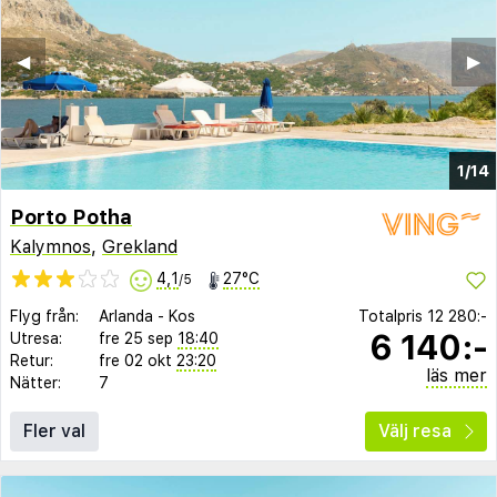
◀︎
▶︎
1/14
Porto Potha
Kalymnos
,
Grekland
4,1
27°C
/5
Flyg från:
Arlanda
-
Kos
Totalpris
12 280:-
6 140:-
Utresa:
fre 25 sep
18:40
Retur:
fre 02 okt
23:20
läs mer
Nätter:
7
Fler val
Välj resa