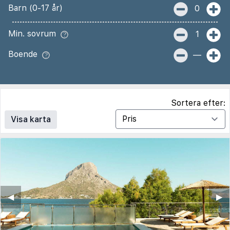
Barn (0-17 år)
0
Min. sovrum
1
Boende
—
Sortera efter:
Visa karta
◀︎
▶︎