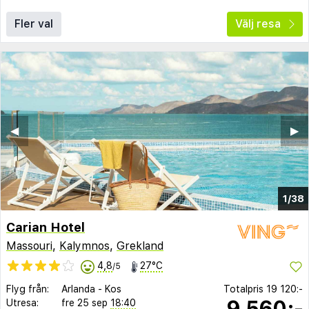
Fler val
Välj resa
◀︎
▶︎
1/38
Carian Hotel
Massouri
,
Kalymnos
,
Grekland
4,8
27°C
/5
Flyg från:
Arlanda
-
Kos
Totalpris
19 120:-
9 560:-
Utresa:
fre 25 sep
18:40