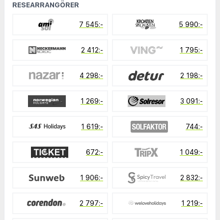
RESEARRANGÖRER
7 545:-
5 990:-
2 412:-
1 795:-
4 298:-
2 198:-
1 269:-
3 091:-
1 619:-
744:-
672:-
1 049:-
1 906:-
2 832:-
2 797:-
1 219:-