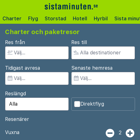
Charter
Flyg
Storstad
Hotell
Hyrbil
Sista minu
Charter och paketresor
Res från
Res till
Tidigast avresa
Senaste hemresa
Reslängd
Direktflyg
Resenärer
Vuxna
2