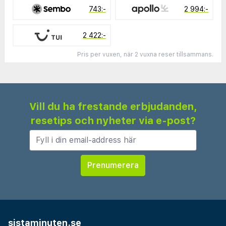
743:-
2 994:-
2 422:-
Pris per vuxen, när 2 vuxna reser tillsammans.
Vill du ha frestande erbjudanden,
resetips och nyheter via e-post?
sistaminuten.se