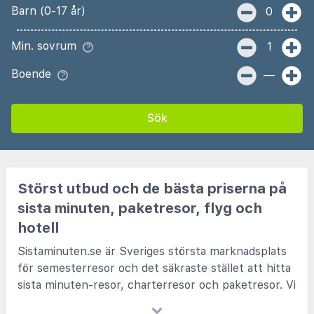
Barn (0-17 år)
0
Min. sovrum
1
Boende
—
Sök
Störst utbud och de bästa priserna på
sista minuten, paketresor, flyg och
hotell
Sistaminuten.se är Sveriges största marknadsplats
för semesterresor och det säkraste stället att hitta
sista minuten-resor, charterresor och paketresor. Vi
samarbetar med alla kända charterbolag och de