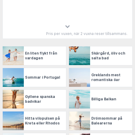
enbart hotell får du de bästa erbjudandena hos de
största aktörerna i branschen.
Pris per vuxen, när 2 vuxna reser tillsammans.
En liten flykt från
Skärgård, öliv och
vardagen
salta bad
Greklands mest
Sommar i Portugal
romantiska öar
Gyllene spanska
Billiga Balkan
badvikar
Hitta vilopulsen på
Drömsommar på
Kreta eller Rhodos
Balearerna