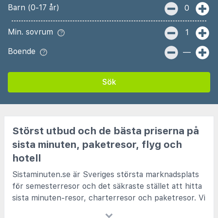
Barn (0-17 år)
0
Min. sovrum
1
Boende
—
Sök
Störst utbud och de bästa priserna på
sista minuten, paketresor, flyg och
hotell
Sistaminuten.se är Sveriges största marknadsplats
för semesterresor och det säkraste stället att hitta
sista minuten-resor, charterresor och paketresor. Vi
samarbetar med alla kända charterbolag och de