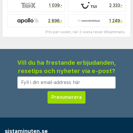
1 039:-
2 333:-
2 898:-
1 249:-
Pris per vuxen, när 2 vuxna reser tillsammans.
Vill du ha frestande erbjudanden,
resetips och nyheter via e-post?
sistaminuten.se