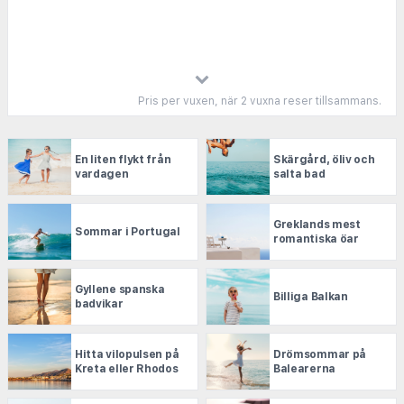
enbart hotell får du de bästa erbjudandena hos de
största aktörerna i branschen.
Pris per vuxen, när 2 vuxna reser tillsammans.
En liten flykt från
Skärgård, öliv och
vardagen
salta bad
Greklands mest
Sommar i Portugal
romantiska öar
Gyllene spanska
Billiga Balkan
badvikar
Hitta vilopulsen på
Drömsommar på
Kreta eller Rhodos
Balearerna