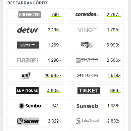
RESEARRANGÖRER
740:-
2 797:-
2 195:-
1 795:-
1 269:-
5 990:-
4 298:-
2 506:-
10 945:-
1 619:-
4 905:-
669:-
741:-
1 836:-
2 822:-
2 832:-