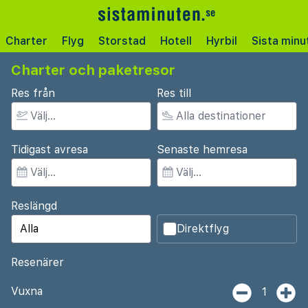
Charter
Flyg
Storstad
Hotell
Hyrbil
Sista minu
Charter och paketresor
Res från
Res till
Tidigast avresa
Senaste hemresa
Reslängd
Direktflyg
Resenärer
Vuxna
1