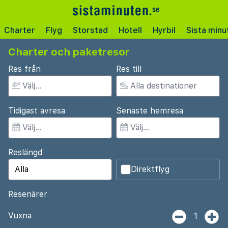
Charter
Flyg
Storstad
Hotell
Hyrbil
Sista minu
Charter och paketresor
Res från
Res till
Tidigast avresa
Senaste hemresa
Reslängd
Direktflyg
Resenärer
Vuxna
1