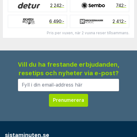
2 242:-
742:-
6 490:-
2 412:-
Pris per vuxen, när 2 vuxna reser tillsammans.
Vill du ha frestande erbjudanden,
resetips och nyheter via e-post?
sistaminuten.se