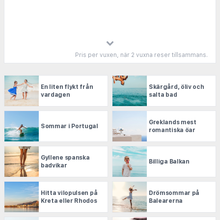
enbart hotell får du de bästa erbjudandena hos de
största aktörerna i branschen.
Pris per vuxen, när 2 vuxna reser tillsammans.
En liten flykt från
Skärgård, öliv och
vardagen
salta bad
Greklands mest
Sommar i Portugal
romantiska öar
Gyllene spanska
Billiga Balkan
badvikar
Hitta vilopulsen på
Drömsommar på
Kreta eller Rhodos
Balearerna