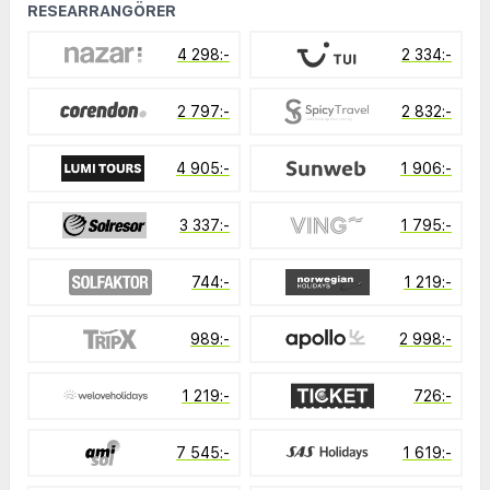
RESEARRANGÖRER
4 298:-
2 334:-
2 797:-
2 832:-
4 905:-
1 906:-
3 337:-
1 795:-
744:-
1 219:-
989:-
2 998:-
1 219:-
726:-
7 545:-
1 619:-