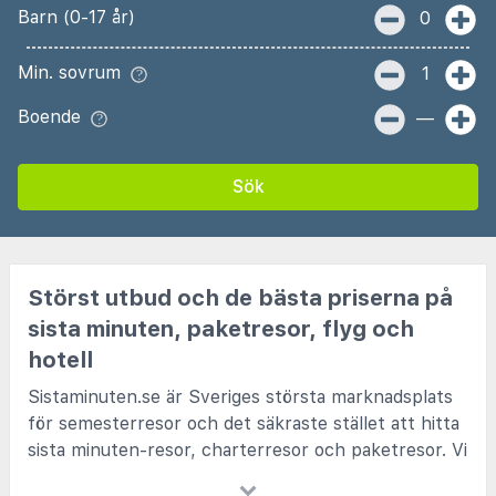
Barn (0-17 år)
0
Min. sovrum
1
Boende
—
Sök
Störst utbud och de bästa priserna på
sista minuten, paketresor, flyg och
hotell
Sistaminuten.se är Sveriges största marknadsplats
för semesterresor och det säkraste stället att hitta
sista minuten-resor, charterresor och paketresor. Vi
samarbetar med alla kända charterbolag och de